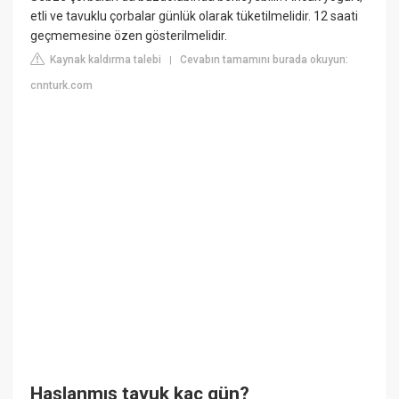
etli ve tavuklu çorbalar günlük olarak tüketilmelidir. 12 saati
geçmemesine özen gösterilmelidir.
Kaynak kaldırma talebi
Cevabın tamamını burada okuyun:
|
cnnturk.com
Haşlanmış tavuk kaç gün?