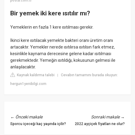
posta.com.tr
Bir yemek iki kere ısıtılır mı?
Yemeklerin en fazla 1 kere ısıtılması gerekir.
İkinci kere ısıtılacak yemekte bakteri oranı üretim oranı
artacaktır. Yemekler nerede ısıtılırsa ısıtılsın fark etmez,
kesinlikle kaynama derecesine gelene kadar ısıtılması
gerekmektedir. Yemeğin ısıtıldığı, kokusunun gelmesi ile
anlaşılacaktır.
Kaynak kaldırma talebi
Cevabın tamamını burada okuyun:
|
hergun1yenibilgi.com
←
Önceki makale
Sonraki makale
→
Sporcu içeceği kaç yaşında içilir?
2022 ayçiçek fiyatları ne olur?