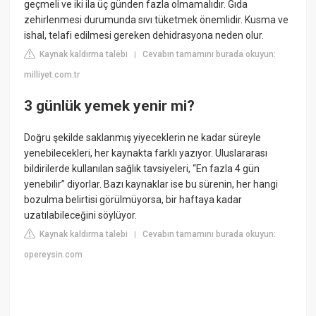
geçmeli ve iki ila üç günden fazla olmamalıdır. Gıda
zehirlenmesi durumunda sıvı tüketmek önemlidir. Kusma ve
ishal, telafi edilmesi gereken dehidrasyona neden olur.
Kaynak kaldırma talebi
Cevabın tamamını burada okuyun:
|
milliyet.com.tr
3 günlük yemek yenir mi?
Doğru şekilde saklanmış yiyeceklerin ne kadar süreyle
yenebilecekleri, her kaynakta farklı yazıyor. Uluslararası
bildirilerde kullanılan sağlık tavsiyeleri, “En fazla 4 gün
yenebilir” diyorlar. Bazı kaynaklar ise bu sürenin, her hangi
bozulma belirtisi görülmüyorsa, bir haftaya kadar
uzatılabileceğini söylüyor.
Kaynak kaldırma talebi
Cevabın tamamını burada okuyun:
|
opereysin.com