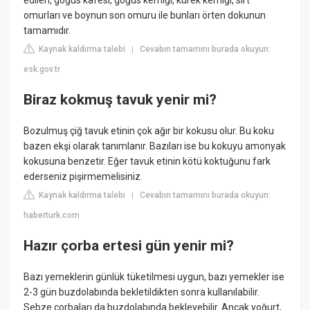
edilen, göğüs kafesi, göğüs kemiği, kürek kemiği, sırt
omurları ve boynun son omuru ile bunları örten dokunun
tamamıdır.
Kaynak kaldırma talebi
Cevabın tamamını burada okuyun:
|
esk.gov.tr
Biraz kokmuş tavuk yenir mi?
Bozulmuş çiğ tavuk etinin çok ağır bir kokusu olur. Bu koku
bazen ekşi olarak tanımlanır. Bazıları ise bu kokuyu amonyak
kokusuna benzetir. Eğer tavuk etinin kötü koktuğunu fark
ederseniz pişirmemelisiniz.
Kaynak kaldırma talebi
Cevabın tamamını burada okuyun:
|
haberturk.com
Hazır çorba ertesi gün yenir mi?
Bazı yemeklerin günlük tüketilmesi uygun, bazı yemekler ise
2-3 gün buzdolabında bekletildikten sonra kullanılabilir.
Sebze çorbaları da buzdolabında bekleyebilir. Ancak yoğurt,