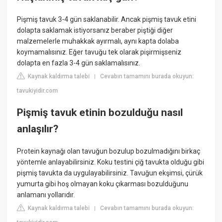
Pişmiş tavuk 3-4 gün saklanabilir. Ancak pişmiş tavuk etini
dolapta saklamak istiyorsanız beraber piştiği diğer
malzemelerle muhakkak ayırmalı, aynı kapta dolaba
koymamalısınız. Eğer tavuğu tek olarak pişirmişseniz
dolapta en fazla 3-4 gün saklamalısınız.
Kaynak kaldırma talebi
Cevabın tamamını burada okuyun:
|
tavukiyidir.com
Pişmiş tavuk etinin bozulduğu nasıl
anlaşılır?
Protein kaynağı olan tavuğun bozulup bozulmadığını birkaç
yöntemle anlayabilirsiniz. Koku testini çiğ tavukta olduğu gibi
pişmiş tavukta da uygulayabilirsiniz. Tavuğun ekşimsi, çürük
yumurta gibi hoş olmayan koku çıkarması bozulduğunu
anlamanı yollarıdır.
Kaynak kaldırma talebi
Cevabın tamamını burada okuyun:
|