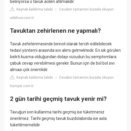
beliriyorsa o tavuk acilen atılmalıdır.
Kaynak kaldırma talebi
Cevabın tamamını burada okuyun:
|
wikihow.com.tr
Tavuktan zehirlenen ne yapmalı?
Tavuk zehirlenmesinde birincil olarak tercih edilebilecek
tedavi yöntemi arasında sıvı alımı gelmektedir. En sık görülen
belirti kusma olduğundan dolayı vücudun bu semptomlara
çabuk cevap verebilmesi gerekir. Bunun için de bol bol sıvı
alması çok önemlidir.
Kaynak kaldırma talebi
Cevabın tamamını burada okuyun:
|
hurriyet.com.tr
2 gün tarihi geçmiş tavuk yenir mi?
Tavuğun son kullanma tarihi geçmiş ise tüketmeniz
önerilmez. Tarihi geçmiş tavuk buzdolabında ise asla
tüketilmemelidir.