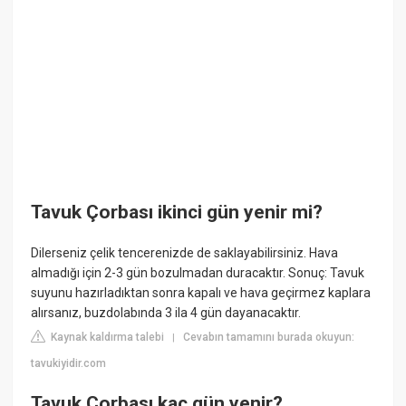
Tavuk Çorbası ikinci gün yenir mi?
Dilerseniz çelik tencerenizde de saklayabilirsiniz. Hava
almadığı için 2-3 gün bozulmadan duracaktır. Sonuç: Tavuk
suyunu hazırladıktan sonra kapalı ve hava geçirmez kaplara
alırsanız, buzdolabında 3 ila 4 gün dayanacaktır.
Kaynak kaldırma talebi
Cevabın tamamını burada okuyun:
|
tavukiyidir.com
Tavuk Çorbası kaç gün yenir?