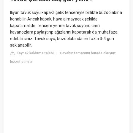
Ilıyan tavuk suyu kapaklı çelik tencereyle birlikte buzdolabına
konabilir. Ancak kapak, hava almayacak şekilde
kapatılmalıdır. Tencere yerine tavuk suyunu cam
kavanozlara paylaştırıp ağızlarını kapatarak da muhafaza
edebilirsiniz. Tavuk suyu, buzdolabında en fazla 3-4 gün
saklanabilir.
Kaynak kaldırma talebi
Cevabın tamamını burada okuyun:
|
lezzet.com.tr