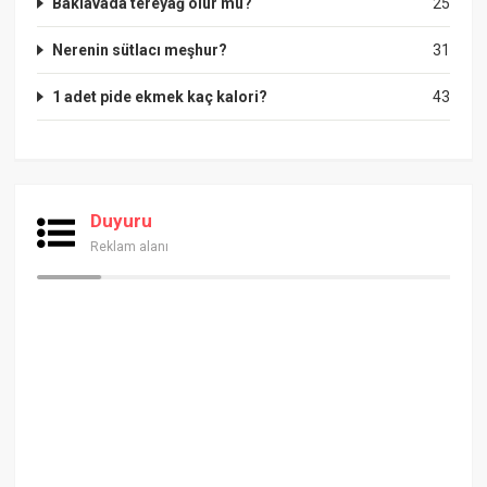
Baklavada tereyağ olur mu?
25
Nerenin sütlacı meşhur?
31
1 adet pide ekmek kaç kalori?
43
Duyuru
Reklam alanı