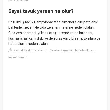
tavukiyidir.com
Bayat tavuk yersen ne olur?
Bozulmuş tavuk Campylobacter, Salmonella gibi patojenik
bakteriler nedeniyle gıda zehirlenmelerine neden olabilir.
Gıda zehirlenmesi, yüksek ateş, titreme, mide bulantısı,
kusma, ishal, kanlı dışkı ve dehidrasyon gibi semptomlara ve
hatta ölüme neden olabilir.
Kaynak kaldırma talebi
Cevabın tamamını burada okuyun:
|
lezzet.com.tr