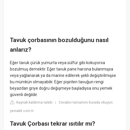
Tavuk çorbasının bozulduğunu nasıl
anlarız?
Eğer tavuk çürük yumurta veya sülfür gibi kokuyorsa
bozulmuş demektir. Eğer tavuk pane harcına bulanmışsa
veya yağlanarak ya da marine edilerek şekli değiştirilmişse
bu mümkün olmayabilir. Eğer pişirilen tavuğun rengi
beyazdan griye doğru değişmeye başladıysa onu yemek
güvenli değildir.
Kaynak kaldırma talebi
Cevabın tamamını burada okuyun:
|
yeniakit.com.tr
Tavuk Çorbası tekrar ısıtılır mı?