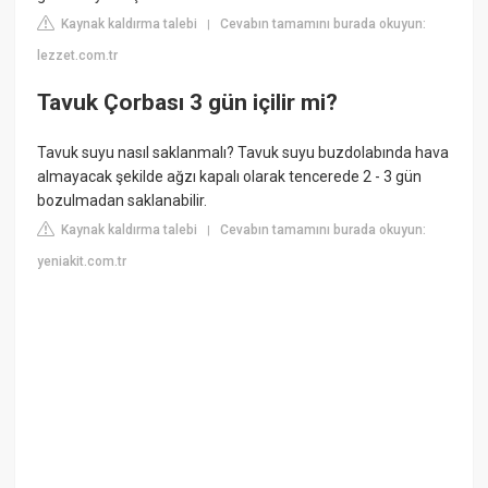
Kaynak kaldırma talebi
Cevabın tamamını burada okuyun:
|
lezzet.com.tr
Tavuk Çorbası 3 gün içilir mi?
Tavuk suyu nasıl saklanmalı? Tavuk suyu buzdolabında hava
almayacak şekilde ağzı kapalı olarak tencerede 2 - 3 gün
bozulmadan saklanabilir.
Kaynak kaldırma talebi
Cevabın tamamını burada okuyun:
|
yeniakit.com.tr