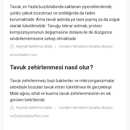
Tavuk, en fazla buzdolabında saklanan yiyeceklerdendir,
çünkü çabuk bozulmaz ve ısıtıldığında da tadını
korumaktadır. Ama tavuk aslında ya taze pişmiş ya da soğuk
olarak tüketilmelidir. Tavuğu tekrar ısıtmak, protein
kompozisyonunun değişmesine dolayısı ile de düzgünce
sindirilememesine sebep olmaktadır.
Kaynak kaldırma talebi
Cevabın tamamını burada okuyun:
|
ensonhaber.com
Tavuk zehirlenmesi nasıl olur?
Tavuk zehirlenmesi, bazı bakteriler ve mikroorganizmalar
sebebiyle bozulan tavuk etinin tüketilmesi ile gerçekleşir.
Mide ağrısı, ishal ve kusma tavuk zehirlenmesinin en sık
görülen belirtileridir.
Kaynak kaldırma talebi
Cevabın tamamını burada okuyun:
|
nefisyemektarifleri.com