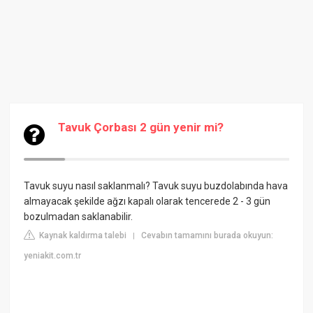
Tavuk Çorbası 2 gün yenir mi?
Tavuk suyu nasıl saklanmalı? Tavuk suyu buzdolabında hava
almayacak şekilde ağzı kapalı olarak tencerede 2 - 3 gün
bozulmadan saklanabilir.
Kaynak kaldırma talebi
Cevabın tamamını burada okuyun:
|
yeniakit.com.tr