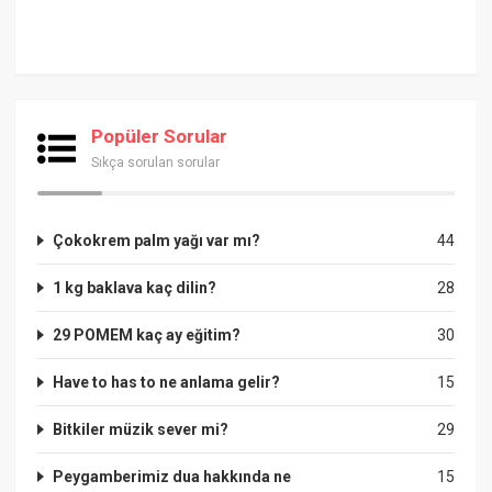
Popüler Sorular
Sıkça sorulan sorular
Çokokrem palm yağı var mı?
44
1 kg baklava kaç dilin?
28
29 POMEM kaç ay eğitim?
30
Have to has to ne anlama gelir?
15
Bitkiler müzik sever mi?
29
Peygamberimiz dua hakkında ne
15