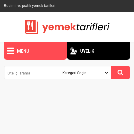
Resimli ve pratik yemek tarifleri
MENU
ÜYELİK