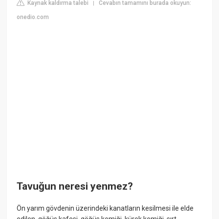
Kaynak kaldırma talebi
Cevabın tamamını burada okuyun:
|
onedio.com
Tavuğun neresi yenmez?
Ön yarım gövdenin üzerindeki kanatların kesilmesi ile elde