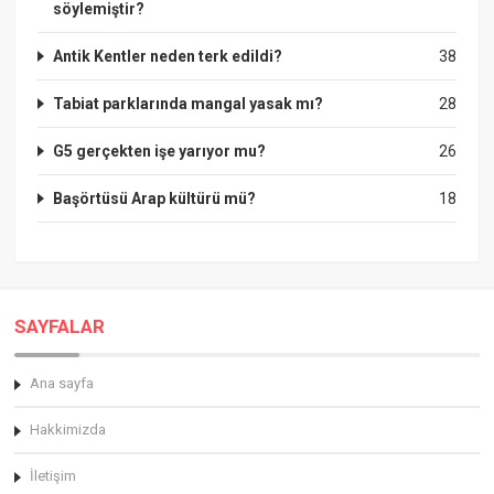
söylemiştir?
Antik Kentler neden terk edildi?
38
Tabiat parklarında mangal yasak mı?
28
G5 gerçekten işe yarıyor mu?
26
Başörtüsü Arap kültürü mü?
18
SAYFALAR
Ana sayfa
Hakkimizda
İletişim