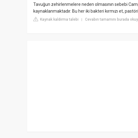
Tavuğun zehirlenmelere neden olmasının sebebi Camply
kaynaklanmaktadır. Bu her iki bakteri kırmızı et, past
Kaynak kaldırma talebi
Cevabın tamamını burada okuy
|