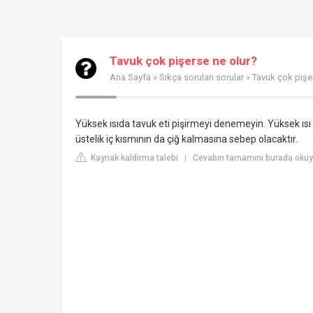
Tavuk çok pişerse ne olur?
Ana Sayfa
»
Sıkça sorulan sorular
» Tavuk çok pişe
Yüksek ısıda tavuk eti pişirmeyi denemeyin. Yüksek ısı t
üstelik iç kısmının da çiğ kalmasına sebep olacaktır.
Kaynak kaldırma talebi
Cevabın tamamını burada okuyu
|