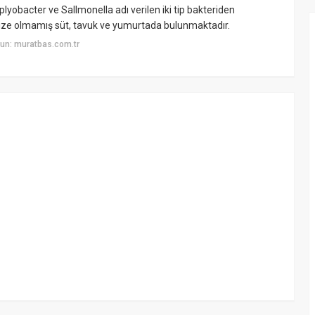
obacter ve Sallmonella adı verilen iki tip bakteriden
örize olmamış süt, tavuk ve yumurtada bulunmaktadır.
un: muratbas.com.tr