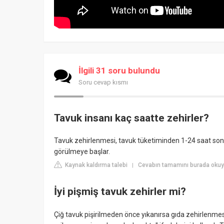
İlgili 31 soru bulundu
Soru cevap kısmı
Tavuk insanı kaç saatte zehirler?
Tavuk zehirlenmesi, tavuk tüketiminden 1-24 saat sonra g
görülmeye başlar.
Kaynak kaldırma talebi
Cevabın tamamını burada okuyu
|
İyi pişmiş tavuk zehirler mi?
Çiğ tavuk pişirilmeden önce yıkanırsa gıda zehirlenmesi r