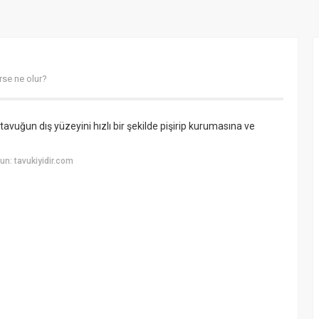
rse ne olur?
avuğun dış yüzeyini hızlı bir şekilde pişirip kurumasına ve
n: tavukiyidir.com