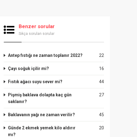
Benzer sorular
Sıkça sorulan sorular
Antep fıstığı ne zaman toplanır 2022?
22
Çayı soğuk içilir mi?
16
Fıstık ağacı suyu sever mi?
44
Pişmiş baklava dolapta kaç gün
27
saklanır?
Baklavanın yağı ne zaman verilir?
45
Günde 2 ekmek yemek kilo aldırır
20
mı?