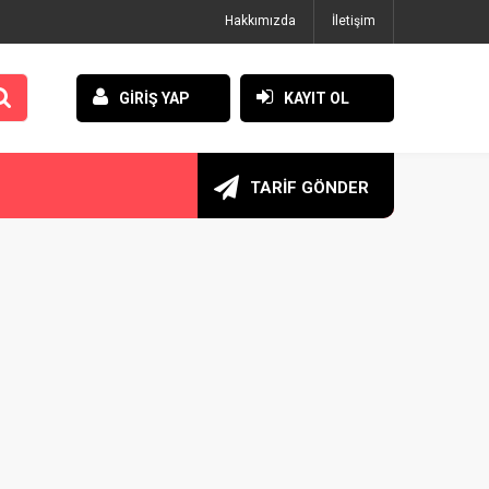
Hakkımızda
İletişim
GİRİŞ YAP
KAYIT OL
TARİF GÖNDER