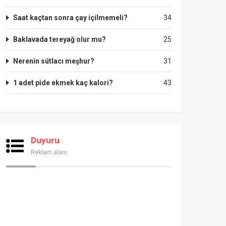
Saat kaçtan sonra çay içilmemeli?
34
Baklavada tereyağ olur mu?
25
Nerenin sütlacı meşhur?
31
1 adet pide ekmek kaç kalori?
43
Duyuru
Reklam alanı