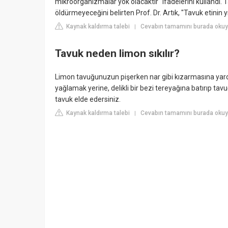
mikroorganizmalar yok olacaktır" ifadelerini kullandı
öldürmeyeceğini belirten Prof. Dr. Artık, "Tavuk etinin
Kaynak kaldırma talebi
Cevabın tamamını burada okuy
|
Tavuk neden limon sıkılır?
Limon tavuğunuzun pişerken nar gibi kızarmasına yardı
yağlamak yerine, delikli bir bezi tereyağına batırıp tav
tavuk elde edersiniz.
Kaynak kaldırma talebi
Cevabın tamamını burada okuyu
|