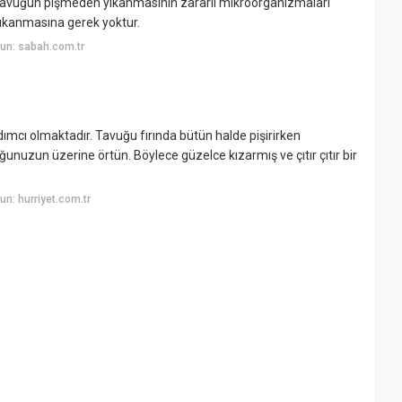
. Tavuğun pişmeden yıkanmasının zararlı mikroorganizmaları
 yıkanmasına gerek yoktur.
un: sabah.com.tr
mcı olmaktadır. Tavuğu fırında bütün halde pişirirken
uğunuzun üzerine örtün. Böylece güzelce kızarmış ve çıtır çıtır bir
n: hurriyet.com.tr