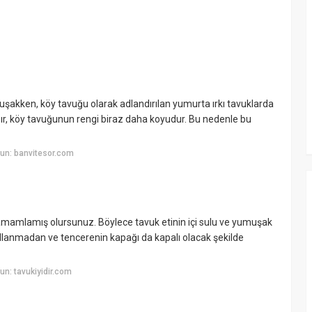
umuşakken, köy tavuğu olarak adlandırılan yumurta ırkı tavuklarda
nsır, köy tavuğunun rengi biraz daha koyudur. Bu nedenle bu
un: banvitesor.com
mamlamış olursunuz. Böylece tavuk etinin içi sulu ve yumuşak
ullanmadan ve tencerenin kapağı da kapalı olacak şekilde
n: tavukiyidir.com