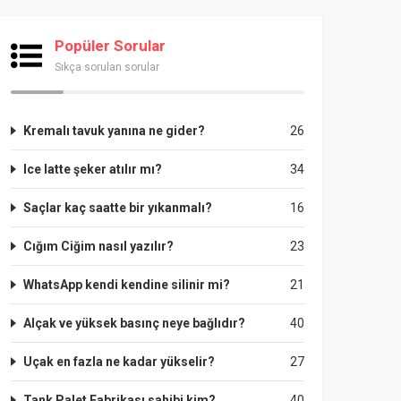
Popüler Sorular
Sıkça sorulan sorular
Kremalı tavuk yanına ne gider?
26
Ice latte şeker atılır mı?
34
Saçlar kaç saatte bir yıkanmalı?
16
Cığım Ciğim nasıl yazılır?
23
WhatsApp kendi kendine silinir mi?
21
Alçak ve yüksek basınç neye bağlıdır?
40
Uçak en fazla ne kadar yükselir?
27
Tank Palet Fabrikası sahibi kim?
40