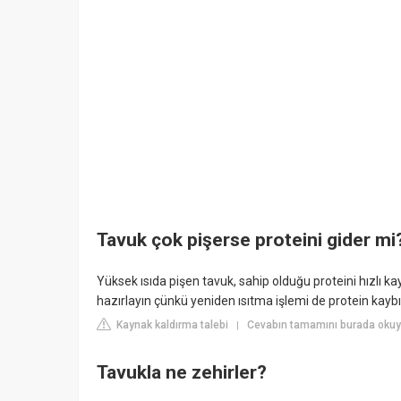
Tavuk çok pişerse proteini gider mi
Yüksek ısıda pişen tavuk, sahip olduğu proteini hızlı 
hazırlayın çünkü yeniden ısıtma işlemi de protein kayb
Kaynak kaldırma talebi
Cevabın tamamını burada okuy
|
Tavukla ne zehirler?