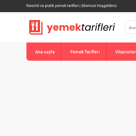
Resimli ve pratik yemek tarifleri | Sitemize Hoşgeldiniz
Ana sayfa
Yemek Tarifleri
Vitaminler