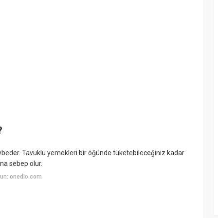
?
kaybeder. Tavuklu yemekleri bir öğünde tüketebileceğiniz kadar
ına sebep olur.
un: onedio.com