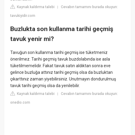
Kaynak kaldırma talebi
Cevabın tamamını burada okuyun:
|
tavukiyidir.com
Buzlukta son kullanma tarihi geçmiş
tavuk yenir mi?
Tavuğun son kullanma tarihi geçmiş ise tüketmeniz
önerilmez. Tarihi geçmiş tavuk buzdolabında ise asla
tüketilmemelidir. Fakat tavuk satın aldıktan sonra eve
gelince buzluğa attınız tarihi geçmiş olsa da buzluktan
çıkarttınız zaman yiyebilirsiniz. Unutmayın dondurulmuş
tavuk tarihi geçmiş olsa da yenilebilir.
Kaynak kaldırma talebi
Cevabın tamamını burada okuyun:
|
onedio.com