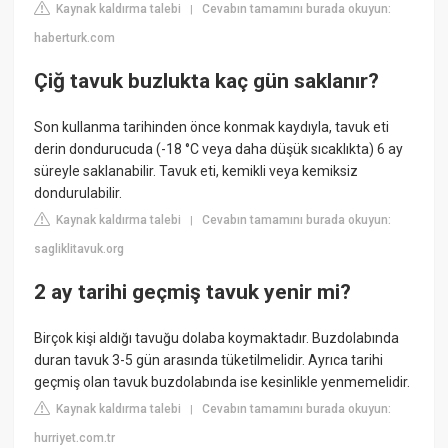
Kaynak kaldırma talebi
Cevabın tamamını burada okuyun:
|
haberturk.com
Çiğ tavuk buzlukta kaç gün saklanır?
Son kullanma tarihinden önce konmak kaydıyla, tavuk eti
derin dondurucuda (-18 °C veya daha düşük sıcaklıkta) 6 ay
süreyle saklanabilir. Tavuk eti, kemikli veya kemiksiz
dondurulabilir.
Kaynak kaldırma talebi
Cevabın tamamını burada okuyun:
|
sagliklitavuk.org
2 ay tarihi geçmiş tavuk yenir mi?
Birçok kişi aldığı tavuğu dolaba koymaktadır. Buzdolabında
duran tavuk 3-5 gün arasında tüketilmelidir. Ayrıca tarihi
geçmiş olan tavuk buzdolabında ise kesinlikle yenmemelidir.
Kaynak kaldırma talebi
Cevabın tamamını burada okuyun:
|
hurriyet.com.tr