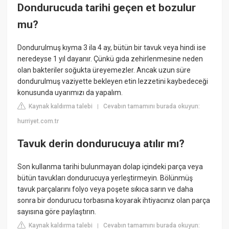
Dondurucuda tarihi geçen et bozulur
mu?
Dondurulmuş kıyma 3 ila 4 ay, bütün bir tavuk veya hindi ise
neredeyse 1 yıl dayanır. Çünkü gıda zehirlenmesine neden
olan bakteriler soğukta üreyemezler. Ancak uzun süre
dondurulmuş vaziyette bekleyen etin lezzetini kaybedeceği
konusunda uyarımızı da yapalım.
Kaynak kaldırma talebi
Cevabın tamamını burada okuyun:
|
hurriyet.com.tr
Tavuk derin dondurucuya atılır mı?
Son kullanma tarihi bulunmayan dolap içindeki parça veya
bütün tavukları dondurucuya yerleştirmeyin. Bölünmüş
tavuk parçalarını folyo veya poşete sıkıca sarın ve daha
sonra bir dondurucu torbasına koyarak ihtiyacınız olan parça
sayısına göre paylaştırın.
Kaynak kaldırma talebi
Cevabın tamamını burada okuyun:
|