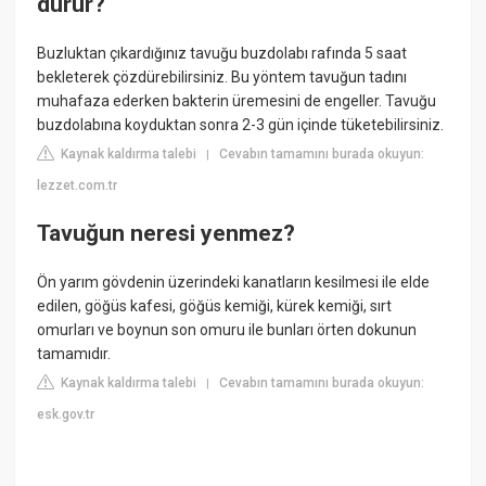
durur?
Buzluktan çıkardığınız tavuğu buzdolabı rafında 5 saat
bekleterek çözdürebilirsiniz. Bu yöntem tavuğun tadını
muhafaza ederken bakterin üremesini de engeller. Tavuğu
buzdolabına koyduktan sonra 2-3 gün içinde tüketebilirsiniz.
Kaynak kaldırma talebi
Cevabın tamamını burada okuyun:
|
lezzet.com.tr
Tavuğun neresi yenmez?
Ön yarım gövdenin üzerindeki kanatların kesilmesi ile elde
edilen, göğüs kafesi, göğüs kemiği, kürek kemiği, sırt
omurları ve boynun son omuru ile bunları örten dokunun
tamamıdır.
Kaynak kaldırma talebi
Cevabın tamamını burada okuyun:
|
esk.gov.tr