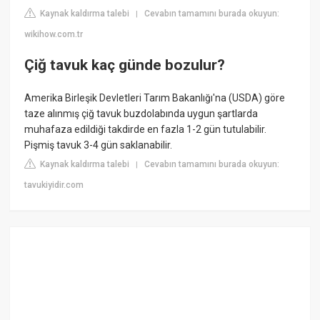
Kaynak kaldırma talebi
Cevabın tamamını burada okuyun:
|
wikihow.com.tr
Çiğ tavuk kaç günde bozulur?
Amerika Birleşik Devletleri Tarım Bakanlığı'na (USDA) göre
taze alınmış çiğ tavuk buzdolabında uygun şartlarda
muhafaza edildiği takdirde en fazla 1-2 gün tutulabilir.
Pişmiş tavuk 3-4 gün saklanabilir.
Kaynak kaldırma talebi
Cevabın tamamını burada okuyun:
|
tavukiyidir.com