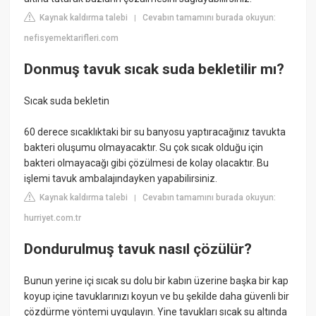
Kaynak kaldırma talebi
Cevabın tamamını burada okuyun:
|
nefisyemektarifleri.com
Donmuş tavuk sıcak suda bekletilir mı?
Sıcak suda bekletin
60 derece sıcaklıktaki bir su banyosu yaptıracağınız tavukta
bakteri oluşumu olmayacaktır. Su çok sıcak olduğu için
bakteri olmayacağı gibi çözülmesi de kolay olacaktır. Bu
işlemi tavuk ambalajındayken yapabilirsiniz.
Kaynak kaldırma talebi
Cevabın tamamını burada okuyun:
|
hurriyet.com.tr
Dondurulmuş tavuk nasıl çözülür?
Bunun yerine içi sıcak su dolu bir kabın üzerine başka bir kap
koyup içine tavuklarınızı koyun ve bu şekilde daha güvenli bir
çözdürme yöntemi uygulayın. Yine tavukları sıcak su altında