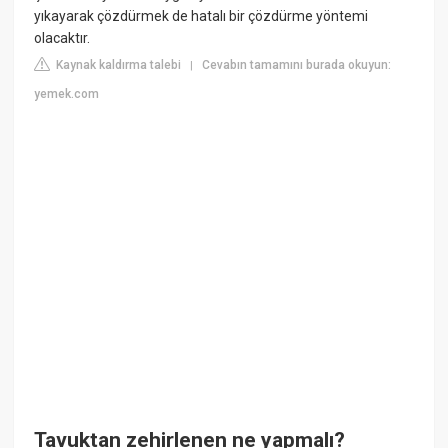
yıkayarak çözdürmek de hatalı bir çözdürme yöntemi
olacaktır.
Kaynak kaldırma talebi
Cevabın tamamını burada okuyun:
|
yemek.com
Tavuktan zehirlenen ne yapmalı?