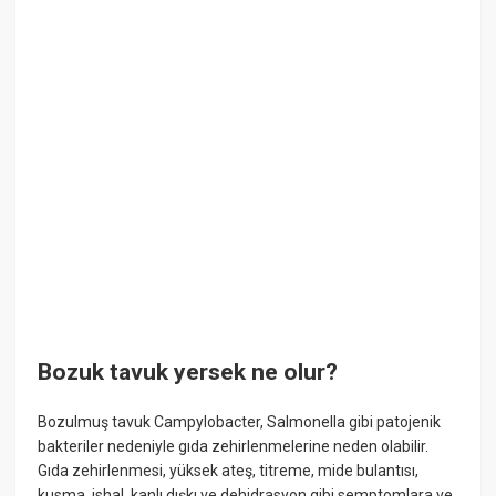
Bozuk tavuk yersek ne olur?
Bozulmuş tavuk Campylobacter, Salmonella gibi patojenik
bakteriler nedeniyle gıda zehirlenmelerine neden olabilir.
Gıda zehirlenmesi, yüksek ateş, titreme, mide bulantısı,
kusma, ishal, kanlı dışkı ve dehidrasyon gibi semptomlara ve