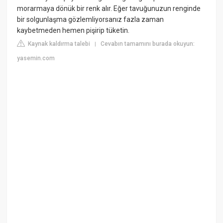
morarmaya dönük bir renk alır. Eğer tavuğunuzun renginde
bir solgunlaşma gözlemliyorsanız fazla zaman
kaybetmeden hemen pişirip tüketin.
Kaynak kaldırma talebi
Cevabın tamamını burada okuyun:
|
yasemin.com