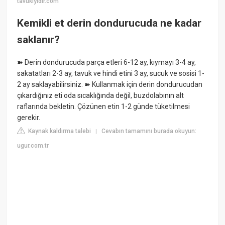
tavukiyidir.com
Kemikli et derin dondurucuda ne kadar
saklanır?
➽ Derin dondurucuda parça etleri 6-12 ay, kıymayı 3-4 ay,
sakatatları 2-3 ay, tavuk ve hindi etini 3 ay, sucuk ve sosisi 1-
2 ay saklayabilirsiniz. ➽ Kullanmak için derin dondurucudan
çıkardığınız eti oda sıcaklığında değil, buzdolabının alt
raflarında bekletin. Çözünen etin 1-2 günde tüketilmesi
gerekir.
Kaynak kaldırma talebi
Cevabın tamamını burada okuyun:
|
ugur.com.tr