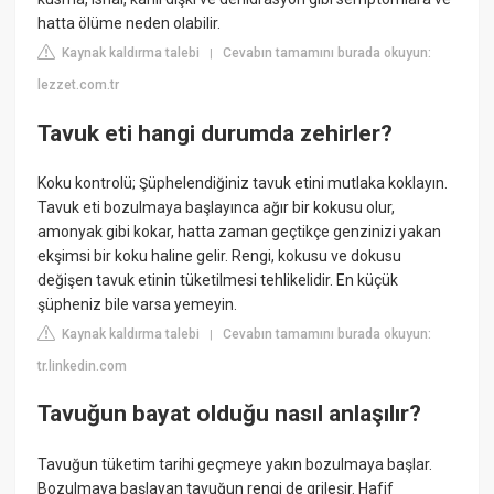
hatta ölüme neden olabilir.
Kaynak kaldırma talebi
Cevabın tamamını burada okuyun:
|
lezzet.com.tr
Tavuk eti hangi durumda zehirler?
Koku kontrolü; Şüphelendiğiniz tavuk etini mutlaka koklayın.
Tavuk eti bozulmaya başlayınca ağır bir kokusu olur,
amonyak gibi kokar, hatta zaman geçtikçe genzinizi yakan
ekşimsi bir koku haline gelir. Rengi, kokusu ve dokusu
değişen tavuk etinin tüketilmesi tehlikelidir. En küçük
şüpheniz bile varsa yemeyin.
Kaynak kaldırma talebi
Cevabın tamamını burada okuyun:
|
tr.linkedin.com
Tavuğun bayat olduğu nasıl anlaşılır?
Tavuğun tüketim tarihi geçmeye yakın bozulmaya başlar.
Bozulmaya başlayan tavuğun rengi de grileşir. Hafif