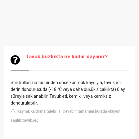
Tavuk buzlukta ne kadar dayanır?
Son kullanma tarihinden önce konmak kaydıyla, tavuk eti
derin dondurucuda (-18 °C veya daha düşük sıcaklıkta) 6 ay
süreyle saklanabilir. Tavuk eti, kemikli veya kemiksiz
dondurulabilir.
Kaynak kaldırma talebi
Cevabın tamamını burada okuyun:
|
sagliklitavuk.org