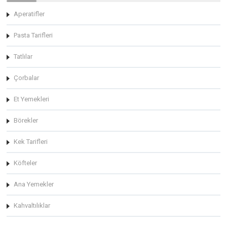
Aperatifler
Pasta Tarifleri
Tatlılar
Çorbalar
Et Yemekleri
Börekler
Kek Tarifleri
Köfteler
Ana Yemekler
Kahvaltılıklar