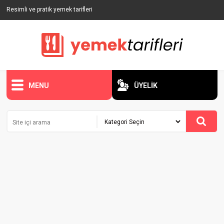
Resimli ve pratik yemek tarifleri
MENU
ÜYELİK