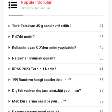
Popüler Sorular
Sıkça sorulan sorular
Turk Telekom 45 g nasıl aktif edilir?
21
Pd7dd nedir?
43
Kullanılmayan CD'den neler yapılabilir?
45
Ne zaman uyumak günah?
30
KPSS 2023 Tercih 1 Nedir?
41
199 Randevu hangi saatlerde alınır?
35
Diş teli varken diş taşı temizliği yapılır mı?
37
Meb kurslarına nasıl başvurulur?
39
Pompa sistemi nasıl çalışır?
18