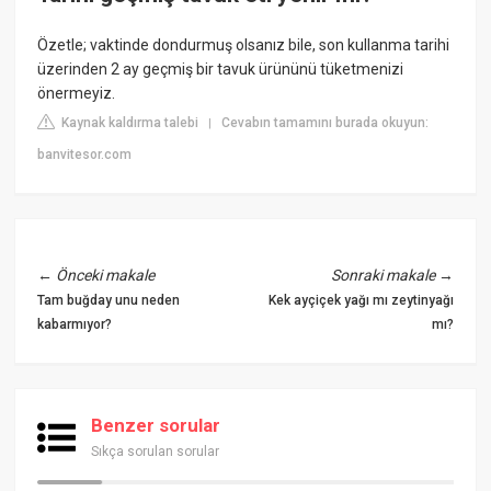
Özetle; vaktinde dondurmuş olsanız bile, son kullanma tarihi
üzerinden 2 ay geçmiş bir tavuk ürününü tüketmenizi
önermeyiz.
Kaynak kaldırma talebi
Cevabın tamamını burada okuyun:
|
banvitesor.com
←
Önceki makale
Sonraki makale
→
Tam buğday unu neden
Kek ayçiçek yağı mı zeytinyağı
kabarmıyor?
mı?
Benzer sorular
Sıkça sorulan sorular