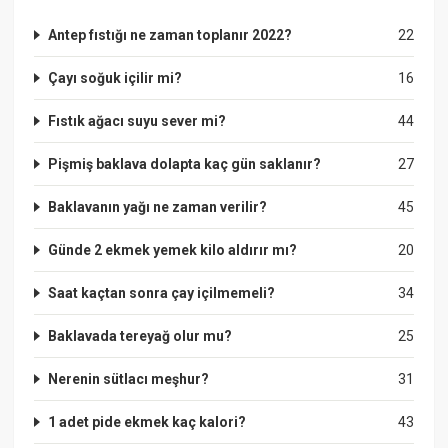
Antep fıstığı ne zaman toplanır 2022?
22
Çayı soğuk içilir mi?
16
Fıstık ağacı suyu sever mi?
44
Pişmiş baklava dolapta kaç gün saklanır?
27
Baklavanın yağı ne zaman verilir?
45
Günde 2 ekmek yemek kilo aldırır mı?
20
Saat kaçtan sonra çay içilmemeli?
34
Baklavada tereyağ olur mu?
25
Nerenin sütlacı meşhur?
31
1 adet pide ekmek kaç kalori?
43