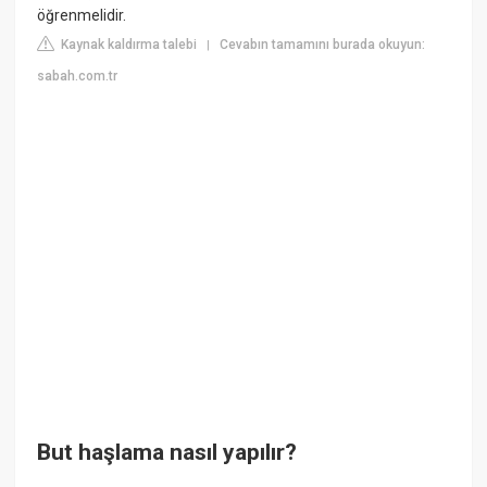
öğrenmelidir.
Kaynak kaldırma talebi
Cevabın tamamını burada okuyun:
|
sabah.com.tr
But haşlama nasıl yapılır?