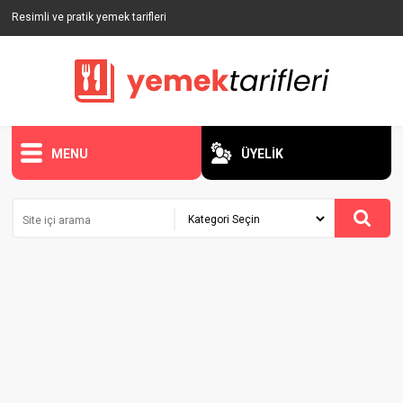
Resimli ve pratik yemek tarifleri
MENU
ÜYELİK