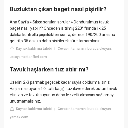
Buzluktan çıkan baget nasıl pişirilir?
Ana Sayfa » Sıkça sorulan sorular » Dondurulmuş tavuk
baget nasıl yapılır? Önceden ısıtılmış 220° fırında ilk 25
dakika kontrollü pişirildikten sonra, derece 190/200 arasına
getirilip 35 dakika daha pişirilerek süre tamamlanır.
Kaynak kaldırma talebi
Cevabın tamamını burada okuyun:
|
ustayemektarifleri.com
Tavuk haşlarken tuz atılır mı?
Üzerini 2-3 parmak geçecek kadar suyla doldurmalısınız.
Haşlama suyuna 1-2 tatlı kaşığı tuz ilave ederek bütün tavuk
etinizin ve tavuk suyunun daha lezzetli olmasını sağlamayı
unutmamalısınız.
Kaynak kaldırma talebi
Cevabın tamamını burada okuyun:
|
yemek.com