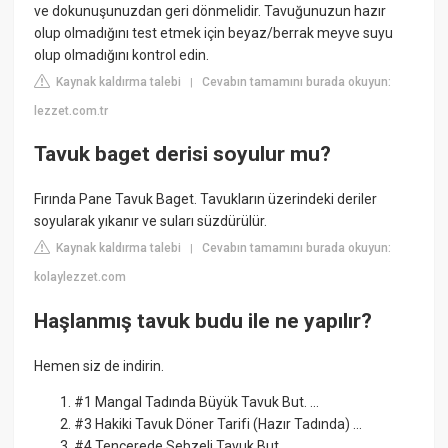
ve dokunuşunuzdan geri dönmelidir. Tavuğunuzun hazır
olup olmadığını test etmek için beyaz/berrak meyve suyu
olup olmadığını kontrol edin.
Kaynak kaldırma talebi
Cevabın tamamını burada okuyun:
|
lezzet.com.tr
Tavuk baget derisi soyulur mu?
Fırında Pane Tavuk Baget. Tavukların üzerindeki deriler
soyularak yıkanır ve suları süzdürülür.
Kaynak kaldırma talebi
Cevabın tamamını burada okuyun:
|
kolaylezzet.com
Haşlanmış tavuk budu ile ne yapılır?
Hemen siz de indirin.
#1 Mangal Tadında Büyük Tavuk But. ...
#3 Hakiki Tavuk Döner Tarifi (Hazır Tadında) ...
#4 Tencerede Sebzeli Tavuk But. ...