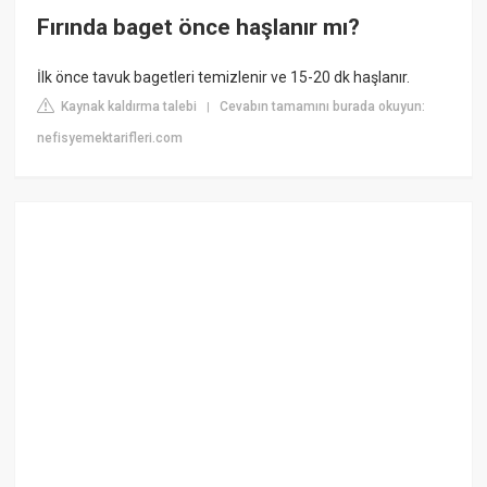
Fırında baget önce haşlanır mı?
İlk önce tavuk bagetleri temizlenir ve 15-20 dk haşlanır.
Kaynak kaldırma talebi
Cevabın tamamını burada okuyun:
|
nefisyemektarifleri.com