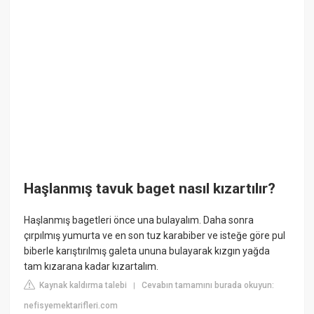
Haşlanmış tavuk baget nasıl kızartılır?
Haşlanmış bagetleri önce una bulayalım. Daha sonra
çırpılmış yumurta ve en son tuz karabiber ve isteğe göre pul
biberle karıştırılmış galeta ununa bulayarak kızgın yağda
tam kızarana kadar kızartalım.
Kaynak kaldırma talebi
Cevabın tamamını burada okuyun:
|
nefisyemektarifleri.com