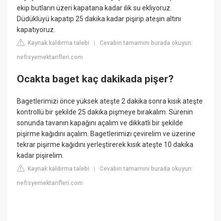
ekip butların üzeri kapatana kadar ılık su ekliyoruz.
Düdüklüyü kapatıp 25 dakika kadar pişirip ateşin altını
kapatıyoruz.
Kaynak kaldırma talebi
Cevabın tamamını burada okuyun:
|
nefisyemektarifleri.com
Ocakta baget kaç dakikada pişer?
Bagetlerimizi önce yüksek ateşte 2 dakika sonra kısık ateşte
kontrollü bir şekilde 25 dakika pişmeye bırakalım. Sürenin
sonunda tavanın kapağını açalım ve dikkatli bir şekilde
pişirme kağıdını açalım. Bagetlerimizi çevirelim ve üzerine
tekrar pişirme kağıdını yerleştirerek kısık ateşte 10 dakika
kadar pişirelim.
Kaynak kaldırma talebi
Cevabın tamamını burada okuyun:
|
nefisyemektarifleri.com