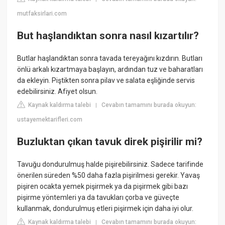
mutfaksirlari.com
But haşlandıktan sonra nasıl kızartılır?
Butlar haşlandıktan sonra tavada tereyağını kızdırın. Butları
önlü arkalı kızartmaya başlayın, ardından tuz ve baharatları
da ekleyin. Piştikten sonra pilav ve salata eşliğinde servis
edebilirsiniz. Afiyet olsun.
Kaynak kaldırma talebi
Cevabın tamamını burada okuyun:
|
ustayemektarifleri.com
Buzluktan çıkan tavuk direk pişirilir mi?
Tavuğu dondurulmuş halde pişirebilirsiniz. Sadece tarifinde
önerilen süreden %50 daha fazla pişirilmesi gerekir. Yavaş
pişiren ocakta yemek pişirmek ya da pişirmek gibi bazı
pişirme yöntemleri ya da tavukları çorba ve güveçte
kullanmak, dondurulmuş etleri pişirmek için daha iyi olur.
Kaynak kaldırma talebi
Cevabın tamamını burada okuyun:
|