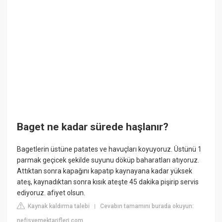
Baget ne kadar sürede haşlanır?
Bagetlerin üstüne patates ve havuçları koyuyoruz. Üstünü 1
parmak geçicek şekilde suyunu döküp baharatları atıyoruz.
Attıktan sonra kapağını kapatıp kaynayana kadar yüksek
ateş, kaynadıktan sonra kısık ateşte 45 dakika pişirip servis
ediyoruz. afiyet olsun.
Kaynak kaldırma talebi
Cevabın tamamını burada okuyun:
|
nefisyemektarifleri.com