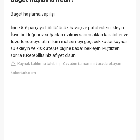
Baget haşlama yapılışı:
İçine 5-6 parçaya böldüğünüz havuç ve patatesleri ekleyin.
İkiye böldüğünüz soğanları ezilmiş sarımsakları karabiber ve
tuzu tencereye atın. Tüm malzemeyi geçecek kadar kaynar
su ekleyin ve kısık ateşte pişine kadar bekleyin. Piştikten
sonra tüketebilirsiniz afiyet olsun.
Kaynak kaldırma talebi
Cevabın tamamını burada okuyun:
|
haberturk.com