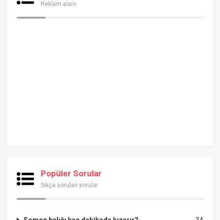
Reklam alanı
Popüler Sorular
Sıkça sorulan sorular
Somon balığı kaç dakikada kızarır?
34