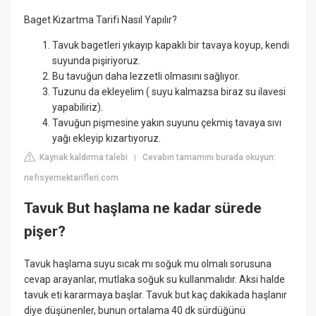
Baget Kızartma Tarifi Nasıl Yapılır?
Tavuk bagetleri yıkayıp kapaklı bir tavaya koyup, kendi
suyunda pişiriyoruz.
Bu tavuğun daha lezzetli olmasını sağlıyor.
Tuzunu da ekleyelim ( suyu kalmazsa biraz su ilavesi
yapabiliriz).
Tavuğun pişmesine yakın suyunu çekmiş tavaya sıvı
yağı ekleyip kızartıyoruz.
Kaynak kaldırma talebi
Cevabın tamamını burada okuyun:
|
nefisyemektarifleri.com
Tavuk But haşlama ne kadar sürede
pişer?
Tavuk haşlama suyu sıcak mı soğuk mu olmalı sorusuna
cevap arayanlar, mutlaka soğuk su kullanmalıdır. Aksi halde
tavuk eti kararmaya başlar. Tavuk but kaç dakikada haşlanır
diye düşünenler, bunun ortalama 40 dk sürdüğünü