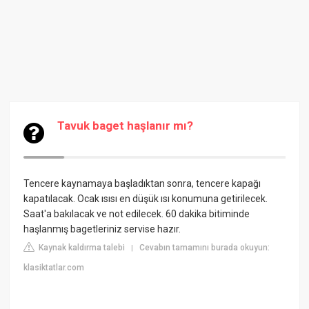
Tavuk baget haşlanır mı?
Tencere kaynamaya başladıktan sonra, tencere kapağı
kapatılacak. Ocak ısısı en düşük ısı konumuna getirilecek.
Saat'a bakılacak ve not edilecek. 60 dakika bitiminde
haşlanmış bagetleriniz servise hazır.
Kaynak kaldırma talebi
Cevabın tamamını burada okuyun:
|
klasiktatlar.com