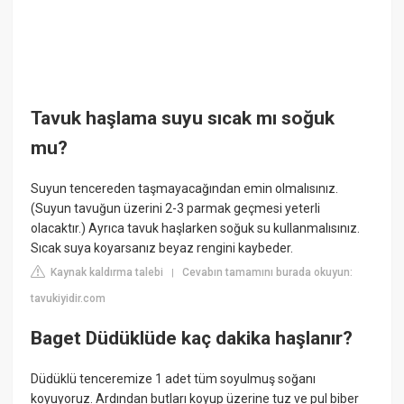
Tavuk haşlama suyu sıcak mı soğuk
mu?
Suyun tencereden taşmayacağından emin olmalısınız.
(Suyun tavuğun üzerini 2-3 parmak geçmesi yeterli
olacaktır.) Ayrıca tavuk haşlarken soğuk su kullanmalısınız.
Sıcak suya koyarsanız beyaz rengini kaybeder.
Kaynak kaldırma talebi
Cevabın tamamını burada okuyun:
|
tavukiyidir.com
Baget Düdüklüde kaç dakika haşlanır?
Düdüklü tenceremize 1 adet tüm soyulmuş soğanı
koyuyoruz. Ardından butları koyup üzerine tuz ve pul biber