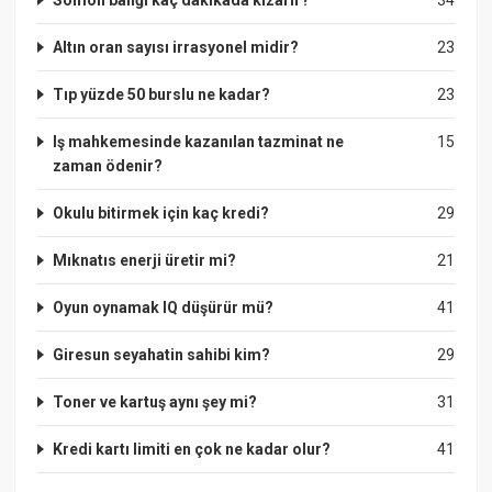
Altın oran sayısı irrasyonel midir?
23
Tıp yüzde 50 burslu ne kadar?
23
Iş mahkemesinde kazanılan tazminat ne
15
zaman ödenir?
Okulu bitirmek için kaç kredi?
29
Mıknatıs enerji üretir mi?
21
Oyun oynamak IQ düşürür mü?
41
Giresun seyahatin sahibi kim?
29
Toner ve kartuş aynı şey mi?
31
Kredi kartı limiti en çok ne kadar olur?
41