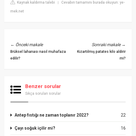
Kaynak kaldırma talebi
Cevabın tamamını burada okuyun: ye-
|
mek.net
←
Önceki makale
Sonraki makale
→
Brüksel lahanası nasıl muhafaza
Kızartılmış patates kilo aldirir
edilir?
mi?
Benzer sorular
Sıkça sorulan sorular
Antep fıstığı ne zaman toplanır 2022?
22
Çayı soğuk içilir mi?
16