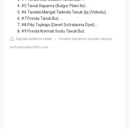
#5 Tavuk Kapama (Bulgur Pilavı İle) ...
#6 Tavada Mangal Tadında Tavuk Şiş (Videolu) ...
#7 Fırında Tavuk But. ...
#8 Piliç Topkapı (Davet Sofralarına Özel) ...
#9 Fırında Kremalı Soslu Tavuk But.
Kaynak kaldırma talebi
Cevabın tamamını burada okuyun:
|
nefisyemektarifleri.com