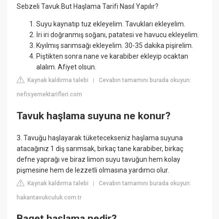
Sebzeli Tavuk But Haşlama Tarifi Nasıl Yapılır?
Suyu kaynatıp tuz ekleyelim. Tavukları ekleyelim.
İri iri doğranmış soğanı, patatesi ve havucu ekleyelim.
Kıyılmış sarımsağı ekleyelim. 30-35 dakika pişirelim.
Piştikten sonra nane ve karabiber ekleyip ocaktan
alalım. Afiyet olsun.
Kaynak kaldırma talebi
Cevabın tamamını burada okuyun:
|
nefisyemektarifleri.com
Tavuk haşlama suyuna ne konur?
3. Tavuğu haşlayarak tüketecekseniz haşlama suyuna
atacağınız 1 diş sarımsak, birkaç tane karabiber, birkaç
defne yaprağı ve biraz limon suyu tavuğun hem kolay
pişmesine hem de lezzetli olmasına yardımcı olur.
Kaynak kaldırma talebi
Cevabın tamamını burada okuyun:
|
hakantavukculuk.com.tr
Baget haşlama nedir?