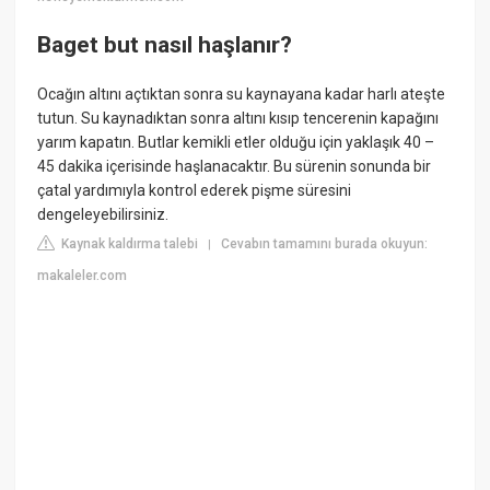
Baget but nasıl haşlanır?
Ocağın altını açtıktan sonra su kaynayana kadar harlı ateşte
tutun. Su kaynadıktan sonra altını kısıp tencerenin kapağını
yarım kapatın. Butlar kemikli etler olduğu için yaklaşık 40 –
45 dakika içerisinde haşlanacaktır. Bu sürenin sonunda bir
çatal yardımıyla kontrol ederek pişme süresini
dengeleyebilirsiniz.
Kaynak kaldırma talebi
Cevabın tamamını burada okuyun:
|
makaleler.com