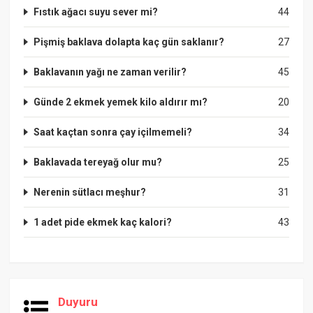
Fıstık ağacı suyu sever mi?
44
Pişmiş baklava dolapta kaç gün saklanır?
27
Baklavanın yağı ne zaman verilir?
45
Günde 2 ekmek yemek kilo aldırır mı?
20
Saat kaçtan sonra çay içilmemeli?
34
Baklavada tereyağ olur mu?
25
Nerenin sütlacı meşhur?
31
1 adet pide ekmek kaç kalori?
43
Duyuru