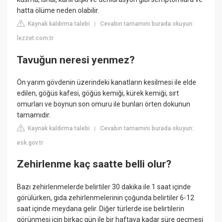
hatta ölüme neden olabilir.
Kaynak kaldırma talebi
Cevabın tamamını burada okuyun:
|
lezzet.com.tr
Tavuğun neresi yenmez?
Ön yarım gövdenin üzerindeki kanatların kesilmesi ile elde
edilen, göğüs kafesi, göğüs kemiği, kürek kemiği, sırt
omurları ve boynun son omuru ile bunları örten dokunun
tamamıdır.
Kaynak kaldırma talebi
Cevabın tamamını burada okuyun:
|
esk.gov.tr
Zehirlenme kaç saatte belli olur?
Bazı zehirlenmelerde belirtiler 30 dakika ile 1 saat içinde
görülürken, gıda zehirlenmelerinin çoğunda belirtiler 6-12
saat içinde meydana gelir. Diğer türlerde ise belirtilerin
görünmesi için birkaç gün ile bir haftaya kadar süre geçmesi