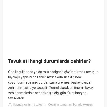
Tavuk eti hangi durumlarda zehirler?
Oda koşullarında ya da mikrodalgada çözündürmek tavuğun
biyolojik yapısını bozabilir. Ayrıca oda sıcaklığında
çözündürmede mikroorganizma üremesi başlayıp gıda
zehirlenmesine yol açabilir. Temel olarak en önemli tavuk
zehirlenmelerinin sebebi; pişirildiği gün tüketilmeyen
tavuklardır.
Kaynak kaldırma talebi
Cevabın tamamını burada okuyun:
|