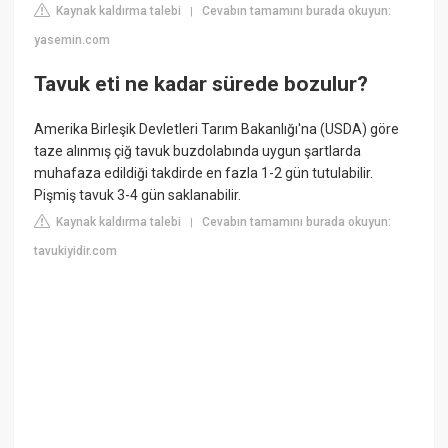
Kaynak kaldırma talebi
Cevabın tamamını burada okuyun:
|
yasemin.com
Tavuk eti ne kadar sürede bozulur?
Amerika Birleşik Devletleri Tarım Bakanlığı'na (USDA) göre
taze alınmış çiğ tavuk buzdolabında uygun şartlarda
muhafaza edildiği takdirde en fazla 1-2 gün tutulabilir.
Pişmiş tavuk 3-4 gün saklanabilir.
Kaynak kaldırma talebi
Cevabın tamamını burada okuyun:
|
tavukiyidir.com