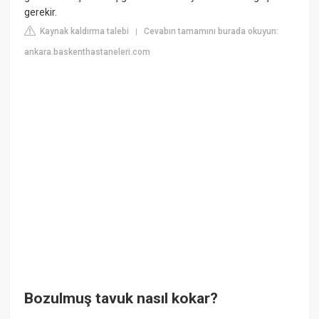
gerekir.
Kaynak kaldırma talebi
Cevabın tamamını burada okuyun:
|
ankara.baskenthastaneleri.com
Bozulmuş tavuk nasıl kokar?