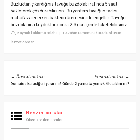
Buzluktan çıkardığınız tavuğu buzdolabı rafında 5 saat
bekleterek çözdürebilirsiniz. Bu yöntem tavuğun tadını
muhafaza ederken bakterin üremesini de engeller. Tavuğu
buzdolabına koyduktan sonra 2-3 gün içinde tüketebilirsiniz.
Kaynak kaldırma talebi
Cevabın tamamını burada okuyun:
|
lezzet.com.tr
←
Önceki makale
Sonraki makale
→
Domates karaciğeri yorar mı?
Günde 2 yumurta yemek kilo aldırır mı?
Benzer sorular
Sıkça sorulan sorular