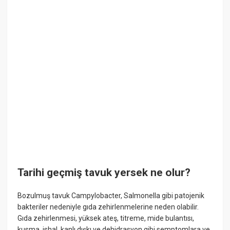
Tarihi geçmiş tavuk yersek ne olur?
Bozulmuş tavuk Campylobacter, Salmonella gibi patojenik
bakteriler nedeniyle gıda zehirlenmelerine neden olabilir.
Gıda zehirlenmesi, yüksek ateş, titreme, mide bulantısı,
kusma, ishal, kanlı dışkı ve dehidrasyon gibi semptomlara ve