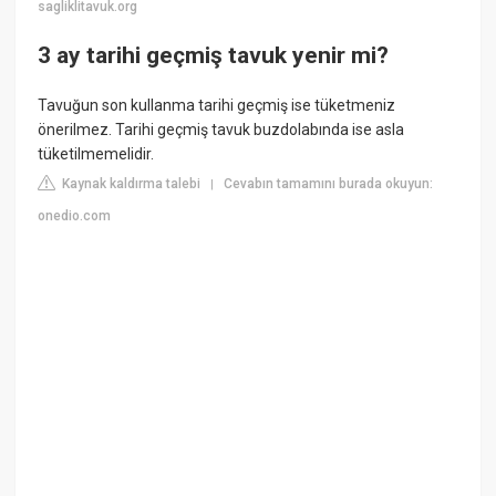
sagliklitavuk.org
3 ay tarihi geçmiş tavuk yenir mi?
Tavuğun son kullanma tarihi geçmiş ise tüketmeniz
önerilmez. Tarihi geçmiş tavuk buzdolabında ise asla
tüketilmemelidir.
Kaynak kaldırma talebi
Cevabın tamamını burada okuyun:
|
onedio.com