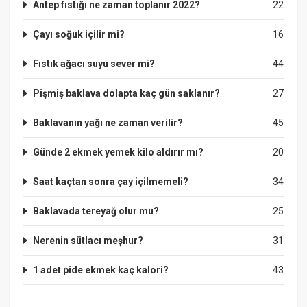
Antep fıstığı ne zaman toplanır 2022?
22
Çayı soğuk içilir mi?
16
Fıstık ağacı suyu sever mi?
44
Pişmiş baklava dolapta kaç gün saklanır?
27
Baklavanın yağı ne zaman verilir?
45
Günde 2 ekmek yemek kilo aldırır mı?
20
Saat kaçtan sonra çay içilmemeli?
34
Baklavada tereyağ olur mu?
25
Nerenin sütlacı meşhur?
31
1 adet pide ekmek kaç kalori?
43