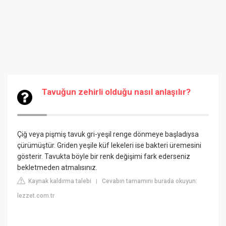
Tavuğun zehirli olduğu nasıl anlaşılır?
Çiğ veya pişmiş tavuk gri-yeşil renge dönmeye başladıysa
çürümüştür. Griden yeşile küf lekeleri ise bakteri üremesini
gösterir. Tavukta böyle bir renk değişimi fark ederseniz
bekletmeden atmalısınız.
Kaynak kaldırma talebi
Cevabın tamamını burada okuyun:
|
lezzet.com.tr