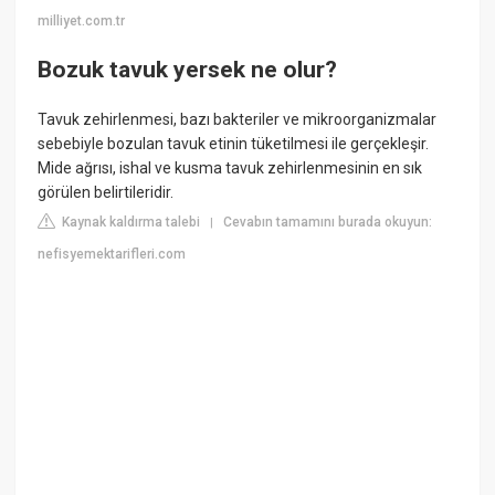
milliyet.com.tr
Bozuk tavuk yersek ne olur?
Tavuk zehirlenmesi, bazı bakteriler ve mikroorganizmalar
sebebiyle bozulan tavuk etinin tüketilmesi ile gerçekleşir.
Mide ağrısı, ishal ve kusma tavuk zehirlenmesinin en sık
görülen belirtileridir.
Kaynak kaldırma talebi
Cevabın tamamını burada okuyun:
|
nefisyemektarifleri.com