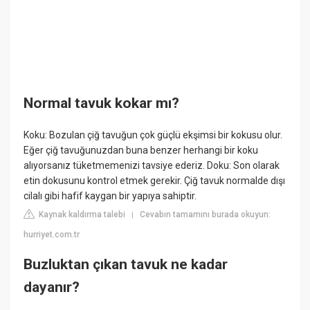
Normal tavuk kokar mı?
Koku: Bozulan çiğ tavuğun çok güçlü ekşimsi bir kokusu olur.
Eğer çiğ tavuğunuzdan buna benzer herhangi bir koku
alıyorsanız tüketmemenizi tavsiye ederiz. Doku: Son olarak
etin dokusunu kontrol etmek gerekir. Çiğ tavuk normalde dışı
cilalı gibi hafif kaygan bir yapıya sahiptir.
Kaynak kaldırma talebi
Cevabın tamamını burada okuyun:
|
hurriyet.com.tr
Buzluktan çıkan tavuk ne kadar
dayanır?