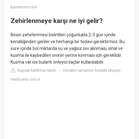
banvitesor.com
Zehirlenmeye karşı ne iyi gelir?
Besin zehirlenmesi belirtileri çoğunlukla 2-3 gün içinde
kendiliğinden geriler ve herhangi bir tedavi gerektirmez. Bu
süre içinde bol miktarda su ve yağsız sıvı alınması, ishal ve
kusma ile kaybedilen sıvının yerine konması için gereklidir.
Kusma var ise bulantı önleyici ilaçlar kullanılabilir.
Kaynak kaldırma talebi
Cevabın tamamını burada okuyun:
|
medicana.com.tr