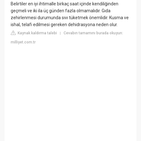
Belirtiler en iyi ihtimalle birkaç saat içinde kendiliğinden
geçmeli ve iki ila üç günden fazla olmamalıdır. Gıda
zehirlenmesi durumunda sıvı tüketmek önemlidir. Kusma ve
ishal, telafi edilmesi gereken dehidrasyona neden olur.
Kaynak kaldırma talebi
Cevabın tamamını burada okuyun:
|
milliyet.com.tr