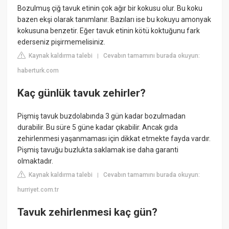
Bozulmuş çiğ tavuk etinin çok ağır bir kokusu olur. Bu koku
bazen ekşi olarak tanımlanır. Bazıları ise bu kokuyu amonyak
kokusuna benzetir. Eğer tavuk etinin kötü koktuğunu fark
ederseniz pişirmemelisiniz.
Kaynak kaldırma talebi
Cevabın tamamını burada okuyun:
|
haberturk.com
Kaç günlük tavuk zehirler?
Pişmiş tavuk buzdolabında 3 gün kadar bozulmadan
durabilir. Bu süre 5 güne kadar çıkabilir. Ancak gıda
zehirlenmesi yaşanmaması için dikkat etmekte fayda vardır.
Pişmiş tavuğu buzlukta saklamak ise daha garanti
olmaktadır.
Kaynak kaldırma talebi
Cevabın tamamını burada okuyun:
|
hurriyet.com.tr
Tavuk zehirlenmesi kaç gün?