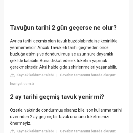
Tavuğun tarihi 2 gün geçerse ne olur?
Ayrıca tarihi geçmiş olan tavuk buzdolabında ise kesinlikle
yenmemelidir. Ancak Tavuk eti tarihi geçmeden önce
buzluğa atılmış ve dondurulmuş ise uzun süre dayanıklı
şekilde kalabilir. Buna dikkat ederek tüketim yapmak
gerekmektedir. Aksi halde gıda zehirlenmeleri yaşanabilir.
Kaynak kaldırma talebi
Cevabın tamamını burada okuyun:
|
hurriyet.com.tr
2 ay tarihi geçmiş tavuk yenir mi?
Özetle; vaktinde dondurmuş olsanız bile, son kullanma tarihi
üzerinden 2 ay geçmiş bir tavuk ürününü tüketmenizi
önermeyiz.
Kaynak kaldırma talebi
Cevabın tamamını burada okuyun:
|