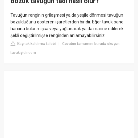
Bozuk tavuğun tadı nasıl olur?
Tavuğun renginin grileşmesi ya da yeşile dönmesi tavuğun
bozulduğunu gösteren işaretlerden biridir. Eğer tavuk pane
harcına bulanmışsa veya yağlanarak ya da marine edilerek
şekli değiştirilmişse renginden anlamayabilirsiniz.
Kaynak kaldırma talebi
Cevabın tamamını burada okuyun:
|
tavukiyidir.com