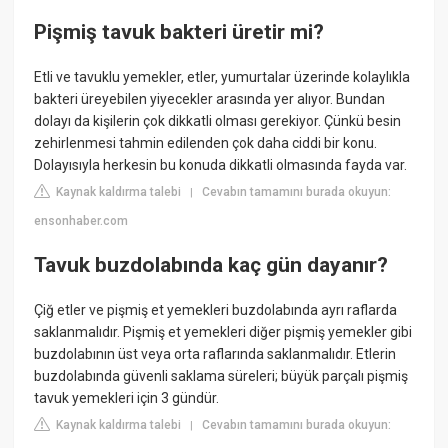
Pişmiş tavuk bakteri üretir mi?
Etli ve tavuklu yemekler, etler, yumurtalar üzerinde kolaylıkla
bakteri üreyebilen yiyecekler arasında yer alıyor. Bundan
dolayı da kişilerin çok dikkatli olması gerekiyor. Çünkü besin
zehirlenmesi tahmin edilenden çok daha ciddi bir konu.
Dolayısıyla herkesin bu konuda dikkatli olmasında fayda var.
Kaynak kaldırma talebi
Cevabın tamamını burada okuyun:
|
ensonhaber.com
Tavuk buzdolabında kaç gün dayanır?
Çiğ etler ve pişmiş et yemekleri buzdolabında ayrı raflarda
saklanmalıdır. Pişmiş et yemekleri diğer pişmiş yemekler gibi
buzdolabının üst veya orta raflarında saklanmalıdır. Etlerin
buzdolabında güvenli saklama süreleri; büyük parçalı pişmiş
tavuk yemekleri için 3 gündür.
Kaynak kaldırma talebi
Cevabın tamamını burada okuyun:
|