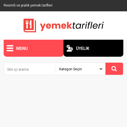
Resimli ve pratik yemek tarifleri
MENU
ÜYELİK