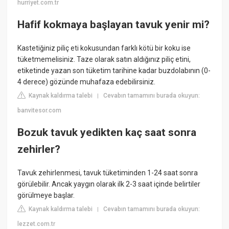
hurriyet.com.tr
Hafif kokmaya başlayan tavuk yenir mi?
Kastetiğiniz piliç eti kokusundan farklı kötü bir koku ise
tüketmemelisiniz. Taze olarak satın aldığınız piliç etini,
etiketinde yazan son tüketim tarihine kadar buzdolabının (0-
4 derece) gözünde muhafaza edebilirsiniz.
Kaynak kaldırma talebi
Cevabın tamamını burada okuyun:
|
banvitesor.com
Bozuk tavuk yedikten kaç saat sonra
zehirler?
Tavuk zehirlenmesi, tavuk tüketiminden 1-24 saat sonra
görülebilir. Ancak yaygın olarak ilk 2-3 saat içinde belirtiler
görülmeye başlar.
Kaynak kaldırma talebi
Cevabın tamamını burada okuyun:
|
lezzet.com.tr