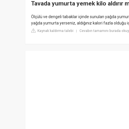
Tavada yumurta yemek kilo aldırır m
Ölçülü ve dengeli tabaklar içinde sunulan yağda yumurt
yağda yumurta yerseniz, aldığınız kalori fazla olduğu için
Kaynak kaldırma talebi
Cevabın tamamını burada okuyu
|