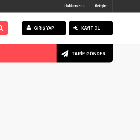
Hakkımızda
İletişim
GİRİŞ YAP
KAYIT OL
TARİF GÖNDER