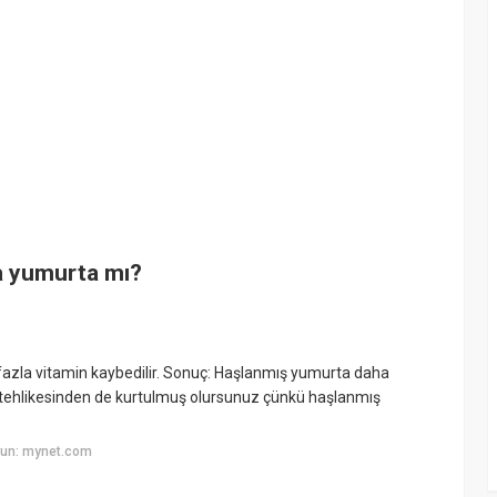
a yumurta mı?
fazla vitamin kaybedilir. Sonuç: Haşlanmış yumurta daha
la tehlikesinden de kurtulmuş olursunuz çünkü haşlanmış
yun: mynet.com