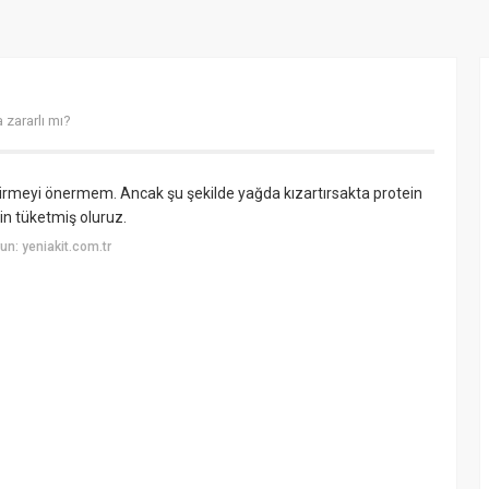
 zararlı mı?
pişirmeyi önermem. Ancak şu şekilde yağda kızartırsakta protein
ein tüketmiş oluruz.
n: yeniakit.com.tr