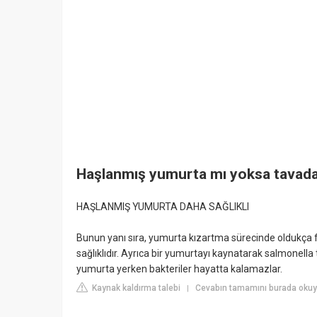
Haşlanmış yumurta mı yoksa tavad
HAŞLANMIŞ YUMURTA DAHA SAĞLIKLI
Bunun yanı sıra, yumurta kızartma sürecinde oldukça 
sağlıklıdır. Ayrıca bir yumurtayı kaynatarak salmonel
yumurta yerken bakteriler hayatta kalamazlar.
Kaynak kaldırma talebi
Cevabın tamamını burada oku
|