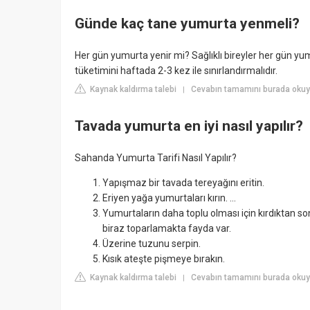
Günde kaç tane yumurta yenmeli?
Her gün yumurta yenir mi? Sağlıklı bireyler her gün yu
tüketimini haftada 2-3 kez ile sınırlandırmalıdır.
Kaynak kaldırma talebi
Cevabın tamamını burada okuyu
|
Tavada yumurta en iyi nasıl yapılır?
Sahanda Yumurta Tarifi Nasıl Yapılır?
Yapışmaz bir tavada tereyağını eritin.
Eriyen yağa yumurtaları kırın. ...
Yumurtaların daha toplu olması için kırdıktan so
biraz toparlamakta fayda var.
Üzerine tuzunu serpin.
Kısık ateşte pişmeye bırakın.
Kaynak kaldırma talebi
Cevabın tamamını burada okuyu
|