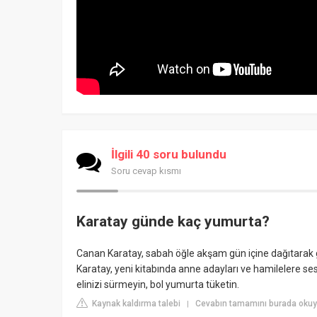
İlgili 40 soru bulundu
Soru cevap kısmı
Karatay günde kaç yumurta?
Canan Karatay, sabah öğle akşam gün içine dağıtarak g
Karatay, yeni kitabında anne adayları ve hamilelere 
elinizi sürmeyin, bol yumurta tüketin.
Kaynak kaldırma talebi
Cevabın tamamını burada oku
|