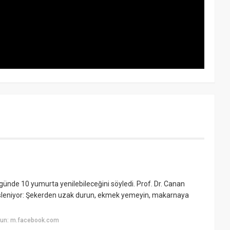
ünde 10 yumurta yenilebileceğini söyledi. Prof. Dr. Canan
sesleniyor: Şekerden uzak durun, ekmek yemeyin, makarnaya
yun: m.facebook.com