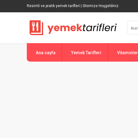
Resimli ve pratik yemek tarifleri | Sitemize Hoşgeldiniz
Ana sayfa
Yemek Tarifleri
Vitaminler