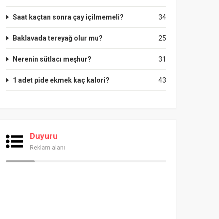
Saat kaçtan sonra çay içilmemeli?
34
Baklavada tereyağ olur mu?
25
Nerenin sütlacı meşhur?
31
1 adet pide ekmek kaç kalori?
43
Duyuru
Reklam alanı