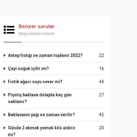
Benzer sorular
Sıkça sorulan sorular
Antep fıstığı ne zaman toplanır 2022?
22
Çayı soğuk içilir mi?
16
Fıstık ağacı suyu sever mi?
44
Pişmiş baklava dolapta kaç gün
27
saklanır?
Baklavanın yağı ne zaman verilir?
45
Günde 2 ekmek yemek kilo aldırır
20
mı?