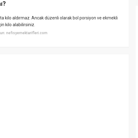
ı?
a kilo aldırmaz. Ancak düzenli olarak bol porsiyon ve ekmekli
 kilo alabilirsiniz.
n: nefisyemektarifleri.com