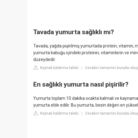
Tavada yumurta sağlıklı mı?
Tavada, yağda pişirilmiş yumurtada protein, vitamin, 
yumurta kabuğu içindeki proteinin, vitaminlerin ve mine
düzeydedir.
Kaynak kaldırma talebi
Cevabın tamamını burada okuyu
|
En sağlıklı yumurta nasıl pişirilir?
Yumurta toplam 10 dakika ocakta kalmalı ve kaynamaya 
yumurta elde edilir. Bu yumurta, besin değeri en yükse
Kaynak kaldırma talebi
Cevabın tamamını burada okuyu
|