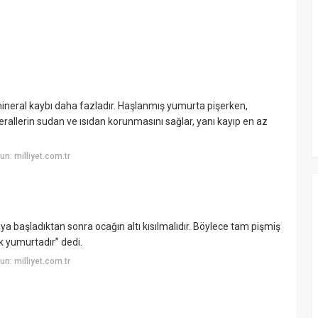
mineral kaybı daha fazladır. Haşlanmış yumurta pişerken,
rallerin sudan ve ısıdan korunmasını sağlar, yanı kayıp en az
n: milliyet.com.tr
başladıktan sonra ocağın altı kısılmalıdır. Böylece tam pişmiş
k yumurtadır” dedi.
n: milliyet.com.tr