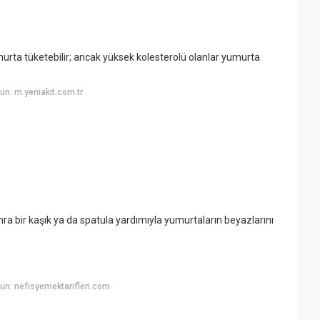
murta tüketebilir; ancak yüksek kolesterolü olanlar yumurta
n: m.yeniakit.com.tr
nra bir kaşık ya da spatula yardımıyla yumurtaların beyazlarını
n: nefisyemektarifleri.com