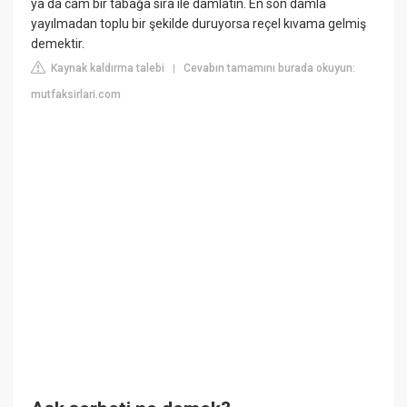
ya da cam bir tabağa sıra ile damlatın. En son damla
yayılmadan toplu bir şekilde duruyorsa reçel kıvama gelmiş
demektir.
Kaynak kaldırma talebi
Cevabın tamamını burada okuyun:
|
mutfaksirlari.com