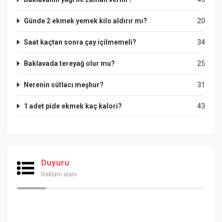
Günde 2 ekmek yemek kilo aldırır mı?
20
Saat kaçtan sonra çay içilmemeli?
34
Baklavada tereyağ olur mu?
25
Nerenin sütlacı meşhur?
31
1 adet pide ekmek kaç kalori?
43
Duyuru
Reklam alanı