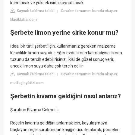
konulacak ve yüksek ısıda kaynatılacak.
Kaynak kaldırma talebi
Cevabın tamamını burada okuyun:
|
klasiktatlar.com
Şerbete limon yerine sirke konur mu?
İdeal bir tatlı şerbeti için, kullanmanız gereken malzeme
kesinlikle limon suyudur. Eğer evde limon kalmadıysa, limon
tuzunu da tercih edebilirisiniz. İkisi de güzel sonuç verir,
ancak limon suyu daha çok tercih edilir.
Kaynak kaldırma talebi
Cevabın tamamını burada okuyun:
|
mutfaginyildizi.com
Şerbetin kıvama geldiğini nasıl anlarız?
Şurubun Kıvama Gelmesi:
Reçelin kıvama geldiğini anlamak için, koyulaşmaya
başlayan reçel şurubundan kaşığın ucu ile alarak, porselen