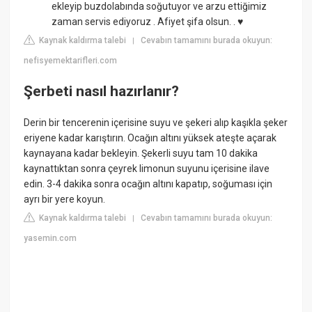
ekleyip buzdolabında soğutuyor ve arzu ettiğimiz
zaman servis ediyoruz . Afiyet şifa olsun. . ♥
Kaynak kaldırma talebi
Cevabın tamamını burada okuyun:
|
nefisyemektarifleri.com
Şerbeti nasıl hazırlanır?
Derin bir tencerenin içerisine suyu ve şekeri alıp kaşıkla şeker
eriyene kadar karıştırın. Ocağın altını yüksek ateşte açarak
kaynayana kadar bekleyin. Şekerli suyu tam 10 dakika
kaynattıktan sonra çeyrek limonun suyunu içerisine ilave
edin. 3-4 dakika sonra ocağın altını kapatıp, soğuması için
ayrı bir yere koyun.
Kaynak kaldırma talebi
Cevabın tamamını burada okuyun:
|
yasemin.com