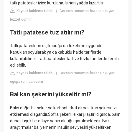
tatlı patatesler iyice kurulanır. Isınan yağda kızartılır.
Kaynak kaldırma talebi
Cevabın tamamını burada okuyun:
|
lezzet.com.tr
Tatlı patatese tuz atılır mı?
Tatlı patateslerin dış kabuğu da tüketime uygundur.
Kabukları soyularak ya da kabuklu halde tariflerde
kullanılabilirler. Tatlı patatesler tatlı ve tuzlu tariflerde tercih
edilebilir.
Kaynak kaldırma talebi
Cevabın tamamını burada okuyun:
|
egepazarindan.com
Bal kan şekerini yükseltir mi?
Balın doğal bir şeker ve karbonhidrat olması kan şekerinizi
etkilemesi olağandır.Sofra şekeri ile karşılaştırıldığında, balın
daha düşük bir etkiye sahip olduğu görülmektedir. Bazı
araştırmalar bal yemenin insulin seviyesini yükseltirken