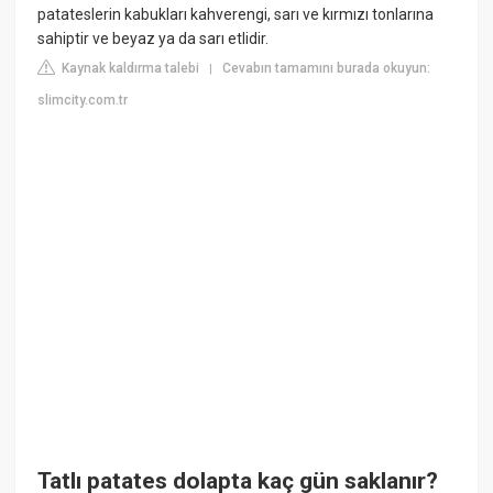
patateslerin kabukları kahverengi, sarı ve kırmızı tonlarına
sahiptir ve beyaz ya da sarı etlidir.
Kaynak kaldırma talebi
Cevabın tamamını burada okuyun:
|
slimcity.com.tr
Tatlı patates dolapta kaç gün saklanır?