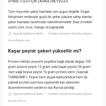
DİYABETLİLER İÇİN ZARARLI MEYVELER
Tüm meyveler şeker hastaları için uygun değildir. Doğal
bileşimleri nedeniyle güçlü bir şeker yüküne sahip olanlar,
şeker hastaları tarafından tüketilmemelidir. Bazı örnekler
üzüm, incir, muz, mango ve papayadır.
Kaynak kaldırma talebi
Cevabın tamamını burada okuyun:
|
ensonhaber.com
Kaşar peynir şekeri yükseltir mi?
Protein miktarı, peynirin çeşidine bağlı olarak değişir.100
gram süzme peynir 12 gram ,eski kaşar peyniri 26 gram
,tam yağlı beyaz peynir 16 gram protein içerir ( kaynak :
TURKKOMP ). Peynir hem düşük karbonhidrat hem de
yüksek protein içermesi sayesinde kan şekerinin
düzenlenmesine yardımcı olur.Ayrıca içerdiği ...
Kaynak kaldırma talebi
Cevabın tamamını burada okuyun:
|
lezzet.com.tr