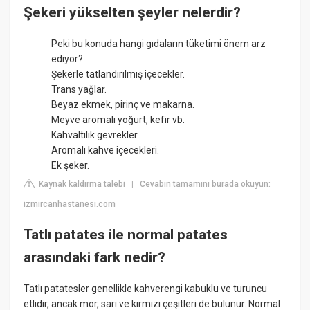
Şekeri yükselten şeyler nelerdir?
Peki bu konuda hangi gıdaların tüketimi önem arz
ediyor?
Şekerle tatlandırılmış içecekler.
Trans yağlar.
Beyaz ekmek, pirinç ve makarna.
Meyve aromalı yoğurt, kefir vb.
Kahvaltılık gevrekler.
Aromalı kahve içecekleri.
Ek şeker.
Kaynak kaldırma talebi
Cevabın tamamını burada okuyun:
|
izmircanhastanesi.com
Tatlı patates ile normal patates
arasındaki fark nedir?
Tatlı patatesler genellikle kahverengi kabuklu ve turuncu
etlidir, ancak mor, sarı ve kırmızı çeşitleri de bulunur. Normal