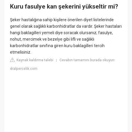
Kuru fasulye kan şekerini yükseltir mi?
Şeker hastalığına sahip kişilere önerilen diyet listelerinde
genel olarak sağlıklı karbonhidratlar da vardır. Şeker hastaları
hangi baklagilleri yemeli diye soracak olursanız; fasulye,
nohut, mercimek ve bezelye gibi lifli ve sağlıklı
karbonhidratlar sınıfına giren kuru baklagilleri tercih
etmelisiniz.
Kaynak kaldırma talebi
Cevabın tamamını burada okuyun:
|
dralpercelik.com