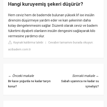
Hangi kuruyemiş şekeri düşürür?
Hem ceviz hem de bademde bulunan yüksek lif ise insülin
direncini düşürmeye yardım eder ve kan şekerinin daha
kolay dengelenmesini sağlar. Düzenli olarak ceviz ve badem
tüketimi diyabeti olanların insülin dengesini sağlayarak kilo
vermesine yardımcı olur.
Kaynak kaldırma talebi
Cevabın tamamını burada okuyun:
|
acibadem.com.tr
←
Önceki makale
Sonraki makale
→
Bir kase yoğurda ne kadar tarçın
Sabah uyanınca ne kadar su
konur?
içmeliyiz?