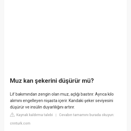
Muz kan şekerini düşürür mü?
Lif bakımından zengin olan muz, açlığı bastırır. Ayrıca kilo
alımını engelleyen nişasta içerir. Kandaki şeker seviyesini
düşürür ve insülin duyarlılığını artırır.
Kaynak kaldırma talebi
Cevabın tamamını burada okuyun:
|
cnnturk.com