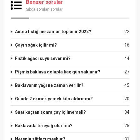
Benzer sorular
Sıkça sorulan sorular
Antep fıstığı ne zaman toplanır 2022?
22
Çayı soğuk içilir mi?
16
Fıstık ağacı suyu sever mi?
44
Pişmiş baklava dolapta kaç gün saklanır?
27
Baklavanın yağı ne zaman verilir?
45
Günde 2 ekmek yemek kilo aldırır mı?
20
Saat kaçtan sonra çay içilmemeli?
34
Baklavada tereyağ olur mu?
25
Nerenin sütlacı meşhur?
31