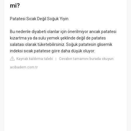
mi?
Patatesi Sıcak Değil Soğuk Yiyin
Bu nedenle diyabeti olanlar için önerilmiyor ancak patatesi
kızartma ya da sulu yemek şeklinde değil de patates
salatası olarak tüketebilirsiniz. Soğuk patatesin glisemik
indeksi sıcak patatese göre daha düşük oluyor.
Kaynak kaldırma talebi
Cevabın tamamını burada okuyun:
|
acibadem.com.tr