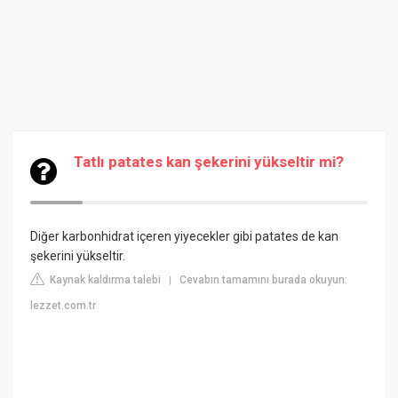
Tatlı patates kan şekerini yükseltir mi?
Diğer karbonhidrat içeren yiyecekler gibi patates de kan
şekerini yükseltir.
Kaynak kaldırma talebi
Cevabın tamamını burada okuyun:
|
lezzet.com.tr