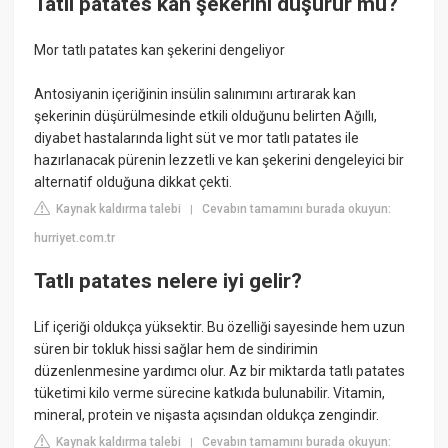
Tatlı patates kan şekerini düşürür mü?
Mor tatlı patates kan şekerini dengeliyor
Antosiyanin içeriğinin insülin salınımını artırarak kan
şekerinin düşürülmesinde etkili olduğunu belirten Ağıllı,
diyabet hastalarında light süt ve mor tatlı patates ile
hazırlanacak pürenin lezzetli ve kan şekerini dengeleyici bir
alternatif olduğuna dikkat çekti.
Kaynak kaldırma talebi
Cevabın tamamını burada okuyun:
|
hurriyet.com.tr
Tatlı patates nelere iyi gelir?
Lif içeriği oldukça yüksektir. Bu özelliği sayesinde hem uzun
süren bir tokluk hissi sağlar hem de sindirimin
düzenlenmesine yardımcı olur. Az bir miktarda tatlı patates
tüketimi kilo verme sürecine katkıda bulunabilir. Vitamin,
mineral, protein ve nişasta açısından oldukça zengindir.
Kaynak kaldırma talebi
Cevabın tamamını burada okuyun:
|