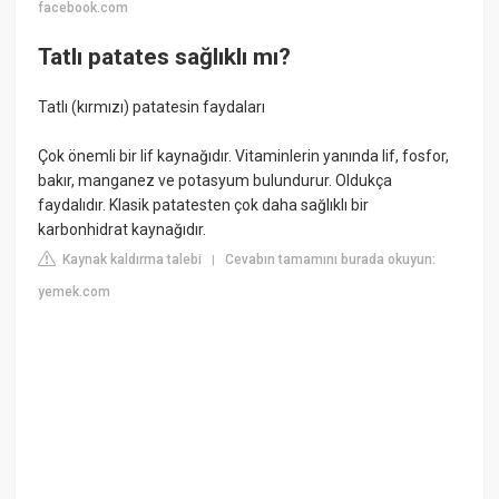
facebook.com
Tatlı patates sağlıklı mı?
Tatlı (kırmızı) patatesin faydaları
Çok önemli bir lif kaynağıdır. Vitaminlerin yanında lif, fosfor,
bakır, manganez ve potasyum bulundurur. Oldukça
faydalıdır. Klasik patatesten çok daha sağlıklı bir
karbonhidrat kaynağıdır.
Kaynak kaldırma talebi
Cevabın tamamını burada okuyun:
|
yemek.com