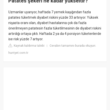
Patates şekeri ne kadar yükseltir?
Uzmanlar uyarıyor, haftada 7 yemek kaşığından fazla
patates tüketmek diyabet riskini yüzde 33 artırıyor. Yüksek
nişasta oranı olan, diyabet hastalarına çok da fazla
önerilmeyen patatesin fazla tüketilmesinin de diyabet riskini
artırdığı ortaya çıktı. Haftada 2 ya da 4 porsiyon tüketenlerde
ise risk yüzde 7 artıyor.
Kaynak kaldırma talebi
Cevabın tamamını burada okuyun:
|
hurriyet.com.tr