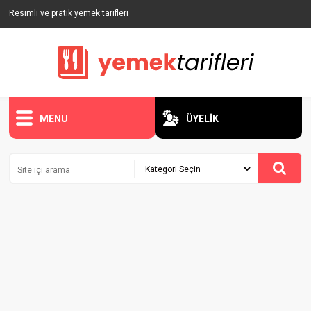
Resimli ve pratik yemek tarifleri
MENU
ÜYELİK