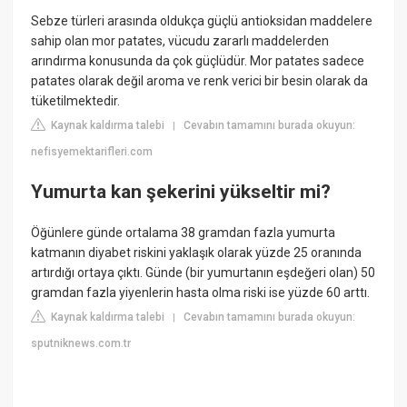
Sebze türleri arasında oldukça güçlü antioksidan maddelere
sahip olan mor patates, vücudu zararlı maddelerden
arındırma konusunda da çok güçlüdür. Mor patates sadece
patates olarak değil aroma ve renk verici bir besin olarak da
tüketilmektedir.
Kaynak kaldırma talebi
Cevabın tamamını burada okuyun:
|
nefisyemektarifleri.com
Yumurta kan şekerini yükseltir mi?
Öğünlere günde ortalama 38 gramdan fazla yumurta
katmanın diyabet riskini yaklaşık olarak yüzde 25 oranında
artırdığı ortaya çıktı. Günde (bir yumurtanın eşdeğeri olan) 50
gramdan fazla yiyenlerin hasta olma riski ise yüzde 60 arttı.
Kaynak kaldırma talebi
Cevabın tamamını burada okuyun:
|
sputniknews.com.tr