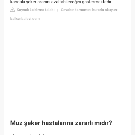
kandaki şeker oranını azaltabileceğini göstermektedir.
Kaynak kaldırma talebi
Cevabın tamamını burada okuyun:
|
balkanbalevi.com
Muz şeker hastalarına zararlı mıdır?