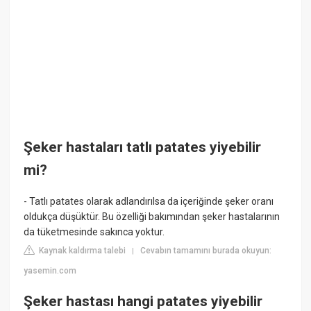
Şeker hastaları tatlı patates yiyebilir
mi?
- Tatlı patates olarak adlandırılsa da içeriğinde şeker oranı
oldukça düşüktür. Bu özelliği bakımından şeker hastalarının
da tüketmesinde sakınca yoktur.
Kaynak kaldırma talebi
Cevabın tamamını burada okuyun:
|
yasemin.com
Şeker hastası hangi patates yiyebilir