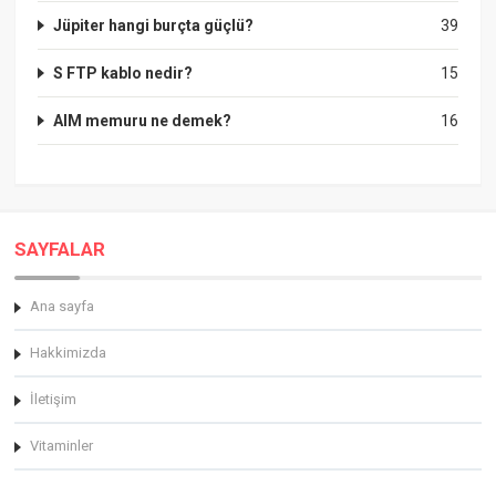
Jüpiter hangi burçta güçlü?
39
S FTP kablo nedir?
15
AIM memuru ne demek?
16
SAYFALAR
Ana sayfa
Hakkimizda
İletişim
Vitaminler