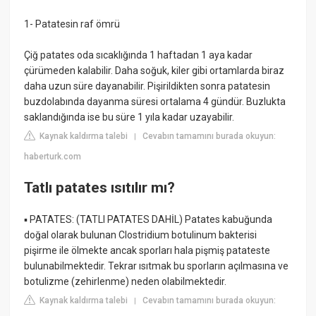
1- Patatesin raf ömrü
Çiğ patates oda sıcaklığında 1 haftadan 1 aya kadar
çürümeden kalabilir. Daha soğuk, kiler gibi ortamlarda biraz
daha uzun süre dayanabilir. Pişirildikten sonra patatesin
buzdolabında dayanma süresi ortalama 4 gündür. Buzlukta
saklandığında ise bu süre 1 yıla kadar uzayabilir.
Kaynak kaldırma talebi
Cevabın tamamını burada okuyun:
|
haberturk.com
Tatlı patates ısıtılır mı?
▪️ PATATES: (TATLI PATATES DAHİL) Patates kabuğunda
doğal olarak bulunan Clostridium botulinum bakterisi
pişirme ile ölmekte ancak sporları hala pişmiş patateste
bulunabilmektedir. Tekrar ısıtmak bu sporların açılmasına ve
botulizme (zehirlenme) neden olabilmektedir.
Kaynak kaldırma talebi
Cevabın tamamını burada okuyun:
|