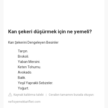
Kan şekeri düşürmek için ne yemeli?
Kan Şekerini Dengeleyen Besinler
Tarçın.
Brokoli.
Yaban Mersini.
Keten Tohumu.
Avokado.
Balık.
Yeşil Yapraklı Sebzeler.
Yoğurt.
Kaynak kaldırma talebi
Cevabın tamamını burada okuyun:
|
nefisyemektarifleri.com