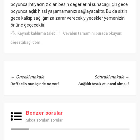
boyunca ihtiyacınız olan besin değerlerini sunacağı için gece
boyunca açlık hissi yaşamamanızı sağlayacaktır. Bu da sizin
gece kalkıp sağlığınıza zarar verecek yiyecekler yemenizin
önüne geçecektir.
Kaynak kaldırma talebi
Cevabın tamamını burada okuyun:
|
cereztabagi.com
←
Önceki makale
Sonraki makale
→
Raffaello nun içinde ne var?
Sağlıklı tavuk eti nasıl olmalı?
Benzer sorular
Sıkça sorulan sorular