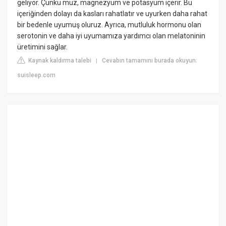
geliyor. Çünkü muz, magnezyum ve potasyum içerir. Bu
içeriğinden dolayı da kasları rahatlatır ve uyurken daha rahat
bir bedenle uyumuş oluruz. Ayrıca, mutluluk hormonu olan
serotonin ve daha iyi uyumamıza yardımcı olan melatoninin
üretimini sağlar.
Kaynak kaldırma talebi
Cevabın tamamını burada okuyun:
|
suisleep.com