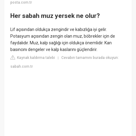
posta.com.tr
Her sabah muz yersek ne olur?
Lif açısından oldukça zengindir ve kabızlığa iyi gelir.
Potasyum açısından zengin olan muz, böbrekler için de
faydalıdır. Muz, kalp sağlığı için oldukça önemlidir. Kan
basıncını dengeler ve kalp kaslarını güçlendirir.
Kaynak kaldırma talebi
Cevabın tamamını burada okuyun:
|
sabah.com.tr