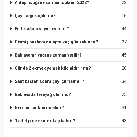
Antep fıstığı ne zaman toplanır 2022?
22
Çayı soğuk içilir mi?
16
Fıstık ağacı suyu sever mi?
44
Pişmiş baklava dolapta kaç gün saklanır?
27
Baklavanın yağı ne zaman verilir?
45
Günde 2 ekmek yemek kilo aldırır mı?
20
Saat kaçtan sonra çay içilmemeli?
34
Baklavada tereyağ olur mu?
25
Nerenin sütlacı meşhur?
31
1 adet pide ekmek kaç kalori?
43