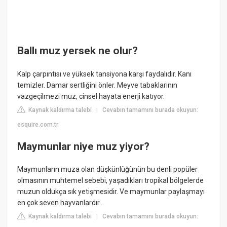
Ballı muz yersek ne olur?
Kalp çarpıntısı ve yüksek tansiyona karşı faydalıdır. Kanı
temizler. Damar sertliğini önler. Meyve tabaklarının
vazgeçilmezi muz, cinsel hayata enerji katıyor.
Kaynak kaldırma talebi
Cevabın tamamını burada okuyun:
|
esquire.com.tr
Maymunlar niye muz yiyor?
Maymunların muza olan düşkünlüğünün bu denli popüler
olmasının muhtemel sebebi, yaşadıkları tropikal bölgelerde
muzun oldukça sık yetişmesidir. Ve maymunlar paylaşmayı
en çok seven hayvanlardır...
Kaynak kaldırma talebi
Cevabın tamamını burada okuyun:
|