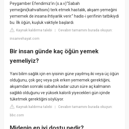
Peygamber Efendimiz'in (s.a.v)“Sabah
yemeğini(kahvaltısını) terk etmek hastalık, akşam yemeğini
yememek de insana ihtiyarlık verir.” hadis-i şerifinin tatbikiydi
bu. İlk öğün, kuşluk vaktiyle başlardı.
Kaynak kaldırma talebi
Cevabın tamamını burada okuyun:
|
insanvehayat.com
Bir insan günde kaç öğün yemek
yemeliyiz?
Yani bilim sağlık için en iyisinin güne yayılmış iki veya üç öğün
olduğunu, çok geç veya çok erken yememek gerektiğini,
akşamdan sonraki sabaha kadar uzun süre aç kalmanın
sağlıklı olduğunu ve yüksek kalorili yiyecekleri gün içinde
tüketmek gerektiğini söylüyor.
Kaynak kaldırma talebi
Cevabın tamamını burada okuyun:
|
bbc.com
Midenin en iyi dostu nedir?