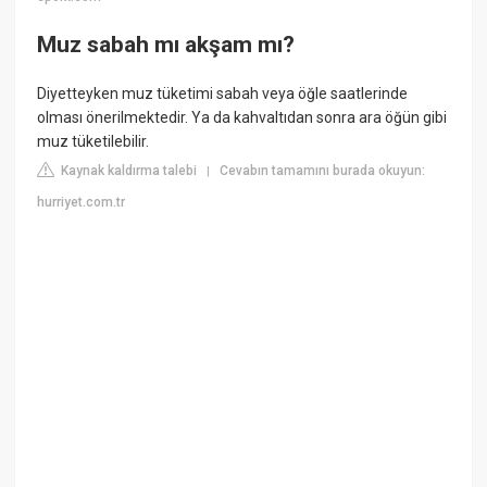
Muz sabah mı akşam mı?
Diyetteyken muz tüketimi sabah veya öğle saatlerinde
olması önerilmektedir. Ya da kahvaltıdan sonra ara öğün gibi
muz tüketilebilir.
Kaynak kaldırma talebi
Cevabın tamamını burada okuyun:
|
hurriyet.com.tr