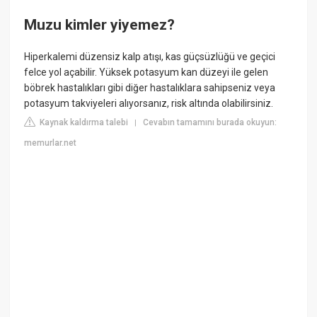
Muzu kimler yiyemez?
Hiperkalemi düzensiz kalp atışı, kas güçsüzlüğü ve geçici
felce yol açabilir. Yüksek potasyum kan düzeyi ile gelen
böbrek hastalıkları gibi diğer hastalıklara sahipseniz veya
potasyum takviyeleri alıyorsanız, risk altında olabilirsiniz.
Kaynak kaldırma talebi
Cevabın tamamını burada okuyun:
|
memurlar.net