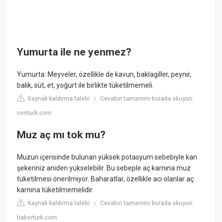
Yumurta ile ne yenmez?
Yumurta: Meyveler, özellikle de kavun, baklagiller, peynir,
balık, süt, et, yoğurt ile birlikte tüketilmemeli.
Kaynak kaldırma talebi
Cevabın tamamını burada okuyun:
|
cnnturk.com
Muz aç mı tok mu?
Muzun içerisinde bulunan yüksek potasyum sebebiyle kan
şekeriniz aniden yükselebilir. Bu sebeple aç karnına muz
tüketilmesi önerilmiyor. Baharatlar, özellikle acı olanlar aç
karnına tüketilmemelidir.
Kaynak kaldırma talebi
Cevabın tamamını burada okuyun:
|
haberturk.com