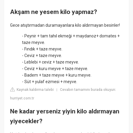
Akşam ne yesem kilo yapmaz?
Gece atıştırmadan duramayanlara kilo aldırmayan besinler!
- Peynir + tam tahıl ekmeği + maydanoz+ domates +
taze meyve.
- Fındık + taze meyve.
- Ceviz + taze meyve.
- Leblebi + ceviz + taze meyve.
- Ceviz + kuru meyve + taze meyve.
- Badem + taze meyve + kuru meyve.
- Süt + yulaf ezmesi + meyve.
Kaynak kaldırma talebi
Cevabın tamamını burada okuyun:
|
hurriyet.com.tr
Ne kadar yerseniz yiyin kilo aldırmayan
yiyecekler?