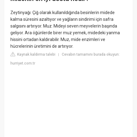
Zeytinyağı: Çiğ olarak kullanıldığında besinlerin midede
kalma süresini azaltıyor ve yağların sindirimi için safra
salgısını artırıyor. Muz: Mideyi seven meyvelerin başında
geliyor. Ara öğünlerde birer muz yemek, midedeki yanma
hissini ortadan kaldırabilir. Muz, mide enzimleri ve
hücrelerinin üretimini de artırıyor.
Kaynak kaldırma talebi
Cevabın tamamını burada okuyun:
|
hurriyet.com.tr