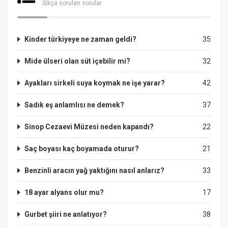
Sıkça sorulan sorular
Kinder türkiyeye ne zaman geldi?
35
Mide ülseri olan süt içebilir mi?
32
Ayakları sirkeli suya koymak ne işe yarar?
42
Sadık eş anlamlısı ne demek?
37
Sinop Cezaevi Müzesi neden kapandı?
22
Saç boyası kaç boyamada oturur?
21
Benzinli aracın yağ yaktığını nasıl anlarız?
33
18 ayar alyans olur mu?
17
Gurbet şiiri ne anlatıyor?
38