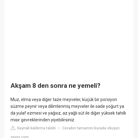
Akşam 8 den sonra ne yemeli?
Muz, elma veya diğer taze meyveler, küçük bir porsiyon
süzme peynir veya dilimlenmiş meyveler ile sade yoğurt ya
da yulaf ezmesi ve yağsız, az yağlı süt ile diğer yüksek tahıllı
mısır gevreklerinden yiyebilirsiniz.
Kaynak kaldırma talebi
Cevabın tamamını burada okuyun:
|
sporx.com