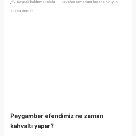
Kaynak kaldırma talebi
Cevabın tamamını burada okuyun:
|
sozcu.com.tr
Peygamber efendimiz ne zaman
kahvaltı yapar?