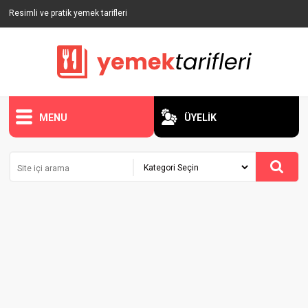
Resimli ve pratik yemek tarifleri
MENU
ÜYELİK