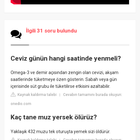
İlgili 31 soru bulundu
Ceviz günün hangi saatinde yenmeli?
Omega-3 ve demir açısından zengin olan cevizi, akşam
saatlerinde tüketmeye özen gösterin. Sabah veya gün
içerisinde süt grubu ile tüketilirse etkisini azaltabilir.
Kaynak kaldırma talebi
Cevabın tamamını burada okuyun:
|
onedio.com
Kaç tane muz yersek ölürüz?
Yaklaşık 432 muzu tek oturuşta yemek sizi öldürür.
Kaynak kaldırma talebi
Cevabın tamamını burada okuyun: