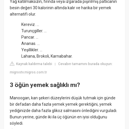
Yağ katılmaksızın, fırında veya ızgarada pişirilmiş patlıcanın
besin değeri 30 kalorinin altında kalır ve harika bir yemek
alternatifi olur.
Kereviz. ...
Turunçgiller. ...
Pancar. ...
Ananas. ...
Yeşillikler. ...
Lahana, Brokoli, Karnabahar.
Kaynak kaldırma talebi
Cevabın tamamını burada okuyun:
|
migrostv.migros.com.tr
3 öğün yemek sağlıklı mı?
Manoogan, kan şekeri düzeylerini düşük tutmak için günde
bir defadan daha fazla yemek yemek gerektiğini, yemek
yediğinizde daha fazla glikoz salmasını önlediğini vurguladı.
Bunun yerine, günde iki ila üç öğünün en iyisi olduğunu
söyledi.