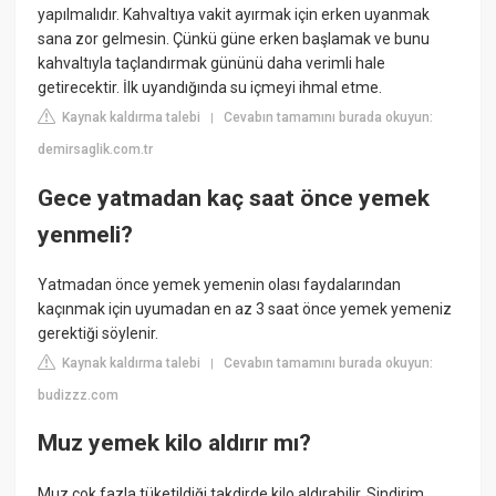
yapılmalıdır. Kahvaltıya vakit ayırmak için erken uyanmak
sana zor gelmesin. Çünkü güne erken başlamak ve bunu
kahvaltıyla taçlandırmak gününü daha verimli hale
getirecektir. İlk uyandığında su içmeyi ihmal etme.
Kaynak kaldırma talebi
Cevabın tamamını burada okuyun:
|
demirsaglik.com.tr
Gece yatmadan kaç saat önce yemek
yenmeli?
Yatmadan önce yemek yemenin olası faydalarından
kaçınmak için uyumadan en az 3 saat önce yemek yemeniz
gerektiği söylenir.
Kaynak kaldırma talebi
Cevabın tamamını burada okuyun:
|
budizzz.com
Muz yemek kilo aldırır mı?
Muz çok fazla tüketildiği takdirde kilo aldırabilir. Sindirim