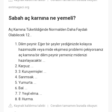
|
evrimagaci.org
Sabah aç karnına ne yemeli?
Aç Karnına Tüketildiğinde Normalden Daha Faydalı
Olabilecek 12...
Dilim peynir. Eğer bir şeyler yediğinizde kolayca
hazımsızlık veya mide ekşimesi problemi çekiyorsanız
aç karnına bir dilim peynir yemeniz midenizi
hazırlayacaktır. ...
Karpuz. ...
3. Kuruyemişler. ...
Sarımsak. ...
Yumurta. ...
Bal. ...
7. Yeşil elma. ...
8. Hurma.
Kaynak kaldırma talebi
Cevabın tamamını burada okuyun:
|