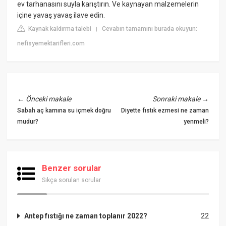
ev tarhanasını suyla karıştırın. Ve kaynayan malzemelerin
içine yavaş yavaş ilave edin.
Kaynak kaldırma talebi
Cevabın tamamını burada okuyun:
|
nefisyemektarifleri.com
←
Önceki makale
Sonraki makale
→
Sabah aç karnına su içmek doğru
Diyette fıstık ezmesi ne zaman
mudur?
yenmeli?
Benzer sorular
Sıkça sorulan sorular
Antep fıstığı ne zaman toplanır 2022?
22