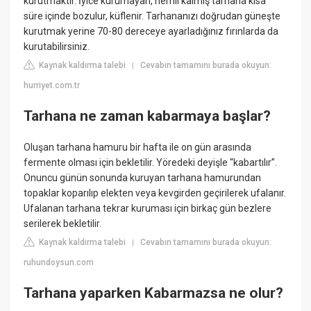
kurutmaktır. İyice kurumayan, nemli kalmış tarhana kısa
süre içinde bozulur, küflenir. Tarhananızı doğrudan güneşte
kurutmak yerine 70-80 dereceye ayarladığınız fırınlarda da
kurutabilirsiniz.
Kaynak kaldırma talebi
Cevabın tamamını burada okuyun:
|
hurriyet.com.tr
Tarhana ne zaman kabarmaya başlar?
Oluşan tarhana hamuru bir hafta ile on gün arasında
fermente olması için bekletilir. Yöredeki deyişle “kabartılır”.
Onuncu günün sonunda kuruyan tarhana hamurundan
topaklar koparılıp elekten veya kevgirden geçirilerek ufalanır.
Ufalanan tarhana tekrar kuruması için birkaç gün bezlere
serilerek bekletilir.
Kaynak kaldırma talebi
Cevabın tamamını burada okuyun:
|
ruhundoysun.com
Tarhana yaparken Kabarmazsa ne olur?