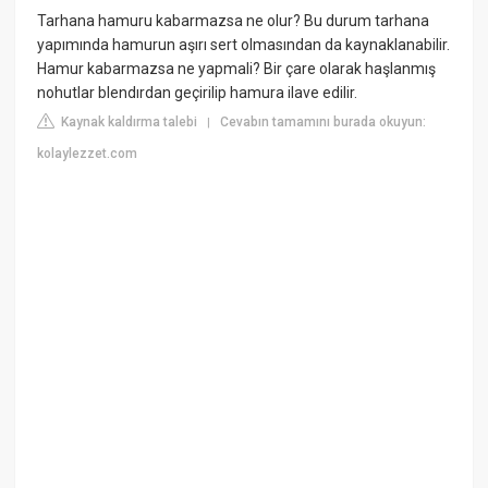
Tarhana hamuru kabarmazsa ne olur? Bu durum tarhana
yapımında hamurun aşırı sert olmasından da kaynaklanabilir.
Hamur kabarmazsa ne yapmali? Bir çare olarak haşlanmış
nohutlar blendırdan geçirilip hamura ilave edilir.
Kaynak kaldırma talebi
Cevabın tamamını burada okuyun:
|
kolaylezzet.com