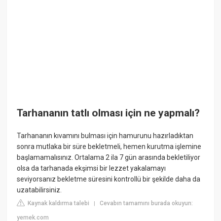
Tarhananın tatlı olması için ne yapmalı?
Tarhananın kıvamını bulması için hamurunu hazırladıktan
sonra mutlaka bir süre bekletmeli, hemen kurutma işlemine
başlamamalısınız. Ortalama 2 ila 7 gün arasında bekletiliyor
olsa da tarhanada ekşimsi bir lezzet yakalamayı
seviyorsanız bekletme süresini kontrollü bir şekilde daha da
uzatabilirsiniz.
Kaynak kaldırma talebi
Cevabın tamamını burada okuyun:
|
yemek.com