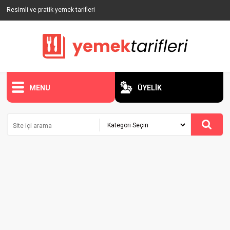
Resimli ve pratik yemek tarifleri
MENU
ÜYELİK