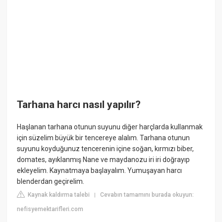
Tarhana harcı nasıl yapılır?
Haşlanan tarhana otunun suyunu diğer harçlarda kullanmak
için süzelim büyük bir tencereye alalım. Tarhana otunun
suyunu koyduğunuz tencerenin içine soğan, kırmızı biber,
domates, ayıklanmış Nane ve maydanozu iri iri doğrayıp
ekleyelim. Kaynatmaya başlayalım. Yumuşayan harcı
blenderdan geçirelim.
Kaynak kaldırma talebi
Cevabın tamamını burada okuyun:
|
nefisyemektarifleri.com