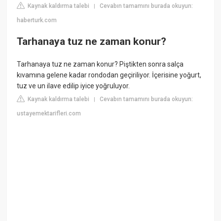
Kaynak kaldırma talebi
Cevabın tamamını burada okuyun:
|
haberturk.com
Tarhanaya tuz ne zaman konur?
Tarhanaya tuz ne zaman konur? Piştikten sonra salça
kıvamına gelene kadar rondodan geçiriliyor. İçerisine yoğurt,
tuz ve un ilave edilip iyice yoğruluyor.
Kaynak kaldırma talebi
Cevabın tamamını burada okuyun:
|
ustayemektarifleri.com