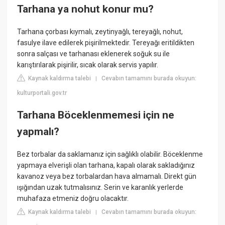
Tarhana ya nohut konur mu?
Tarhana çorbası kıymalı, zeytinyağlı, tereyağlı, nohut,
fasulye ilave edilerek pişirilmektedir. Tereyağı eritildikten
sonra salçası ve tarhanası eklenerek soğuk su ile
karıştırılarak pişirilir, sıcak olarak servis yapılır.
Kaynak kaldırma talebi
Cevabın tamamını burada okuyun:
|
kulturportali.gov.tr
Tarhana Böceklenmemesi için ne
yapmalı?
Bez torbalar da saklamanız için sağlıklı olabilir. Böceklenme
yapmaya elverişli olan tarhana, kapalı olarak sakladığınız
kavanoz veya bez torbalardan hava almamalı. Direkt gün
ışığından uzak tutmalısınız. Serin ve karanlık yerlerde
muhafaza etmeniz doğru olacaktır.
Kaynak kaldırma talebi
Cevabın tamamını burada okuyun:
|