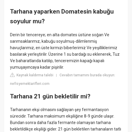
Tarhana yaparken Domatesin kabuğu
soyulur mu?
Derin bir tencereye; en alta domates üstüne soğan Ve
sarımsaklarımız, kabuğu soyulmuş-dilimlenmiş
havuçlarımız, en üste kırmızı biberlerimiz Ve yeşilliklerimiz
basılarak yerleştirilir. Üzerine 1 su bardağı su eklenerek, Tuz
Ve baharatlarıda katılıp, tenceremizin kapağı kapalı
yumuşayıncaya kadar pişirilir.
Kaynak kaldırma talebi
Cevabın tamamını burada okuyun:
|
nefisyemektarifleri.com
Tarhana 21 gün bekletilir mi?
Tarhananın ekşi olmasını sağlayan şey fermantasyon
sürecidir. Tarhana maksimum ekşiliğine 8-9 günde ulaşır.
Bundan sonra daha fazla fermante olamayan tarhana
bekletildikçe ekşiliği gider. 21 gün bekletilen tarhanaların tatlı