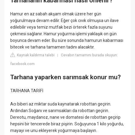
Tarhananın kabarması nasıl önlenir?
Hamur en az sabah akşam olmak üzere her gün
yoğurulmaya devam edilir. Eğer çok cıvık olmuşsa un ilave
edilebilir veya temiz mutfak bezi örterek fazla suyunu
çekmesi sağlanır. Hamur yoğurma işlemi yaklaşık on gün
boyunca devam eder. Bu süre sonunda hamurun kabarması
bitecek ve tarhana tamamen tadını alacaktır.
Kaynak kaldırma talebi
Cevabın tamamını burada okuyun:
|
facebook.com
Tarhana yaparken sarımsak konur mu?
TARHANA TARİFİ
Acı biberi az miktar suda kaynatarak robottan geçirin.
Ardından Soğanı ve sarımsakları da robottan geçirin.
Dereotu, maydanoz, nane ve domatesi de robottan geçirip
hepsini bir tencerede biraz pişirin. Soğuyunca 1 kilo yoğurdu,
mayayı ve unu ekleyerek yoğurmaya başlayın.