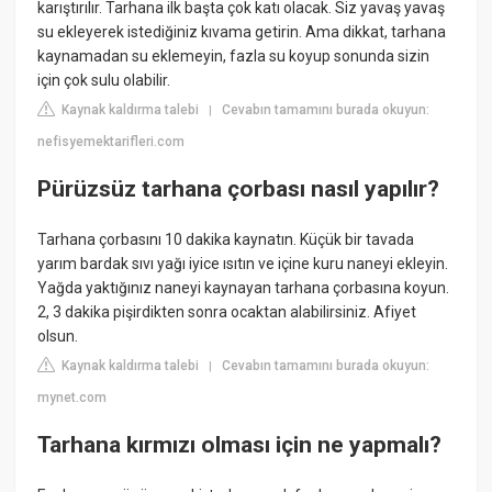
karıştırılır. Tarhana ilk başta çok katı olacak. Siz yavaş yavaş
su ekleyerek istediğiniz kıvama getirin. Ama dikkat, tarhana
kaynamadan su eklemeyin, fazla su koyup sonunda sizin
için çok sulu olabilir.
Kaynak kaldırma talebi
Cevabın tamamını burada okuyun:
|
nefisyemektarifleri.com
Pürüzsüz tarhana çorbası nasıl yapılır?
Tarhana çorbasını 10 dakika kaynatın. Küçük bir tavada
yarım bardak sıvı yağı iyice ısıtın ve içine kuru naneyi ekleyin.
Yağda yaktığınız naneyi kaynayan tarhana çorbasına koyun.
2, 3 dakika pişirdikten sonra ocaktan alabilirsiniz. Afiyet
olsun.
Kaynak kaldırma talebi
Cevabın tamamını burada okuyun:
|
mynet.com
Tarhana kırmızı olması için ne yapmalı?