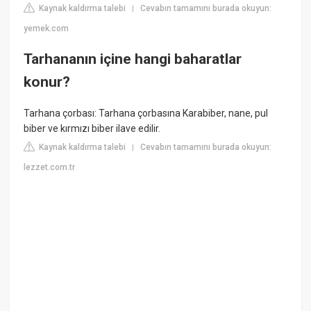
Kaynak kaldırma talebi
Cevabın tamamını burada okuyun:
|
yemek.com
Tarhananın içine hangi baharatlar
konur?
Tarhana çorbası: Tarhana çorbasına Karabiber, nane, pul
biber ve kırmızı biber ilave edilir.
Kaynak kaldırma talebi
Cevabın tamamını burada okuyun:
|
lezzet.com.tr