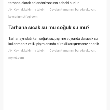
tarhana olarak adlandırılmasının sebebi budur.
Kaynak kaldırma talebi
Cevabın tamamını burada okuyun:
|
kevserinmutfagi.com
Tarhana sıcak su mu soğuk su mu?
Tarhanayı ıslatırken soğuk su, pişirme suyunda da sıcak su
kullanmanız ve ilk pişim anında sürekli karıştırmanız önerilir.
Kaynak kaldırma talebi
Cevabın tamamını burada okuyun:
|
mynet.com