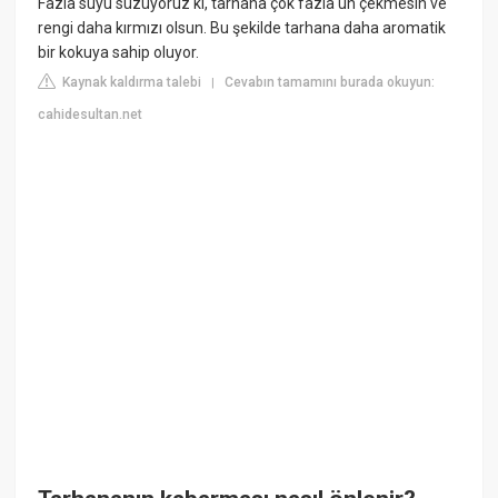
Fazla suyu süzüyoruz ki, tarhana çok fazla un çekmesin ve
rengi daha kırmızı olsun. Bu şekilde tarhana daha aromatik
bir kokuya sahip oluyor.
Kaynak kaldırma talebi
Cevabın tamamını burada okuyun:
|
cahidesultan.net