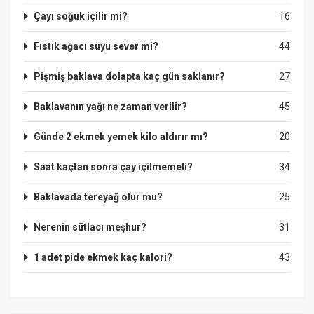
Çayı soğuk içilir mi?
16
Fıstık ağacı suyu sever mi?
44
Pişmiş baklava dolapta kaç gün saklanır?
27
Baklavanın yağı ne zaman verilir?
45
Günde 2 ekmek yemek kilo aldırır mı?
20
Saat kaçtan sonra çay içilmemeli?
34
Baklavada tereyağ olur mu?
25
Nerenin sütlacı meşhur?
31
1 adet pide ekmek kaç kalori?
43