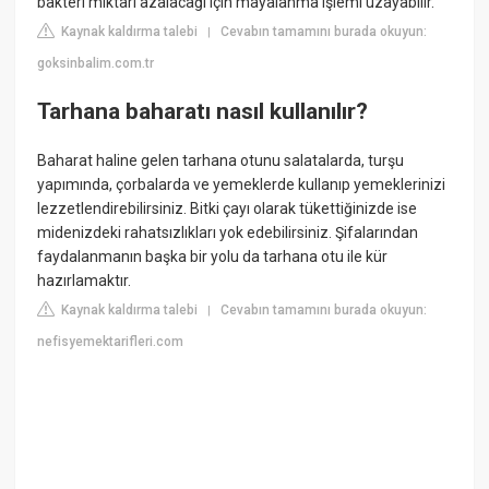
bakteri miktarı azalacağı için mayalanma işlemi uzayabilir.
Kaynak kaldırma talebi
Cevabın tamamını burada okuyun:
|
goksinbalim.com.tr
Tarhana baharatı nasıl kullanılır?
Baharat haline gelen tarhana otunu salatalarda, turşu
yapımında, çorbalarda ve yemeklerde kullanıp yemeklerinizi
lezzetlendirebilirsiniz. Bitki çayı olarak tükettiğinizde ise
midenizdeki rahatsızlıkları yok edebilirsiniz. Şifalarından
faydalanmanın başka bir yolu da tarhana otu ile kür
hazırlamaktır.
Kaynak kaldırma talebi
Cevabın tamamını burada okuyun:
|
nefisyemektarifleri.com