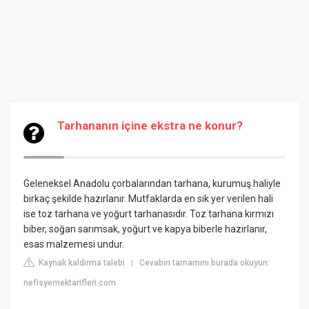
Tarhananın içine ekstra ne konur?
Geleneksel Anadolu çorbalarından tarhana, kurumuş haliyle
birkaç şekilde hazırlanır. Mutfaklarda en sık yer verilen hali
ise toz tarhana ve yoğurt tarhanasıdır. Toz tarhana kırmızı
biber, soğan sarımsak, yoğurt ve kapya biberle hazırlanır,
esas malzemesi undur.
Kaynak kaldırma talebi
Cevabın tamamını burada okuyun:
|
nefisyemektarifleri.com