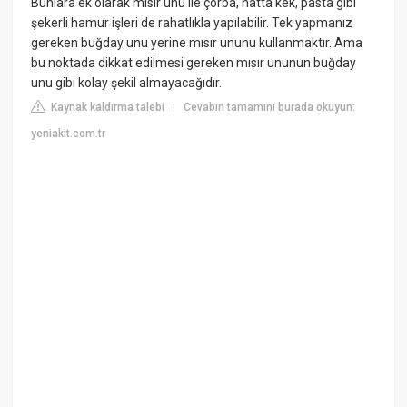
Bunlara ek olarak mısır unu ile çorba, hatta kek, pasta gibi
şekerli hamur işleri de rahatlıkla yapılabilir. Tek yapmanız
gereken buğday unu yerine mısır ununu kullanmaktır. Ama
bu noktada dikkat edilmesi gereken mısır ununun buğday
unu gibi kolay şekil almayacağıdır.
Kaynak kaldırma talebi
Cevabın tamamını burada okuyun:
|
yeniakit.com.tr