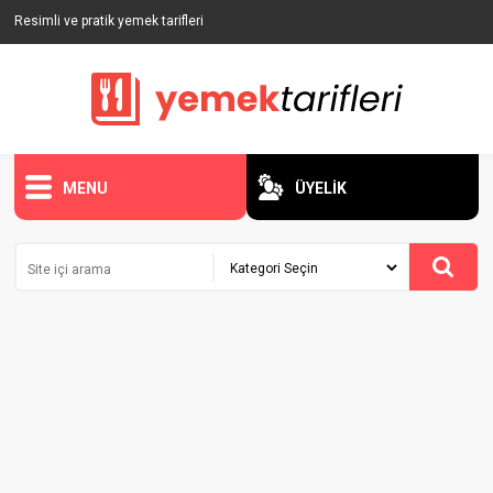
Resimli ve pratik yemek tarifleri
MENU
ÜYELİK