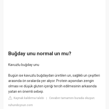
Buğday unu normal un mu?
Kavuzlu buğday unu
Bugün ise kavuzlu buğdaydan üretilen un, sağlıklı un çeşitleri
arasında ön sıralarda yer alıyor. Protein açısından zengin
olması ve düşük gluten içeriği tercih edilmesinin arkasında
yatan en önemli sebep.
Kaynak kaldırma talebi
Cevabın tamamını burada okuyun:
|
ruhundoysun.com