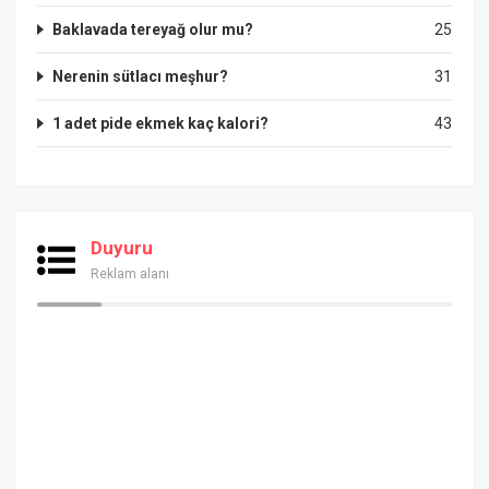
Baklavada tereyağ olur mu?
25
Nerenin sütlacı meşhur?
31
1 adet pide ekmek kaç kalori?
43
Duyuru
Reklam alanı