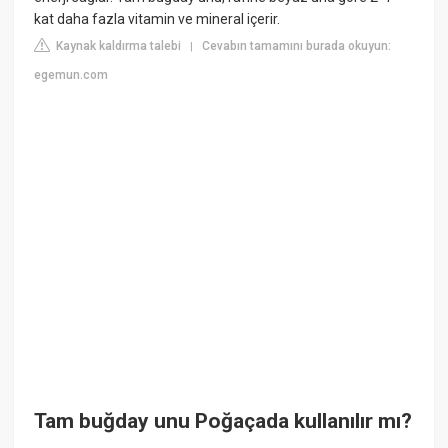
kat daha fazla vitamin ve mineral içerir.
Kaynak kaldırma talebi
Cevabın tamamını burada okuyun:
|
egemun.com
Tam buğday unu Poğaçada kullanılır mı?