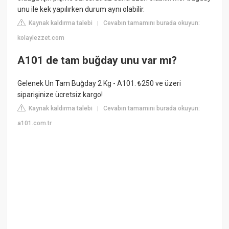
unu ile kek yapılırken durum aynı olabilir.
Kaynak kaldırma talebi
Cevabın tamamını burada okuyun:
|
kolaylezzet.com
A101 de tam buğday unu var mı?
Gelenek Un Tam Buğday 2 Kg - A101. ₺250 ve üzeri
siparişinize ücretsiz kargo!
Kaynak kaldırma talebi
Cevabın tamamını burada okuyun:
|
a101.com.tr