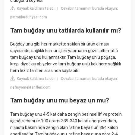
olduğunu söyledi.
Kaynak kaldırma talebi
Cevabın tamamını burada okuyun:
|
patronlardunyasi.com
Tam buğday unu tatlılarda kullanılır mı?
Buğday unu gibi her markette satılan bir ürün olması
sayesinde, sağlıklı hamur işleri yapmanın güzel alternatifi
tam buğday unu kullanmaktır. Tam buğday unlu poğaça,
krep, diyet kurabiyeler ve tam buğday unlu kek hem sağlıklı
hem leziz tarifleri arasında sayılabilir.
Kaynak kaldırma talebi
Cevabın tamamını burada okuyun:
|
nefisyemektarifleri.com
Tam buğday unu mu beyaz un mu?
Tam buğday unu 4-5 kat daha zengin besinsel lif ve protein
içeriği sebebi ile 100 gramı 339-340 kalori enerji verirken,
nişasta bakımında zengin olan rafine beyaz un 364 kalori
enerji sağlar. Tam buğday unu, rafine beyaz una göre 2-4