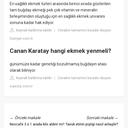
En sağlıklı ekmek türleri arasında birinci sırada gösterilen
tam buğday ekmeği pek çok vitamin ve mineralin
birleşiminden oluştuğu için en sağlıklı ekmek unvanını
sonuna kadar hak ediyor.
Kaynak kaldırma talebi
Cevabın tamamını burada okuyun:
|
hurriyet.com.tr
Canan Karatay hangi ekmek yenmeli?
günümüze kadar genetiği bozulmamış buğdayın atası
olarak biliniyor.
Kaynak kaldırma talebi
Cevabın tamamını burada okuyun:
|
siyezta.com.tr
←
Önceki makale
Sonraki makale
→
Nescafe 3 ü 1 arada kilo aldırır mı?
Tavuk etinin piştiği nasıl anlaşılır?