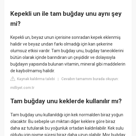
Kepekli un ile tam buğday unu aynı şey
mi?
Kepekli un, beyaz unun içerisine sonradan kepek eklenmiş
halidir ve beyaz undan farkı olmadığı için kan şekerine
olumsuz etkisi vardır. Tam buğday unu, buğday taneciklerini
bütün olarak içinde barındıran un çeşididir ve dolayısıyla
buğdayın yapısında bulunan vitamin, mineral gibi maddelerin
de kaybolmamış halidir.
Kaynak kaldırma talebi
Cevabın tamamını burada okuyun:
|
milliyet.com.tr
Tam buğday unu keklerde kullanılır mı?
Tam buğday unu kullanıldığı için kek normalden biraz yoğun
olacaktır. Bu sebeple un miktarı diğer keklere göre biraz
daha az tutularak bu yoğunluk ortadan kaldırılabilir. Kek sulu
olduğu için pişme süresi biraz daha uzun olabilir. Mor buğday