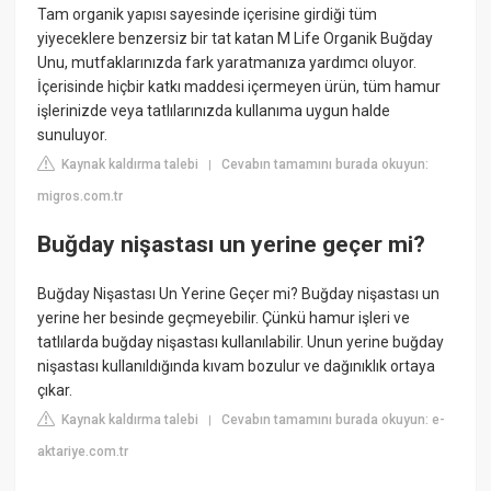
Tam organik yapısı sayesinde içerisine girdiği tüm
yiyeceklere benzersiz bir tat katan M Life Organik Buğday
Unu, mutfaklarınızda fark yaratmanıza yardımcı oluyor.
İçerisinde hiçbir katkı maddesi içermeyen ürün, tüm hamur
işlerinizde veya tatlılarınızda kullanıma uygun halde
sunuluyor.
Kaynak kaldırma talebi
Cevabın tamamını burada okuyun:
|
migros.com.tr
Buğday nişastası un yerine geçer mi?
Buğday Nişastası Un Yerine Geçer mi? Buğday nişastası un
yerine her besinde geçmeyebilir. Çünkü hamur işleri ve
tatlılarda buğday nişastası kullanılabilir. Unun yerine buğday
nişastası kullanıldığında kıvam bozulur ve dağınıklık ortaya
çıkar.
Kaynak kaldırma talebi
Cevabın tamamını burada okuyun: e-
|
aktariye.com.tr