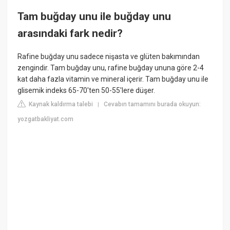
Tam buğday unu ile buğday unu
arasındaki fark nedir?
Rafine buğday unu sadece nişasta ve glüten bakımından
zengindir. Tam buğday unu, rafine buğday ununa göre 2-4
kat daha fazla vitamin ve mineral içerir. Tam buğday unu ile
glisemik indeks 65-70'ten 50-55'lere düşer.
Kaynak kaldırma talebi
Cevabın tamamını burada okuyun:
|
yozgatbakliyat.com