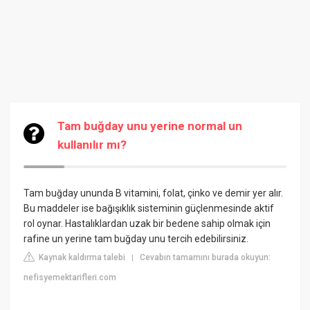
Tam buğday unu yerine normal un
kullanılır mı?
Tam buğday ununda B vitamini, folat, çinko ve demir yer alır.
Bu maddeler ise bağışıklık sisteminin güçlenmesinde aktif
rol oynar. Hastalıklardan uzak bir bedene sahip olmak için
rafine un yerine tam buğday unu tercih edebilirsiniz.
Kaynak kaldırma talebi
Cevabın tamamını burada okuyun:
|
nefisyemektarifleri.com