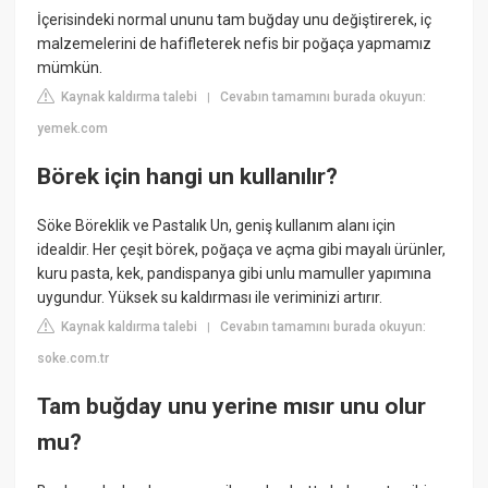
İçerisindeki normal ununu tam buğday unu değiştirerek, iç
malzemelerini de hafifleterek nefis bir poğaça yapmamız
mümkün.
Kaynak kaldırma talebi
Cevabın tamamını burada okuyun:
|
yemek.com
Börek için hangi un kullanılır?
Söke Böreklik ve Pastalık Un, geniş kullanım alanı için
idealdir. Her çeşit börek, poğaça ve açma gibi mayalı ürünler,
kuru pasta, kek, pandispanya gibi unlu mamuller yapımına
uygundur. Yüksek su kaldırması ile veriminizi artırır.
Kaynak kaldırma talebi
Cevabın tamamını burada okuyun:
|
soke.com.tr
Tam buğday unu yerine mısır unu olur
mu?