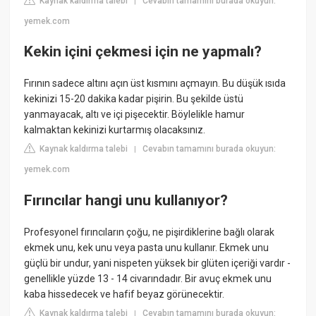
Kaynak kaldırma talebi
Cevabın tamamını burada okuyun:
|
yemek.com
Kekin içini çekmesi için ne yapmalı?
Fırının sadece altını açın üst kısmını açmayın. Bu düşük ısıda
kekinizi 15-20 dakika kadar pişirin. Bu şekilde üstü
yanmayacak, altı ve içi pişecektir. Böylelikle hamur
kalmaktan kekinizi kurtarmış olacaksınız.
Kaynak kaldırma talebi
Cevabın tamamını burada okuyun:
|
yemek.com
Fırıncılar hangi unu kullanıyor?
Profesyonel fırıncıların çoğu, ne pişirdiklerine bağlı olarak
ekmek unu, kek unu veya pasta unu kullanır. Ekmek unu
güçlü bir undur, yani nispeten yüksek bir glüten içeriği vardır -
genellikle yüzde 13 - 14 civarındadır. Bir avuç ekmek unu
kaba hissedecek ve hafif beyaz görünecektir.
Kaynak kaldırma talebi
Cevabın tamamını burada okuyun:
|