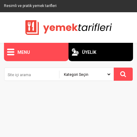
Resimli ve pratik yemek tarifleri
MENU
ÜYELİK