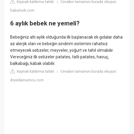
Kaynak kaldırma talebi
Cevabın tamamını burada okuyun:
|
haberturk.com
6 aylık bebek ne yemeli?
Bebeğiniz altı aylık olduğunda ilk başlanacak ek gıdalar daha
az alerjik olan ve bebeğin sindirim sistemini rahatsız
etmeyecek sebzeler, meyveler, yoğurt ve tahıl olmalıdır.
Vereceğiniz ilk sebzeler patates, tatlı patates, havuç,
balkabağı, kabak olabilir.
Kaynak kaldırma talebi
Cevabın tamamını burada okuyun:
|
dryeldamumcu.com