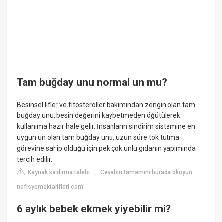
Tam buğday unu normal un mu?
Besinsel lifler ve fitosteroller bakımından zengin olan tam
buğday unu, besin değerini kaybetmeden öğütülerek
kullanıma hazır hale gelir. İnsanların sindirim sistemine en
uygun un olan tam buğday unu, uzun süre tok tutma
görevine sahip olduğu için pek çok unlu gıdanın yapımında
tercih edilir.
Kaynak kaldırma talebi
Cevabın tamamını burada okuyun:
|
nefisyemektarifleri.com
6 aylık bebek ekmek yiyebilir mi?