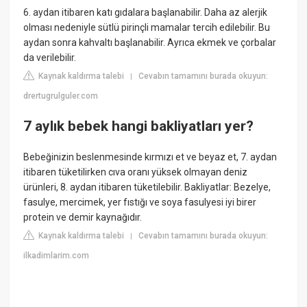
6. aydan itibaren katı gıdalara başlanabilir. Daha az alerjik
olması nedeniyle sütlü pirinçli mamalar tercih edilebilir. Bu
aydan sonra kahvaltı başlanabilir. Ayrıca ekmek ve çorbalar
da verilebilir.
Kaynak kaldırma talebi
Cevabın tamamını burada okuyun:
|
drertugrulguler.com
7 aylık bebek hangi bakliyatları yer?
Bebeğinizin beslenmesinde kırmızı et ve beyaz et, 7. aydan
itibaren tüketilirken cıva oranı yüksek olmayan deniz
ürünleri, 8. aydan itibaren tüketilebilir. Bakliyatlar: Bezelye,
fasulye, mercimek, yer fıstığı ve soya fasulyesi iyi birer
protein ve demir kaynağıdır.
Kaynak kaldırma talebi
Cevabın tamamını burada okuyun:
|
ilkadimlarim.com