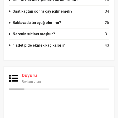
Saat kaçtan sonra çay içilmemeli?
34
Baklavada tereyağ olur mu?
25
Nerenin sütlacı meşhur?
31
1 adet pide ekmek kaç kalori?
43
Duyuru
Reklam alanı