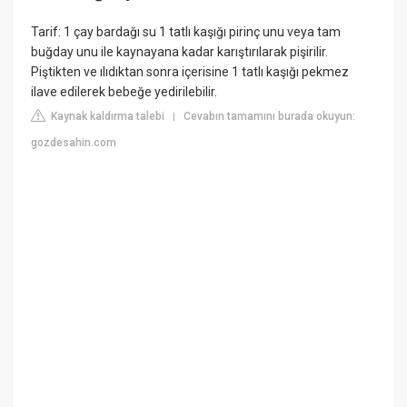
Tarif: 1 çay bardağı su 1 tatlı kaşığı pirinç unu veya tam
buğday unu ile kaynayana kadar karıştırılarak pişirilir.
Piştikten ve ılıdıktan sonra içerisine 1 tatlı kaşığı pekmez
ilave edilerek bebeğe yedirilebilir.
Kaynak kaldırma talebi
Cevabın tamamını burada okuyun:
|
gozdesahin.com