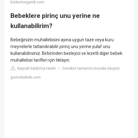
biokentorganik.com
Bebeklere pirinç unu yerine ne
kullanabilirim?
Bebeğinizin muhallebisini ayına uygun taze veya kuru
meyvelerle tatlandırabilir pirinç unu yerine yulaf unu
kullanabilirsiniz. Birbirinden besleyici ve lezetli diğer bebek
muhallebisi tarifleri için tıklayın.
Kaynak kaldırma talebi
Cevabın tamamını burada okuyun:
|
gurmebebek.com