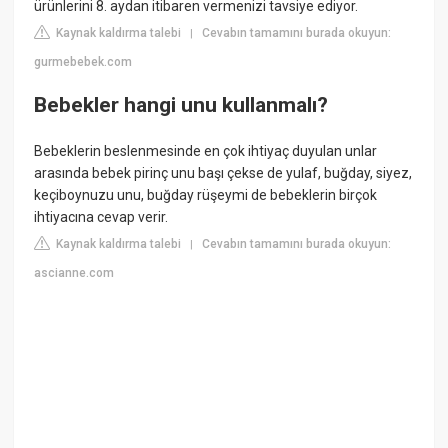
ürünlerini 8. aydan itibaren vermenizi tavsiye ediyor.
Kaynak kaldırma talebi
Cevabın tamamını burada okuyun:
|
gurmebebek.com
Bebekler hangi unu kullanmalı?
Bebeklerin beslenmesinde en çok ihtiyaç duyulan unlar
arasında bebek pirinç unu başı çekse de yulaf, buğday, siyez,
keçiboynuzu unu, buğday rüşeymi de bebeklerin birçok
ihtiyacına cevap verir.
Kaynak kaldırma talebi
Cevabın tamamını burada okuyun:
|
ascianne.com