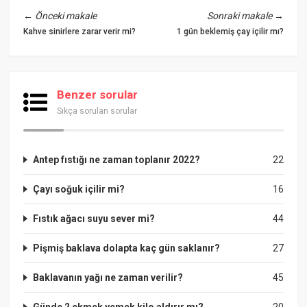
←
Önceki makale
Sonraki makale
→
Kahve sinirlere zarar verir mi?
1 gün beklemiş çay içilir mı?
Benzer sorular
Sıkça sorulan sorular
Antep fıstığı ne zaman toplanır 2022?
22
Çayı soğuk içilir mi?
16
Fıstık ağacı suyu sever mi?
44
Pişmiş baklava dolapta kaç gün saklanır?
27
Baklavanın yağı ne zaman verilir?
45
Günde 2 ekmek yemek kilo aldırır mı?
20