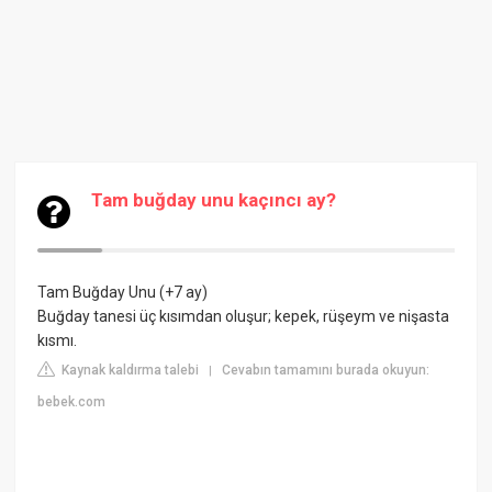
Tam buğday unu kaçıncı ay?
Tam Buğday Unu (+7 ay)
Buğday tanesi üç kısımdan oluşur; kepek, rüşeym ve nişasta
kısmı.
Kaynak kaldırma talebi
Cevabın tamamını burada okuyun:
|
bebek.com