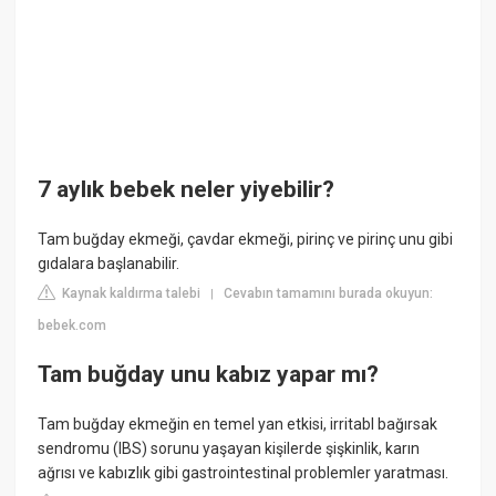
7 aylık bebek neler yiyebilir?
Tam buğday ekmeği, çavdar ekmeği, pirinç ve pirinç unu gibi
gıdalara başlanabilir.
Kaynak kaldırma talebi
Cevabın tamamını burada okuyun:
|
bebek.com
Tam buğday unu kabız yapar mı?
Tam buğday ekmeğin en temel yan etkisi, irritabl bağırsak
sendromu (IBS) sorunu yaşayan kişilerde şişkinlik, karın
ağrısı ve kabızlık gibi gastrointestinal problemler yaratması.