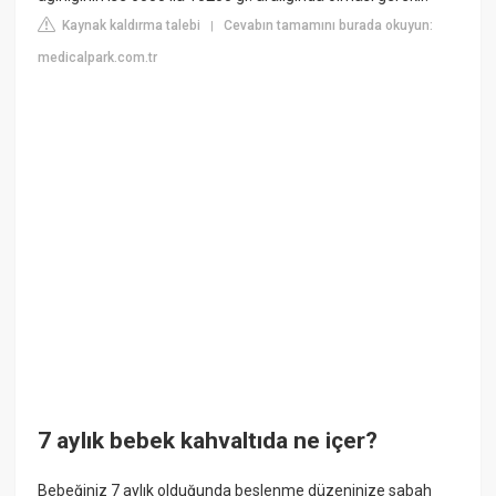
Kaynak kaldırma talebi
Cevabın tamamını burada okuyun:
|
medicalpark.com.tr
7 aylık bebek kahvaltıda ne içer?
Bebeğiniz 7 aylık olduğunda beslenme düzeninize sabah