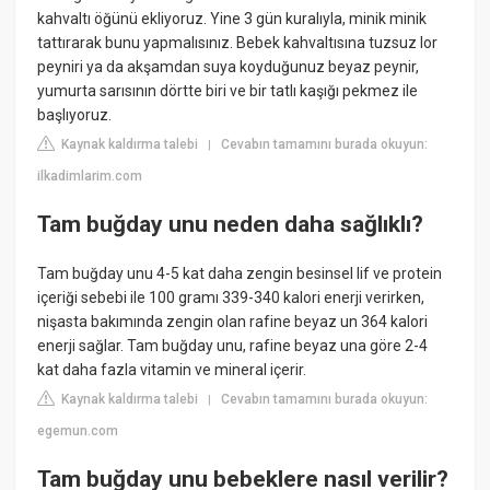
kahvaltı öğünü ekliyoruz. Yine 3 gün kuralıyla, minik minik
tattırarak bunu yapmalısınız. Bebek kahvaltısına tuzsuz lor
peyniri ya da akşamdan suya koyduğunuz beyaz peynir,
yumurta sarısının dörtte biri ve bir tatlı kaşığı pekmez ile
başlıyoruz.
Kaynak kaldırma talebi
Cevabın tamamını burada okuyun:
|
ilkadimlarim.com
Tam buğday unu neden daha sağlıklı?
Tam buğday unu 4-5 kat daha zengin besinsel lif ve protein
içeriği sebebi ile 100 gramı 339-340 kalori enerji verirken,
nişasta bakımında zengin olan rafine beyaz un 364 kalori
enerji sağlar. Tam buğday unu, rafine beyaz una göre 2-4
kat daha fazla vitamin ve mineral içerir.
Kaynak kaldırma talebi
Cevabın tamamını burada okuyun:
|
egemun.com
Tam buğday unu bebeklere nasıl verilir?