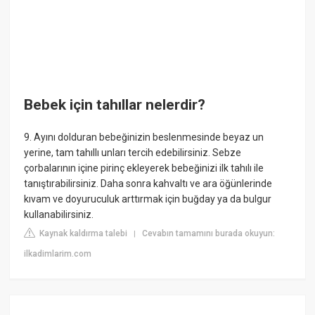
Bebek için tahıllar nelerdir?
9. Ayını dolduran bebeğinizin beslenmesinde beyaz un
yerine, tam tahıllı unları tercih edebilirsiniz. Sebze
çorbalarının içine pirinç ekleyerek bebeğinizi ilk tahılı ile
tanıştırabilirsiniz. Daha sonra kahvaltı ve ara öğünlerinde
kıvam ve doyuruculuk arttırmak için buğday ya da bulgur
kullanabilirsiniz.
Kaynak kaldırma talebi
Cevabın tamamını burada okuyun:
|
ilkadimlarim.com