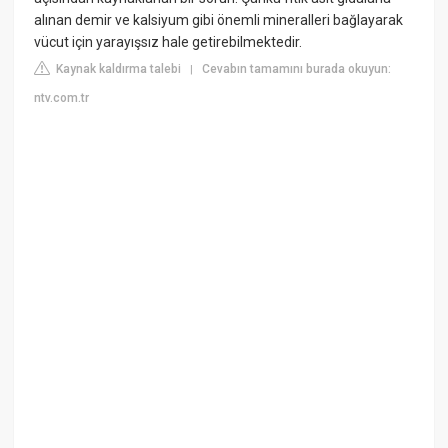
alınan demir ve kalsiyum gibi önemli mineralleri bağlayarak
vücut için yarayışsız hale getirebilmektedir.
Kaynak kaldırma talebi
Cevabın tamamını burada okuyun:
|
ntv.com.tr