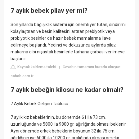
7 aylık bebek pilav yer mi?
Son yıllarda bağışıklık sistemi için önemli yer tutan, sindirimi
kolaylaştıran ve besin kalitesini artıran prebiyotik veya
probiyotik besinler de hazır bebek mamalarına ilave
edilmeye başlandı. Yedinci ve dokuzuncu aylarda pilav,
makarna gibi nişastalı besinlerle tarhana çorbası verilmeye
başlanır.
Kaynak kaldırma talebi
Cevabın tamamını burada okuyun:
|
sabah.com.tr
7 aylık bebeğin kilosu ne kadar olmalı?
7 Aylık Bebek Gelişim Tablosu
7 aylık kız bebeklerinin, bu dönemde 61 ila 73 cm.
uzunluğunda ve 5800 ila 9800 gr. ağırlığında olması beklenir.
Aynı dönemde erkek bebeklerin boyunun 32 ila 75 cm.
ağırlığının ise 6000 ila 10200 gr. aralığında olması gerekir.