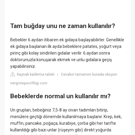
Tam buğday unu ne zaman kullanılır?
Bebekler 6.aydan itibaren ek gıdaya başlayabilirler. Genellikle
ek gıdaya başlanan ilk ayda bebeklere patates, yoğurt veya
pirinç gibi kolay sindirilen gıdalar verilir. 6.aydan sonra
doktorunuzla konuşarak ekmek ve unlu gıdalara geçiş
yapabilirsiniz.
Kaynak kaldırma talebi
Cevabın tamamını burada okuyun:
|
nergistepeciftligi.com
Bebeklerde normal un kullanılır mı?
Un grupları, bebeğiniz 7,5-8 ay civarı tadımları bitirip,
menülere geçtiği dönemde kullanılmaya başlanır. Krep, kek,
muffin, pancake, poğaça, kurabiye, çorba gibi her tarifte
kullanıldığı gibi bazı unlar (rüşeym gibi) direkt yoğurda