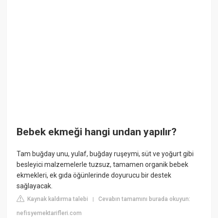
Bebek ekmeği hangi undan yapılır?
Tam buğday unu, yulaf, buğday ruşeymi, süt ve yoğurt gibi
besleyici malzemelerle tuzsuz, tamamen organik bebek
ekmekleri, ek gıda öğünlerinde doyurucu bir destek
sağlayacak.
Kaynak kaldırma talebi
Cevabın tamamını burada okuyun:
|
nefisyemektarifleri.com