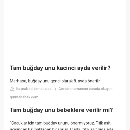
Tam buğday unu kacinci ayda verilir?
Merhaba, buğday unu genel olarak 8. ayda önerilir.
Kaynak kaldırma talebi
Cevabın tamamını burada okuyun:
|
gurmebebek.com
Tam buğday unu bebeklere verilir mi?
"Çocuklar için tam buğday ununu önermiyoruz. Fitik asit
açısından kaynaklanan bir sorun. Çünkü fitik asit gıdalarla