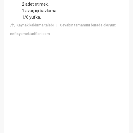
2 adet etimek.
1 avuç içi bazlama.
1/6 yufka.
Kaynak kaldırma talebi
Cevabın tamamını burada okuyun:
|
nefisyemektarifleri.com