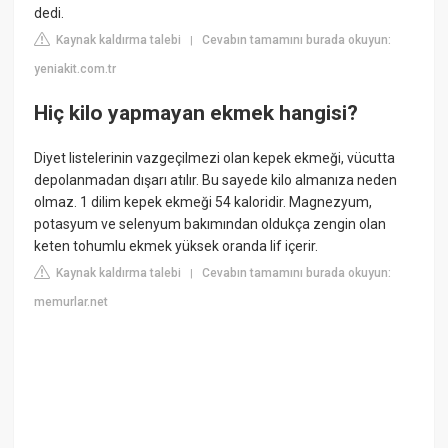
dedi.
Kaynak kaldırma talebi
Cevabın tamamını burada okuyun:
|
yeniakit.com.tr
Hiç kilo yapmayan ekmek hangisi?
Diyet listelerinin vazgeçilmezi olan kepek ekmeği, vücutta
depolanmadan dışarı atılır. Bu sayede kilo almanıza neden
olmaz. 1 dilim kepek ekmeği 54 kaloridir. Magnezyum,
potasyum ve selenyum bakımından oldukça zengin olan
keten tohumlu ekmek yüksek oranda lif içerir.
Kaynak kaldırma talebi
Cevabın tamamını burada okuyun:
|
memurlar.net