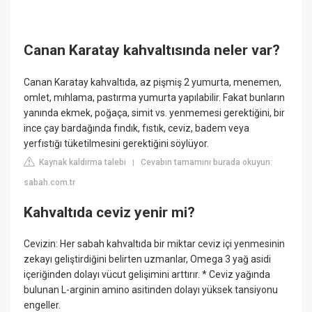
Canan Karatay kahvaltısında neler var?
Canan Karatay kahvaltıda, az pişmiş 2 yumurta, menemen,
omlet, mıhlama, pastırma yumurta yapılabilir. Fakat bunların
yanında ekmek, poğaça, simit vs. yenmemesi gerektiğini, bir
ince çay bardağında fındık, fıstık, ceviz, badem veya
yerfıstığı tüketilmesini gerektiğini söylüyor.
Kaynak kaldırma talebi
Cevabın tamamını burada okuyun:
|
sabah.com.tr
Kahvaltıda ceviz yenir mi?
Cevizin: Her sabah kahvaltıda bir miktar ceviz içi yenmesinin
zekayı geliştirdiğini belirten uzmanlar, Omega 3 yağ asidi
içeriğinden dolayı vücut gelişimini arttırır. * Ceviz yağında
bulunan L-arginin amino asitinden dolayı yüksek tansiyonu
engeller.