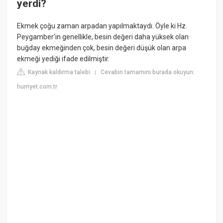
yerdi?
Ekmek çoğu zaman arpadan yapılmaktaydı. Öyle ki Hz.
Peygamber'in genellikle, besin değeri daha yüksek olan
buğday ekmeğinden çok, besin değeri düşük olan arpa
ekmeği yediği ifade edilmiştir.
Kaynak kaldırma talebi
Cevabın tamamını burada okuyun:
|
hurriyet.com.tr