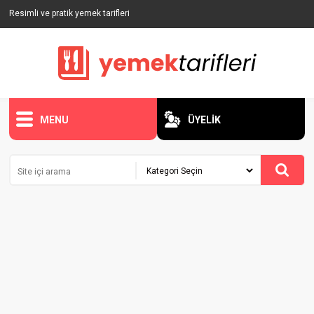
Resimli ve pratik yemek tarifleri
MENU
ÜYELİK