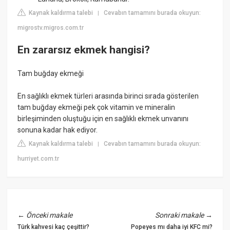
Kaynak kaldırma talebi
Cevabın tamamını burada okuyun:
|
migrostv.migros.com.tr
En zararsız ekmek hangisi?
Tam buğday ekmeği
En sağlıklı ekmek türleri arasında birinci sırada gösterilen
tam buğday ekmeği pek çok vitamin ve mineralin
birleşiminden oluştuğu için en sağlıklı ekmek unvanını
sonuna kadar hak ediyor.
Kaynak kaldırma talebi
Cevabın tamamını burada okuyun:
|
hurriyet.com.tr
←
Önceki makale
Sonraki makale
→
Türk kahvesi kaç çeşittir?
Popeyes mı daha iyi KFC mi?