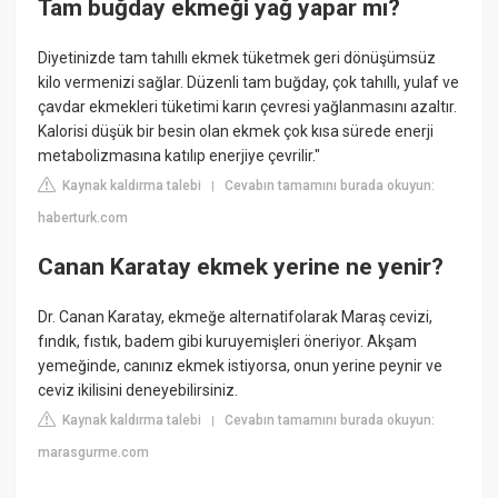
Tam buğday ekmeği yağ yapar mı?
Diyetinizde tam tahıllı ekmek tüketmek geri dönüşümsüz
kilo vermenizi sağlar. Düzenli tam buğday, çok tahıllı, yulaf ve
çavdar ekmekleri tüketimi karın çevresi yağlanmasını azaltır.
Kalorisi düşük bir besin olan ekmek çok kısa sürede enerji
metabolizmasına katılıp enerjiye çevrilir."
Kaynak kaldırma talebi
Cevabın tamamını burada okuyun:
|
haberturk.com
Canan Karatay ekmek yerine ne yenir?
Dr. Canan Karatay, ekmeğe alternatifolarak Maraş cevizi,
fındık, fıstık, badem gibi kuruyemişleri öneriyor. Akşam
yemeğinde, canınız ekmek istiyorsa, onun yerine peynir ve
ceviz ikilisini deneyebilirsiniz.
Kaynak kaldırma talebi
Cevabın tamamını burada okuyun:
|
marasgurme.com