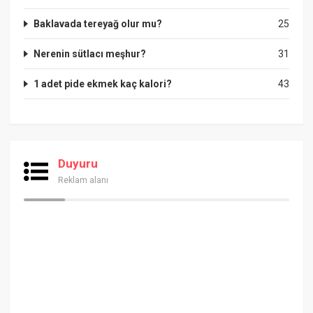
Baklavada tereyağ olur mu?
25
Nerenin sütlacı meşhur?
31
1 adet pide ekmek kaç kalori?
43
Duyuru
Reklam alanı