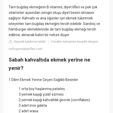
Tam buğday ekmeğinin B vitamini, diyet lifleri ve pek çok
vitaminler açısından zengin oluşu diyet besini olmasını
sağlıyor. Kahvaltı ve ana öğünler için ekmek tüketmek
isteyenler tam buğday ekmeğini tercih edebilir. Sandviç ve
hamburger ekmeklerinde de tam buğday ekmeği tercih
edilirse; alınacak kalori bir nebze düşer.
Kaynak kaldırma talebi
Cevabın tamamını burada okuyun:
|
nefisyemektarifleri.com
Sabah kahvaltıda ekmek yerine ne
yenir?
1 Dilim Ekmek Yerine Geçen Sağlıklı Besinler
1 orta boy haşlanmış patates.
3 yemek kaşığı yulaf ezmesi.
2 yemek kaşığı kahvaltılık gevrek (cornflakes)
3 adet ince galeta.
2 adet wasa.