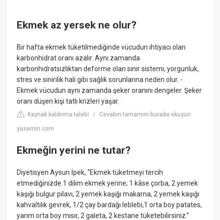
Ekmek az yersek ne olur?
Bir hafta ekmek tüketilmediğinde vücudun ihtiyacı olan
karbonhidrat oranı azalır. Aynı zamanda
karbonhidratsızlıktan deforme olan sinir sistemi; yorgunluk,
stres ve sinirilik hali gibi sağlık sorunlarına neden olur. -
Ekmek vücudun aynı zamanda şeker oranını dengeler. Şeker
oranı düşen kişi tatlı krizleri yaşar.
Kaynak kaldırma talebi
Cevabın tamamını burada okuyun:
|
yasemin.com
Ekmeğin yerini ne tutar?
Diyetisyen Aysun İpek, “Ekmek tüketmeyi tercih
etmediğinizde 1 dilim ekmek yerine; 1 kâse çorba, 2 yemek
kaşığı bulgur pilavı, 2 yemek kaşığı makarna, 2 yemek kaşığı
kahvaltılık gevrek, 1/2 çay bardağı leblebi,1 orta boy patates,
yarım orta boy mısır, 2 galeta, 2 kestane tüketebilirsiniz.”