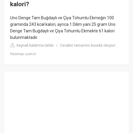
kalori?
Uno Denge Tam Buğdaylı ve Çiya Tohumlu Ekmeğin 100
gramında 243 kcal kalori, ayrıca 1 Dilim yani 25 gram Uno
Denge Tam Buğdaylı ve Çiya Tohumlu Ekmekte 61 kalori
bulunmaktadır.
Kaynak kaldırma talebi
Cevabın tamamını burada okuyun:
|
fotomac.com.tr