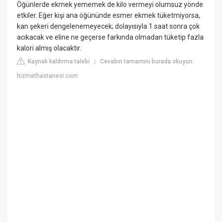
Öğünlerde ekmek yememek de kilo vermeyi olumsuz yönde
etkiler. Eğer kişi ana öğününde esmer ekmek tüketmiyorsa,
kan şekeri dengelenemeyecek; dolayısıyla 1 saat sonra çok
acıkacak ve eline ne geçerse farkında olmadan tüketip fazla
kalori almış olacaktır.
Kaynak kaldırma talebi
Cevabın tamamını burada okuyun:
|
hizmethastanesi.com