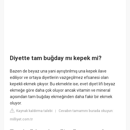
Diyette tam buğday mı kepek mi?
Bazen de beyaz una yani ayrıştırılmış una kepek ilave
ediliyor ve ortaya diyetlerin vazgeçilmez efsanesi olan
kepekli ekmek çıkıyor. Bu ekmekte ise; evet diyet lifi beyaz
ekmeğe göre daha çok oluyor ancak vitamin ve mineral
açısından tam buğday ekmeğinden daha fakir bir ekmek
oluyor.
Kaynak kaldırma talebi
Cevabın tamamını burada okuyun:
|
milliyet.com.tr