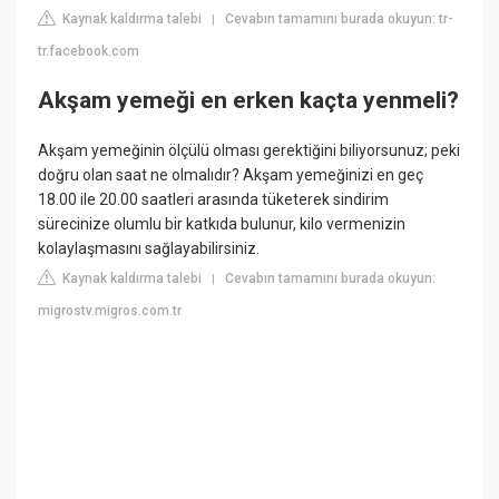
Kaynak kaldırma talebi
Cevabın tamamını burada okuyun: tr-
|
tr.facebook.com
Akşam yemeği en erken kaçta yenmeli?
Akşam yemeğinin ölçülü olması gerektiğini biliyorsunuz; peki
doğru olan saat ne olmalıdır? Akşam yemeğinizi en geç
18.00 ile 20.00 saatleri arasında tüketerek sindirim
sürecinize olumlu bir katkıda bulunur, kilo vermenizin
kolaylaşmasını sağlayabilirsiniz.
Kaynak kaldırma talebi
Cevabın tamamını burada okuyun:
|
migrostv.migros.com.tr