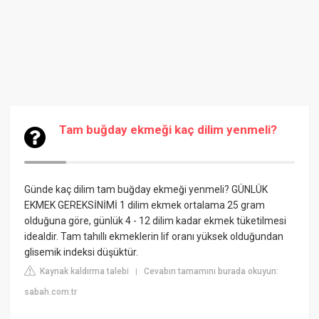
Tam buğday ekmeği kaç dilim yenmeli?
Günde kaç dilim tam buğday ekmeği yenmeli? GÜNLÜK
EKMEK GEREKSİNİMİ 1 dilim ekmek ortalama 25 gram
olduğuna göre, günlük 4 - 12 dilim kadar ekmek tüketilmesi
idealdir. Tam tahıllı ekmeklerin lif oranı yüksek olduğundan
glisemik indeksi düşüktür.
Kaynak kaldırma talebi
Cevabın tamamını burada okuyun:
|
sabah.com.tr