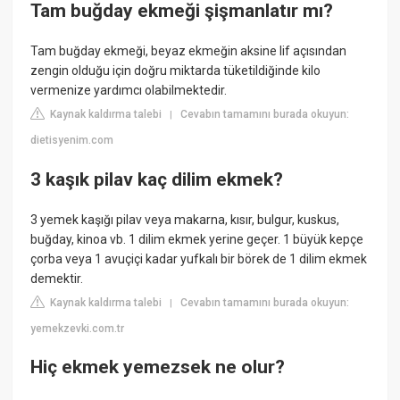
Tam buğday ekmeği şişmanlatır mı?
Tam buğday ekmeği, beyaz ekmeğin aksine lif açısından
zengin olduğu için doğru miktarda tüketildiğinde kilo
vermenize yardımcı olabilmektedir.
Kaynak kaldırma talebi
Cevabın tamamını burada okuyun:
|
dietisyenim.com
3 kaşık pilav kaç dilim ekmek?
3 yemek kaşığı pilav veya makarna, kısır, bulgur, kuskus,
buğday, kinoa vb. 1 dilim ekmek yerine geçer. 1 büyük kepçe
çorba veya 1 avuçiçi kadar yufkalı bir börek de 1 dilim ekmek
demektir.
Kaynak kaldırma talebi
Cevabın tamamını burada okuyun:
|
yemekzevki.com.tr
Hiç ekmek yemezsek ne olur?