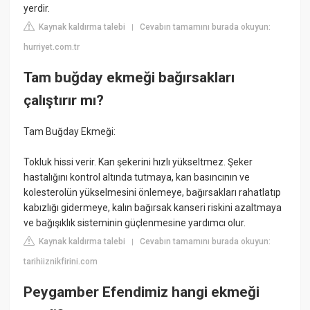
yerdir.
Kaynak kaldırma talebi
Cevabın tamamını burada okuyun:
|
hurriyet.com.tr
Tam buğday ekmeği bağırsakları
çalıştırır mı?
Tam Buğday Ekmeği:
Tokluk hissi verir. Kan şekerini hızlı yükseltmez. Şeker
hastalığını kontrol altında tutmaya, kan basıncının ve
kolesterolün yükselmesini önlemeye, bağırsakları rahatlatıp
kabızlığı gidermeye, kalın bağırsak kanseri riskini azaltmaya
ve bağışıklık sisteminin güçlenmesine yardımcı olur.
Kaynak kaldırma talebi
Cevabın tamamını burada okuyun:
|
tarihiiznikfirini.com
Peygamber Efendimiz hangi ekmeği