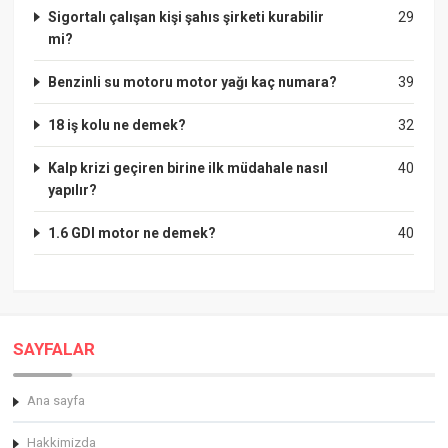
Sigortalı çalışan kişi şahıs şirketi kurabilir
29
mi?
Benzinli su motoru motor yağı kaç numara?
39
18 iş kolu ne demek?
32
Kalp krizi geçiren birine ilk müdahale nasıl
40
yapılır?
1.6 GDI motor ne demek?
40
SAYFALAR
Ana sayfa
Hakkimizda