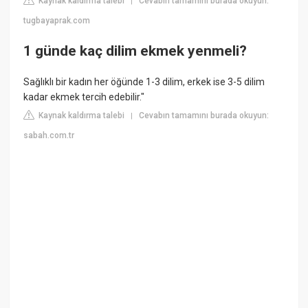
Kaynak kaldırma talebi
Cevabın tamamını burada okuyun:
|
tugbayaprak.com
1 günde kaç dilim ekmek yenmeli?
Sağlıklı bir kadın her öğünde 1-3 dilim, erkek ise 3-5 dilim
kadar ekmek tercih edebilir."
Kaynak kaldırma talebi
Cevabın tamamını burada okuyun:
|
sabah.com.tr