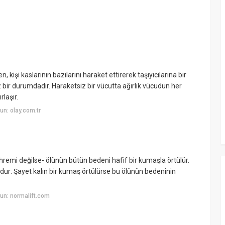
, kişi kaslarının bazılarını haraket ettirerek taşıyıcılarına bir
z bir durumdadır. Haraketsiz bir vücutta ağırlık vücudun her
rlaşır.
n: olay.com.tr
hremi değilse- ölünün bütün bedeni hafif bir kumaşla örtülür.
dur: Şayet kalın bir kumaş örtülürse bu ölünün bedeninin
un: normalift.com