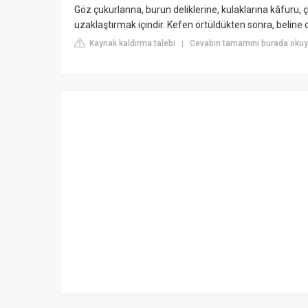
Göz çukurlanna, burun deliklerine, kulaklarına kâfuru
uzaklaştırmak içindir. Kefen örtüldükten sonra, beline de
Kaynak kaldırma talebi
Cevabın tamamını burada okuyu
|