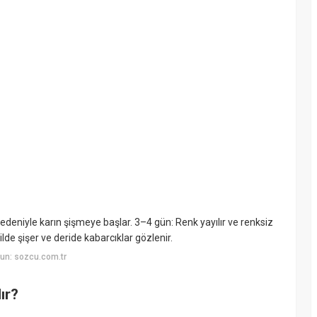
nedeniyle karın şişmeye başlar. 3–4 gün: Renk yayılır ve renksiz
lde şişer ve deride kabarcıklar gözlenir.
un: sozcu.com.tr
ır?