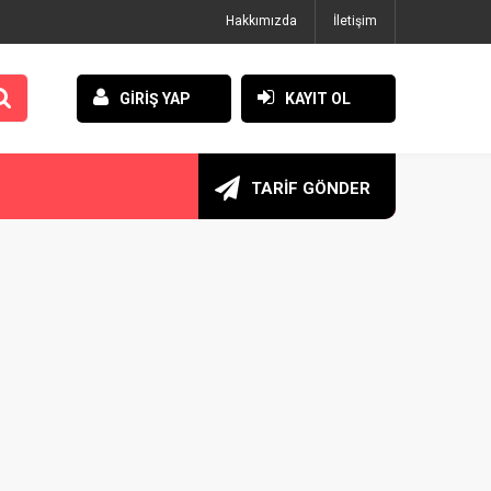
Hakkımızda
İletişim
GİRİŞ YAP
KAYIT OL
TARİF GÖNDER