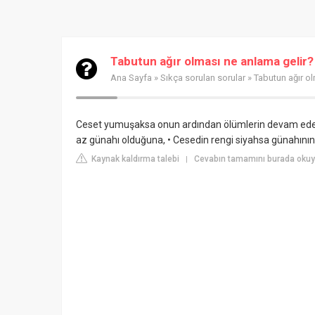
Tabutun ağır olması ne anlama gelir?
Ana Sayfa
»
Sıkça sorulan sorular
» Tabutun ağır ol
Ceset yumuşaksa onun ardından ölümlerin devam edece
az günahı olduğuna, • Cesedin rengi siyahsa günahının
Kaynak kaldırma talebi
Cevabın tamamını burada okuyun
|