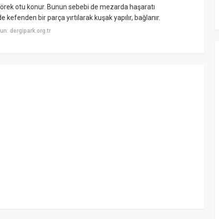
, çörek otu konur. Bunun sebebi de mezarda haşaratı
 kefenden bir parça yırtılarak kuşak yapılır, bağlanır.
n: dergipark.org.tr