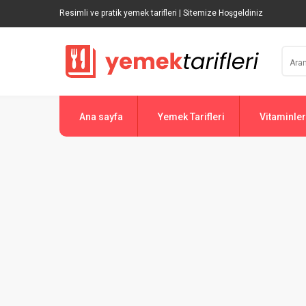
Resimli ve pratik yemek tarifleri | Sitemize Hoşgeldiniz
Ana sayfa
Yemek Tarifleri
Vitaminler