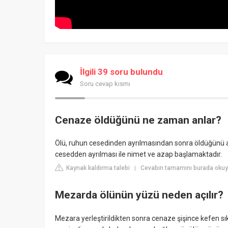
İlgili 39 soru bulundu
Soru cevap kısmı
Cenaze öldüğünü ne zaman anlar?
Ölü, ruhun cesedinden ayrılmasından sonra öldüğünü an
cesedden ayrılması ile nimet ve azap başlamaktadır.
Kaynak kaldırma talebi
Cevabın tamamını burada okuyu
|
Mezarda ölünün yüzü neden açılır?
Mezara yerleştirildikten sonra cenaze şişince kefen sı