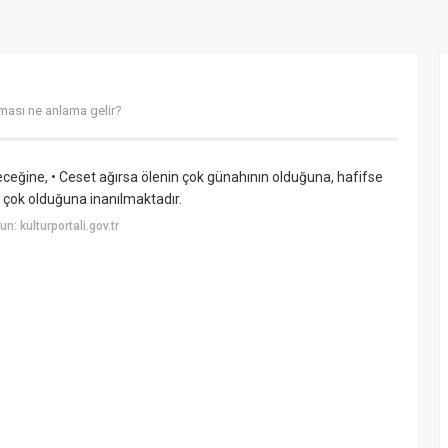
ması ne anlama gelir?
ğine, • Ceset ağırsa ölenin çok günahının olduğuna, hafifse
 çok olduğuna inanılmaktadır.
: kulturportali.gov.tr