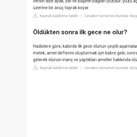
versin diye ayak, bel ve başının bağları çözülür; yüzü aç
üzerine bir avuç toprak koyar.
Kaynak kaldırma talebi
Cevabın tamamını burada okuyun
|
Öldükten sonra ilk gece ne olur?
Hadislere göre, kabirde ilk gece ölünün çeşitli aşamalar
melek, amel defterini oluşturmak için kabre gelir, sonr
gelerek ölünün inanç ve yaptıkları ameller hakkında öl
Kaynak kaldırma talebi
Cevabın tamamını burada okuy
|