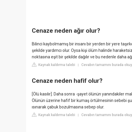
Cenaze neden ağır olur?
Bilinci kaybolmamış bir insanı bir yerden bir yere taşırken
şekilde yardımcı olur. Oysa kişi ölüm halinde haraketsi
noktasına eşit bir şekilde dağılır ve bu nedenle daha ağı
Kaynak kaldırma talebi
Cevabın tamamını burada okuyu
|
Cenaze neden hafif olur?
[Ölü kasılır]. Daha sonra -şayet ölünün yanındakiler ma
Ölünün üzerine hafif bir kumaş örtülmesinin sebebi şu
ısınarak çabuk bozulmasına sebep olur.
Kaynak kaldırma talebi
Cevabın tamamını burada okuy
|