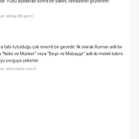
ılır. Yüzü açıldıktan sonra bir yakını, cenazenin gözlerinin
: ekitap.ktb.gov.tr
a tabi tutulduğu çok önemli bir gecedir. İlk olarak Ruman adlı bir
a “Nekir ve Münker” veya “Beşir ve Mübaşşir” adlı iki melek kabre
üyü sorguya çekerler.
un: elmustafa.com.tr