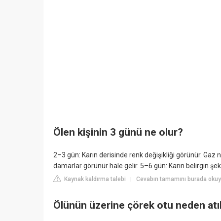
Ölen kişinin 3 günü ne olur?
2–3 gün: Karın derisinde renk değişikliği görünür. Gaz 
damarlar görünür hale gelir. 5–6 gün: Karın belirgin şeki
Kaynak kaldırma talebi
Cevabın tamamını burada okuy
|
Ölünün üzerine çörek otu neden atıl