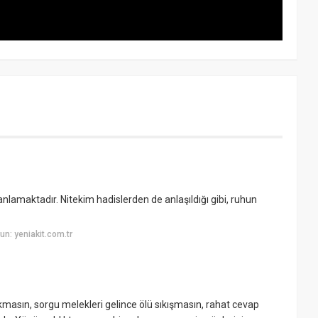
lamaktadır. Nitekim hadislerden de anlaşıldığı gibi, ruhun
n: yeniakit.com.tr
kmasın, sorgu melekleri gelince ölü sıkışmasın, rahat cevap