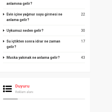
anlamına gelir?
Evin içine yağmur suyu girmesi ne
22
anlama gelir?
Uykumuz neden gelir?
30
Su içtikten sonra idrar ne zaman
17
gelir?
Muska yakmak ne anlama gelir?
43
Duyuru
Reklam alanı