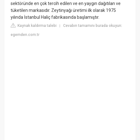
sektöründe en çok tercih edilen ve en yaygın dağıtılan ve
tüketilen markasıdır. Zeytinyağı üretimi ilk olarak 1975
yılında İstanbul Haliç fabrikasında başlamıştır.
Kaynak kaldırma talebi
Cevabın tamamını burada okuyun:
|
egemden.com.tr