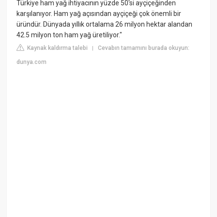
Türkiye ham yağ ihtiyacının yüzde 50'si ayçiçeğinden
karşılanıyor. Ham yağ açısından ayçiçeği çok önemli bir
üründür. Dünyada yıllık ortalama 26 milyon hektar alandan
42.5 milyon ton ham yağ üretiliyor."
Kaynak kaldırma talebi
Cevabın tamamını burada okuyun:
|
dunya.com