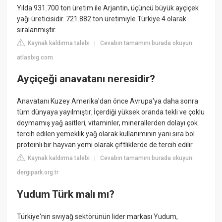
Yılda 931.700 ton üretim ile Arjantin, üçüncü büyük ayçiçek
yağı üreticisidir. 721.882 ton üretimiyle Türkiye 4 olarak
sıralanmıştır.
Kaynak kaldırma talebi
Cevabın tamamını burada okuyun:
|
atlasbig.com
Ayçiçeği anavatanı neresidir?
Anavatanı Kuzey Amerika'dan önce Avrupa'ya daha sonra
tüm dünyaya yayılmıştır. İçerdiği yüksek oranda tekli ve çoklu
doymamış yağ asitleri, vitaminler, minerallerden dolayı çok
tercih edilen yemeklik yağ olarak kullanımının yanı sıra bol
proteinli bir hayvan yemi olarak çiftliklerde de tercih edilir.
Kaynak kaldırma talebi
Cevabın tamamını burada okuyun:
|
dergipark.org.tr
Yudum Türk malı mı?
Türkiye'nin sıvıyağ sektörünün lider markası Yudum,