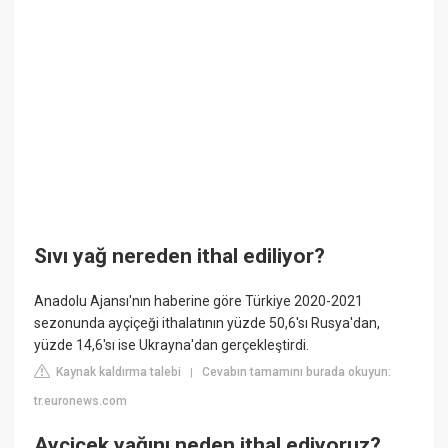
Sıvı yağ nereden ithal ediliyor?
Anadolu Ajansı'nın haberine göre Türkiye 2020-2021
sezonunda ayçiçeği ithalatının yüzde 50,6'sı Rusya'dan,
yüzde 14,6'sı ise Ukrayna'dan gerçekleştirdi.
Kaynak kaldırma talebi
Cevabın tamamını burada okuyun:
|
tr.euronews.com
Ayçiçek yağını neden ithal ediyoruz?