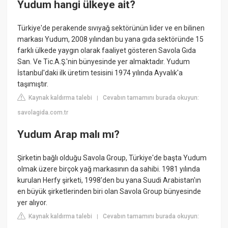
Yudum hangi ülkeye ait?
Türkiye'de perakende sıvıyağ sektörünün lider ve en bilinen
markası Yudum, 2008 yılından bu yana gıda sektöründe 15
farklı ülkede yaygın olarak faaliyet gösteren Savola Gıda
San. Ve Tic.A.Ş.'nin bünyesinde yer almaktadır. Yudum
İstanbul'daki ilk üretim tesisini 1974 yılında Ayvalık'a
taşımıştır.
Kaynak kaldırma talebi
Cevabın tamamını burada okuyun:
|
savolagida.com.tr
Yudum Arap malı mı?
Şirketin bağlı olduğu Savola Group, Türkiye'de başta Yudum
olmak üzere birçok yağ markasının da sahibi. 1981 yılında
kurulan Herfy şirketi, 1998'den bu yana Suudi Arabistan'ın
en büyük şirketlerinden biri olan Savola Group bünyesinde
yer alıyor.
Kaynak kaldırma talebi
Cevabın tamamını burada okuyun:
|