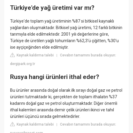
Türkiye'de yağ üretimi var mı?
Türkiye'de toplam yağ üretiminin %87 si bitkisel kaynaklı
yağlardan oluşmaktadır. Bitkisel yağ üretimi, 12 farklı bitkinin
tarımıyla elde edilmektedir. 2001 yılı değerlerine göre,
Türkiye de üretilen yağlı tohumların %62,3'ü çiğitten, %30'u
ise ayçiçeğinden elde edilmiştir.
Kaynak kaldırma talebi
Cevabın tamamını burada okuyun:
|
dergipark.org.tr
Rusya hangi ürünleri ithal eder?
Bu ürünler arasında doğal olarak ilk sırayı doğal gaz ve petrol
ürünleri tutmaktadır ki, gerçekten de toplam ithalatın %37
kadarını doğal gaz ve petrol oluşturmaktadır. Diğer önemli
ithal kalemleri arasında demir çelik ürünleri ikinci ve tahıl
ürünleri üçüncü sırada gelmektedirler.
Kaynak kaldırma talebi
Cevabın tamamını burada okuyun:
|