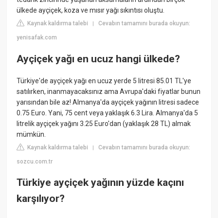
ülkede ayçiçek, koza ve mısır yağı sıkıntısı oluştu.
Kaynak kaldırma talebi
Cevabın tamamını burada okuyun:
|
yenisafak.com
Ayçiçek yağı en ucuz hangi ülkede?
Türkiye'de ayçiçek yağı en ucuz yerde 5 litresi 85.01 TL'ye
satılırken, inanmayacaksınız ama Avrupa'daki fiyatlar bunun
yarısından bile az! Almanya'da ayçiçek yağının litresi sadece
0.75 Euro. Yani, 75 cent veya yaklaşık 6.3 Lira. Almanya'da 5
litrelik ayçiçek yağını 3.25 Euro'dan (yaklaşık 28 TL) almak
mümkün.
Kaynak kaldırma talebi
Cevabın tamamını burada okuyun:
|
sozcu.com.tr
Türkiye ayçiçek yağının yüzde kaçını
karşılıyor?