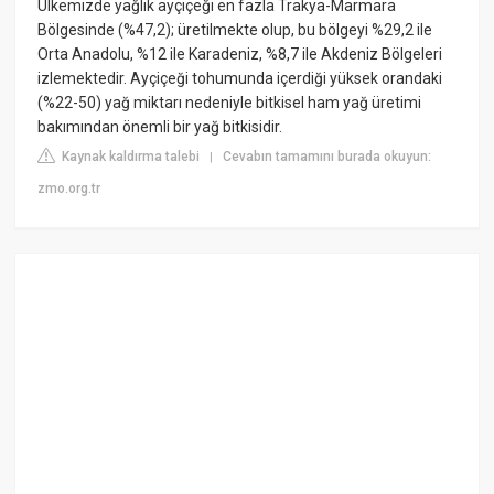
Ülkemizde yağlık ayçiçeği en fazla Trakya-Marmara
Bölgesinde (%47,2); üretilmekte olup, bu bölgeyi %29,2 ile
Orta Anadolu, %12 ile Karadeniz, %8,7 ile Akdeniz Bölgeleri
izlemektedir. Ayçiçeği tohumunda içerdiği yüksek orandaki
(%22-50) yağ miktarı nedeniyle bitkisel ham yağ üretimi
bakımından önemli bir yağ bitkisidir.
Kaynak kaldırma talebi
Cevabın tamamını burada okuyun:
|
zmo.org.tr