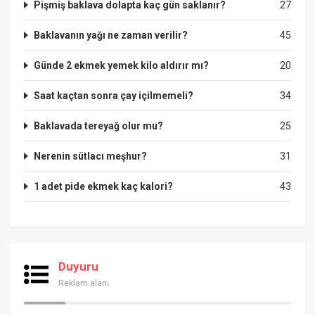
Pişmiş baklava dolapta kaç gün saklanır?
27
Baklavanın yağı ne zaman verilir?
45
Günde 2 ekmek yemek kilo aldırır mı?
20
Saat kaçtan sonra çay içilmemeli?
34
Baklavada tereyağ olur mu?
25
Nerenin sütlacı meşhur?
31
1 adet pide ekmek kaç kalori?
43
Duyuru
Reklam alanı