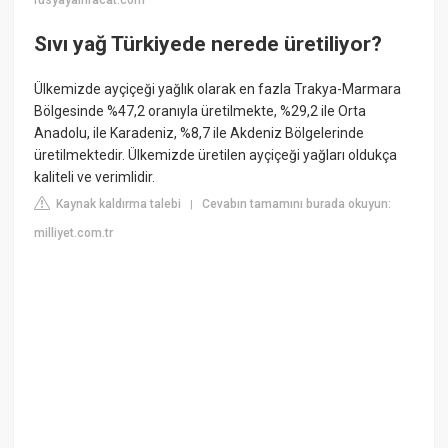
rusyayaihracat.com
Sıvı yağ Türkiyede nerede üretiliyor?
Ülkemizde ayçiçeği yağlık olarak en fazla Trakya-Marmara
Bölgesinde %47,2 oranıyla üretilmekte, %29,2 ile Orta
Anadolu, ile Karadeniz, %8,7 ile Akdeniz Bölgelerinde
üretilmektedir. Ülkemizde üretilen ayçiçeği yağları oldukça
kaliteli ve verimlidir.
Kaynak kaldırma talebi
Cevabın tamamını burada okuyun:
|
milliyet.com.tr