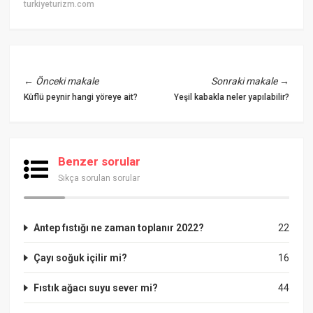
turkiyeturizm.com
←
Önceki makale
Sonraki makale
→
Küflü peynir hangi yöreye ait?
Yeşil kabakla neler yapılabilir?
Benzer sorular
Sıkça sorulan sorular
Antep fıstığı ne zaman toplanır 2022?
22
Çayı soğuk içilir mi?
16
Fıstık ağacı suyu sever mi?
44