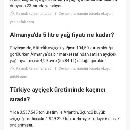
dünyada 23. sırada yer alıyor.
Kaynak kaldırma talebi
Cevabın tamamını burada okuyun:
|
yenisafak.com
Almanya'da 5 litre yağ fiyatı ne kadar?
Paylaşımda, 5 litrelik ayçiçek yağının 104,50 kuruş olduğu
görülürken Almanya'da bir market rafından satılan ayçiçek
yağı fiyatının ise 4,99 avro (55,84 TL) olduğu görüldü.
Kaynak kaldırma talebi
Cevabın tamamını burada okuyun:
|
arti49.com
Türkiye ayçiçek üretiminde kaçıncı
sırada?
Yılda 3.537.545 ton üretim ile Arjantin, üçüncü büyük
ayçiçeği üreticisidir. 1.949.229 ton üretimiyle Türkiye 6 olarak
sıralanmıştır.