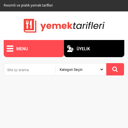
Resimli ve pratik yemek tarifleri
MENU
ÜYELİK