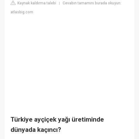
Kaynak kaldırma talebi
Cevabın tamamını burada okuyun:
|
atlasbig.com
Türkiye ayçiçek yağı üretiminde
dünyada kaçıncı?