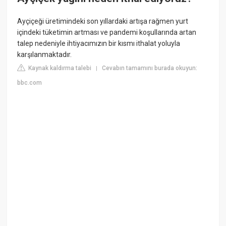
Ayçiçeği üretimindeki son yıllardaki artışa rağmen yurt
içindeki tüketimin artması ve pandemi koşullarında artan
talep nedeniyle ihtiyacımızın bir kısmı ithalat yoluyla
karşılanmaktadır.
Kaynak kaldırma talebi
Cevabın tamamını burada okuyun:
|
bbc.com