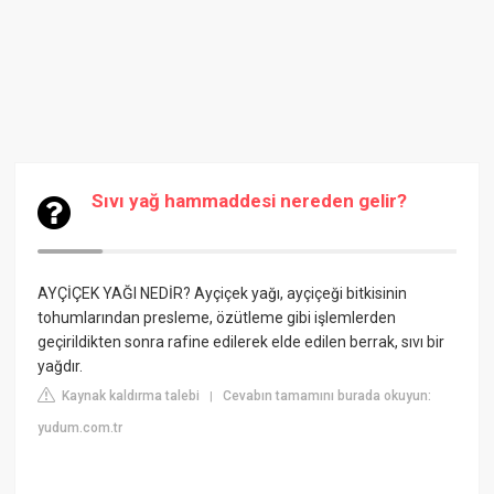
Sıvı yağ hammaddesi nereden gelir?
AYÇİÇEK YAĞI NEDİR? Ayçiçek yağı, ayçiçeği bitkisinin
tohumlarından presleme, özütleme gibi işlemlerden
geçirildikten sonra rafine edilerek elde edilen berrak, sıvı bir
yağdır.
Kaynak kaldırma talebi
Cevabın tamamını burada okuyun:
|
yudum.com.tr