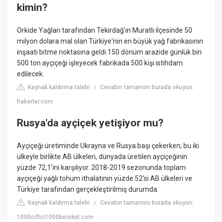
kimin?
Orkide Yağları tarafından Tekirdağ'ın Muratlı ilçesinde 50
milyon dolara mal olan Türkiye'nin en büyük yağ fabrikasının
inşaatı bitme noktasına geldi.150 dönüm arazide günlük bin
500 ton ayçiçeği işleyecek fabrikada 500 kişi istihdam
edilecek.
Kaynak kaldırma talebi
Cevabın tamamını burada okuyun:
|
haberler.com
Rusya'da ayçiçek yetişiyor mu?
Ayçiçeği üretiminde Ukrayna ve Rusya başı çekerken; bu iki
ülkeyle birlikte AB ülkeleri, dünyada üretilen ayçiçeğinin
yüzde 72,1'ini karşılıyor. 2018-2019 sezonunda toplam
ayçiçeği yağlı tohum ithalatının yüzde 52'si AB ülkeleri ve
Türkiye tarafından gerçekleştirilmiş durumda.
Kaynak kaldırma talebi
Cevabın tamamını burada okuyun:
|
1000ciftci1000bereket.com