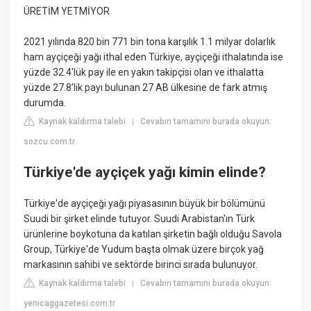
ÜRETİM YETMİYOR
2021 yılında 820 bin 771 bin tona karşılık 1.1 milyar dolarlık
ham ayçiçeği yağı ithal eden Türkiye, ayçiçeği ithalatında ise
yüzde 32.4'lük pay ile en yakın takipçisi olan ve ithalatta
yüzde 27.8'lik payı bulunan 27 AB ülkesine de fark atmış
durumda.
Kaynak kaldırma talebi
Cevabın tamamını burada okuyun:
|
sozcu.com.tr
Türkiye'de ayçiçek yağı kimin elinde?
Türkiye'de ayçiçeği yağı piyasasının büyük bir bölümünü
Suudi bir şirket elinde tutuyor. Suudi Arabistan'ın Türk
ürünlerine boykotuna da katılan şirketin bağlı olduğu Savola
Group, Türkiye'de Yudum başta olmak üzere birçok yağ
markasının sahibi ve sektörde birinci sırada bulunuyor.
Kaynak kaldırma talebi
Cevabın tamamını burada okuyun:
|
yenicaggazetesi.com.tr