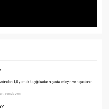
?
Ardından 1,5 yemek kaşığı kadar nişasta ekleyin ve nişastanın
yun: yemek.com
ı?