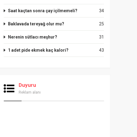
Saat kaçtan sonra çay içilmemeli?
34
Baklavada tereyağ olur mu?
25
Nerenin sütlacı meşhur?
31
1 adet pide ekmek kaç kalori?
43
Duyuru
Reklam alanı