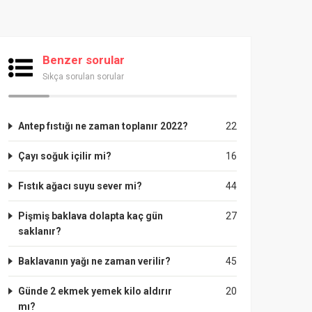
Benzer sorular
Sıkça sorulan sorular
Antep fıstığı ne zaman toplanır 2022?
22
Çayı soğuk içilir mi?
16
Fıstık ağacı suyu sever mi?
44
Pişmiş baklava dolapta kaç gün
27
saklanır?
Baklavanın yağı ne zaman verilir?
45
Günde 2 ekmek yemek kilo aldırır
20
mı?