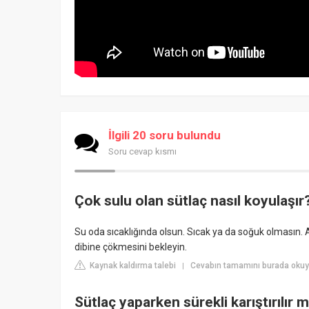
İlgili 20 soru bulundu
Soru cevap kısmı
Çok sulu olan sütlaç nasıl koyulaşır
Su oda sıcaklığında olsun. Sıcak ya da soğuk olmasın. 
dibine çökmesini bekleyin.
Kaynak kaldırma talebi
Cevabın tamamını burada oku
|
Sütlaç yaparken sürekli karıştırılır m