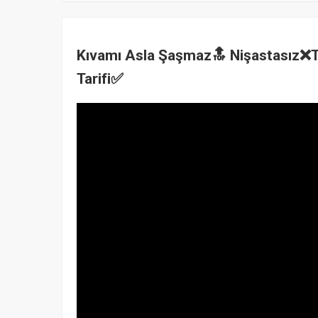
Kıvamı Asla Şaşmaz🔝 Nişastasız❌T
Tarifi✅