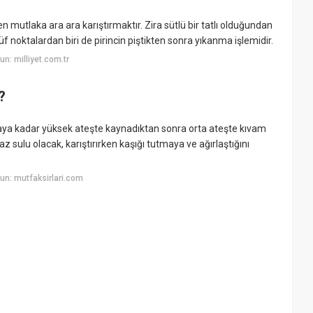
 mutlaka ara ara karıştırmaktır. Zira sütlü bir tatlı olduğundan
üf noktalardan biri de pirincin piştikten sonra yıkanma işlemidir.
n: milliyet.com.tr
?
ncaya kadar yüksek ateşte kaynadıktan sonra orta ateşte kıvam
z sulu olacak, karıştırırken kaşığı tutmaya ve ağırlaştığını
un: mutfaksirlari.com