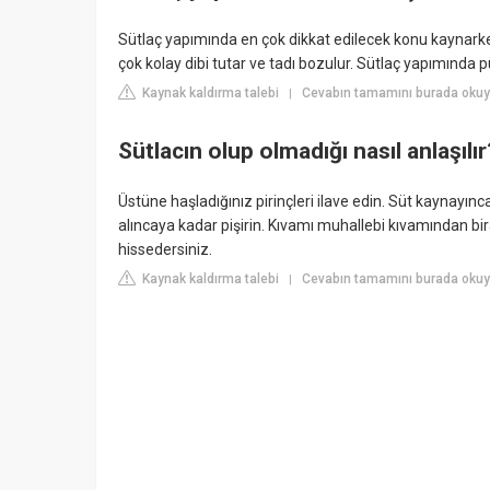
Sütlaç yapımında en çok dikkat edilecek konu kaynarken
çok kolay dibi tutar ve tadı bozulur. Sütlaç yapımında p
Kaynak kaldırma talebi
Cevabın tamamını burada okuyu
|
Sütlacın olup olmadığı nasıl anlaşılır
Üstüne haşladığınız pirinçleri ilave edin. Süt kaynayı
alıncaya kadar pişirin. Kıvamı muhallebi kıvamından bira
hissedersiniz.
Kaynak kaldırma talebi
Cevabın tamamını burada okuy
|