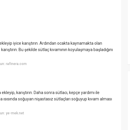
 ekleyip iyice karıştırın. Ardından ocakta kaynamakta olan
ı karıştırın. Bu şekilde sütlaç kıvamının koyulaşmaya başladığını
un: rafinera.com
ekleyip, karıştırın. Daha sonra sütlacı, kepçe yardımı ile
da ısısında soğuyan nişastasız sütlaçları soğuyup kıvam alması
un: ye-mek.net