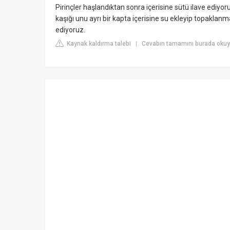
Pirinçler haşlandıktan sonra içerisine sütü ilave ediyor
kaşığı unu ayrı bir kapta içerisine su ekleyip topaklan
ediyoruz.
Kaynak kaldırma talebi
Cevabın tamamını burada okuyu
|