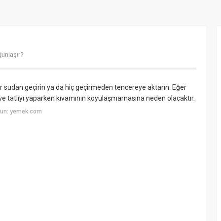
ğunlaşır?
r sudan geçirin ya da hiç geçirmeden tencereye aktarın. Eğer
r ve tatlıyı yaparken kıvamının koyulaşmamasına neden olacaktır.
yun: yemek.com