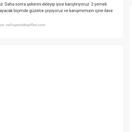
uz. Daha sonra şekerini ekleyip iyice karıştırıyoruz. 2 yemek
mayacak biçimde güzelce çırpıyoruz ve karışımımızın içine ilave
n: nefisyemektarifleri.com