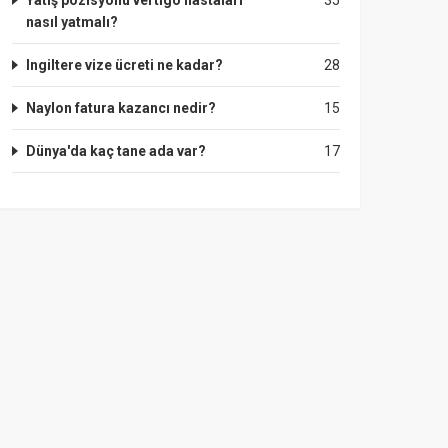
Yatış pozisyonu vertigo hastaları
35
nasıl yatmalı?
Ingiltere vize ücreti ne kadar?
28
Naylon fatura kazancı nedir?
15
Dünya'da kaç tane ada var?
17