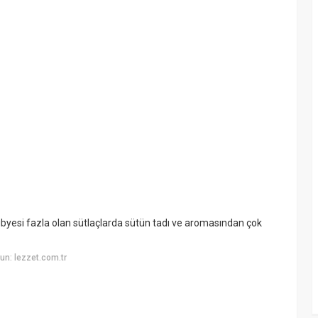
ubyesi fazla olan sütlaçlarda sütün tadı ve aromasından çok
n: lezzet.com.tr