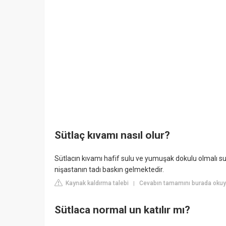
Sütlaç kıvamı nasıl olur?
Sütlacın kıvamı hafif sulu ve yumuşak dokulu olmalı s
nişastanın tadı baskın gelmektedir.
Kaynak kaldırma talebi
Cevabın tamamını burada okuyu
|
Sütlaca normal un katılır mı?