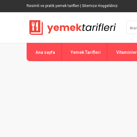
Resimli ve pratik yemek tarifleri | Sitemize Hoşgeldiniz
Ana sayfa
Yemek Tarifleri
Vitaminler