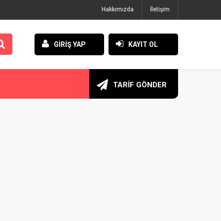
Hakkımızda
İletişim
GİRİŞ YAP
KAYIT OL
TARİF GÖNDER