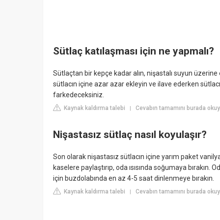
Sütlaç katılaşması için ne yapmalı?
Sütlaçtan bir kepçe kadar alın, nişastalı suyun üzerine
sütlacın içine azar azar ekleyin ve ilave ederken sütlac
farkedeceksiniz.
Kaynak kaldırma talebi
Cevabın tamamını burada okuy
|
Nişastasız sütlaç nasıl koyulaşır?
Son olarak nişastasız sütlacın içine yarım paket vanilya 
kaselere paylaştırıp, oda ısısında soğumaya bırakın. O
için buzdolabında en az 4-5 saat dinlenmeye bırakın.
Kaynak kaldırma talebi
Cevabın tamamını burada okuy
|