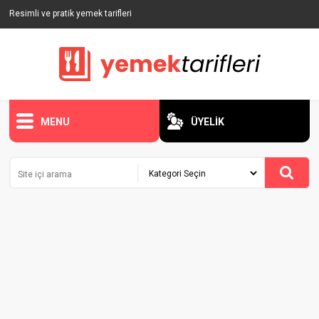
Resimli ve pratik yemek tarifleri
MENU
ÜYELİK