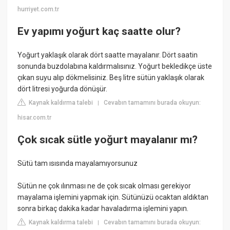
hurriyet.com.tr
Ev yapımı yoğurt kaç saatte olur?
Yoğurt yaklaşık olarak dört saatte mayalanır. Dört saatin
sonunda buzdolabına kaldırmalısınız. Yoğurt bekledikçe üste
çıkan suyu alıp dökmelisiniz. Beş litre sütün yaklaşık olarak
dört litresi yoğurda dönüşür.
Kaynak kaldırma talebi
Cevabın tamamını burada okuyun:
|
hisar.com.tr
Çok sıcak sütle yoğurt mayalanır mı?
Sütü tam ısısında mayalamıyorsunuz
Sütün ne çok ılınması ne de çok sıcak olması gerekiyor
mayalama işlemini yapmak için. Sütünüzü ocaktan aldıktan
sonra birkaç dakika kadar havaladırma işlemini yapın.
Kaynak kaldırma talebi
Cevabın tamamını burada okuyun:
|