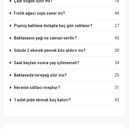
Çayı soğuk içilir mi?
16
Fıstık ağacı suyu sever mi?
44
Pişmiş baklava dolapta kaç gün saklanır?
27
Baklavanın yağı ne zaman verilir?
45
Günde 2 ekmek yemek kilo aldırır mı?
20
Saat kaçtan sonra çay içilmemeli?
34
Baklavada tereyağ olur mu?
25
Nerenin sütlacı meşhur?
31
1 adet pide ekmek kaç kalori?
43