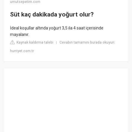
umutsepetim.com
Süt kaç dakikada yoğurt olur?
İdeal koşullar altında yoğurt 3,5 ila 4 saat içerisinde
mayalanır.
Kaynak kaldırma talebi
Cevabın tamamını burada okuyun:
|
hurriyet.com.tr