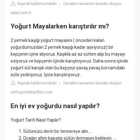
Kaynak kaldırma talebi
Cevabın tamamını burada okuyun:
|
aytar.com.tr
Yoğurt Mayalarken karıştırılır mı?
2 yemek kaşığı yoğurt mayasını ( önceden kalan
yoğurdumuzdan 2 yemek kaşığı kadar ayırıyoruz) bir
kepçenin içine alıyoruz. Kaşıkla az az sütten alıp bu mayayı
eziyoruz ve kepçenin içinde karıştırıyoruz. Daha sonra içinde
yoğurt süt karışık olan bu kepçeyi yavaş yavaş borcamdaki
süte yediriyoruz. İyice karıştırıyoruz.
Kaynak kaldırma talebi
Cevabın tamamını burada okuyun:
|
nefisyemektarifleri.com
En iyi ev yoğurdu nasıl yapılır?
Yoğurt Tarifi Nasıl Yapılır?
Sütünüzü derin bir tencereye alın. ...
Ocağın altını kapatıp sütün ılınmasını bekleyin. ...