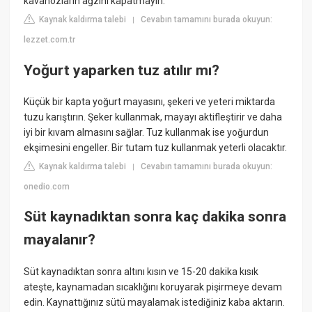
kavanozların ağzını kapatmayın.
Kaynak kaldırma talebi
Cevabın tamamını burada okuyun:
|
lezzet.com.tr
Yoğurt yaparken tuz atılır mı?
Küçük bir kapta yoğurt mayasını, şekeri ve yeteri miktarda
tuzu karıştırın. Şeker kullanmak, mayayı aktifleştirir ve daha
iyi bir kıvam almasını sağlar. Tuz kullanmak ise yoğurdun
ekşimesini engeller. Bir tutam tuz kullanmak yeterli olacaktır.
Kaynak kaldırma talebi
Cevabın tamamını burada okuyun:
|
onedio.com
Süt kaynadıktan sonra kaç dakika sonra
mayalanır?
Süt kaynadıktan sonra altını kısın ve 15-20 dakika kısık
ateşte, kaynamadan sıcaklığını koruyarak pişirmeye devam
edin. Kaynattığınız sütü mayalamak istediğiniz kaba aktarın.