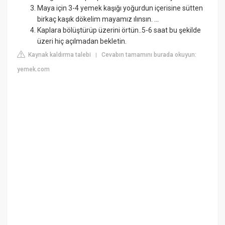
Maya için 3-4 yemek kaşığı yoğurdun içerisine sütten
birkaç kaşık dökelim mayamız ılınsın. ...
Kaplara bölüştürüp üzerini örtün..5-6 saat bu şekilde
üzeri hiç açılmadan bekletin.
Kaynak kaldırma talebi
Cevabın tamamını burada okuyun:
|
yemek.com