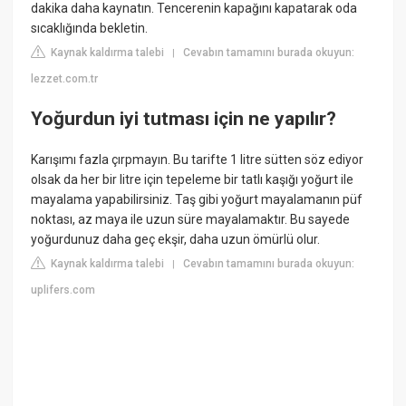
dakika daha kaynatın. Tencerenin kapağını kapatarak oda
sıcaklığında bekletin.
Kaynak kaldırma talebi
Cevabın tamamını burada okuyun:
|
lezzet.com.tr
Yoğurdun iyi tutması için ne yapılır?
Karışımı fazla çırpmayın. Bu tarifte 1 litre sütten söz ediyor
olsak da her bir litre için tepeleme bir tatlı kaşığı yoğurt ile
mayalama yapabilirsiniz. Taş gibi yoğurt mayalamanın püf
noktası, az maya ile uzun süre mayalamaktır. Bu sayede
yoğurdunuz daha geç ekşir, daha uzun ömürlü olur.
Kaynak kaldırma talebi
Cevabın tamamını burada okuyun:
|
uplifers.com