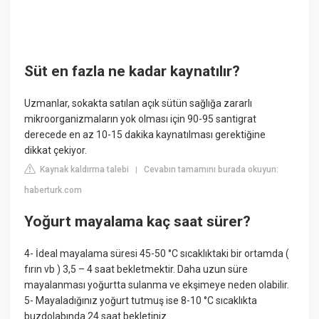
Süt en fazla ne kadar kaynatılır?
Uzmanlar, sokakta satılan açık sütün sağlığa zararlı
mikroorganizmaların yok olması için 90-95 santigrat
derecede en az 10-15 dakika kaynatılması gerektiğine
dikkat çekiyor.
Kaynak kaldırma talebi
Cevabın tamamını burada okuyun:
|
haberturk.com
Yoğurt mayalama kaç saat sürer?
4- İdeal mayalama süresi 45-50 °C sıcaklıktaki bir ortamda (
fırın vb ) 3,5 – 4 saat bekletmektir. Daha uzun süre
mayalanması yoğurtta sulanma ve ekşimeye neden olabilir.
5- Mayaladığınız yoğurt tutmuş ise 8-10 °C sıcaklıkta
buzdolabında 24 saat bekletiniz.