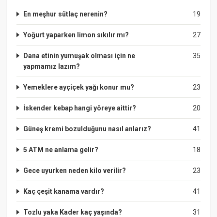
En meşhur sütlaç nerenin?
19
Yoğurt yaparken limon sıkılır mı?
27
Dana etinin yumuşak olması için ne
35
yapmamız lazım?
Yemeklere ayçiçek yağı konur mu?
23
İskender kebap hangi yöreye aittir?
20
Güneş kremi bozulduğunu nasıl anlarız?
41
5 ATM ne anlama gelir?
18
Gece uyurken neden kilo verilir?
23
Kaç çeşit kanama vardır?
41
Tozlu yaka Kader kaç yaşında?
31