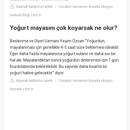
Kaynak kaldırma talebi
Cevabın tamamını burada okuyun:
|
herkulciftligi.com.tr
Yoğurt mayasını çok koyarsak ne olur?
Beslenme ve Diyet Uzmanı Yeşim Özcan “Yoğurdun,
mayalanması için genellikle 4-5 saat süre beklemesi idealdir.
Eğer daha fazla mayalanırsa yoğurt sulanır ve daha sıvı bir
hal alır. Mayalandıktan sonra yoğurdun dinlenmesi için 1 gün
buzdolabında bekletilebilir. Bu sayede daha kıvamlı bir
yoğurt haline gelecektir” diyor.
Kaynak kaldırma talebi
Cevabın tamamını burada okuyun:
|
hurriyet.com.tr