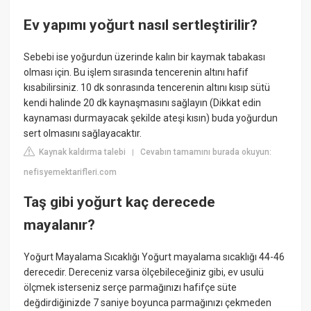
Ev yapımı yoğurt nasıl sertleştirilir?
Sebebi ise yoğurdun üzerinde kalın bir kaymak tabakası
olması için. Bu işlem sırasında tencerenin altını hafif
kısabilirsiniz. 10 dk sonrasında tencerenin altını kısıp sütü
kendi halinde 20 dk kaynaşmasını sağlayın (Dikkat edin
kaynaması durmayacak şekilde ateşi kısın) buda yoğurdun
sert olmasını sağlayacaktır.
Kaynak kaldırma talebi
Cevabın tamamını burada okuyun:
|
nefisyemektarifleri.com
Taş gibi yoğurt kaç derecede
mayalanır?
Yoğurt Mayalama Sıcaklığı Yoğurt mayalama sıcaklığı 44-46
derecedir. Dereceniz varsa ölçebileceğiniz gibi, ev usulü
ölçmek isterseniz serçe parmağınızı hafifçe süte
değdirdiğinizde 7 saniye boyunca parmağınızı çekmeden