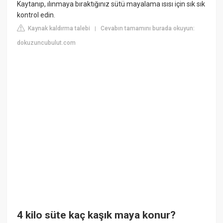
Kaytanıp, ılınmaya bıraktığınız sütü mayalama ısısı için sık sık
kontrol edin.
Kaynak kaldırma talebi
Cevabın tamamını burada okuyun:
|
dokuzuncubulut.com
4 kilo süte kaç kaşık maya konur?