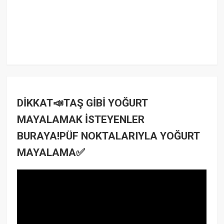
DİKKAT📣TAŞ GİBİ YOĞURT
MAYALAMAK İSTEYENLER
BURAYA!PÜF NOKTALARIYLA YOĞURT
MAYALAMA✅