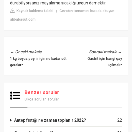
durabiliyorsanız mayalama sıcaklığı uygun demektir.
Kaynak kaldırma talebi
Cevabın tamamını burada okuyun:
|
alibabasut.com
←
Önceki makale
Sonraki makale
→
1 kg beyaz peynir için ne kadar süt
Gastrit için hangi çay
gerekir?
içilmeli?
Benzer sorular
Sıkça sorulan sorular
Antep fıstığı ne zaman toplanır 2022?
22