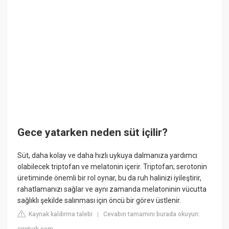
Gece yatarken neden süt içilir?
Süt, daha kolay ve daha hızlı uykuya dalmanıza yardımcı
olabilecek triptofan ve melatonin içerir. Triptofan; serotonin
üretiminde önemli bir rol oynar, bu da ruh halinizi iyileştirir,
rahatlamanızı sağlar ve aynı zamanda melatoninin vücutta
sağlıklı şekilde salınması için öncü bir görev üstlenir.
Kaynak kaldırma talebi
Cevabın tamamını burada okuyun:
|