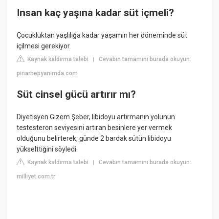
Insan kaç yaşına kadar süt içmeli?
Çocukluktan yaşlılığa kadar yaşamın her döneminde süt
içilmesi gerekiyor.
Kaynak kaldırma talebi
Cevabın tamamını burada okuyun:
|
pinarhepyanimda.com
Süt cinsel gücü artırır mı?
Diyetisyen Gizem Şeber, libidoyu artırmanın yolunun
testesteron seviyesini artıran besinlere yer vermek
olduğunu belirterek, günde 2 bardak sütün libidoyu
yükselttiğini söyledi.
Kaynak kaldırma talebi
Cevabın tamamını burada okuyun:
|
milliyet.com.tr