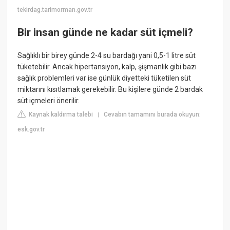
tekirdag.tarimorman.gov.tr
Bir insan günde ne kadar süt içmeli?
Sağlıklı bir birey günde 2-4 su bardağı yani 0,5-1 litre süt
tüketebilir. Ancak hipertansiyon, kalp, şişmanlık gibi bazı
sağlık problemleri var ise günlük diyetteki tüketilen süt
miktarını kısıtlamak gerekebilir. Bu kişilere günde 2 bardak
süt içmeleri önerilir.
Kaynak kaldırma talebi
Cevabın tamamını burada okuyun:
|
esk.gov.tr