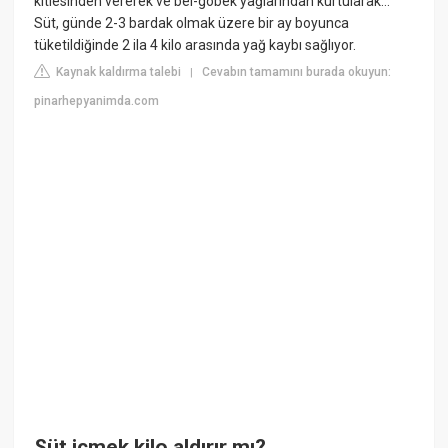
kitlesinden vererek ve bel-göbek yağlarından kurtularak…
Süt, günde 2-3 bardak olmak üzere bir ay boyunca
tüketildiğinde 2 ila 4 kilo arasında yağ kaybı sağlıyor.
Kaynak kaldırma talebi
Cevabın tamamını burada okuyun:
|
pinarhepyanimda.com
Süt içmek kilo aldırır mı?