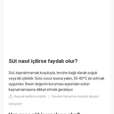
Süt nasıl içilirse faydalı olur?
Süt, kaynatmamak koşuluyla, tercihe bağlı olarak soğuk
veya ılık içilebilir. Sütü vücut ısısına yakın, 35-40ºC de ısıtmak
uygundur. Besin değerini koruması açısından sütün
kaynamamasına dikkat etmek gerekiyor.
Kaynak kaldırma talebi
Cevabın tamamını burada okuyun:
|
esk.gov.tr