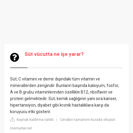
Süt vücutta ne işe yarar?
Süt; C vitamini ve demir dışındaki tüm vitamin ve
minerallerden zengindir. Bunların başında kalsiyum, fosfor,
A ve B grubu vitaminlerinden özellikle B12, riboflavin ve
protein gelmektedir. Süt; kemik sağlığının yanı sıra kanser,
hipertansiyon, diyabet gibi kronik hastalıklara karşı da
koruyucu etki gösterir.
Kaynak kaldırma talebi
Cevabın tamamını burada okuyun:
|
memurlar.net