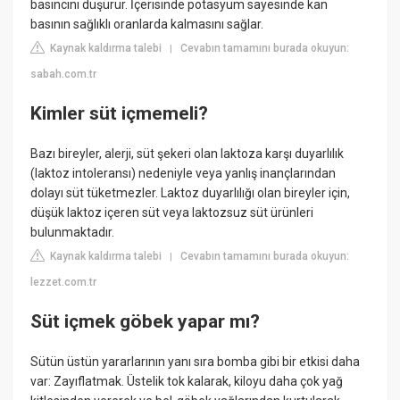
basıncını düşürür. İçerisinde potasyum sayesinde kan
basının sağlıklı oranlarda kalmasını sağlar.
Kaynak kaldırma talebi
Cevabın tamamını burada okuyun:
|
sabah.com.tr
Kimler süt içmemeli?
Bazı bireyler, alerji, süt şekeri olan laktoza karşı duyarlılık
(laktoz intoleransı) nedeniyle veya yanlış inançlarından
dolayı süt tüketmezler. Laktoz duyarlılığı olan bireyler için,
düşük laktoz içeren süt veya laktozsuz süt ürünleri
bulunmaktadır.
Kaynak kaldırma talebi
Cevabın tamamını burada okuyun:
|
lezzet.com.tr
Süt içmek göbek yapar mı?
Sütün üstün yararlarının yanı sıra bomba gibi bir etkisi daha
var: Zayıflatmak. Üstelik tok kalarak, kiloyu daha çok yağ