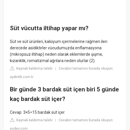
Süt vücutta iltihap yapar mı?
Süt ve süt ürünleri, kalsiyum içermelerine rağmen ileri
derecede asidiktirler vücudumuzda enflamasyona
(mikropsuz iltihap) neden olarak eklemlerde şişme,
kızarıklık, romatizmal ağrılara neden olurlar (2).
Kaynak kaldırma talebi
Cevabın tamamını burada okuyun:
|
aydinlik.com.tr
Bir günde 3 bardak süt içen biri 5 günde
kaç bardak süt içer?
Cevap: 3×5=15 bardak süt içer.
Kaynak kaldırma talebi
Cevabın tamamını burada okuyun:
|
eodev.com