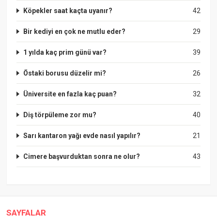
Köpekler saat kaçta uyanır?
42
Bir kediyi en çok ne mutlu eder?
29
1 yılda kaç prim günü var?
39
Östaki borusu düzelir mi?
26
Üniversite en fazla kaç puan?
32
Diş törpüleme zor mu?
40
Sarı kantaron yağı evde nasıl yapılır?
21
Cimere başvurduktan sonra ne olur?
43
SAYFALAR