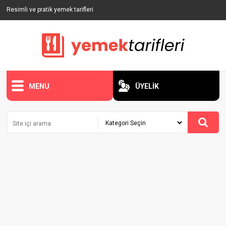
Resimli ve pratik yemek tarifleri
MENU
ÜYELİK