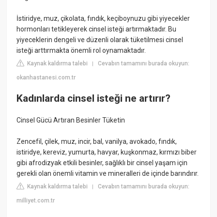
İstiridye, muz, çikolata, fındık, keçiboynuzu gibi yiyecekler
hormonları tetikleyerek cinsel isteği artırmaktadır. Bu
yiyeceklerin dengeli ve düzenli olarak tüketilmesi cinsel
isteği arttırmakta önemli rol oynamaktadır.
Kaynak kaldırma talebi
Cevabın tamamını burada okuyun:
|
okanhastanesi.com.tr
Kadınlarda cinsel isteği ne artırır?
Cinsel Gücü Artıran Besinler Tüketin
Zencefil, çilek, muz, incir, bal, vanilya, avokado, fındık,
istiridye, kereviz, yumurta, havyar, kuşkonmaz, kırmızı biber
gibi afrodizyak etkili besinler, sağlıklı bir cinsel yaşam için
gerekli olan önemli vitamin ve mineralleri de içinde barındırır.
Kaynak kaldırma talebi
Cevabın tamamını burada okuyun:
|
milliyet.com.tr