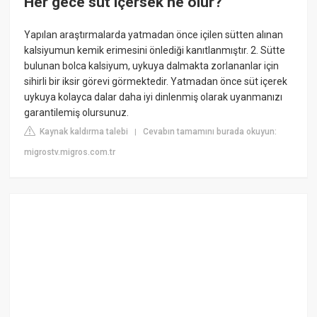
Her gece süt içersek ne olur?
Yapılan araştırmalarda yatmadan önce içilen sütten alınan
kalsiyumun kemik erimesini önlediği kanıtlanmıştır. 2. Sütte
bulunan bolca kalsiyum, uykuya dalmakta zorlananlar için
sihirli bir iksir görevi görmektedir. Yatmadan önce süt içerek
uykuya kolayca dalar daha iyi dinlenmiş olarak uyanmanızı
garantilemiş olursunuz.
Kaynak kaldırma talebi
Cevabın tamamını burada okuyun:
|
migrostv.migros.com.tr