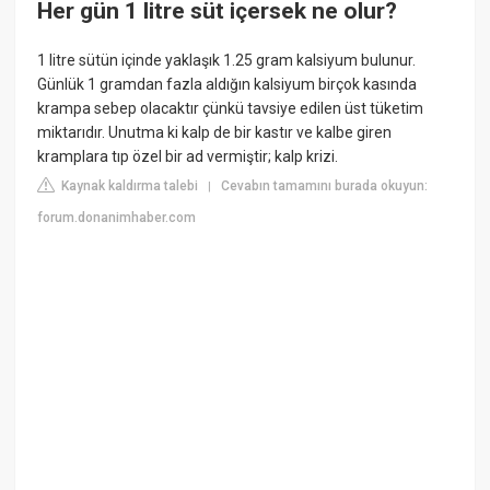
Her gün 1 litre süt içersek ne olur?
1 litre sütün içinde yaklaşık 1.25 gram kalsiyum bulunur.
Günlük 1 gramdan fazla aldığın kalsiyum birçok kasında
krampa sebep olacaktır çünkü tavsiye edilen üst tüketim
miktarıdır. Unutma ki kalp de bir kastır ve kalbe giren
kramplara tıp özel bir ad vermiştir; kalp krizi.
Kaynak kaldırma talebi
Cevabın tamamını burada okuyun:
|
forum.donanimhaber.com