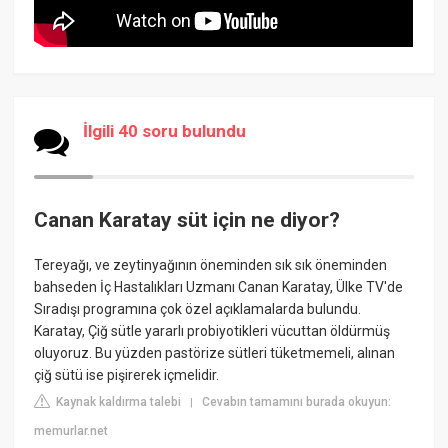
İlgili 40 soru bulundu
Canan Karatay süt için ne diyor?
Tereyağı, ve zeytinyağının öneminden sık sık öneminden
bahseden İç Hastalıkları Uzmanı Canan Karatay, Ülke TV'de
Sıradışı programına çok özel açıklamalarda bulundu.
Karatay, Çiğ sütle yararlı probiyotikleri vücuttan öldürmüş
oluyoruz. Bu yüzden pastörize sütleri tüketmemeli, alınan
çiğ sütü ise pişirerek içmelidir.
Kaynak kaldırma talebi
Cevabın tamamını burada okuyun:
|
memurlar.net