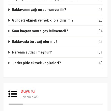
Baklavanın yağı ne zaman verilir?
45
Günde 2 ekmek yemek kilo aldırır mı?
20
Saat kaçtan sonra çay içilmemeli?
34
Baklavada tereyağ olur mu?
25
Nerenin sütlacı meşhur?
31
1 adet pide ekmek kaç kalori?
43
Duyuru
Reklam alanı