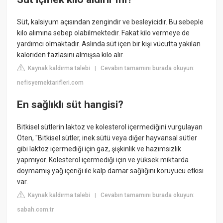
Süt, kalsiyum açısından zengindir ve besleyicidir. Bu sebeple
kilo alımına sebep olabilmektedir. Fakat kilo vermeye de
yardımcı olmaktadır. Aslında süt içen bir kişi vücutta yakılan
kaloriden fazlasını almışsa kilo alır.
Kaynak kaldırma talebi
Cevabın tamamını burada okuyun:
|
nefisyemektarifleri.com
En sağlıklı süt hangisi?
Bitkisel sütlerin laktoz ve kolesterol içermediğini vurgulayan
Öten, "Bitkisel sütler, inek sütü veya diğer hayvansal sütler
gibi laktoz içermediği için gaz, şişkinlik ve hazımsızlık
yapmıyor. Kolesterol içermediği için ve yüksek miktarda
doymamış yağ içeriği ile kalp damar sağlığını koruyucu etkisi
var.
Kaynak kaldırma talebi
Cevabın tamamını burada okuyun:
|
sabah.com.tr