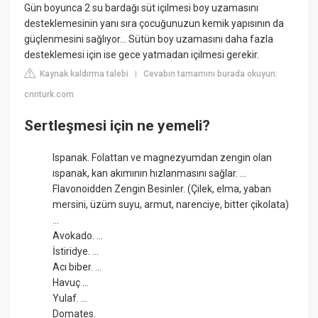
Gün boyunca 2 su bardağı süt içilmesi boy uzamasını
desteklemesinin yanı sıra çocuğunuzun kemik yapısının da
güçlenmesini sağlıyor... Sütün boy uzamasını daha fazla
desteklemesi için ise gece yatmadan içilmesi gerekir.
Kaynak kaldırma talebi
Cevabın tamamını burada okuyun:
|
cnnturk.com
Sertleşmesi için ne yemeli?
Ispanak. Folattan ve magnezyumdan zengin olan
ıspanak, kan akımının hızlanmasını sağlar. ...
Flavonoidden Zengin Besinler. (Çilek, elma, yaban
mersini, üzüm suyu, armut, narenciye, bitter çikolata)
...
Avokado. ...
İstiridye. ...
Acı biber. ...
Havuç ...
Yulaf. ...
Domates.