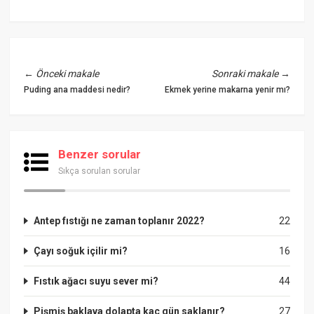
←
Önceki makale
Sonraki makale
→
Puding ana maddesi nedir?
Ekmek yerine makarna yenir mı?
Benzer sorular
Sıkça sorulan sorular
Antep fıstığı ne zaman toplanır 2022?
22
Çayı soğuk içilir mi?
16
Fıstık ağacı suyu sever mi?
44
Pişmiş baklava dolapta kaç gün saklanır?
27