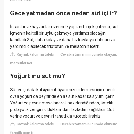
cnnturk.com
Gece yatmadan önce neden süt içilir?
İnsanlar ve hayvanlar üzerinde yapılan birçok çalışma, süt
içmenin kaliteli bir uyku çekmeye yardımcı olacağını
kanıtladı.Süt, daha kolay ve daha hızlı uykuya dalmanıza
yardımcı olabilecek triptofan ve melatonin içerir.
Kaynak kaldırma talebi
Cevabın tamamını burada okuyun:
|
memurlar.net
Yoğurt mu süt mü?
Süt en çok da kalsiyum ihtiyacımızı gidermesi için önerilir,
oysa yoğurt da peynir de en az süt kadar kalsiyum içerir.
Yoğurt ve peynir mayalanarak hazırlandığından, üstelik
probiyotik zengini olduklarından fazladan sağlıklıdır. Süt
yerine yoğurt ve peyniri rahatlıkla tüketebilirsiniz.
Kaynak kaldırma talebi
Cevabın tamamını burada okuyun:
|
fanatik.com.tr