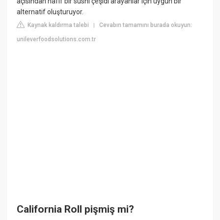
açısından hafif bir sushi çeşidi arayanlar için uygun bir
alternatif oluşturuyor.
Kaynak kaldırma talebi
Cevabın tamamını burada okuyun:
|
unileverfoodsolutions.com.tr
California Roll pişmiş mi?