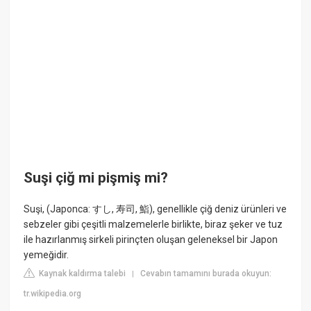
Suşi çiğ mi pişmiş mi?
Suşi, (Japonca: すし, 寿司, 鮨), genellikle çiğ deniz ürünleri ve
sebzeler gibi çeşitli malzemelerle birlikte, biraz şeker ve tuz
ile hazırlanmış sirkeli pirinçten oluşan geleneksel bir Japon
yemeğidir.
Kaynak kaldırma talebi
Cevabın tamamını burada okuyun:
|
tr.wikipedia.org