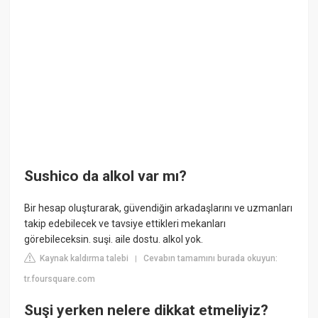
Sushico da alkol var mı?
Bir hesap oluşturarak, güvendiğin arkadaşlarını ve uzmanları
takip edebilecek ve tavsiye ettikleri mekanları
görebileceksin. suşi. aile dostu. alkol yok.
Kaynak kaldırma talebi
Cevabın tamamını burada okuyun:
|
tr.foursquare.com
Suşi yerken nelere dikkat etmeliyiz?