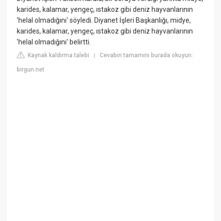
karides, kalamar, yengeç, ıstakoz gibi deniz hayvanlarının
'helal olmadığını' söyledi. Diyanet İşleri Başkanlığı, midye,
karides, kalamar, yengeç, ıstakoz gibi deniz hayvanlarının
'helal olmadığını' belirtti.
Kaynak kaldırma talebi
Cevabın tamamını burada okuyun:
|
birgun.net