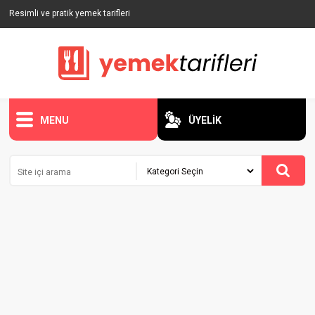
Resimli ve pratik yemek tarifleri
MENU
ÜYELİK