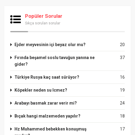
Popüler Sorular
Sıkça sorulan sorular
Ejder meyvesinin içi beyaz olur mu?
20
Fırında beşamel soslu tavuğun yanına ne
37
gider?
Türkiye Rusya kaç saat sürüyor?
16
Köpekler neden su Icmez?
19
Arabayı basmak zarar verir mi?
24
Bıçak hangi malzemeden yapılır?
18
Hz Muhammed bebekken konuşmuş
17