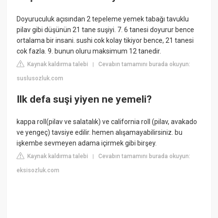
Doyuruculuk açısından 2 tepeleme yemek tabağı tavuklu
pilav gibi düşünün 21 tane suşiyi. 7. 6 tanesi doyurur bence
ortalama bir insani. sushi cok kolay tikiyor bence, 21 tanesi
cok fazla. 9. bunun oluru maksimum 12 tanedir.
Kaynak kaldırma talebi
Cevabın tamamını burada okuyun:
|
suslusozluk.com
Ilk defa suşi yiyen ne yemeli?
kappa roll(pilav ve salatalık) ve california roll (pilav, avakado
ve yengeç) tavsiye edilir. hemen alışamayabilirsiniz. bu
işkembe sevmeyen adama içirmek gibi birşey.
Kaynak kaldırma talebi
Cevabın tamamını burada okuyun:
|
eksisozluk.com