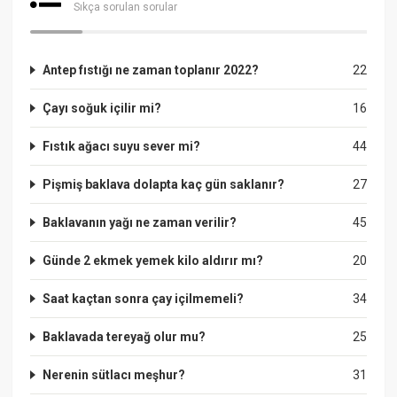
Sıkça sorulan sorular
Antep fıstığı ne zaman toplanır 2022?
22
Çayı soğuk içilir mi?
16
Fıstık ağacı suyu sever mi?
44
Pişmiş baklava dolapta kaç gün saklanır?
27
Baklavanın yağı ne zaman verilir?
45
Günde 2 ekmek yemek kilo aldırır mı?
20
Saat kaçtan sonra çay içilmemeli?
34
Baklavada tereyağ olur mu?
25
Nerenin sütlacı meşhur?
31