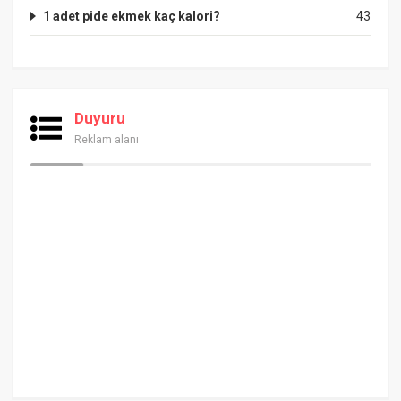
1 adet pide ekmek kaç kalori?
43
Duyuru
Reklam alanı