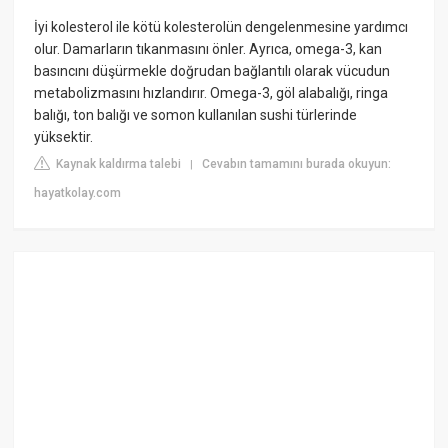
İyi kolesterol ile kötü kolesterolün dengelenmesine yardımcı
olur. Damarların tıkanmasını önler. Ayrıca, omega-3, kan
basıncını düşürmekle doğrudan bağlantılı olarak vücudun
metabolizmasını hızlandırır. Omega-3, göl alabalığı, ringa
balığı, ton balığı ve somon kullanılan sushi türlerinde
yüksektir.
Kaynak kaldırma talebi
Cevabın tamamını burada okuyun:
|
hayatkolay.com