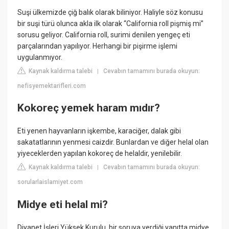
Suşi ülkemizde çiğ balık olarak biliniyor. Haliyle söz konusu
bir suşi türü olunca akla ilk olarak “California roll pişmiş mi”
sorusu geliyor. California roll, surimi denilen yengeç eti
parçalarından yapılıyor. Herhangi bir pişirme işlemi
uygulanmıyor.
Kaynak kaldırma talebi
Cevabın tamamını burada okuyun:
|
nefisyemektarifleri.com
Kokoreç yemek haram mıdır?
Eti yenen hayvanların işkembe, karaciğer, dalak gibi
sakatatlarının yenmesi caizdir. Bunlardan ve diğer helal olan
yiyeceklerden yapılan kokoreç de helaldir, yenilebilir.
Kaynak kaldırma talebi
Cevabın tamamını burada okuyun:
|
sorularlaislamiyet.com
Midye eti helal mi?
Diyanet İşleri Yüksek Kurulu, bir soruya verdiği yanıtta midye,