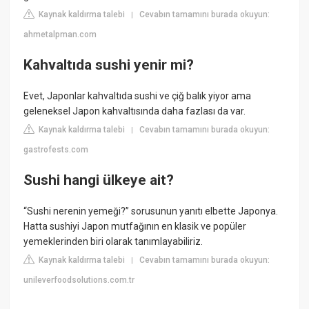
Kaynak kaldırma talebi
Cevabın tamamını burada okuyun:
|
ahmetalpman.com
Kahvaltıda sushi yenir mi?
Evet, Japonlar kahvaltıda sushi ve çiğ balık yiyor ama
geleneksel Japon kahvaltısında daha fazlası da var.
Kaynak kaldırma talebi
Cevabın tamamını burada okuyun:
|
gastrofests.com
Sushi hangi ülkeye ait?
“Sushi nerenin yemeği?” sorusunun yanıtı elbette Japonya.
Hatta sushiyi Japon mutfağının en klasik ve popüler
yemeklerinden biri olarak tanımlayabiliriz.
Kaynak kaldırma talebi
Cevabın tamamını burada okuyun:
|
unileverfoodsolutions.com.tr