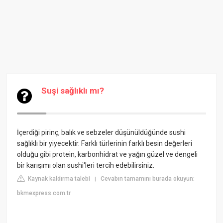
Suşi sağlıklı mı?
İçerdiği pirinç, balık ve sebzeler düşünüldüğünde sushi
sağlıklı bir yiyecektir. Farklı türlerinin farklı besin değerleri
olduğu gibi protein, karbonhidrat ve yağın güzel ve dengeli
bir karışımı olan sushi'leri tercih edebilirsiniz.
Kaynak kaldırma talebi
Cevabın tamamını burada okuyun:
|
bkmexpress.com.tr