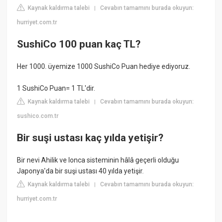
Kaynak kaldırma talebi
Cevabın tamamını burada okuyun:
|
hurriyet.com.tr
SushiCo 100 puan kaç TL?
Her 1000. üyemize 1000 SushiCo Puan hediye ediyoruz.
1 SushiCo Puan= 1 TL'dir.
Kaynak kaldırma talebi
Cevabın tamamını burada okuyun:
|
sushico.com.tr
Bir suşi ustası kaç yılda yetişir?
Bir nevi Ahilik ve lonca sisteminin hâlâ geçerli olduğu
Japonya'da bir suşi ustası 40 yılda yetişir.
Kaynak kaldırma talebi
Cevabın tamamını burada okuyun:
|
hurriyet.com.tr