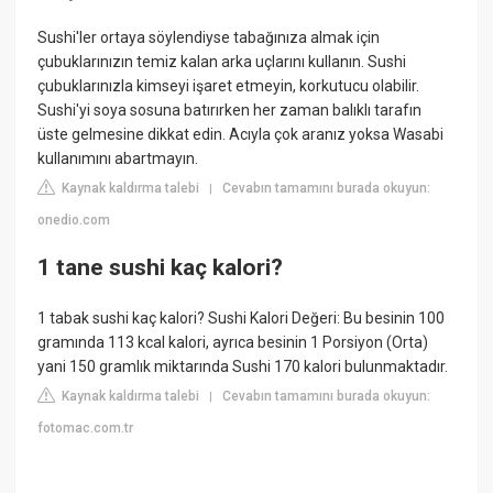
Sushi'ler ortaya söylendiyse tabağınıza almak için
çubuklarınızın temiz kalan arka uçlarını kullanın. Sushi
çubuklarınızla kimseyi işaret etmeyin, korkutucu olabilir.
Sushi'yi soya sosuna batırırken her zaman balıklı tarafın
üste gelmesine dikkat edin. Acıyla çok aranız yoksa Wasabi
kullanımını abartmayın.
Kaynak kaldırma talebi
Cevabın tamamını burada okuyun:
|
onedio.com
1 tane sushi kaç kalori?
1 tabak sushi kaç kalori? Sushi Kalori Değeri: Bu besinin 100
gramında 113 kcal kalori, ayrıca besinin 1 Porsiyon (Orta)
yani 150 gramlık miktarında Sushi 170 kalori bulunmaktadır.
Kaynak kaldırma talebi
Cevabın tamamını burada okuyun:
|
fotomac.com.tr