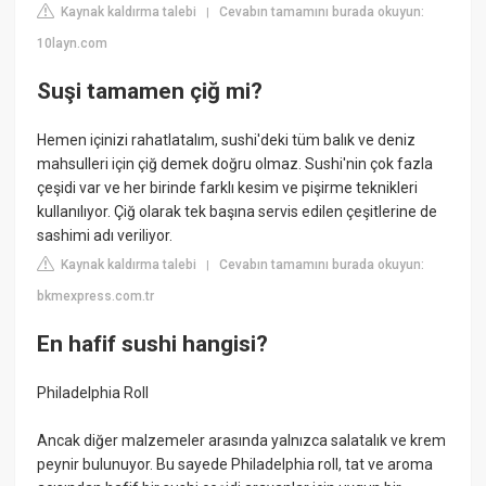
Kaynak kaldırma talebi
Cevabın tamamını burada okuyun:
|
10layn.com
Suşi tamamen çiğ mi?
Hemen içinizi rahatlatalım, sushi'deki tüm balık ve deniz
mahsulleri için çiğ demek doğru olmaz. Sushi'nin çok fazla
çeşidi var ve her birinde farklı kesim ve pişirme teknikleri
kullanılıyor. Çiğ olarak tek başına servis edilen çeşitlerine de
sashimi adı veriliyor.
Kaynak kaldırma talebi
Cevabın tamamını burada okuyun:
|
bkmexpress.com.tr
En hafif sushi hangisi?
Philadelphia Roll
Ancak diğer malzemeler arasında yalnızca salatalık ve krem
peynir bulunuyor. Bu sayede Philadelphia roll, tat ve aroma