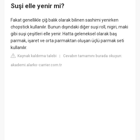
Suşi elle yenir mi?
Fakat genellikle çiğ balık olarak bilinen sashimi yenirken
chopstick kullanılır. Bunun dışındaki diğer suşi roll, nigiri, maki
gibi suşi çeşitleri elle yenir. Hatta geleneksel olarak baş
parmak, işaret ve orta parmaktan oluşan üçlü parmak seti
kullanılır.
Kaynak kaldırma talebi
Cevabın tamamını burada okuyun:
|
akademi.alarko-carrier.com.tr