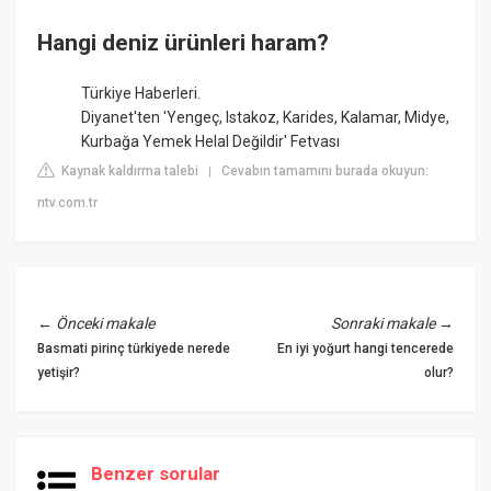
Hangi deniz ürünleri haram?
Türkiye Haberleri.
Diyanet'ten 'Yengeç, Istakoz, Karides, Kalamar, Midye,
Kurbağa Yemek Helal Değildir' Fetvası
Kaynak kaldırma talebi
Cevabın tamamını burada okuyun:
|
ntv.com.tr
←
Önceki makale
Sonraki makale
→
Basmati pirinç türkiyede nerede
En iyi yoğurt hangi tencerede
yetişir?
olur?
Benzer sorular