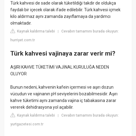
Türk kahvesi de sade olarak tüketildiği takdir de oldukça
faydalı bir içecek olarak ifade edilebilir. Türk kahvesi içmek
kilo aldırmaz aynı zamanda zayıflamaya da yardımcı
olmaktadır.
Kaynak kaldırma talebi
Cevabın tamamını burada okuyun:
|
hurriyet.com.tr
Türk kahvesi vajinaya zarar verir mi?
AŞIRI KAHVE TÜKETİMİ VAJİNAL KURULUĞA NEDEN
OLUYOR
Bunun nedeni, kahvenin kafein içermesi ve aşırı dozun
vücudun ve vajinanın pH seviyelerini bozabilmesidir. Aşırı
kahve tüketimi aynı zamanda vajina iç tabakasına zarar
vererek dehidrasyona yol açabilir.
Kaynak kaldırma talebi
Cevabın tamamını burada okuyun:
|
yurtgazetesi.com.tr