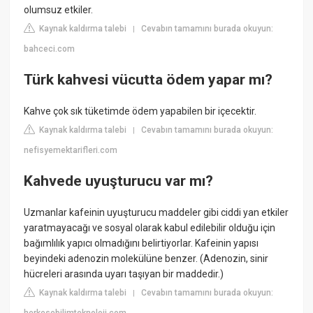
olumsuz etkiler.
Kaynak kaldırma talebi
Cevabın tamamını burada okuyun:
|
bahceci.com
Türk kahvesi vücutta ödem yapar mı?
Kahve çok sık tüketimde ödem yapabilen bir içecektir.
Kaynak kaldırma talebi
Cevabın tamamını burada okuyun:
|
nefisyemektarifleri.com
Kahvede uyuşturucu var mı?
Uzmanlar kafeinin uyuşturucu maddeler gibi ciddi yan etkiler
yaratmayacağı ve sosyal olarak kabul edilebilir olduğu için
bağımlılık yapıcı olmadığını belirtiyorlar. Kafeinin yapısı
beyindeki adenozin molekülüne benzer. (Adenozin, sinir
hücreleri arasında uyarı taşıyan bir maddedir.)
Kaynak kaldırma talebi
Cevabın tamamını burada okuyun:
|