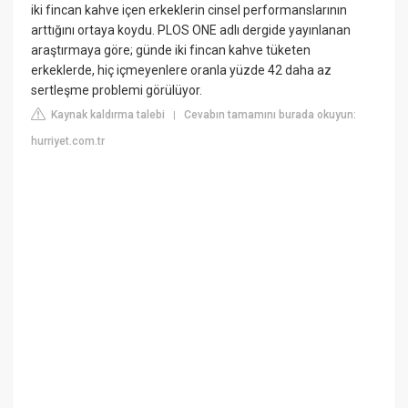
iki fincan kahve içen erkeklerin cinsel performanslarının
arttığını ortaya koydu. PLOS ONE adlı dergide yayınlanan
araştırmaya göre; günde iki fincan kahve tüketen
erkeklerde, hiç içmeyenlere oranla yüzde 42 daha az
sertleşme problemi görülüyor.
Kaynak kaldırma talebi
Cevabın tamamını burada okuyun:
|
hurriyet.com.tr