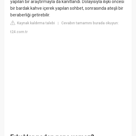
yapılan bir araştırmayla da kanıtlandı. Dolayısıyla ilişki öncesi
bir bardak kahve içerek yapılan sohbet, sonrasında ateşli bir
beraberliği getirebilir.
Kaynak kaldırma talebi
Cevabın tamamını burada okuyun:
|
t24.com.tr