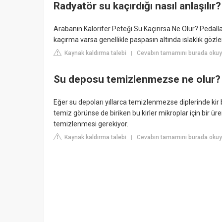
Radyatör su kaçırdığı nasıl anlaşılır?
Arabanın Kalorifer Peteği Su Kaçırırsa Ne Olur? Pedall
kaçırma varsa genellikle paspasın altında ıslaklık gözl
Kaynak kaldırma talebi
Cevabın tamamını burada okuyu
|
Su deposu temizlenmezse ne olur?
Eğer su depoları yıllarca temizlenmezse diplerinde kir bi
temiz görünse de biriken bu kirler mikroplar için bir ü
temizlenmesi gerekiyor.
Kaynak kaldırma talebi
Cevabın tamamını burada okuyu
|