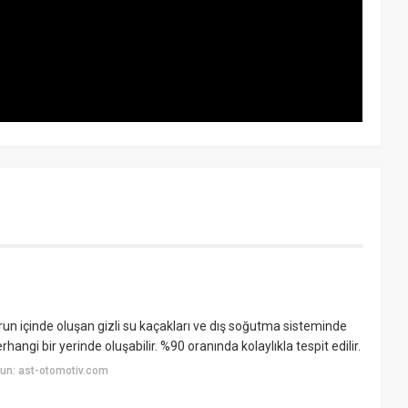
run içinde oluşan gizli su kaçakları ve dış soğutma sisteminde
angi bir yerinde oluşabilir. %90 oranında kolaylıkla tespit edilir.
un: ast-otomotiv.com