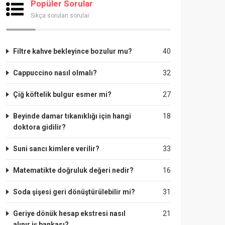
Popüler Sorular
Sıkça sorulan sorular
Filtre kahve bekleyince bozulur mu?
40
Cappuccino nasıl olmalı?
32
Çiğ köftelik bulgur esmer mi?
27
Beyinde damar tıkanıklığı için hangi
18
doktora gidilir?
Suni sancı kimlere verilir?
33
Matematikte doğruluk değeri nedir?
16
Soda şişesi geri dönüştürülebilir mi?
31
Geriye dönük hesap ekstresi nasıl
21
alınır iş bankası?