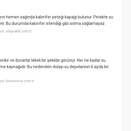
arın hemen sağında kalorifer peteği kapağı bulunur. Petekte su
enir. Bu durumda kalorifer istendiği gibi ısıtma sağlamayaz.
n: otopratik.com.tr
rikir ve duvarlar lekeli bir şekilde görünür. Her ne kadar su
reme kaynağıdır. Bu nedenden dolayı su depolarının 6 ayda bir
n: bioservice.com.tr