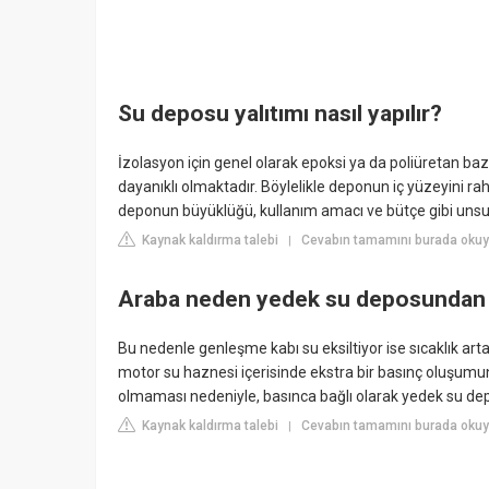
Su deposu yalıtımı nasıl yapılır?
İzolasyon için genel olarak epoksi ya da poliüretan ba
dayanıklı olmaktadır. Böylelikle deponun iç yüzeyini r
deponun büyüklüğü, kullanım amacı ve bütçe gibi unsur
Kaynak kaldırma talebi
Cevabın tamamını burada okuy
|
Araba neden yedek su deposundan 
Bu nedenle genleşme kabı su eksiltiyor ise sıcaklık ar
motor su haznesi içerisinde ekstra bir basınç oluşumun
olmaması nedeniyle, basınca bağlı olarak yedek su de
Kaynak kaldırma talebi
Cevabın tamamını burada okuy
|