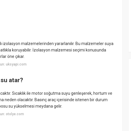
zlı izolasyon malzemelerinden yararlanılır. Bu malzemeler suya
ahatlıkla koruyabilir. İzolasyon malzemesi seçimi konusunda
lar öne çıkar.
un: uksyapi.com
su atar?
tacaktır. Sıcaklık ile motor soğutma suyu genleşerek, hortum ve
a neden olacaktır. Basınç araç içerisinde istenen bir durum
posu su yükselmesi meydana gelir.
un: otolye.com