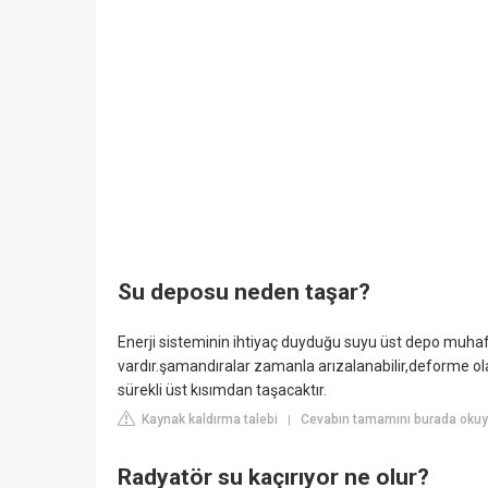
Su deposu neden taşar?
Enerji sisteminin ihtiyaç duyduğu suyu üst depo muha
vardır.şamandıralar zamanla arızalanabilir,deforme ol
sürekli üst kısımdan taşacaktır.
Kaynak kaldırma talebi
Cevabın tamamını burada okuy
|
Radyatör su kaçırıyor ne olur?