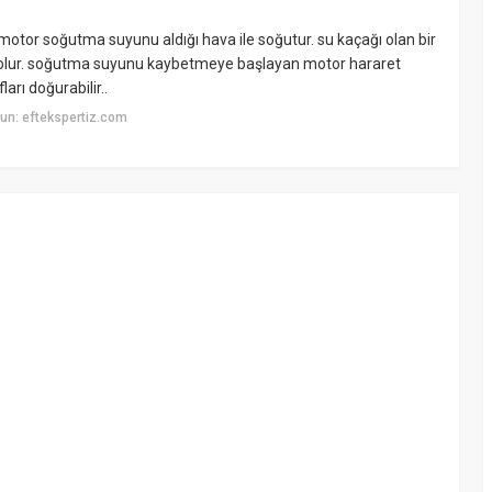
motor soğutma suyunu aldığı hava ile soğutur. su kaçağı olan bir
olur. soğutma suyunu kaybetmeye başlayan motor hararet
rı doğurabilir..
un: eftekspertiz.com