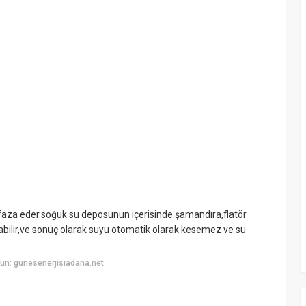
faza eder.soğuk su deposunun içerisinde şamandıra,flatör
abilir,ve sonuç olarak suyu otomatik olarak kesemez ve su
un: gunesenerjisiadana.net