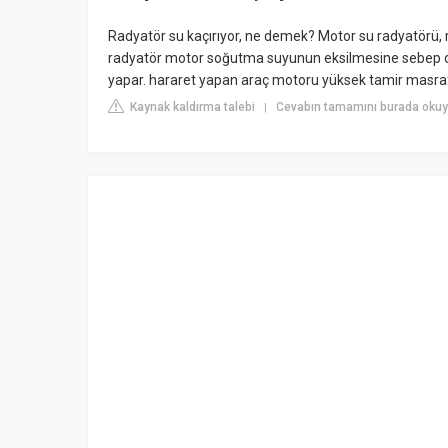
Radyatör su kaçırıyor, ne demek? Motor su radyatörü, 
radyatör motor soğutma suyunun eksilmesine sebep 
yapar. hararet yapan araç motoru yüksek tamir masrafla
Kaynak kaldırma talebi
Cevabın tamamını burada okuy
|