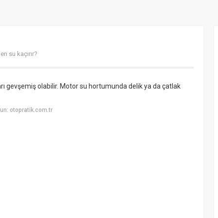
n su kaçırır?
ları gevşemiş olabilir. Motor su hortumunda delik ya da çatlak
n: otopratik.com.tr