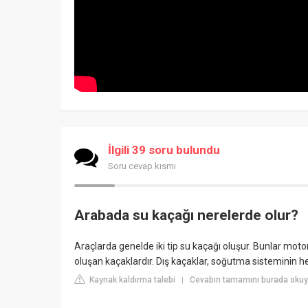
İlgili 39 soru bulundu
Soru cevap kısmı
Arabada su kaçağı nerelerde olur?
Araçlarda genelde iki tip su kaçağı oluşur. Bunlar moto
oluşan kaçaklardır. Dış kaçaklar, soğutma sisteminin herh
Kaynak kaldırma talebi
Cevabın tamamını burada okuy
|