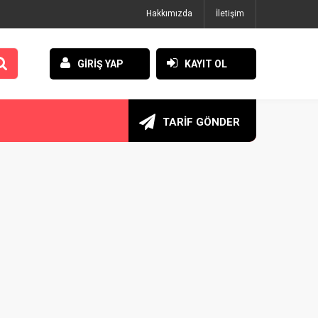
Hakkımızda
İletişim
GİRİŞ YAP
KAYIT OL
TARİF GÖNDER