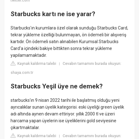
twitter.com
Starbucks kartı ne ise yarar?
Starbucks'ın kurumlara özel olarak sunduğu Starbucks Card,
tekrar yükleme özelliği bulunmayan, ön ödemeli bir alışveriş
kartıdır. Ön ödemeli satın alınabilen Kurumsal Starbucks
Card'a içindeki bakiye bittikten sonra tekrar yükleme
yapılamamaktadır.
Kaynak kaldırma talebi
Cevabın tamamını burada okuyun:
|
shaya.com.tr
Starbucks Yeşil üye ne demek?
starbucks'ın 9 nisan 2022 tarihi ile başlatmış olduğu yeni
ayrıcalıklar sunan üyelik kategorisi. eski üyeliği green üyelik
adı altında aynen devam ettiriyor. yıllık 2000 tl ve üzeri
harcama yapan üyelerin ise üyeliklerini gold seviyesine
çıkartmaktalar.
Kaynak kaldırma talebi
Cevabın tamamını burada okuyun:
|