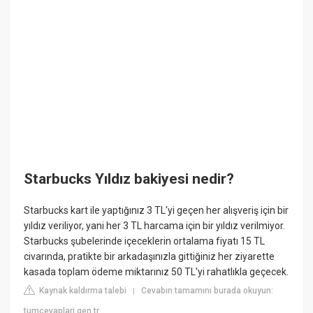
Starbucks Yıldız bakiyesi nedir?
Starbucks kart ile yaptığınız 3 TL'yi geçen her alışveriş için bir
yıldız veriliyor, yani her 3 TL harcama için bir yıldız verilmiyor.
Starbucks şubelerinde içeceklerin ortalama fiyatı 15 TL
civarında, pratikte bir arkadaşınızla gittiğiniz her ziyarette
kasada toplam ödeme miktarınız 50 TL'yi rahatlıkla geçecek.
Kaynak kaldırma talebi
Cevabın tamamını burada okuyun:
|
tumcevaplari.gen.tr