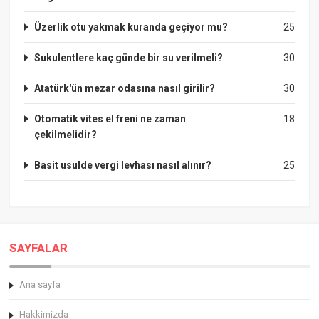
Üzerlik otu yakmak kuranda geçiyor mu?
25
Sukulentlere kaç günde bir su verilmeli?
30
Atatürk'ün mezar odasına nasıl girilir?
30
Otomatik vites el freni ne zaman
18
çekilmelidir?
Basit usulde vergi levhası nasıl alınır?
25
SAYFALAR
Ana sayfa
Hakkimizda