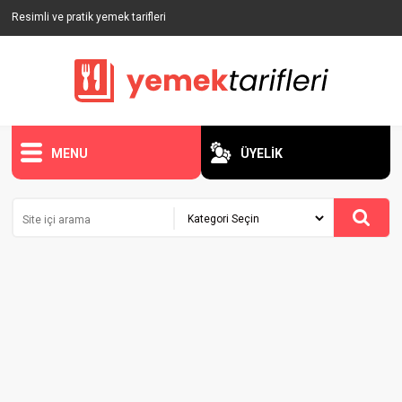
Resimli ve pratik yemek tarifleri
MENU
ÜYELİK