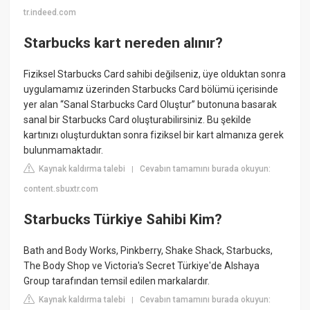
tr.indeed.com
Starbucks kart nereden alınır?
Fiziksel Starbucks Card sahibi değilseniz, üye olduktan sonra
uygulamamız üzerinden Starbucks Card bölümü içerisinde
yer alan “Sanal Starbucks Card Oluştur” butonuna basarak
sanal bir Starbucks Card oluşturabilirsiniz. Bu şekilde
kartınızı oluşturduktan sonra fiziksel bir kart almanıza gerek
bulunmamaktadır.
Kaynak kaldırma talebi
Cevabın tamamını burada okuyun:
|
content.sbuxtr.com
Starbucks Türkiye Sahibi Kim?
Bath and Body Works, Pinkberry, Shake Shack, Starbucks,
The Body Shop ve Victoria's Secret Türkiye'de Alshaya
Group tarafından temsil edilen markalardır.
Kaynak kaldırma talebi
Cevabın tamamını burada okuyun:
|