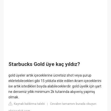
Starbucks Gold üye kaç yıldız?
gold üyeler artık içeceklerine ücretsiz shot veya şurup
ekletebilecekleri gibi 15 yıldızla elde edilen ikram içeceklerini
ise artık istedikleri boyda alabileceklerdir. gold üyelik için şart
ne derseniz yıllık minimum 2k tutarında alışveriş yapmış
olmak.
Kaynak kaldırma talebi
Cevabın tamamını burada okuyun:
|