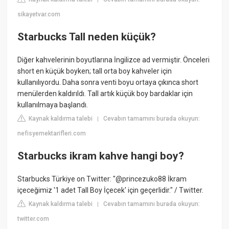
sikayetvar.com
Starbucks Tall neden küçük?
Diğer kahvelerinin boyutlarına İngilizce ad vermiştir. Önceleri
short en küçük boyken; tall orta boy kahveler için
kullanılıyordu. Daha sonra venti boyu ortaya çıkınca short
menülerden kaldırıldı. Tall artık küçük boy bardaklar için
kullanılmaya başlandı.
Kaynak kaldırma talebi
Cevabın tamamını burada okuyun:
|
nefisyemektarifleri.com
Starbucks ikram kahve hangi boy?
Starbucks Türkiye on Twitter: "@princezuko88 İkram
içeceğimiz '1 adet Tall Boy İçecek' için geçerlidir." / Twitter.
Kaynak kaldırma talebi
Cevabın tamamını burada okuyun:
|
twitter.com