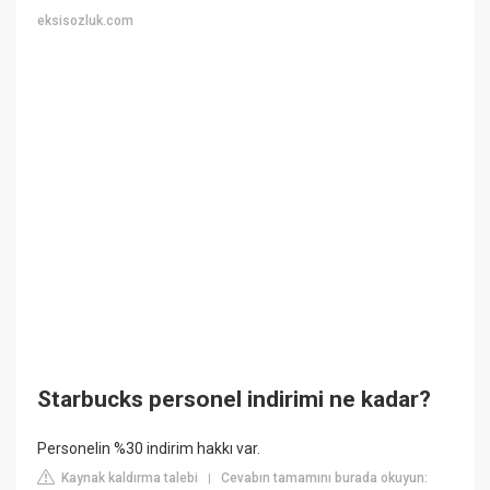
eksisozluk.com
Starbucks personel indirimi ne kadar?
Personelin %30 indirim hakkı var.
Kaynak kaldırma talebi
Cevabın tamamını burada okuyun:
|