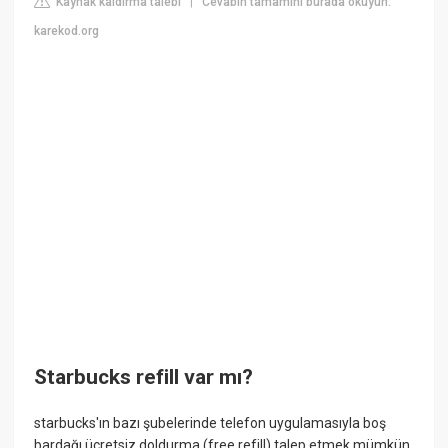
Kaynak kaldırma talebi
Cevabın tamamını burada okuyun:
|
karekod.org
Starbucks refill var mı?
starbucks'ın bazı şubelerinde telefon uygulamasıyla boş
bardağı ücretsiz doldurma (free refill) talep etmek mümkün.