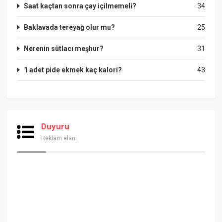
Saat kaçtan sonra çay içilmemeli?
34
Baklavada tereyağ olur mu?
25
Nerenin sütlacı meşhur?
31
1 adet pide ekmek kaç kalori?
43
Duyuru
Reklam alanı