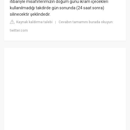
itibariyle misafirlerimizin doğum günü ikram içecekleri
kullanılmadığı takdirde gün sonunda (24 saat sonra)
silinecektir şeklindedir.
Kaynak kaldırma talebi
Cevabın tamamını burada okuyun:
|
twitter.com