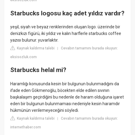
eksisozluk.com
Starbucks logosu kaç adet yıldız vardır?
yeşil, siyah ve beyaz renklerinden oluşan logo. üzerinde bir
denizkızı figürü, iki yıldız ve kalın harflerle starbucks coffee
yazısı bulunur. yuvarlaktır.
Kaynak kaldırma talebi
Cevabın tamamını burada okuyun:
|
eksisozluk.com
Starbucks helal mi?
Haramlığı konusunda kesin bir bulgunun bulunmadığını da
ifade eden Gökmenoğlu, böcekten elde edilen sıvının
başkalaşım geçirdiğini bu nedenle de haram olduğuna işaret
eden bir bulgunun bulunmaması nedeniyle kesin haramdır
hükmünün verilemeyeceğini söyledi.
Kaynak kaldırma talebi
Cevabın tamamını burada okuyun:
|
internethaber.com