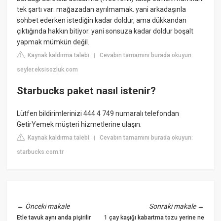
tek şartı var: mağazadan ayrılmamak. yani arkadaşınla
sohbet ederken istediğin kadar doldur, ama dükkandan
çıktığında hakkın bitiyor. yani sonsuza kadar doldur boşalt
yapmak mümkün değil.
Kaynak kaldırma talebi
Cevabın tamamını burada okuyun:
|
seyler.eksisozluk.com
Starbucks paket nasıl istenir?
Lütfen bildirimlerinizi 444 4 749 numaralı telefondan
GetirYemek müşteri hizmetlerine ulaşın.
Kaynak kaldırma talebi
Cevabın tamamını burada okuyun:
|
starbucks.com.tr
←
Önceki makale
Sonraki makale
→
Etle tavuk aynı anda pişirilir
1 çay kaşığı kabartma tozu yerine ne