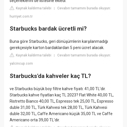
seçeneklerini de listesine ekledi.
Kaynak kaldırma talebi
Cevabın tamamını burada okuyun:
|
hurriyet.com.tr
Starbucks bardak ücretli mi?
Buna göre Starbucks, geri dönüşümlerin karşılanmadığı
gerekçesiyle karton bardaklardan 5 peni ücret alacak.
Kaynak kaldırma talebi
Cevabın tamamını burada okuyun:
|
yalcincup.com
Starbucks'da kahveler kaç TL?
ve Starbucks büyük boy filtre kahve fiyatı: 41,00 TL'dir.
Starbucks kahve fiyatları kaç TL 2023? Flat White 40,00 TL,
Ristretto Bianco 40,00 TL, Espresso tek 25,00 TL, Espresso
duble 31,00 TL, Türk Kahvesi tek 28,00 TL, Türk Kahvesi
duble 32,00 TL, Caffe Americano küçük 35,00 TL ve Caffe
Americano orta 39,00 TL'dir.