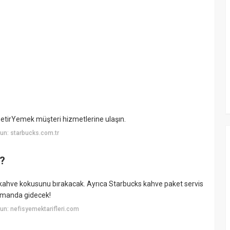
GetirYemek müşteri hizmetlerine ulaşın.
un: starbucks.com.tr
?
 kahve kokusunu bırakacak. Ayrıca Starbucks kahve paket servis
 zamanda gidecek!
n: nefisyemektarifleri.com