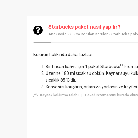
Starbucks paket nasıl yapılır?
Ana Sayfa
»
Sıkça sorulan sorular
» Starbucks paket
Bu ürün hakkında daha fazlası
®
Bir fincan kahve için 1 paket Starbucks
Premium
Üzerine 180 ml sıcak su dökün. Kaynar suyu kul
sıcaklık 85°C'dir.
Kahvenizi karıştırın, arkanıza yaslanın ve keyfini 
Kaynak kaldırma talebi
Cevabın tamamını burada oku
|