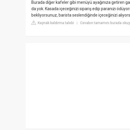
Burada diğer kafeler gibi menüyü ayağınıza getiren ga
da yok. Kasada içeceğinizi sipariş edip paranızı ödüy
bekliyorsunuz, barista seslendiğinde içeceğinizi alıyor
Kaynak kaldırma talebi
Cevabın tamamını burada oku
|