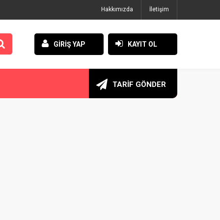
Hakkımızda
İletişim
GİRİŞ YAP
KAYIT OL
TARİF GÖNDER