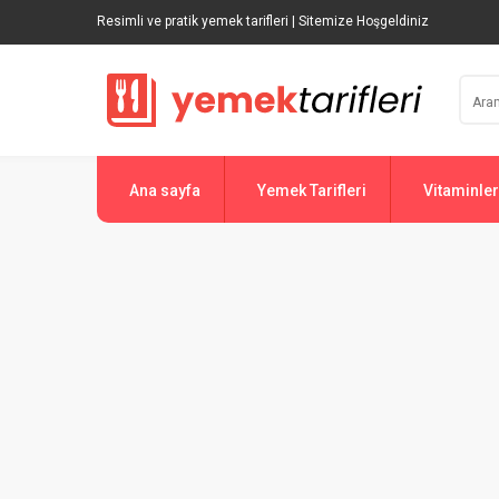
Resimli ve pratik yemek tarifleri | Sitemize Hoşgeldiniz
Ana sayfa
Yemek Tarifleri
Vitaminler