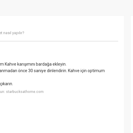
 nasıl yapılır?
 Kahve karışımını bardağa ekleyin.
lanmadan önce 30 saniye dinlendirin. Kahve için optimum
çıkarın.
yun: starbucksathome.com