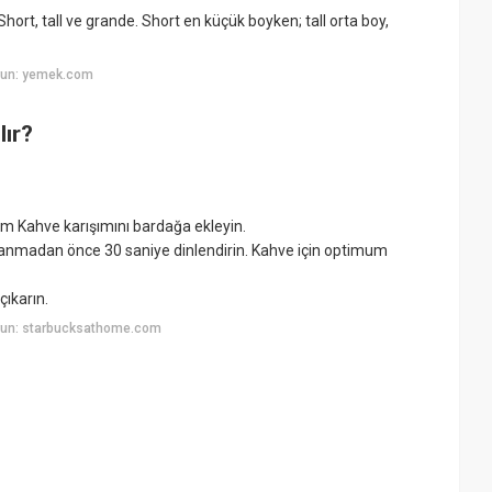
hort, tall ve grande. Short en küçük boyken; tall orta boy,
yun: yemek.com
lır?
 Kahve karışımını bardağa ekleyin.
lanmadan önce 30 saniye dinlendirin. Kahve için optimum
çıkarın.
yun: starbucksathome.com