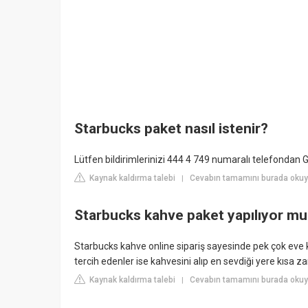
Starbucks paket nasıl istenir?
Lütfen bildirimlerinizi 444 4 749 numaralı telefondan 
Kaynak kaldırma talebi
Cevabın tamamını burada okuy
|
Starbucks kahve paket yapılıyor mu
Starbucks kahve online sipariş sayesinde pek çok eve
tercih edenler ise kahvesini alıp en sevdiği yere kısa
Kaynak kaldırma talebi
Cevabın tamamını burada okuyu
|