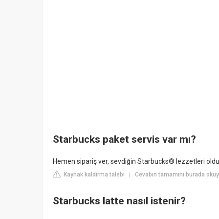
Starbucks paket servis var mı?
Hemen sipariş ver, sevdiğin Starbucks® lezzetleri oldu
Kaynak kaldırma talebi
Cevabın tamamını burada okuy
|
Starbucks latte nasıl istenir?