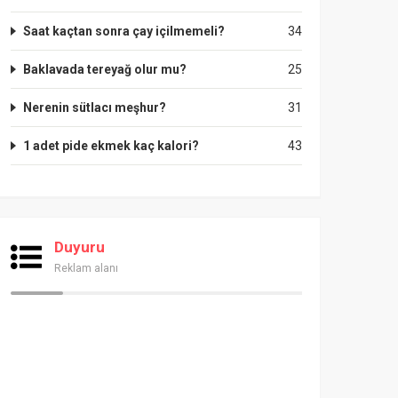
Saat kaçtan sonra çay içilmemeli?
34
Baklavada tereyağ olur mu?
25
Nerenin sütlacı meşhur?
31
1 adet pide ekmek kaç kalori?
43
Duyuru
Reklam alanı