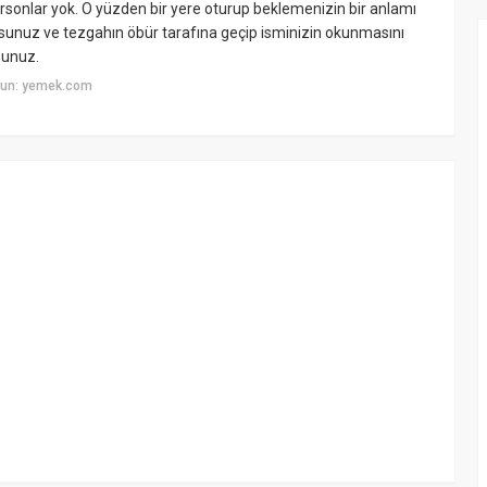
rsonlar yok. O yüzden bir yere oturup beklemenizin bir anlamı
orsunuz ve tezgahın öbür tarafına geçip isminizin okunmasını
sunuz.
yun: yemek.com