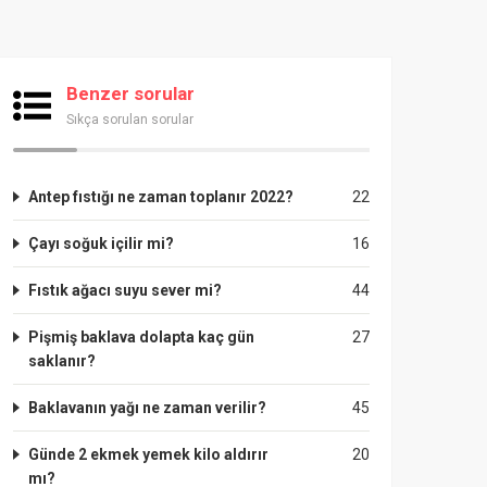
Benzer sorular
Sıkça sorulan sorular
Antep fıstığı ne zaman toplanır 2022?
22
Çayı soğuk içilir mi?
16
Fıstık ağacı suyu sever mi?
44
Pişmiş baklava dolapta kaç gün
27
saklanır?
Baklavanın yağı ne zaman verilir?
45
Günde 2 ekmek yemek kilo aldırır
20
mı?