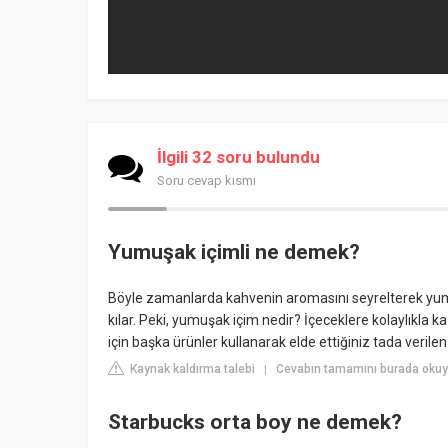
İlgili 32 soru bulundu
Soru cevap kısmı
Yumuşak içimli ne demek?
Böyle zamanlarda kahvenin aromasını seyrelterek yumu
kılar. Peki, yumuşak içim nedir? İçeceklere kolaylıkla 
için başka ürünler kullanarak elde ettiğiniz tada verilen 
Kaynak kaldırma talebi
Cevabın tamamını burada okuy
|
Starbucks orta boy ne demek?