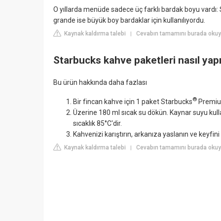
O yıllarda menüde sadece üç farklı bardak boyu vardı: S
grande ise büyük boy bardaklar için kullanılıyordu.
Kaynak kaldırma talebi
Cevabın tamamını burada oku
|
Starbucks kahve paketleri nasıl yapı
Bu ürün hakkında daha fazlası
®
Bir fincan kahve için 1 paket Starbucks
Premium
Üzerine 180 ml sıcak su dökün. Kaynar suyu kul
sıcaklık 85°C'dir.
Kahvenizi karıştırın, arkanıza yaslanın ve keyfini 
Kaynak kaldırma talebi
Cevabın tamamını burada oku
|