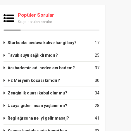
Popüler Sorular
Sıkça sorulan sorular
Starbucks bedava kahve hangi boy?
17
Tavuk suyu sağlıklı mıdır?
25
Acı bademin adı neden acı badem?
37
Hz Meryem kocasi kimdir?
30
Zenginlik duası kabul olur mu?
34
Uzaya giden insan yaşlanır mı?
28
Regl ağrısına ne iyi gelir masaj?
41
Kanser hastalarında Hangi kan
33