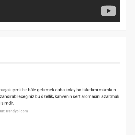
şak içimli bir hâle getirmek daha kolay bir tüketimi mümkün
kazandırabileceğiniz bu özellik, kahvenin sert aromasını azaltmak
isimdir.
un: trendyol.com