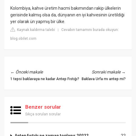
Kolombiya, kahve üretim hacmi bakımından rakip ülkelerin
gerisinde kalmış olsa da, dünyanın en iyi kahvesinin üretildiği
yer olarak ün yapmış bir ülke.
Kaynak kaldırma talebi
Cevabın tamamını burada okuyun:
|
blog.obilet.com
←
Önceki makale
Sonraki makale
→
1 tepsi baklavaya ne kadar Antep Fıstığı?
Baklava Urfa mı antep mi?
Benzer sorular
Sıkça sorulan sorular
Antep fıstığı ne zaman toplanır 2022?
22