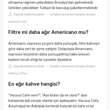
olmasına rağmen çekirdekleri Brezilya'dan gelmektedir.
Getirilen çekirdekler Türkiye'de kavrulup paketlenmektedir.
Kaynak kaldırma talebi
Cevabın tamamını burada okuyun:
|
avansas.com
Filtre mi daha ağır Americano mu?
Americano, espresso ya göre daha yumuşak, filtre kahveye
göre daha sert bir içime sahiptir. Dolayısıyla Americano,
espresso lezzetinin daha yumuşatılmış halini isteyen
kişilerin tercih ettiği bir içecektir diyebiliriz.
Kaynak kaldırma talebi
Cevabın tamamını burada okuyun:
|
mithra.coffee
En ağır kahve hangisi?
"Viscous Cafe nere?", "Ass Kicker da ne ola ki?" diye
kafasında deli sorular olanlar için açıklayalım: Viscous Cafe,
Avustralya'nın Adelaide kentinde bulunan bir kafe ve bir