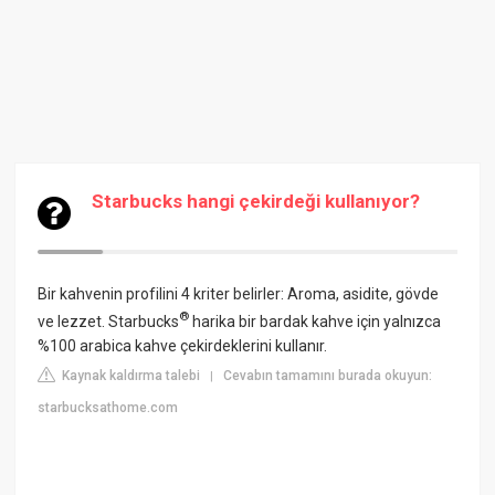
Starbucks hangi çekirdeği kullanıyor?
Bir kahvenin profilini 4 kriter belirler: Aroma, asidite, gövde
®
ve lezzet. Starbucks
harika bir bardak kahve için yalnızca
%100 arabica kahve çekirdeklerini kullanır.
Kaynak kaldırma talebi
Cevabın tamamını burada okuyun:
|
starbucksathome.com