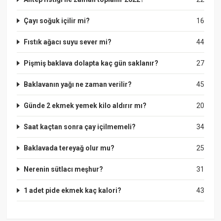
Çayı soğuk içilir mi?
16
Fıstık ağacı suyu sever mi?
44
Pişmiş baklava dolapta kaç gün saklanır?
27
Baklavanın yağı ne zaman verilir?
45
Günde 2 ekmek yemek kilo aldırır mı?
20
Saat kaçtan sonra çay içilmemeli?
34
Baklavada tereyağ olur mu?
25
Nerenin sütlacı meşhur?
31
1 adet pide ekmek kaç kalori?
43