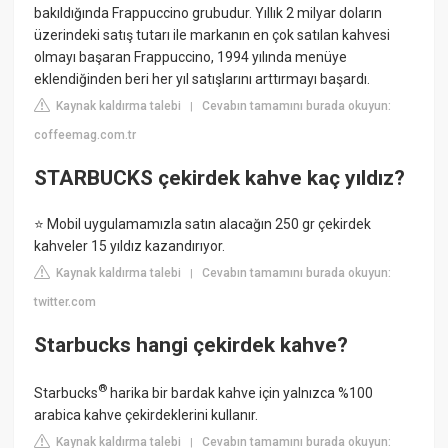
bakıldığında Frappuccino grubudur. Yıllık 2 milyar doların
üzerindeki satış tutarı ile markanın en çok satılan kahvesi
olmayı başaran Frappuccino, 1994 yılında menüye
eklendiğinden beri her yıl satışlarını arttırmayı başardı.
Kaynak kaldırma talebi
Cevabın tamamını burada okuyun:
|
coffeemag.com.tr
STARBUCKS çekirdek kahve kaç yıldız?
⭐ Mobil uygulamamızla satın alacağın 250 gr çekirdek
kahveler 15 yıldız kazandırıyor.
Kaynak kaldırma talebi
Cevabın tamamını burada okuyun:
|
twitter.com
Starbucks hangi çekirdek kahve?
®
Starbucks
harika bir bardak kahve için yalnızca %100
arabica kahve çekirdeklerini kullanır.
Kaynak kaldırma talebi
Cevabın tamamını burada okuyun:
|