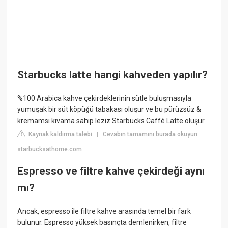
Starbucks latte hangi kahveden yapılır?
%100 Arabica kahve çekirdeklerinin sütle buluşmasıyla
yumuşak bir süt köpüğü tabakası oluşur ve bu pürüzsüz &
kremamsı kıvama sahip leziz Starbucks Caffé Latte oluşur.
Kaynak kaldırma talebi
Cevabın tamamını burada okuyun:
|
starbucksathome.com
Espresso ve filtre kahve çekirdeği aynı
mı?
Ancak, espresso ile filtre kahve arasında temel bir fark
bulunur. Espresso yüksek basınçta demlenirken, filtre