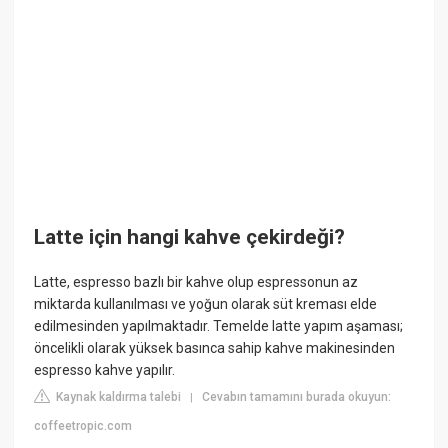
Latte için hangi kahve çekirdeği?
Latte, espresso bazlı bir kahve olup espressonun az
miktarda kullanılması ve yoğun olarak süt kreması elde
edilmesinden yapılmaktadır. Temelde latte yapım aşaması;
öncelikli olarak yüksek basınca sahip kahve makinesinden
espresso kahve yapılır.
Kaynak kaldırma talebi
Cevabın tamamını burada okuyun:
|
coffeetropic.com