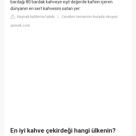
bardağı 80 bardak kahveye eşit değerde kafein içeren
dünyanın en sert kahvesini satan yer.
Kaynak kaldırma talebi
Cevabın tamamını burada okuyun:
|
yemek.com
En iyi kahve çekirdeği hangi ülkenin?