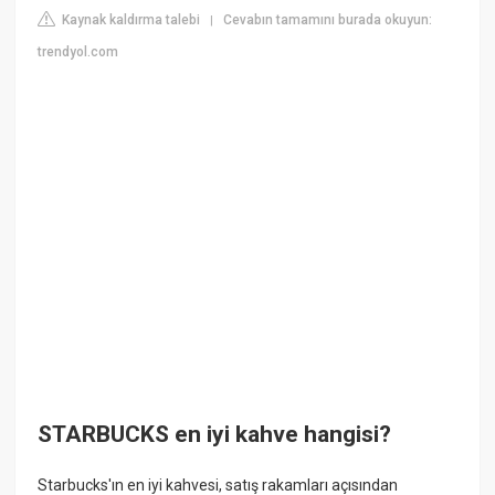
Kaynak kaldırma talebi
Cevabın tamamını burada okuyun:
|
trendyol.com
STARBUCKS en iyi kahve hangisi?
Starbucks'ın en iyi kahvesi, satış rakamları açısından