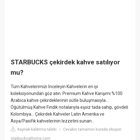
STARBUCKS çekirdek kahve satılıyor
mu?
Tüm Kahvelerimizi İnceleyin Kahvelerin en iyi
koleksiyonundan göz atın. Premium Kahve Karışımı %100
Arabica kahve çekirdeklerinin sütle buluşmasıyla...
Öğütülmüş Kahve Fındık notalarıyla eşsiz tada sahip, gövdeli
Kolombiya... Çekirdek Kahveler Latin Amerika ve
Asya/Pasifik kahvelerinin lezzetini sunan...
Kaynak kaldırma talebi
Cevabın tamamını burada okuyun:
|
starbucksathome.com