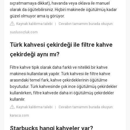
sıçratmamaya dikkat), havanda veya oklava ile manuel
olarak da öğütebilirsiniz. Hiçbiri makinede öğütülmüş kadar
güzel olmuyor ama iş görüyor.
Kaynak kaldırma talebi
Cevabın tamamını burada okuyun:
|
suslusozluk.com
Türk kahvesi çekirdeği ile filtre kahve
çekirdeği aynı mı?
Filtre kahve tipik olarak daha farklı ve nitelikli bir kahve
makinesi kullanılarak yapılır. Türk kahvesi ile filtre kahve
arasındaki temel fark, kahve çekirdeklerinin öğütülme
boyutudur. Türk kahvesinde çok ince öğütülmüş çekirdekler
kullanılırken, filtre kahvede daha iri öğütülmüş çekirdekler
kullanılır.
Kaynak kaldırma talebi
Cevabın tamamını burada okuyun:
|
karaca.com
Starbucks hangi kahveler var?