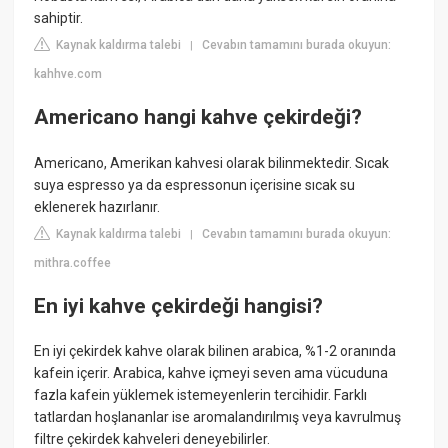
sahiptir.
Kaynak kaldırma talebi
Cevabın tamamını burada okuyun:
|
kahhve.com
Americano hangi kahve çekirdeği?
Americano, Amerikan kahvesi olarak bilinmektedir. Sıcak
suya espresso ya da espressonun içerisine sıcak su
eklenerek hazırlanır.
Kaynak kaldırma talebi
Cevabın tamamını burada okuyun:
|
mithra.coffee
En iyi kahve çekirdeği hangisi?
En iyi çekirdek kahve olarak bilinen arabica, %1-2 oranında
kafein içerir. Arabica, kahve içmeyi seven ama vücuduna
fazla kafein yüklemek istemeyenlerin tercihidir. Farklı
tatlardan hoşlananlar ise aromalandırılmış veya kavrulmuş
filtre çekirdek kahveleri deneyebilirler.