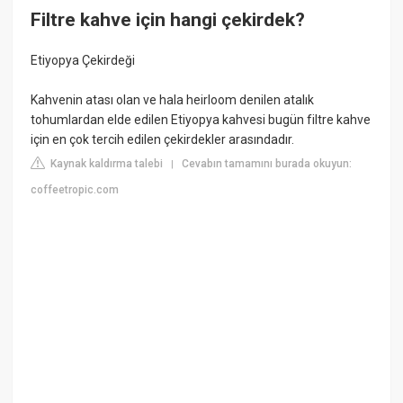
Filtre kahve için hangi çekirdek?
Etiyopya Çekirdeği
Kahvenin atası olan ve hala heirloom denilen atalık
tohumlardan elde edilen Etiyopya kahvesi bugün filtre kahve
için en çok tercih edilen çekirdekler arasındadır.
Kaynak kaldırma talebi
Cevabın tamamını burada okuyun:
|
coffeetropic.com