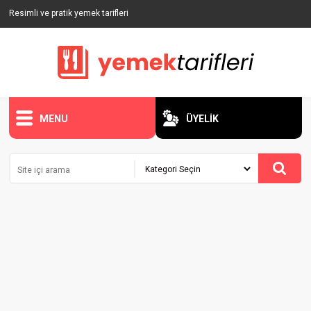
Resimli ve pratik yemek tarifleri
MENU
ÜYELİK