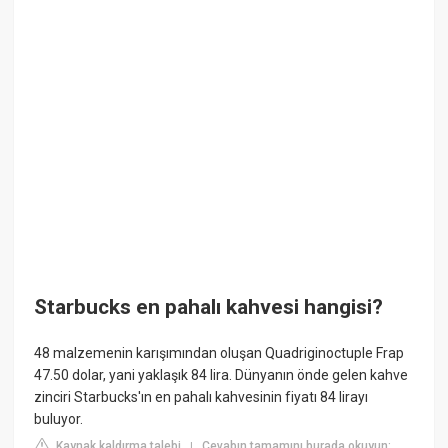
Starbucks en pahalı kahvesi hangisi?
48 malzemenin karışımından oluşan Quadriginoctuple Frap
47.50 dolar, yani yaklaşık 84 lira. Dünyanın önde gelen kahve
zinciri Starbucks'ın en pahalı kahvesinin fiyatı 84 lirayı
buluyor.
Kaynak kaldırma talebi
Cevabın tamamını burada okuyun:
|