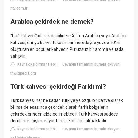
ntv.com.tr
Arabica çekirdek ne demek?
“Dağ kahvesi” olarak da bilinen Coffea Arabica veya Arabica
kahvesi, dünya kahve tüketiminin neredeyse yüzde 70'ini
oluşturan en popüler kahvedir. Pürüzsüz bir aroma ve tada
sahiptir.
Kaynak kaldırma talebi
Cevabın tamamını burada okuyun:
|
tr.wikipedia.org
Türk kahvesi çekirdeği Farklı mi?
Türk kahvesi her ne kadar Türkiye'ye özgü bir kahve olarak
bilinse de esasında çekirdek olarak farklı bölgelerin
çekirdeklerinden elde edilmektedir. Türk kahvesi sadece
demleme -pişirme- yöntemi ile bu ismi almaktadır.
Kaynak kaldırma talebi
Cevabın tamamını burada okuyun:
|