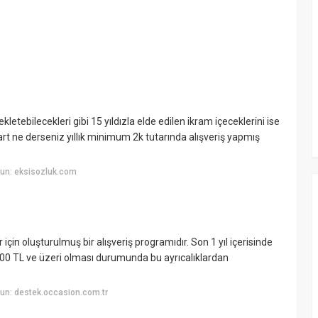
kletebilecekleri gibi 15 yıldızla elde edilen ikram içeceklerini ise
n şart ne derseniz yıllık minimum 2k tutarında alışveriş yapmış
un: eksisozluk.com
 için oluşturulmuş bir alışveriş programıdır. Son 1 yıl içerisinde
1000 TL ve üzeri olması durumunda bu ayrıcalıklardan
un: destek.occasion.com.tr