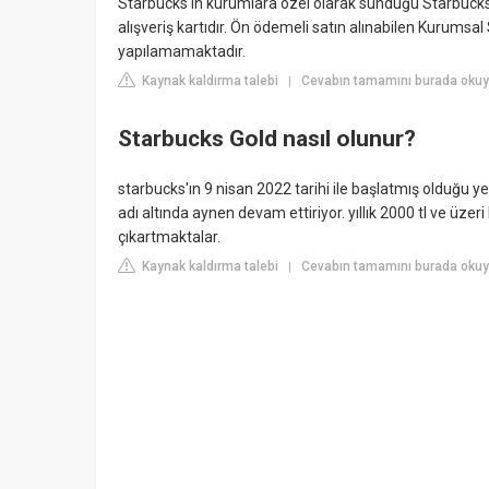
Starbucks'ın kurumlara özel olarak sunduğu Starbucks
alışveriş kartıdır. Ön ödemeli satın alınabilen Kurumsa
yapılamamaktadır.
Kaynak kaldırma talebi
Cevabın tamamını burada okuy
|
Starbucks Gold nasıl olunur?
starbucks'ın 9 nisan 2022 tarihi ile başlatmış olduğu yen
adı altında aynen devam ettiriyor. yıllık 2000 tl ve üzer
çıkartmaktalar.
Kaynak kaldırma talebi
Cevabın tamamını burada okuy
|