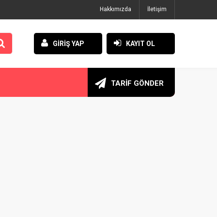
Hakkımızda
İletişim
GİRİŞ YAP
KAYIT OL
TARİF GÖNDER