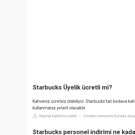
Starbucks Üyelik ücretli mi?
Kahveniz ücretsiz olabiliyor. Starbucks'tan bedava ka
kullanmanız yeterli olacaktır.
Kaynak kaldırma talebi
Cevabın tamamını burada oku
|
Starbucks personel indirimi ne kad