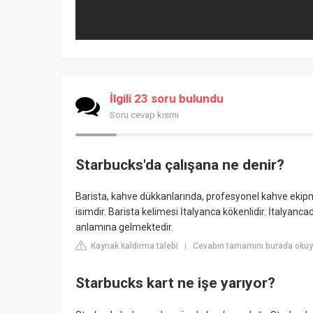
İlgili 23 soru bulundu
Soru cevap kısmı
Starbucks'da çalışana ne denir?
Barista, kahve dükkanlarında, profesyonel kahve ekipm
isimdir. Barista kelimesi İtalyanca kökenlidir. İtalyancad
anlamına gelmektedir.
Kaynak kaldırma talebi
Cevabın tamamını burada okuyu
|
Starbucks kart ne işe yarıyor?