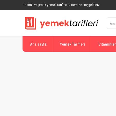
Resimli ve pratik yemek tarifleri | Sitemize Hoşgeldiniz
Ana sayfa
Yemek Tarifleri
Vitaminler