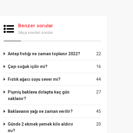
Benzer sorular
Sıkça sorulan sorular
Antep fıstığı ne zaman toplanır 2022?
22
Çayı soğuk içilir mi?
16
Fıstık ağacı suyu sever mi?
44
Pişmiş baklava dolapta kaç gün
27
saklanır?
Baklavanın yağı ne zaman verilir?
45
Günde 2 ekmek yemek kilo aldırır
20
mı?