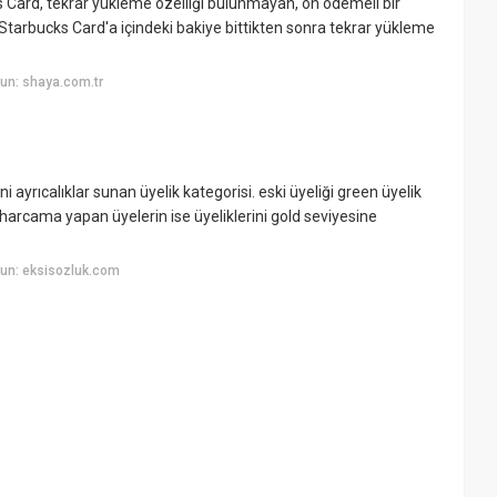
 Card, tekrar yükleme özelliği bulunmayan, ön ödemeli bir
l Starbucks Card'a içindeki bakiye bittikten sonra tekrar yükleme
un: shaya.com.tr
i ayrıcalıklar sunan üyelik kategorisi. eski üyeliği green üyelik
i harcama yapan üyelerin ise üyeliklerini gold seviyesine
un: eksisozluk.com