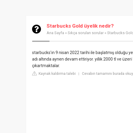
Starbucks Gold üyelik nedir?
Ana Sayfa
»
Sıkça sorulan sorular
» Starbucks Gold
starbucks'ın 9 nisan 2022 tarihi ile başlatmış olduğu yen
adı altında aynen devam ettiriyor. yıllık 2000 tl ve üzer
çıkartmaktalar.
Kaynak kaldırma talebi
Cevabın tamamını burada okuy
|