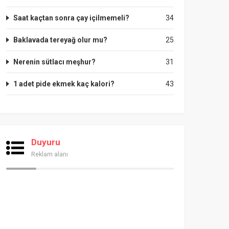
Saat kaçtan sonra çay içilmemeli?
34
Baklavada tereyağ olur mu?
25
Nerenin sütlacı meşhur?
31
1 adet pide ekmek kaç kalori?
43
Duyuru
Reklam alanı