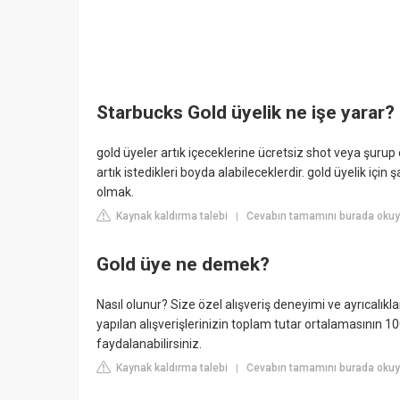
Starbucks Gold üyelik ne işe yarar?
gold üyeler artık içeceklerine ücretsiz shot veya şurup e
artık istedikleri boyda alabileceklerdir. gold üyelik içi
olmak.
Kaynak kaldırma talebi
Cevabın tamamını burada okuy
|
Gold üye ne demek?
Nasıl olunur? Size özel alışveriş deneyimi ve ayrıcalıklar
yapılan alışverişlerinizin toplam tutar ortalamasının 
faydalanabilirsiniz.
Kaynak kaldırma talebi
Cevabın tamamını burada okuy
|