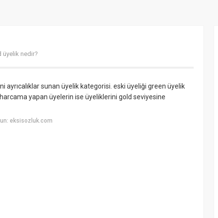
 üyelik nedir?
i ayrıcalıklar sunan üyelik kategorisi. eski üyeliği green üyelik
i harcama yapan üyelerin ise üyeliklerini gold seviyesine
un: eksisozluk.com