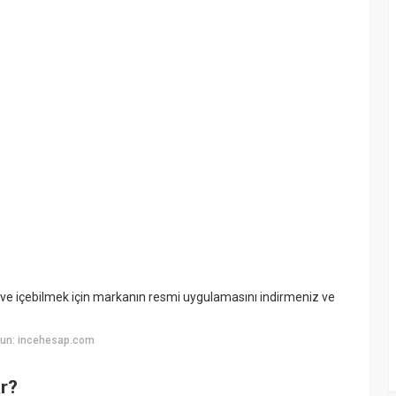
hve içebilmek için markanın resmi uygulamasını indirmeniz ve
yun: incehesap.com
ar?