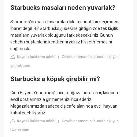
Starbucks masaları neden yuvarlak?
Starbucks'ın masa tasarımları bile tesadüfi bir seçimden
ibaret değil. Bir Starbucks şubesine gittiğinizde tek kişilik
masaların yuvarlak olduğunu fark edeceksiniz. Bunun
sebebi müşterilerin kendilerini yalnız hissetmemesini
sağlamak.
Kaynak kaldırma talebi
Cevabın tamamını burada okuyun:
|
yemek.com
Starbucks a köpek girebilir mi?
Gıda Hijyeni Yönetmeliği'nce mağazalarımızın iç kısmına
evcil dostlarımızla girmemenizi rica ederiz.
Mağazalarımızda sadece dış cafe alanında evcil hayvan
kabul edebiliyoruz.
Kaynak kaldırma talebi
Cevabın tamamını burada okuyun:
|
twitter.com