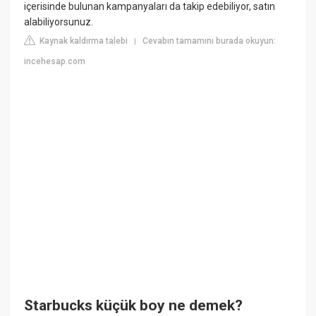
içerisinde bulunan kampanyaları da takip edebiliyor, satın
alabiliyorsunuz.
Kaynak kaldırma talebi
Cevabın tamamını burada okuyun:
|
incehesap.com
Starbucks küçük boy ne demek?