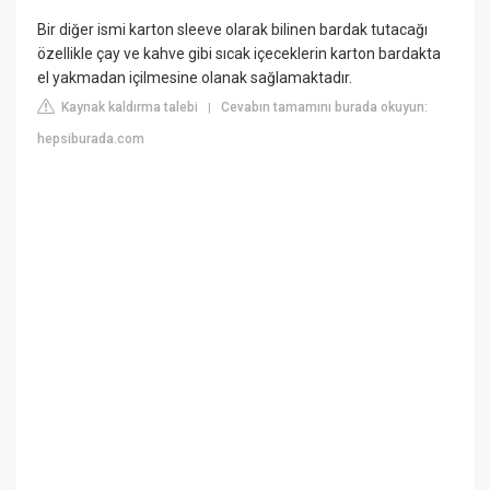
Bir diğer ismi karton sleeve olarak bilinen bardak tutacağı
özellikle çay ve kahve gibi sıcak içeceklerin karton bardakta
el yakmadan içilmesine olanak sağlamaktadır.
Kaynak kaldırma talebi
Cevabın tamamını burada okuyun:
|
hepsiburada.com