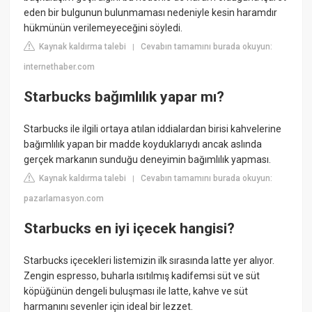
eden bir bulgunun bulunmaması nedeniyle kesin haramdır
hükmünün verilemeyeceğini söyledi.
Kaynak kaldırma talebi
Cevabın tamamını burada okuyun:
|
internethaber.com
Starbucks bağımlılık yapar mı?
Starbucks ile ilgili ortaya atılan iddialardan birisi kahvelerine
bağımlılık yapan bir madde koyduklarıydı ancak aslında
gerçek markanın sunduğu deneyimin bağımlılık yapması.
Kaynak kaldırma talebi
Cevabın tamamını burada okuyun:
|
pazarlamasyon.com
Starbucks en iyi içecek hangisi?
Starbucks içecekleri listemizin ilk sırasında latte yer alıyor.
Zengin espresso, buharla ısıtılmış kadifemsi süt ve süt
köpüğünün dengeli buluşması ile latte, kahve ve süt
harmanını sevenler için ideal bir lezzet.