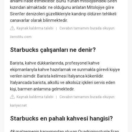
anlamı ifade etmektedir. Bunu Yunan mitolojisindeki Siren
kızından almaktadır. ne olduğunu anlatan Mitolojiye göre
Siren'ler denizcileri güzellikleriyle kandırıp öldüren tehlikeli
canavarlar olarak bilinmektedir.
Kaynak kaldırma talebi
Cevabın tamamını burada okuyun:
|
iienstitu.com
Starbucks çalışanları ne denir?
Barista, kahve dükkanlarında, profesyonel kahve
ekipmanlarıyla kahve hazırlamak ve sunmakla görevli kişiye
verilen isimdir. Barista kelimesi İtalyanca kökenlidir.
İtalyancada barista, alkollü ve alkolsüz içkileri servis eden
kişi, barmen anlamına gelmektedir.
Kaynak kaldırma talebi
Cevabın tamamını burada okuyun:
|
kariyer.net
Starbucks en pahalı kahvesi hangisi?
48 malzemenin karışımından oluşan Quadriginoctuple Frap