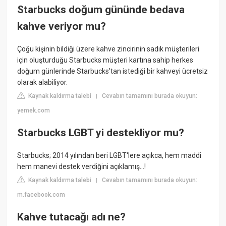
Starbucks doğum gününde bedava
kahve veriyor mu?
Çoğu kişinin bildiği üzere kahve zincirinin sadık müşterileri
için oluşturduğu Starbucks müşteri kartına sahip herkes
doğum günlerinde Starbucks'tan istediği bir kahveyi ücretsiz
olarak alabiliyor.
Kaynak kaldırma talebi
Cevabın tamamını burada okuyun:
|
yemek.com
Starbucks LGBT yi destekliyor mu?
Starbucks; 2014 yılından beri LGBT'lere açıkca, hem maddi
hem manevi destek verdiğini açıklamış...!
Kaynak kaldırma talebi
Cevabın tamamını burada okuyun:
|
m.facebook.com
Kahve tutacağı adı ne?