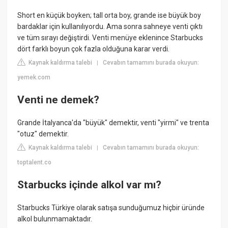
Short en küçük boyken; tall orta boy, grande ise büyük boy
bardaklar için kullanılıyordu. Ama sonra sahneye venti çıktı
ve tüm sırayı değiştirdi. Venti menüye eklenince Starbucks
dört farklı boyun çok fazla olduğuna karar verdi.
Kaynak kaldırma talebi
Cevabın tamamını burada okuyun:
|
yemek.com
Venti ne demek?
Grande İtalyanca'da "büyük" demektir, venti "yirmi" ve trenta
"otuz" demektir.
Kaynak kaldırma talebi
Cevabın tamamını burada okuyun:
|
toptalent.co
Starbucks içinde alkol var mı?
Starbucks Türkiye olarak satışa sunduğumuz hiçbir üründe
alkol bulunmamaktadır.