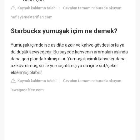
Kaynak kaldırma talebi
Cevabın tamamını burada okuyun:
|
nefisyemektarifleri.com
Starbucks yumuşak içim ne demek?
Yumuşak içimde ise asidite azdır ve kahve gövdesi orta ya
da düşük seviyededir. Bu sayede kahvenin aromaları aslında
daha geri planda kalmış olur. Yumuşak içimli kahveler daha
az kavrulmuş, su ile yumuşatılmış ya da içine süt/şeker
eklenmiş olabilir.
Kaynak kaldırma talebi
Cevabın tamamını burada okuyun:
|
lawagacoffee.com