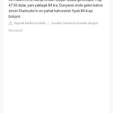
47.50 dolar, yani yaklaşık 84 lira. Dünyanın önde gelen kahve
zinciri Starbucks'ın en pahalı kahvesinin fiyatı 84 lirayı
buluyor.
Kaynak kaldırma talebi
Cevabın tamamını burada okuyun:
|
ntv.com.tr