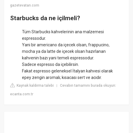
gazetevatan.com
Starbucks da ne içilmeli?
Tüm Starbucks kahvelerinin ana malzemesi
espressodur.
Yani bir americano da içecek olsan, frappucino,
mocha ya da latte de içecek olsan hazırlanan
kahvenin bazı yani temeli espressodur.
Sadece espresso da içebilirsin.
Fakat espresso geleneksel İtalyan kahvesi olarak
epey zengin aromalı; kısacası sert ve acıdır.
Kaynak kaldırma talebi
Cevabın tamamını burada okuyun:
|
ecanta.com.tr