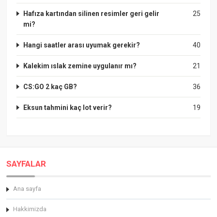
Hafıza kartından silinen resimler geri gelir
25
mi?
Hangi saatler arası uyumak gerekir?
40
Kalekim ıslak zemine uygulanır mı?
21
CS:GO 2 kaç GB?
36
Eksun tahmini kaç lot verir?
19
SAYFALAR
Ana sayfa
Hakkimizda