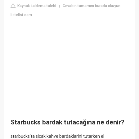
Kaynak kaldırma talebi
Cevabın tamamını burada okuyun:
|
listelist.com
Starbucks bardak tutacağına ne denir?
starbucks'ta sicak kahve bardaklarini tutarken el