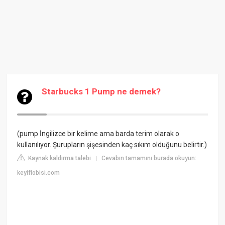
Starbucks 1 Pump ne demek?
(pump İngilizce bir kelime ama barda terim olarak o
kullanılıyor. Şurupların şişesinden kaç sıkım olduğunu belirtir.)
Kaynak kaldırma talebi
Cevabın tamamını burada okuyun:
|
keyiflobisi.com