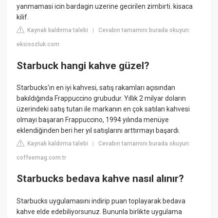
yanmamasi icin bardagin uzerine gecirilen zimbirti. kisaca
kilif.
Kaynak kaldırma talebi
Cevabın tamamını burada okuyun:
|
eksisozluk.com
Starbuck hangi kahve güzel?
Starbucks'ın en iyi kahvesi, satış rakamları açısından
bakıldığında Frappuccino grubudur. Yıllık 2 milyar doların
üzerindeki satış tutarı ile markanın en çok satılan kahvesi
olmayı başaran Frappuccino, 1994 yılında menüye
eklendiğinden beri her yıl satışlarını arttırmayı başardı.
Kaynak kaldırma talebi
Cevabın tamamını burada okuyun:
|
coffeemag.com.tr
Starbucks bedava kahve nasıl alınır?
Starbucks uygulamasını indirip puan toplayarak bedava
kahve elde edebiliyorsunuz. Bununla birlikte uygulama