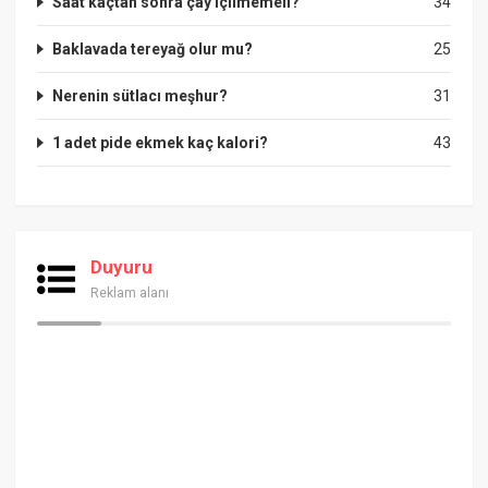
Saat kaçtan sonra çay içilmemeli?
34
Baklavada tereyağ olur mu?
25
Nerenin sütlacı meşhur?
31
1 adet pide ekmek kaç kalori?
43
Duyuru
Reklam alanı