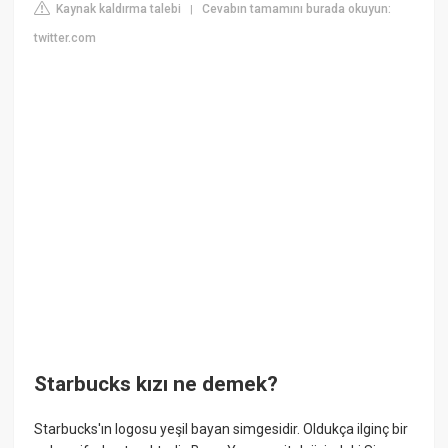
Kaynak kaldırma talebi
Cevabın tamamını burada okuyun:
|
twitter.com
Starbucks kızı ne demek?
Starbucks'ın logosu yeşil bayan simgesidir. Oldukça ilginç bir