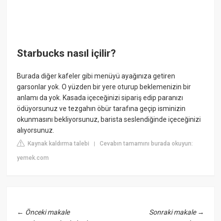
Starbucks nasıl içilir?
Burada diğer kafeler gibi menüyü ayağınıza getiren
garsonlar yok. O yüzden bir yere oturup beklemenizin bir
anlamı da yok. Kasada içeceğinizi sipariş edip paranızı
ödüyorsunuz ve tezgahın öbür tarafına geçip isminizin
okunmasını bekliyorsunuz, barista seslendiğinde içeceğinizi
alıyorsunuz.
Kaynak kaldırma talebi
Cevabın tamamını burada okuyun:
|
yemek.com
←
Önceki makale
Sonraki makale
→