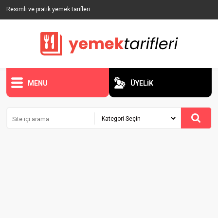
Resimli ve pratik yemek tarifleri
MENU
ÜYELİK