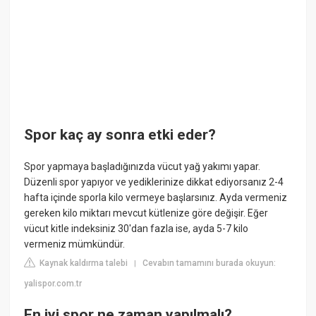
Spor kaç ay sonra etki eder?
Spor yapmaya başladığınızda vücut yağ yakımı yapar.
Düzenli spor yapıyor ve yediklerinize dikkat ediyorsanız 2-4
hafta içinde sporla kilo vermeye başlarsınız. Ayda vermeniz
gereken kilo miktarı mevcut kütlenize göre değişir. Eğer
vücut kitle indeksiniz 30'dan fazla ise, ayda 5-7 kilo
vermeniz mümkündür.
Kaynak kaldırma talebi
Cevabın tamamını burada okuyun:
|
yalispor.com.tr
En iyi spor ne zaman yapılmalı?