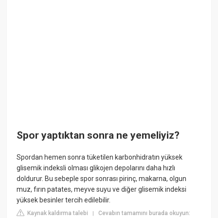
Spor yaptıktan sonra ne yemeliyiz?
Spordan hemen sonra tüketilen karbonhidratın yüksek
glisemik indeksli olması glikojen depolarını daha hızlı
doldurur. Bu sebeple spor sonrası pirinç, makarna, olgun
muz, fırın patates, meyve suyu ve diğer glisemik indeksi
yüksek besinler tercih edilebilir.
Kaynak kaldırma talebi
Cevabın tamamını burada okuyun:
|