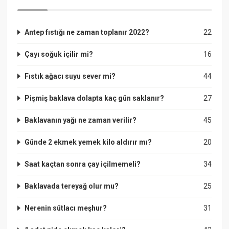
Antep fıstığı ne zaman toplanır 2022?
22
Çayı soğuk içilir mi?
16
Fıstık ağacı suyu sever mi?
44
Pişmiş baklava dolapta kaç gün saklanır?
27
Baklavanın yağı ne zaman verilir?
45
Günde 2 ekmek yemek kilo aldırır mı?
20
Saat kaçtan sonra çay içilmemeli?
34
Baklavada tereyağ olur mu?
25
Nerenin sütlacı meşhur?
31