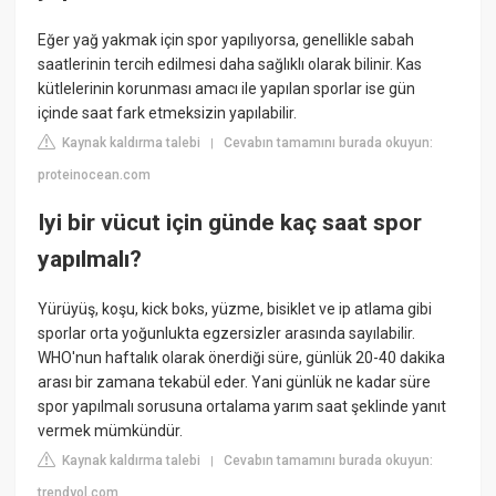
Eğer yağ yakmak için spor yapılıyorsa, genellikle sabah
saatlerinin tercih edilmesi daha sağlıklı olarak bilinir. Kas
kütlelerinin korunması amacı ile yapılan sporlar ise gün
içinde saat fark etmeksizin yapılabilir.
Kaynak kaldırma talebi
Cevabın tamamını burada okuyun:
|
proteinocean.com
Iyi bir vücut için günde kaç saat spor
yapılmalı?
Yürüyüş, koşu, kick boks, yüzme, bisiklet ve ip atlama gibi
sporlar orta yoğunlukta egzersizler arasında sayılabilir.
WHO'nun haftalık olarak önerdiği süre, günlük 20-40 dakika
arası bir zamana tekabül eder. Yani günlük ne kadar süre
spor yapılmalı sorusuna ortalama yarım saat şeklinde yanıt
vermek mümkündür.
Kaynak kaldırma talebi
Cevabın tamamını burada okuyun:
|
trendyol.com