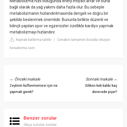
Metabolizma hızlı olduğunda enerji ihtiyacı artar ve buna
bağlı olarak da yağ yakımı daha fazla olur. Bu sebeple
metabolizmanın hızlandırılmasında dengeli ve doğru bir
şekilde beslenmek önemlidir. Bununla birlikte düzenli ve
bilinçli yapılan spor ve egzersizler özellikle kardiyo yapmak
metabolizmayı hızlandırır.
Kaynak kaldırma talebi
Cevabın tamamını burada okuyun:
|
heraderma.com
←
Önceki makale
Sonraki makale
→
Zeytinin küflenmemesi için ne
Silikon kek kalıbı kaç
yapmak gerek?
derecede pişer?
Benzer sorular
Sıkça sorulan sorular