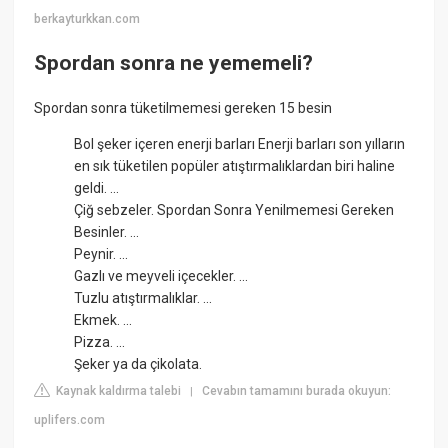
berkayturkkan.com
Spordan sonra ne yememeli?
Spordan sonra tüketilmemesi gereken 15 besin
Bol şeker içeren enerji barları Enerji barları son yılların
en sık tüketilen popüler atıştırmalıklardan biri haline
geldi. ...
Çiğ sebzeler. Spordan Sonra Yenilmemesi Gereken
Besinler. ...
Peynir. ...
Gazlı ve meyveli içecekler. ...
Tuzlu atıştırmalıklar. ...
Ekmek. ...
Pizza. ...
Şeker ya da çikolata.
Kaynak kaldırma talebi
Cevabın tamamını burada okuyun:
|
uplifers.com