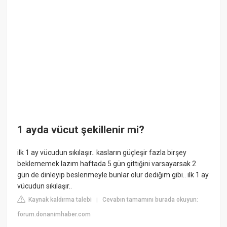
1 ayda vücut şekillenir mi?
ilk 1 ay vücudun sıkılaşır.. kasların güçleşir fazla birşey
beklememek lazım haftada 5 gün gittiğini varsayarsak 2
gün de dinleyip beslenmeyle bunlar olur dediğim gibi.. ilk 1 ay
vücudun sıkılaşır..
Kaynak kaldırma talebi
Cevabın tamamını burada okuyun:
|
forum.donanimhaber.com