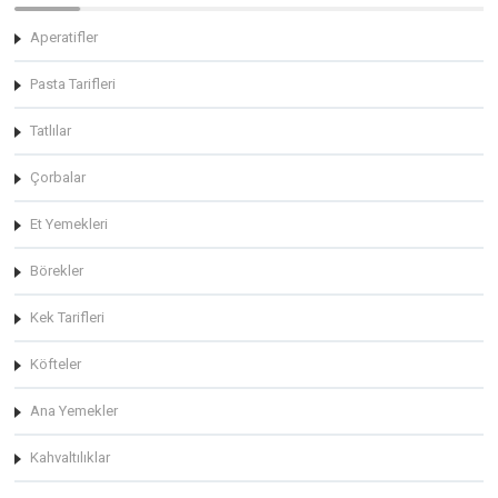
Aperatifler
Pasta Tarifleri
Tatlılar
Çorbalar
Et Yemekleri
Börekler
Kek Tarifleri
Köfteler
Ana Yemekler
Kahvaltılıklar