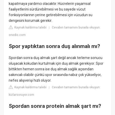
kapatmaya yardımcı olacaktır. Hücrelerin yaşamsal
faaliyetlerini sürdürebilmesi ve bu sayede vücut
fonksiyonlarının yerine getirebilmesi için vücudun su
dengesini korumak gerekir.
Kaynak kaldırma talebi
Cevabın tamamını burada okuyun:
|
onedio.com
Spor yaptıktan sonra duş alınmalı mı?
Spordan sonra duş almak şart değil ancak terleme sonucu
oluşacak kokudan kurtulmak için duş almak gerekiyor. Spor
bittikten hemen sonra ise duş almak sağlık açısından
sakıncalı olabilir çünkü spor sırasında nabız çok yükseliyor,
nefes alışverişi hızlı oluyor.
Kaynak kaldırma talebi
Cevabın tamamını burada okuyun:
|
kizlarsoruyor.com
Spordan sonra protein almak şart mı?