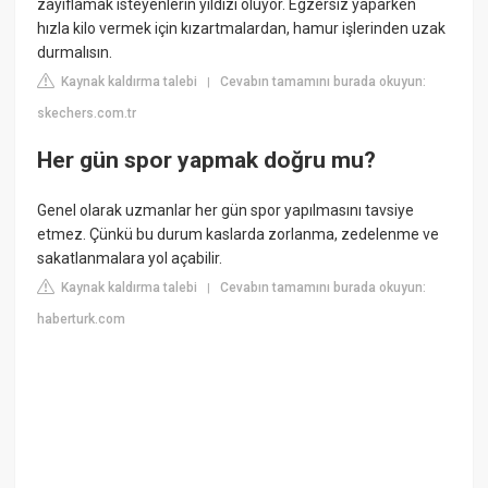
zayıflamak isteyenlerin yıldızı oluyor. Egzersiz yaparken
hızla kilo vermek için kızartmalardan, hamur işlerinden uzak
durmalısın.
Kaynak kaldırma talebi
Cevabın tamamını burada okuyun:
|
skechers.com.tr
Her gün spor yapmak doğru mu?
Genel olarak uzmanlar her gün spor yapılmasını tavsiye
etmez. Çünkü bu durum kaslarda zorlanma, zedelenme ve
sakatlanmalara yol açabilir.
Kaynak kaldırma talebi
Cevabın tamamını burada okuyun:
|
haberturk.com