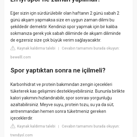
Eğer sizin için sürdürülebilir olan haftanın 2 günü sabah 2
günü akşam yapmaksa size en uygun zaman dilimi bu
şekildedir demektir. Kendinizi spor yapmak için bir kalıba
sokmanıza gerek yok sabah diliminde de akşam diliminde
de egzersiz size çok büyük verim sağlayacaktır.
Kaynak kaldırma talebi
Cevabın tamamını burada okuyun:
|
bewelll.com
Spor yaptıktan sonra ne içilmeli?
Karbonhidrat ve protein bakımından zengin içecekleri
tüketerek kas gelişimini destekleyebilirsiniz. Bununla birlikte
kalori yakımını hızlandırabilir, spor sonrası yorgunluğu
azaltabilirsiniz. Meyve suyu, protein tozu, su ya da süt;
antrenmandan hemen sonra tüketmeniz gereken
içeceklerdir.
Kaynak kaldırma talebi
Cevabın tamamını burada okuyun:
|
trendyol.com