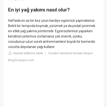
En iyi yağ yakımı nasıl olur?
Haftada en az bir kez uzun kardiyo egzersizi yapmalısınız.
Belirli bir tempoda koşmak, yürümek ya da pedal çevirmek
en etkili yağ yakma yöntemidir. Egzersizlerinizi yaparken
kendinizi yeterince zorlamanız çok önemli, çünkü;
vücudunuz uzun süreli antrenmanların büyük bir kısmında
vücutta depolanan yağı kullanır.
Kaynak kaldırma talebi
Cevabın tamamını burada okuyun:
|
blog.korayspor.com