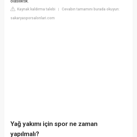
olasılıktık.
Kaynak kaldırma talebi
Cevabın tamamını burada okuyun:
|
sakaryasporsalonlari.com
Yağ yakımı için spor ne zaman
yapılmalı?