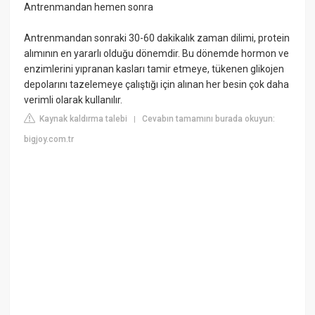
Antrenmandan hemen sonra
Antrenmandan sonraki 30-60 dakikalık zaman dilimi, protein
alımının en yararlı olduğu dönemdir. Bu dönemde hormon ve
enzimlerini yıpranan kasları tamir etmeye, tükenen glikojen
depolarını tazelemeye çalıştığı için alınan her besin çok daha
verimli olarak kullanılır.
Kaynak kaldırma talebi
Cevabın tamamını burada okuyun:
|
bigjoy.com.tr