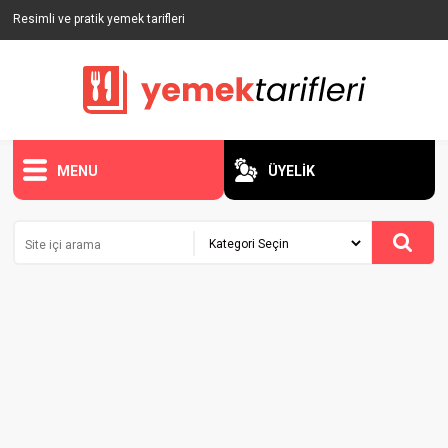
Resimli ve pratik yemek tarifleri
MENU
ÜYELİK