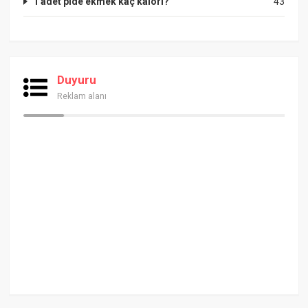
1 adet pide ekmek kaç kalori?
43
Duyuru
Reklam alanı