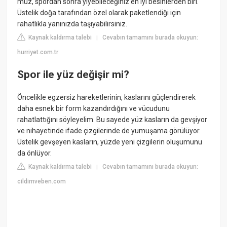
muz, spordan sonra yiyebileceğiniz en iyi besinlerden biri.
Üstelik doğa tarafından özel olarak paketlendiği için
rahatlıkla yanınızda taşıyabilirsiniz.
Kaynak kaldırma talebi
Cevabın tamamını burada okuyun:
|
hurriyet.com.tr
Spor ile yüz değişir mi?
Öncelikle egzersiz hareketlerinin, kaslarını güçlendirerek
daha esnek bir form kazandırdığını ve vücudunu
rahatlattığını söyleyelim. Bu sayede yüz kasların da gevşiyor
ve nihayetinde ifade çizgilerinde de yumuşama görülüyor.
Üstelik gevşeyen kasların, yüzde yeni çizgilerin oluşumunu
da önlüyor.
Kaynak kaldırma talebi
Cevabın tamamını burada okuyun:
|
cildimveben.com