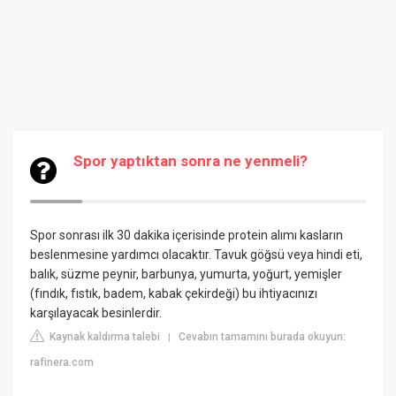
Spor yaptıktan sonra ne yenmeli?
Spor sonrası ilk 30 dakika içerisinde protein alımı kasların
beslenmesine yardımcı olacaktır. Tavuk göğsü veya hindi eti,
balık, süzme peynir, barbunya, yumurta, yoğurt, yemişler
(fındık, fıstık, badem, kabak çekirdeği) bu ihtiyacınızı
karşılayacak besinlerdir.
Kaynak kaldırma talebi
Cevabın tamamını burada okuyun:
|
rafinera.com