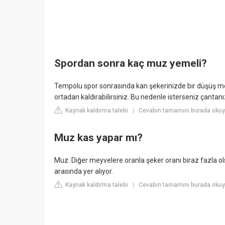
Spordan sonra kaç muz yemeli?
Tempolu spor sonrasında kan şekerinizde bir düşüş me
ortadan kaldırabilirsiniz. Bu nedenle isterseniz çantan
Kaynak kaldırma talebi
Cevabın tamamını burada okuyu
|
Muz kas yapar mı?
Muz: Diğer meyvelere oranla şeker oranı biraz fazla ol
arasında yer alıyor.
Kaynak kaldırma talebi
Cevabın tamamını burada okuy
|