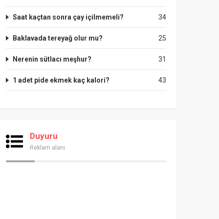
Saat kaçtan sonra çay içilmemeli?
34
Baklavada tereyağ olur mu?
25
Nerenin sütlacı meşhur?
31
1 adet pide ekmek kaç kalori?
43
Duyuru
Reklam alanı