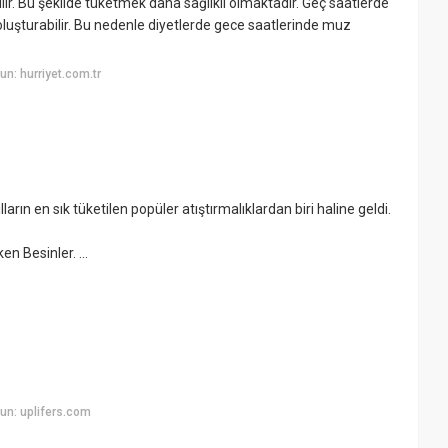
lir. Bu şekilde tüketmek daha sağlıklı olmaktadır. Geç saatlerde
 oluşturabilir. Bu nedenle diyetlerde gece saatlerinde muz
n: hurriyet.com.tr
ılların en sık tüketilen popüler atıştırmalıklardan biri haline geldi.
 Besinler. ...
un: uplifers.com