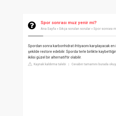
Spor sonrası muz yenir mi?
Ana Sayfa
»
Sıkça sorulan sorular
» Spor sonrası m
Spordan sonra karbonhidrat ihtiyacını karşılayacak en 
şekilde restore edebilir. Sporda terle birlikte kaybetti
ikilisi güzel bir alternatiftir olabilir.
Kaynak kaldırma talebi
Cevabın tamamını burada oku
|