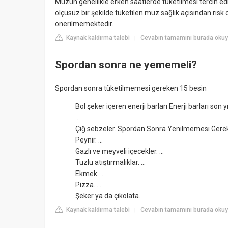
Muzun genellikle erken saatlerde tüketilmesi tercih edi
ölçüsüz bir şekilde tüketilen muz sağlık açısından risk
önerilmemektedir.
Kaynak kaldırma talebi
Cevabın tamamını burada okuyu
|
Spordan sonra ne yememeli?
Spordan sonra tüketilmemesi gereken 15 besin
Bol şeker içeren enerji barları Enerji barları son y
...
Çiğ sebzeler. Spordan Sonra Yenilmemesi Gereken
Peynir. ...
Gazlı ve meyveli içecekler. ...
Tuzlu atıştırmalıklar. ...
Ekmek. ...
Pizza. ...
Şeker ya da çikolata.
Kaynak kaldırma talebi
Cevabın tamamını burada okuy
|