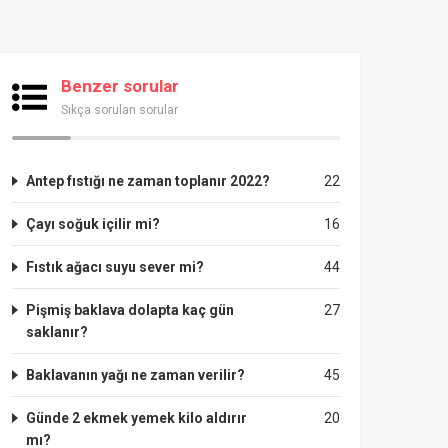
Benzer sorular
Sıkça sorulan sorular
Antep fıstığı ne zaman toplanır 2022?
22
Çayı soğuk içilir mi?
16
Fıstık ağacı suyu sever mi?
44
Pişmiş baklava dolapta kaç gün
27
saklanır?
Baklavanın yağı ne zaman verilir?
45
Günde 2 ekmek yemek kilo aldırır
20
mı?