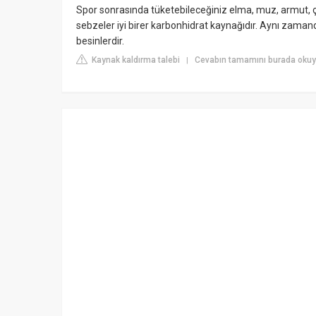
Spor sonrasında tüketebileceğiniz elma, muz, armut, çilek
sebzeler iyi birer karbonhidrat kaynağıdır. Aynı zamanda
besinlerdir.
Kaynak kaldırma talebi
Cevabın tamamını burada okuyu
|