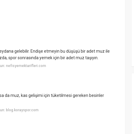
ydana gelebilir. Endişe etmeyin bu düşüşü bir adet muz ile
ızda, spor sonrasında yemek için bir adet muz taşıyın.
n: nefisyemektarifleri.com
sa da muz, kas gelişimi için tüketilmesi gereken besinler
un: blog.korayspor.com