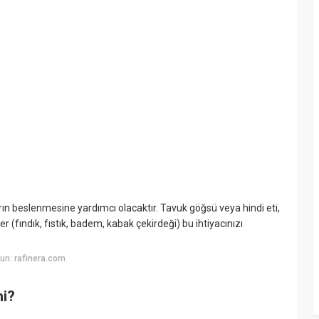
arın beslenmesine yardımcı olacaktır. Tavuk göğsü veya hindi eti,
 (fındık, fıstık, badem, kabak çekirdeği) bu ihtiyacınızı
un: rafinera.com
mi?