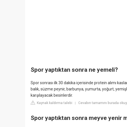
Spor yaptıktan sonra ne yemeli?
Spor sonrası ilk 30 dakika içerisinde protein alımı kasl
balık, süzme peynir, barbunya, yumurta, yoğurt, yemişler
karşılayacak besinlerdir.
Kaynak kaldırma talebi
Cevabın tamamını burada okuy
|
Spor yaptıktan sonra meyve yenir 