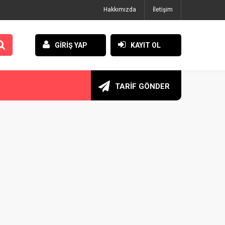
Hakkımızda
İletişim
GİRİŞ YAP
KAYIT OL
TARİF GÖNDER