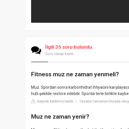
İlgili 35 soru bulundu
Soru cevap kısmı
Fitness muz ne zaman yenmeli?
Muz. Spordan sonra karbonhidrat ihtiyacını karşılayac
hızlı şekilde restore edebilir. Sporda terle birlikte kayb
Kaynak kaldırma talebi
Cevabın tamamını burada oku
|
Muz ne zaman yenir?