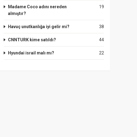
Madame Coco adını nereden
19
almıştır?
Havuç unutkanlığa iyi gelir mi?
38
CNNTURK kime satıldı?
44
Hyundai israil malı mı?
22