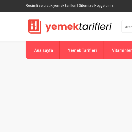
Resimli ve pratik yemek tarifleri | Sitemize Hoşgeldiniz
Ana sayfa
Yemek Tarifleri
Vitaminler