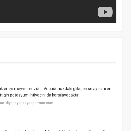
ak en iyi meyve muzdur. Vücudunuzdaki glikojen seviyesini en
ettiğin potasyum ihtiyacını da karşılayacaktır.
yun: diyetisyenzeyneporman.com