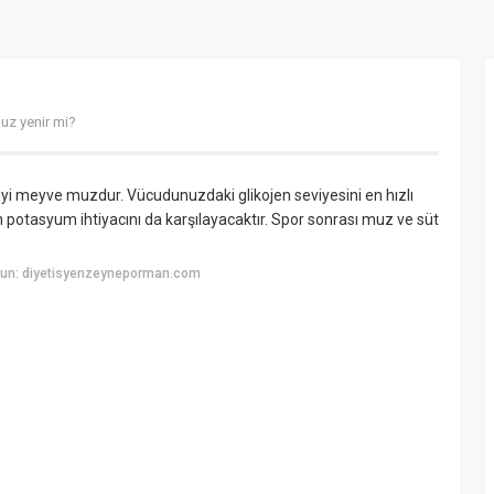
uz yenir mi?
iyi meyve muzdur. Vücudunuzdaki glikojen seviyesini en hızlı
ğin potasyum ihtiyacını da karşılayacaktır. Spor sonrası muz ve süt
yun: diyetisyenzeyneporman.com