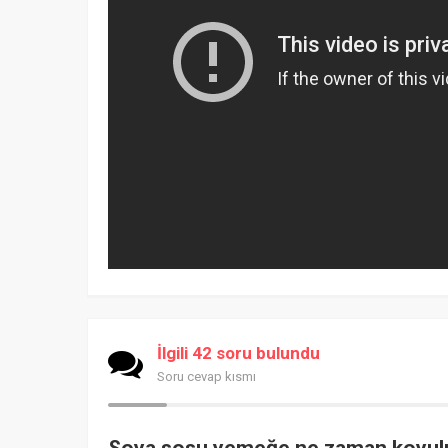
İlgili 42 soru bulundu
Soru cevap kısmı
Soya sosu yemeğe ne zaman koyul