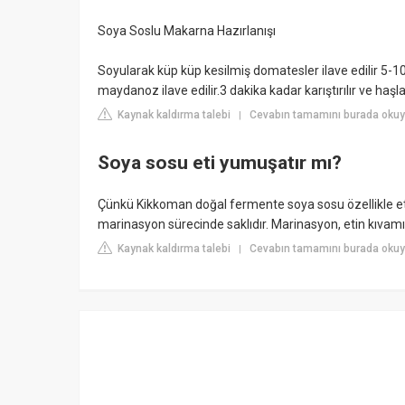
Soya Soslu Makarna Hazırlanışı
Soyularak küp küp kesilmiş domatesler ilave edilir 5-10 
maydanoz ilave edilir.3 dakika kadar karıştırılır ve haşla
Kaynak kaldırma talebi
Cevabın tamamını burada okuy
|
Soya sosu eti yumuşatır mı?
Çünkü Kikkoman doğal fermente soya sosu özellikle et 
marinasyon sürecinde saklıdır. Marinasyon, etin kıvamı
Kaynak kaldırma talebi
Cevabın tamamını burada okuy
|