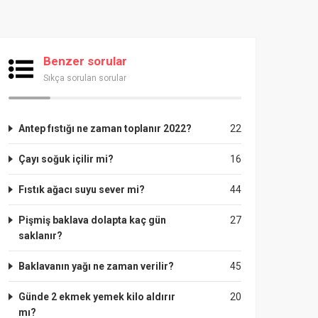
Benzer sorular
Sıkça sorulan sorular
Antep fıstığı ne zaman toplanır 2022?
22
Çayı soğuk içilir mi?
16
Fıstık ağacı suyu sever mi?
44
Pişmiş baklava dolapta kaç gün
27
saklanır?
Baklavanın yağı ne zaman verilir?
45
Günde 2 ekmek yemek kilo aldırır
20
mı?