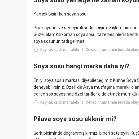
Yemek pişirirken soya sosu
Profesyonel ve deneyimli şefler, pişirme işleminin sonu
Güzel olan: Kikkoman soya sosu, taze besinlerin kendi 
soya sosunun tadı gelmez.
Kaynak kaldırma talebi
Cevabın tamamını burada okuy
|
Soya sosu hangi marka daha iyi?
En iyi soya sosu markası diyebileceğimiz Kühne Soya Sos
deneyebilirsiniz. Özellikle Asya mutfağına meraklı o
edilen sos sayesinde özel tarifler elde etmek mümkün
Kaynak kaldırma talebi
Cevabın tamamını burada oku
|
Pilava soya sosu eklenir mi?
Şerit biçiminde doğranmış kırmızı biberi soteleyin. Kü