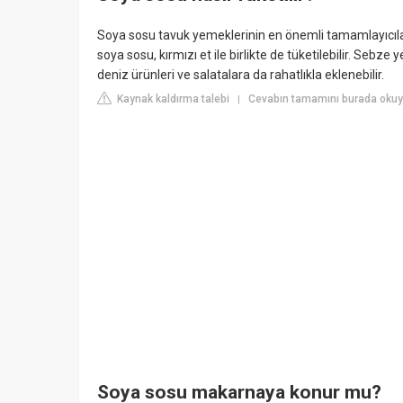
Soya sosu tavuk yemeklerinin en önemli tamamlayıcıları
soya sosu, kırmızı et ile birlikte de tüketilebilir. Sebz
deniz ürünleri ve salatalara da rahatlıkla eklenebilir.
Kaynak kaldırma talebi
Cevabın tamamını burada okuyu
|
Soya sosu makarnaya konur mu?