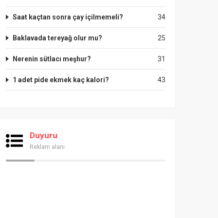
Saat kaçtan sonra çay içilmemeli?
34
Baklavada tereyağ olur mu?
25
Nerenin sütlacı meşhur?
31
1 adet pide ekmek kaç kalori?
43
Duyuru
Reklam alanı