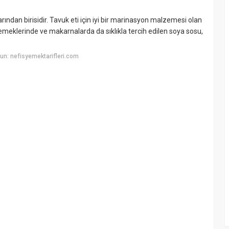
ndan birisidir. Tavuk eti için iyi bir marinasyon malzemesi olan
e yemeklerinde ve makarnalarda da sıklıkla tercih edilen soya sosu,
n: nefisyemektarifleri.com