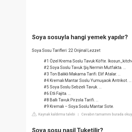
Soya sosuyla hangi yemek yapılır?
Soya Sosu Tarifleri: 22 Orijinal Lezzet
#1 Özel Krema Soslu Tavuk Köfte. İkosun_kitchen
#2 Soya Soslu Tavuk Şiş Nermin Mutfakta. ...
#3 Ton Balıklı Makarna Tarifi. Elif Atalar. ...
#4 Kremalı Mantar Soslu Yumuşacık Antrikot. ...
#5 Soya Soslu Sebzeli Tavuk. ...
#6 Etli Fajita. ...
#8 Ballı Tavuk Pirzola Tarifi. ...
#9 Kremalı – Soya Soslu Mantar Sote.
Kaynak kaldırma talebi
Cevabın tamamını burada okuyu
|
Soya sosu nasil Tuketilir?