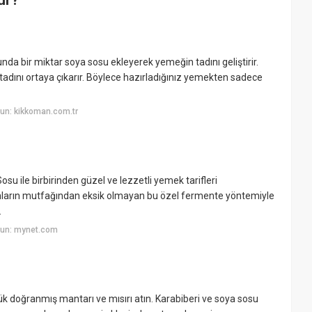
nda bir miktar soya sosu ekleyerek yemeğin tadını geliştirir.
tadını ortaya çıkarır. Böylece hazırladığınız yemekten sadece
un: kikkoman.com.tr
u ile birbirinden güzel ve lezzetli yemek tarifleri
lanların mutfağından eksik olmayan bu özel fermente yöntemiyle
.
yun: mynet.com
çük doğranmış mantarı ve mısırı atın. Karabiberi ve soya sosu