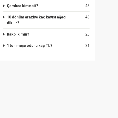
Çamlıca kime ait?
45
10 dönüm araziye kaç kayısı ağacı
43
dikilir?
Bakpi kimin?
25
1 ton meşe odunu kaç TL?
31