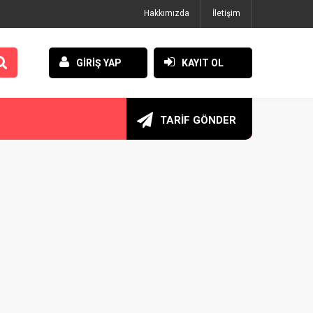
Hakkımızda
İletişim
GİRİŞ YAP
KAYIT OL
TARİF GÖNDER