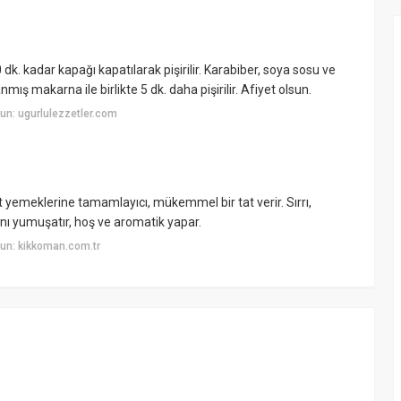
dk. kadar kapağı kapatılarak pişirilir. Karabiber, soya sosu ve
nmış makarna ile birlikte 5 dk. daha pişirilir. Afiyet olsun.
un: ugurlulezzetler.com
yemeklerine tamamlayıcı, mükemmel bir tat verir. Sırrı,
nı yumuşatır, hoş ve aromatik yapar.
un: kikkoman.com.tr