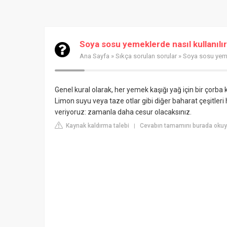
Soya sosu yemeklerde nasıl kullanılı
Ana Sayfa
»
Sıkça sorulan sorular
» Soya sosu yemek
Genel kural olarak, her yemek kaşığı yağ için bir çorba
Limon suyu veya taze otlar gibi diğer baharat çeşitl
veriyoruz: zamanla daha cesur olacaksınız.
Kaynak kaldırma talebi
Cevabın tamamını burada okuy
|