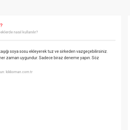
r?
lerde nasıl kullanılır?
 kaşığı soya sosu ekleyerek tuz ve sirkeden vazgeçebilirsiniz.
eri her zaman uygundur. Sadece biraz deneme yapın. Söz
un: kikkoman.com.tr