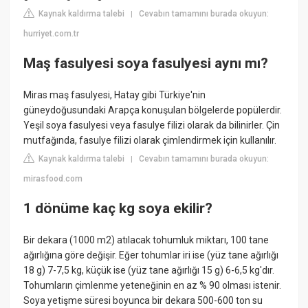
Kaynak kaldırma talebi
Cevabın tamamını burada okuyun:
|
hurriyet.com.tr
Maş fasulyesi soya fasulyesi aynı mı?
Miras maş fasulyesi, Hatay gibi Türkiye'nin
güneydoğusundaki Arapça konuşulan bölgelerde popülerdir.
Yeşil soya fasulyesi veya fasulye filizi olarak da bilinirler. Çin
mutfağında, fasulye filizi olarak çimlendirmek için kullanılır.
Kaynak kaldırma talebi
Cevabın tamamını burada okuyun:
|
mirasfood.com
1 dönüme kaç kg soya ekilir?
Bir dekara (1000 m2) atılacak tohumluk miktarı, 100 tane
ağırlığına göre değişir. Eğer tohumlar iri ise (yüz tane ağırlığı
18 g) 7-7,5 kg, küçük ise (yüz tane ağırlığı 15 g) 6-6,5 kg'dır.
Tohumların çimlenme yeteneğinin en az % 90 olması istenir.
Soya yetişme süresi boyunca bir dekara 500-600 ton su