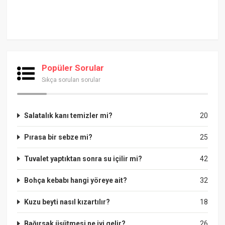
Popüler Sorular
Sıkça sorulan sorular
Salatalık kanı temizler mi?
20
Pırasa bir sebze mi?
25
Tuvalet yaptıktan sonra su içilir mi?
42
Bohça kebabı hangi yöreye ait?
32
Kuzu beyti nasıl kızartılır?
18
Bağırsak üşütmesi ne iyi gelir?
26