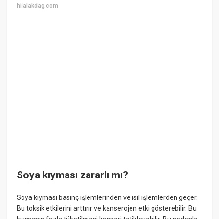
hilalakdag.com
Soya kıyması zararlı mı?
Soya kıyması basınç işlemlerinden ve ısıl işlemlerden geçer.
Bu toksik etkilerini arttırır ve kanserojen etki gösterebilir. Bu
kıymanın fazla tüketilmesi kanseri tetikleyebilir. Bu nedenle