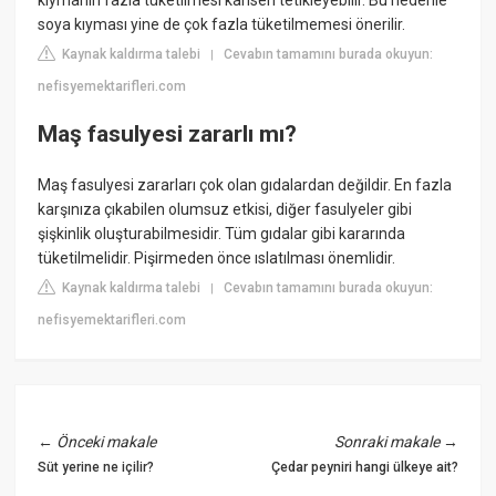
soya kıyması yine de çok fazla tüketilmemesi önerilir.
Kaynak kaldırma talebi
Cevabın tamamını burada okuyun:
|
nefisyemektarifleri.com
Maş fasulyesi zararlı mı?
Maş fasulyesi zararları çok olan gıdalardan değildir. En fazla
karşınıza çıkabilen olumsuz etkisi, diğer fasulyeler gibi
şişkinlik oluşturabilmesidir. Tüm gıdalar gibi kararında
tüketilmelidir. Pişirmeden önce ıslatılması önemlidir.
Kaynak kaldırma talebi
Cevabın tamamını burada okuyun:
|
nefisyemektarifleri.com
←
Önceki makale
Sonraki makale
→
Süt yerine ne içilir?
Çedar peyniri hangi ülkeye ait?