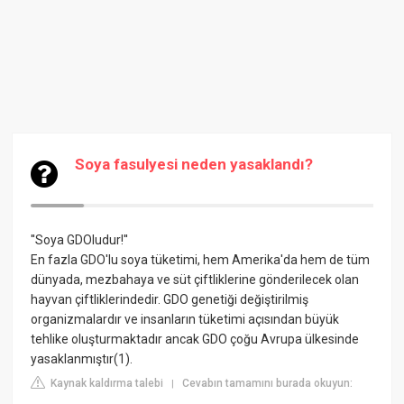
Soya fasulyesi neden yasaklandı?
''Soya GDOludur!''
En fazla GDO'lu soya tüketimi, hem Amerika'da hem de tüm
dünyada, mezbahaya ve süt çiftliklerine gönderilecek olan
hayvan çiftliklerindedir. GDO genetiği değiştirilmiş
organizmalardır ve insanların tüketimi açısından büyük
tehlike oluşturmaktadır ancak GDO çoğu Avrupa ülkesinde
yasaklanmıştır(1).
Kaynak kaldırma talebi
Cevabın tamamını burada okuyun:
|