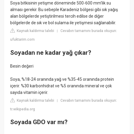
Soya bitkisinin yetişme döneminde 500-600 mm'lik su
alması gerekir. Bu sebeple Karadeniz bölgesi gibi sık yağış
alan bölgelerde yetiştirilmesi tercih edilse de diğer
bölgelerde de sık ve bol sulama ile yetişmesi sağlanabilir.
Kaynak kaldırma talebi
Cevabın tamamını burada okuyun:
|
ufuktarim.com
Soyadan ne kadar yağ çıkar?
Besin değeri
Soya, %18-24 oranında yağ ve %35-45 oranında protein
içerir. %30 karbonhidrat ve %5 oranında mineral ve çok
sayıda vitamin içerir.
Kaynak kaldırma talebi
Cevabın tamamını burada okuyun:
|
tr.wikipedia.org
Soyada GDO var mı?