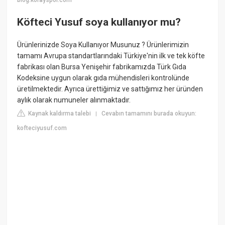
blog.korayspor.com
Köfteci Yusuf soya kullanıyor mu?
Ürünlerinizde Soya Kullanıyor Musunuz ? Ürünlerimizin
tamamı Avrupa standartlarındaki Türkiye'nin ilk ve tek köfte
fabrikası olan Bursa Yenişehir fabrikamızda Türk Gıda
Kodeksine uygun olarak gıda mühendisleri kontrolünde
üretilmektedir. Ayrıca ürettiğimiz ve sattığımız her üründen
aylık olarak numuneler alınmaktadır.
Kaynak kaldırma talebi
Cevabın tamamını burada okuyun:
|
kofteciyusuf.com