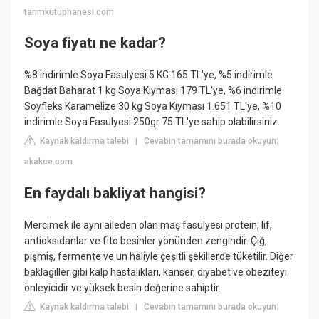
tarimkutuphanesi.com
Soya fiyatı ne kadar?
%8 indirimle Soya Fasulyesi 5 KG 165 TL'ye, %5 indirimle
Bağdat Baharat 1 kg Soya Kıyması 179 TL'ye, %6 indirimle
Soyfleks Karamelize 30 kg Soya Kıyması 1.651 TL'ye, %10
indirimle Soya Fasulyesi 250gr 75 TL'ye sahip olabilirsiniz.
Kaynak kaldırma talebi
Cevabın tamamını burada okuyun:
|
akakce.com
En faydalı bakliyat hangisi?
Mercimek ile aynı aileden olan maş fasulyesi protein, lif,
antioksidanlar ve fito besinler yönünden zengindir. Çiğ,
pişmiş, fermente ve un haliyle çeşitli şekillerde tüketilir. Diğer
baklagiller gibi kalp hastalıkları, kanser, diyabet ve obeziteyi
önleyicidir ve yüksek besin değerine sahiptir.
Kaynak kaldırma talebi
Cevabın tamamını burada okuyun:
|