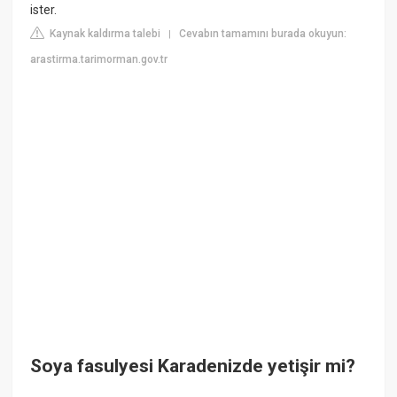
ister.
Kaynak kaldırma talebi
Cevabın tamamını burada okuyun:
|
arastirma.tarimorman.gov.tr
Soya fasulyesi Karadenizde yetişir mi?