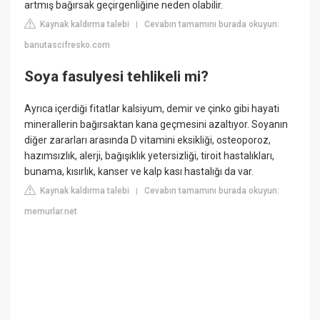
artmış bağırsak geçirgenliğine neden olabilir.
Kaynak kaldırma talebi
Cevabın tamamını burada okuyun:
|
banutascifresko.com
Soya fasulyesi tehlikeli mi?
Ayrıca içerdiği fitatlar kalsiyum, demir ve çinko gibi hayati
minerallerin bağırsaktan kana geçmesini azaltıyor. Soyanın
diğer zararları arasında D vitamini eksikliği, osteoporoz,
hazımsızlık, alerji, bağışıklık yetersizliği, tiroit hastalıkları,
bunama, kısırlık, kanser ve kalp kası hastalığı da var.
Kaynak kaldırma talebi
Cevabın tamamını burada okuyun:
|
memurlar.net