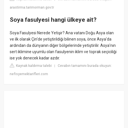
arastirma.tarimorman.gov.tr
Soya fasulyesi hangi ülkeye ait?
Soya Fasulyesi Nerede Yetişir? Ana vatanı Doğu Asya olan
ve ilk olarak Çin'de yetiştirildiği bilinen soya, önce Asya'da
ardından da dünyanın diğer bölgelerinde yetiştirilir. Asya'nın
sert iklimine uyumlu olan fasulyenin iklim ve toprak seçiciliği
ise yok denecek kadar azdır.
Kaynak kaldırma talebi
Cevabın tamamını burada okuyun:
|
nefisyemektarifleri.com