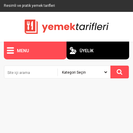
Resimli ve pratik yemek tarifleri
MENU
ÜYELİK