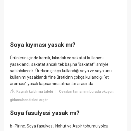
Soya kıyması yasak mı?
Ürünlerin içinde kemik, kıkırdak ve sakatat kullanımı
yasaklandı, sakatat ancak tek başına “sakatat” ismiyle
satılabiliecek. Üreticin çokça kullandığı soya ve soya unu
kullanımı yasaklandı Yine üreticinn çokça kullandığı “et
aroması” yasak kapsamına alınanlar arasında.
Kaynak kaldırma talebi
Cevabın tamamını burada okuyun:
|
gidamuhendisleri.org.tr
Soya fasulyesi yasak mı?
b- Pirinç, Soya fasulyesi, Nohut ve Aspir tohumu yolcu