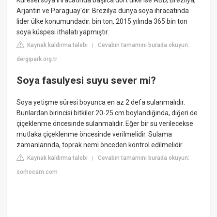
Küresel soya ihracatında başlıca dört ülke ise ABD, Brezilya,
Arjantin ve Paraguay'dır. Brezilya dünya soya ihracatında
lider ülke konumundadır. bin ton, 2015 yılında 365 bin ton
soya küspesi ithalatı yapmıştır.
Kaynak kaldırma talebi
Cevabın tamamını burada okuyun:
|
dergipark.org.tr
Soya fasulyesi suyu sever mi?
Soya yetişme süresi boyunca en az 2 defa sulanmalıdır.
Bunlardan birincisi bitkiler 20-25 cm boylandığında, diğeri de
çiçeklenme öncesinde sulanmalıdır. Eğer bir su verilecekse
mutlaka çiçeklenme öncesinde verilmelidir. Sulama
zamanlarında, toprak nemi önceden kontrol edilmelidir.
Kaynak kaldırma talebi
Cevabın tamamını burada okuyun:
|
sorhocam.com