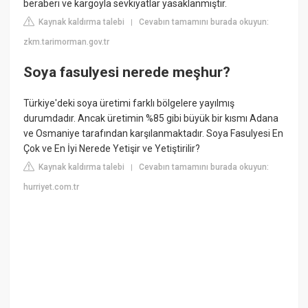
beraberi ve kargoyla sevkiyatlar yasaklanmıştır.
Kaynak kaldırma talebi
Cevabın tamamını burada okuyun:
|
zkm.tarimorman.gov.tr
Soya fasulyesi nerede meşhur?
Türkiye'deki soya üretimi farklı bölgelere yayılmış
durumdadır. Ancak üretimin %85 gibi büyük bir kısmı Adana
ve Osmaniye tarafından karşılanmaktadır. Soya Fasulyesi En
Çok ve En İyi Nerede Yetişir ve Yetiştirilir?
Kaynak kaldırma talebi
Cevabın tamamını burada okuyun:
|
hurriyet.com.tr