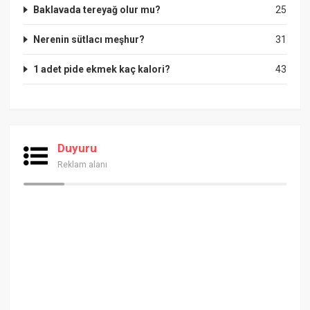
Baklavada tereyağ olur mu?
25
Nerenin sütlacı meşhur?
31
1 adet pide ekmek kaç kalori?
43
Duyuru
Reklam alanı