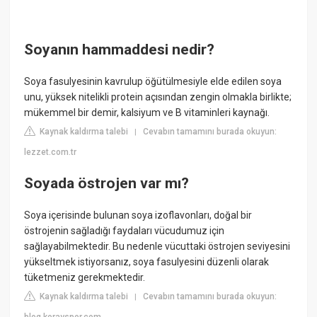
Soyanın hammaddesi nedir?
Soya fasulyesinin kavrulup öğütülmesiyle elde edilen soya
unu, yüksek nitelikli protein açısından zengin olmakla birlikte;
mükemmel bir demir, kalsiyum ve B vitaminleri kaynağı.
Kaynak kaldırma talebi
Cevabın tamamını burada okuyun:
|
lezzet.com.tr
Soyada östrojen var mı?
Soya içerisinde bulunan soya izoflavonları, doğal bir
östrojenin sağladığı faydaları vücudumuz için
sağlayabilmektedir. Bu nedenle vücuttaki östrojen seviyesini
yükseltmek istiyorsanız, soya fasulyesini düzenli olarak
tüketmeniz gerekmektedir.
Kaynak kaldırma talebi
Cevabın tamamını burada okuyun:
|