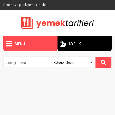
Resimli ve pratik yemek tarifleri
MENU
ÜYELİK