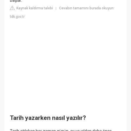
başlar.
Kaynak kaldırma talebi
Cevabın tamamını burada okuyun:
|
tdk.gov.tr
Tarih yazarken nasıl yazılır?