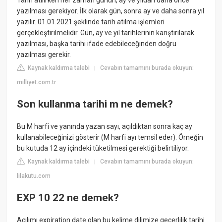
Tarih atılırken her zaman günün, ay ve yıldan daha önce
yazılması gerekiyor. İlk olarak gün, sonra ay ve daha sonra yıl
yazılır. 01.01.2021 şeklinde tarih atılma işlemleri
gerçekleştirilmelidir. Gün, ay ve yıl tarihlerinin karıştırılarak
yazılması, başka tarihi ifade edebileceğinden doğru
yazılması gerekir.
Kaynak kaldırma talebi
Cevabın tamamını burada okuyun:
|
milliyet.com.tr
Son kullanma tarihi m ne demek?
Bu M harfi ve yanında yazan sayı, açıldıktan sonra kaç ay
kullanabileceğinizi gösterir (M harfi ayı temsil eder). Örneğin
bu kutuda 12 ay içindeki tüketilmesi gerektiği belirtiliyor.
Kaynak kaldırma talebi
Cevabın tamamını burada okuyun:
|
lilakutu.com
EXP 10 22 ne demek?
Açılımı expiration date olan bu kelime dilimize geçerlilik tarihi