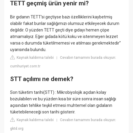
TETT geçmiş ürün yenir mi?
Bir gıdanın TETT'si geçtiyse bazı özelliklerini kaybetmiş
olabilir fakat bunlar sağlığımızı olumsuz etkileyecek durum
değildir. O yüzden TETT geçti diye gıdayı hemen çöpe
atmamalıyız. Eğer gıdada kötü koku ve istenmeyen lezzet
varsa o durumda tüketilmemesi ve atılması gerekmektedir”
uyarısında bulundu.
Kaynak kaldırma talebi
Cevabın tamamını burada okuyun:
|
cumhuriyet.com.tr
STT açılımı ne demek?
Son tüketim tarihi(STT) : Mikrobiyolojik açıdan kolay
bozulabilen ve bu yüzden kısa bir süre sonra insan sağlığı
açısından tehlike teşkil etmesi muhtemel olan gıdaların
tüketebileneceği son tarihi gösterir.
Kaynak kaldırma talebi
Cevabın tamamını burada okuyun:
|
gktd.org