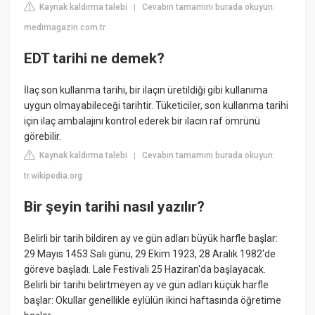
Kaynak kaldırma talebi
Cevabın tamamını burada okuyun:
|
medimagazin.com.tr
EDT tarihi ne demek?
İlaç son kullanma tarihi, bir ilaçın üretildiği gibi kullanıma
uygun olmayabileceği tarihtir. Tüketiciler, son kullanma tarihi
için ilaç ambalajını kontrol ederek bir ilacın raf ömrünü
görebilir.
Kaynak kaldırma talebi
Cevabın tamamını burada okuyun:
|
tr.wikipedia.org
Bir şeyin tarihi nasıl yazılır?
Belirli bir tarih bildiren ay ve gün adları büyük harfle başlar:
29 Mayıs 1453 Salı günü, 29 Ekim 1923, 28 Aralık 1982'de
göreve başladı. Lale Festivali 25 Haziran'da başlayacak.
Belirli bir tarihi belirtmeyen ay ve gün adları küçük harfle
başlar: Okullar genellikle eylülün ikinci haftasında öğretime