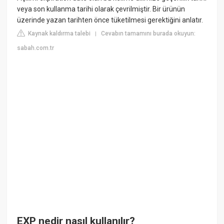
veya son kullanma tarihi olarak çevrilmiştir. Bir ürünün
üzerinde yazan tarihten önce tüketilmesi gerektiğini anlatır.
Kaynak kaldırma talebi
Cevabın tamamını burada okuyun:
|
sabah.com.tr
EXP nedir nasıl kullanılır?