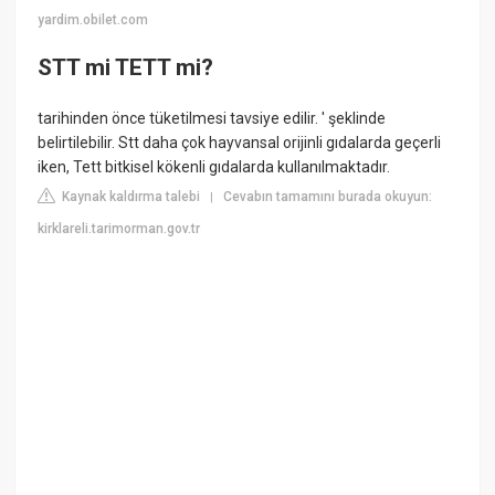
yardim.obilet.com
STT mi TETT mi?
tarihinden önce tüketilmesi tavsiye edilir. ' şeklinde
belirtilebilir. Stt daha çok hayvansal orijinli gıdalarda geçerli
iken, Tett bitkisel kökenli gıdalarda kullanılmaktadır.
Kaynak kaldırma talebi
Cevabın tamamını burada okuyun:
|
kirklareli.tarimorman.gov.tr