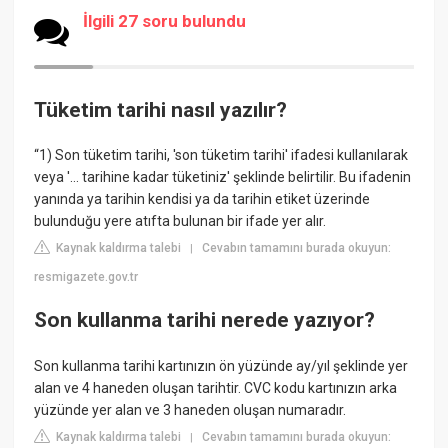
İlgili 27 soru bulundu
Tüketim tarihi nasıl yazılır?
“1) Son tüketim tarihi, 'son tüketim tarihi' ifadesi kullanılarak
veya '… tarihine kadar tüketiniz' şeklinde belirtilir. Bu ifadenin
yanında ya tarihin kendisi ya da tarihin etiket üzerinde
bulunduğu yere atıfta bulunan bir ifade yer alır.
Kaynak kaldırma talebi
Cevabın tamamını burada okuyun:
|
resmigazete.gov.tr
Son kullanma tarihi nerede yazıyor?
Son kullanma tarihi kartınızın ön yüzünde ay/yıl şeklinde yer
alan ve 4 haneden oluşan tarihtir. CVC kodu kartınızın arka
yüzünde yer alan ve 3 haneden oluşan numaradır.
Kaynak kaldırma talebi
Cevabın tamamını burada okuyun:
|