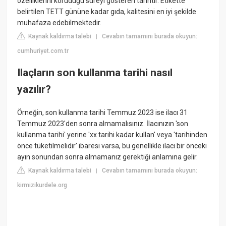
özelliklerini koruduğu süreyi gösteren tarihtir. Etikette
belirtilen TETT gününe kadar gıda, kalitesini en iyi şekilde
muhafaza edebilmektedir.
Kaynak kaldırma talebi
Cevabın tamamını burada okuyun:
|
cumhuriyet.com.tr
Ilaçların son kullanma tarihi nasıl
yazılır?
Örneğin, son kullanma tarihi Temmuz 2023 ise ilacı 31
Temmuz 2023'den sonra almamalısınız. İlacınızın 'son
kullanma tarihi' yerine 'xx tarihi kadar kullan' veya 'tarihinden
önce tüketilmelidir' ibaresi varsa, bu genellikle ilacı bir önceki
ayın sonundan sonra almamanız gerektiği anlamına gelir.
Kaynak kaldırma talebi
Cevabın tamamını burada okuyun:
|
kirmizikurdele.org