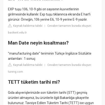
EXP tuşu 106, 10-9 gibi on sayısının kuvvetlerinin
girilmesinde kullanılır. Exp tuşu tıklanınca ekranda E harfi
görünür. Örneğin, 106 yerine E6, 10-9 yerine E-9 yazılır.
Kaynak kaldırma talebi
Cevabın tamamını burada okuyun:
|
baskent.edu.tr
Man Date neyin kısaltması?
"manufacturing date" teriminin Türkçe İngilizce Sözlükte
anlamları : 1 sonuç
Kaynak kaldırma talebi
Cevabın tamamını burada okuyun:
|
tureng.com
TETT tüketim tarihi mi?
Gıda alışverişlerinizde son tüketim tarihi (STT) geçmiş
ürünleri almayınız, bu ürünlerle ilgili Bakanlığa şikayette
bulununuz. Tavsiye Edilen Tüketim Tarihi (TETT) ise uygun