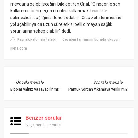
meydana gelebileceğini Dile getiren Önal, "O nedenle son
kullanma tarihi geçen ürünleri kullanmak kesinlikle
sakıncalıdır, sağlığınızı tehdit edebilir. Gıda zehirlenmesine
yol açabilir ya da uzun süre etkisi belli olmayan sağlık
sorunlarına sebep olabilir." dedi.
Kaynak kaldırma talebi
Cevabın tamamını burada okuyun:
|
ilkha.com
←
Önceki makale
Sonraki makale
→
Bipolar yalniz yasayabilir mi?
Pamuk yorgan yıkamaya verilir mi?
Benzer sorular
Sıkça sorulan sorular