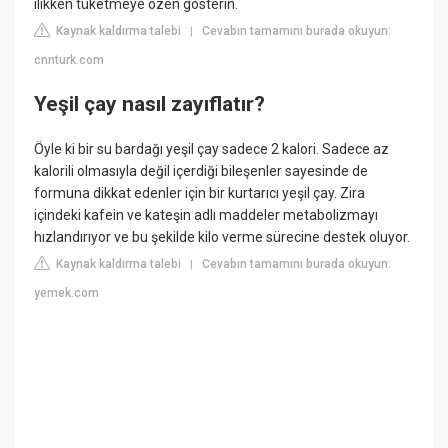
ılıkken tüketmeye özen gösterin.
Kaynak kaldırma talebi
Cevabın tamamını burada okuyun:
|
cnnturk.com
Yeşil çay nasıl zayıflatır?
Öyle ki bir su bardağı yeşil çay sadece 2 kalori. Sadece az
kalorili olmasıyla değil içerdiği bileşenler sayesinde de
formuna dikkat edenler için bir kurtarıcı yeşil çay. Zira
içindeki kafein ve kateşin adlı maddeler metabolizmayı
hızlandırıyor ve bu şekilde kilo verme sürecine destek oluyor.
Kaynak kaldırma talebi
Cevabın tamamını burada okuyun:
|
yemek.com