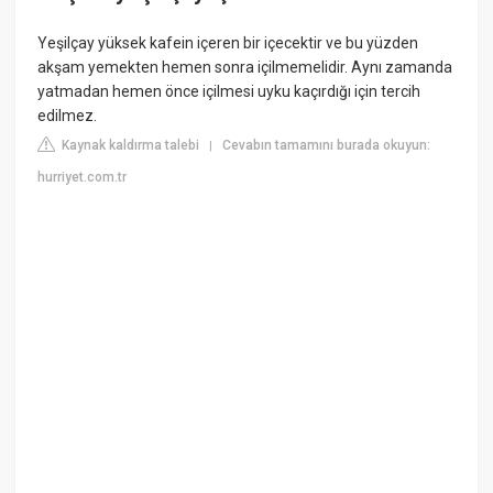
Yeşilçay yüksek kafein içeren bir içecektir ve bu yüzden
akşam yemekten hemen sonra içilmemelidir. Aynı zamanda
yatmadan hemen önce içilmesi uyku kaçırdığı için tercih
edilmez.
Kaynak kaldırma talebi
Cevabın tamamını burada okuyun:
|
hurriyet.com.tr