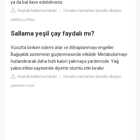
ya da bal ilave edebilirsiniz.
Kaynak kaldırma talebi
Cevabın tamamını burada okuyun:
|
mithra.coffee
Sallama yeşil çay faydalı mı?
Vücutta biriken ödemi atar ve iltihaplanmayı engeller.
Bağışıklık sisteminin güçlenmesinde etkilidir. Metabolizmayı
hızlandırarak daha hızlı kalori yakmaya yardımcıdır. Yağ
yakıcı etkisi sayesinde diyette olumlu etki bırakır.
Kaynak kaldırma talebi
Cevabın tamamını burada okuyun:
|
yasemin.com