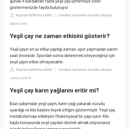
günde 4 bardaktan fazla yeşil çay içmemeye özen
göstermenizde fayda bulunuyor.
Kaynak kaldırma talebi
Cevabın tamamını burada okuyun:
|
lipton.com
Yeşil çay ne zaman etkisini gösterir?
Yeşil çayın en iyi etkiyi yaptığı zaman, spor yapmadan yarım
saat öncesidir. Spordan sonra dinlenmek isteyeceğiniz için
yeşil çayın etkisi olmayacaktır.
Kaynak kaldırma talebi
Cevabın tamamını burada okuyun:
|
sozcu.com.tr
Yeşil çay karın yağlarını eritir mi?
Bazı çalışmalar yeşil çayın, karın yağı yakarak vücudu
uyardığı ve kilo kaybını teşvik ettiğini göstermiştir. Yeşil çay,
metabolizmayı etkileyen fitokimyasal bir yapı içerir. Kilo
kaybı konusunda yeşil çaydan destek almak istiyorsanız
günde birkaç fincan içmeniz gerekebilir.