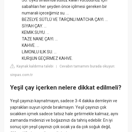
sabahları her şeyden önce içilmesi gereken bir
numaralı içeceğimiz su. ...
BEZELYE SÜTLÜ VE TARÇINLI MATCHA ÇAYI. ...
SİYAH ÇAY. ...
KEMİK SUYU. ...
TAZE NANE ÇAYI. ...
KAHVE. ...
LİMONLU ILIK SU. ...
KURŞUN GEÇİRMEZ KAHVE.
Kaynak kaldırma talebi
Cevabın tamamını burada okuyun:
|
sinpas.com.tr
Yeşil çay içerken nelere dikkat edilmeli?
Yeşil çayınızı kaynatmayın, sadece 3-4 dakika demleyin ve
yaprakları suyun içinde bırakmayın. Yeşil çayınızı çok
sıcakken içmek sadece tatsız hale getirmekle kalmaz, aynı
zamanda midenizi ve boğazınızı da tahriş edebilir. En iyi
sonuç için yeşil çayınızı çok sıcak ya da çok soğuk değil,