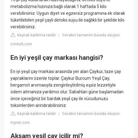
metabolizma hızınıza bağlı olarak 1 haftada 5 kilo
verebilirsiniz. Uygun diyet ve egzersiz programına ek olarak
tüketilebilen yeşil çaylı detoks suyu ile sağlıklı bir şekilde kilo
verebilirsiniz.
Kaynak kaldırma talebi
Cevabın tamamını burada okuyun:
|
cnnturk.com
En iyi yeşil çay markası hangisi?
En iyi yeşil çay markası arasında yer alan Çaykur, taze çay
yapraklarını özenle toplar. Çaykur Burcum Yeşil Çay,
bergamot aromasıyla zenginleştirilmiş eşsiz lezzetiyle
ödem atmanıza yardımcı olur. Sabahları güne başlamadan
önce içeceğiniz bir bardak yeşil çay ile vücudunuzu
toksinlerden arındırabilirsiniz.
Kaynak kaldırma talebi
Cevabın tamamını burada okuyun:
|
mynet.com
Akşam yeşil çay içilir mi?