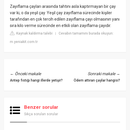
Zayıflama çayları arasında tahtını asla kaptırmayan bir çay
var ki, o da yeşil çay. Yeşil çay zayıflama sürecinde kişiler
tarafından en çok tercih edilen zayıflama çayı olmasının yanı
sıra kilo verme sürecinde en etkili olan zayıflama çayıdır.
Kaynak kaldırma talebi
Cevabın tamamını burada okuyun:
|
m.yeniakit.com.tr
←
Önceki makale
Sonraki makale
→
Antep fıstığı hangi illerde yetişir?
Ödem attıran çaylar hangisi?
Benzer sorular
Sıkça sorulan sorular