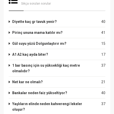
Sıkça sorulan sorular
Diyette kaç gr tavuk yenir?
40
Pirinç ununa mama katılır mı?
41
Gül suyu yüzü Dolgunlaştırır mı?
15
A1 A2 kaç ayda biter?
17
1 bar basınç için su yüksekliği kaç metre
37
olmalıdır?
Net kar ne olmalı?
21
Bankalar neden faiz yükseltiyor?
40
Yaşlıların elinde neden kahverengi lekeler
37
oluşur?