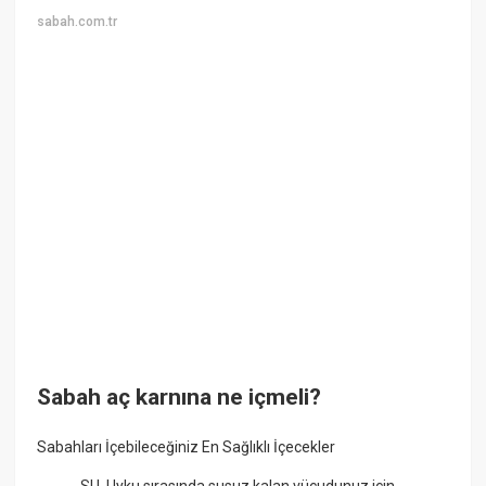
sabah.com.tr
Sabah aç karnına ne içmeli?
Sabahları İçebileceğiniz En Sağlıklı İçecekler
SU. Uyku sırasında susuz kalan vücudunuz için