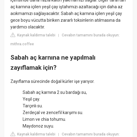
içerisinde daha fazla kalori yakmamızı sağlar. Diğer taraftan
aç karnına içilen yeşil çay iştahımızı azaltacağı için daha az
acıkmamızı sağlayacaktır. Sabah aç karnına içilen yeşil çay
gece boyu vücutta biriken zararlı toksinlerin atılmasına da
yardımcı olacaktır.
Kaynak kaldırma talebi
Cevabın tamamını burada okuyun:
|
mithra.coffee
Sabah aç karnına ne yapılmalı
zayıflamak için?
Zayıflama sürecinde doğal kürler işe yarıyor.
Sabah aç karnına 2 su bardağı su,
Yeşil çay.
Tarçınlı su.
Zerdeçal ve zencefil karşımı su.
Limon ve chia tohumu.
Maydonoz suyu.
Kaynak kaldırma talebi
Cevabın tamamını burada okuyun:
|