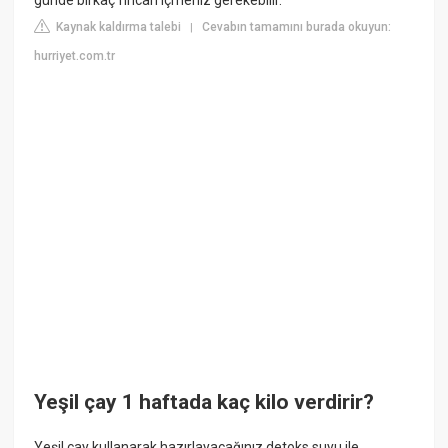
Kaynak kaldırma talebi
Cevabın tamamını burada okuyun:
|
hurriyet.com.tr
Yeşil çay 1 haftada kaç kilo verdirir?
Yeşil çay kullanarak hazırlayacağınız detoks suyu ile