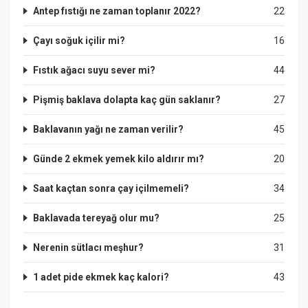
Antep fıstığı ne zaman toplanır 2022?
22
Çayı soğuk içilir mi?
16
Fıstık ağacı suyu sever mi?
44
Pişmiş baklava dolapta kaç gün saklanır?
27
Baklavanın yağı ne zaman verilir?
45
Günde 2 ekmek yemek kilo aldırır mı?
20
Saat kaçtan sonra çay içilmemeli?
34
Baklavada tereyağ olur mu?
25
Nerenin sütlacı meşhur?
31
1 adet pide ekmek kaç kalori?
43