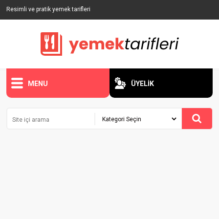
Resimli ve pratik yemek tarifleri
MENU
ÜYELİK