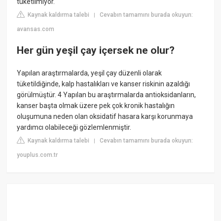
tüketilmiyor.
Kaynak kaldırma talebi
Cevabın tamamını burada okuyun:
|
avansas.com
Her gün yeşil çay içersek ne olur?
Yapılan araştırmalarda, yeşil çay düzenli olarak
tüketildiğinde, kalp hastalıkları ve kanser riskinin azaldığı
görülmüştür. 4 Yapılan bu araştırmalarda antioksidanların,
kanser başta olmak üzere pek çok kronik hastalığın
oluşumuna neden olan oksidatif hasara karşı korunmaya
yardımcı olabileceği gözlemlenmiştir.
Kaynak kaldırma talebi
Cevabın tamamını burada okuyun:
|
youplus.com.tr