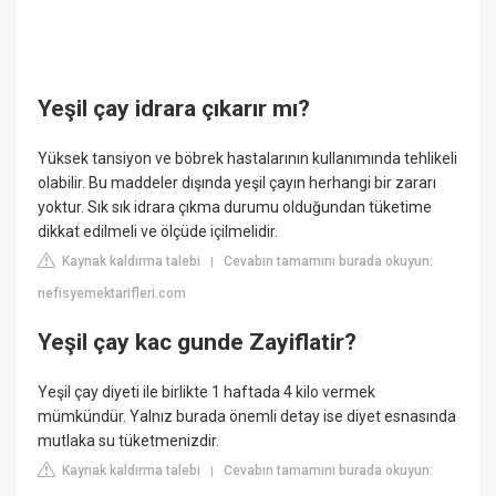
Yeşil çay idrara çıkarır mı?
Yüksek tansiyon ve böbrek hastalarının kullanımında tehlikeli
olabilir. Bu maddeler dışında yeşil çayın herhangi bir zararı
yoktur. Sık sık idrara çıkma durumu olduğundan tüketime
dikkat edilmeli ve ölçüde içilmelidir.
Kaynak kaldırma talebi
Cevabın tamamını burada okuyun:
|
nefisyemektarifleri.com
Yeşil çay kac gunde Zayiflatir?
Yeşil çay diyeti ile birlikte 1 haftada 4 kilo vermek
mümkündür. Yalnız burada önemli detay ise diyet esnasında
mutlaka su tüketmenizdir.
Kaynak kaldırma talebi
Cevabın tamamını burada okuyun:
|