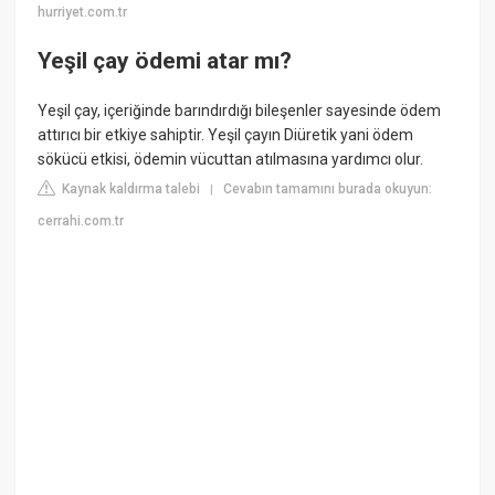
hurriyet.com.tr
Yeşil çay ödemi atar mı?
Yeşil çay, içeriğinde barındırdığı bileşenler sayesinde ödem
attırıcı bir etkiye sahiptir. Yeşil çayın Diüretik yani ödem
sökücü etkisi, ödemin vücuttan atılmasına yardımcı olur.
Kaynak kaldırma talebi
Cevabın tamamını burada okuyun:
|
cerrahi.com.tr