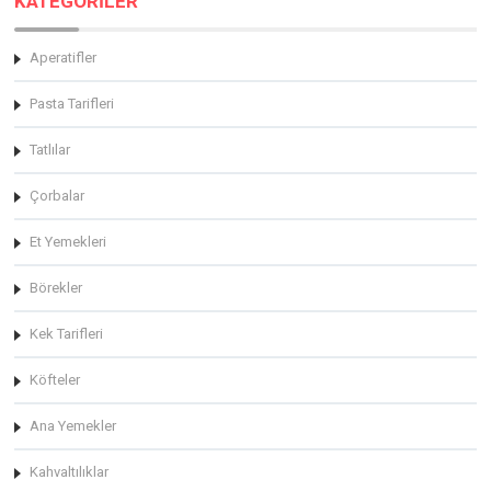
KATEGORİLER
Aperatifler
Pasta Tarifleri
Tatlılar
Çorbalar
Et Yemekleri
Börekler
Kek Tarifleri
Köfteler
Ana Yemekler
Kahvaltılıklar