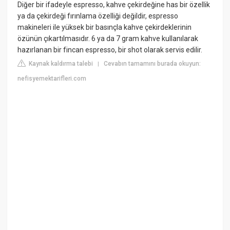
Diğer bir ifadeyle espresso, kahve çekirdeğine has bir özellik
ya da çekirdeği fırınlama özelliği değildir, espresso
makineleri ile yüksek bir basınçla kahve çekirdeklerinin
özünün çıkartılmasıdır. 6 ya da 7 gram kahve kullanılarak
hazırlanan bir fincan espresso, bir shot olarak servis edilir.
Kaynak kaldırma talebi
Cevabın tamamını burada okuyun:
|
nefisyemektarifleri.com