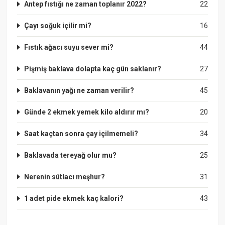
Antep fıstığı ne zaman toplanır 2022?
22
Çayı soğuk içilir mi?
16
Fıstık ağacı suyu sever mi?
44
Pişmiş baklava dolapta kaç gün saklanır?
27
Baklavanın yağı ne zaman verilir?
45
Günde 2 ekmek yemek kilo aldırır mı?
20
Saat kaçtan sonra çay içilmemeli?
34
Baklavada tereyağ olur mu?
25
Nerenin sütlacı meşhur?
31
1 adet pide ekmek kaç kalori?
43