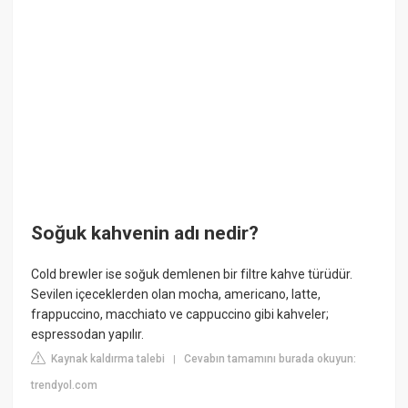
Soğuk kahvenin adı nedir?
Cold brewler ise soğuk demlenen bir filtre kahve türüdür.
Sevilen içeceklerden olan mocha, americano, latte,
frappuccino, macchiato ve cappuccino gibi kahveler;
espressodan yapılır.
Kaynak kaldırma talebi
Cevabın tamamını burada okuyun:
|
trendyol.com