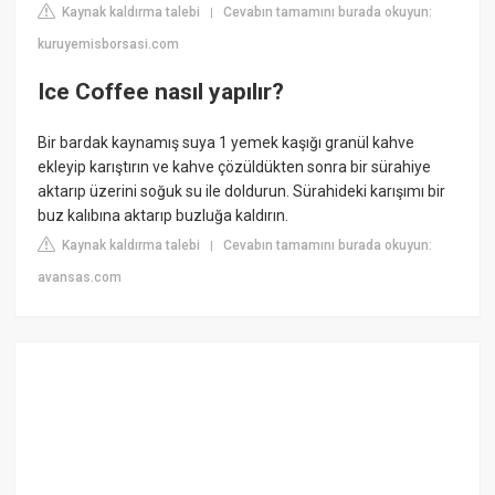
Kaynak kaldırma talebi
Cevabın tamamını burada okuyun:
|
kuruyemisborsasi.com
Ice Coffee nasıl yapılır?
Bir bardak kaynamış suya 1 yemek kaşığı granül kahve
ekleyip karıştırın ve kahve çözüldükten sonra bir sürahiye
aktarıp üzerini soğuk su ile doldurun. Sürahideki karışımı bir
buz kalıbına aktarıp buzluğa kaldırın.
Kaynak kaldırma talebi
Cevabın tamamını burada okuyun:
|
avansas.com