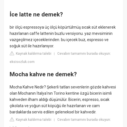
İce latte ne demek?
bir ölçü espressoya üç ölçü köpürtülmüş sıcak süt eklenerek
hazırlanan caffe lattenin buzlu versiyonu. yaz mevsiminin
vazgeçilmez içeceklerinden. bu içecek buz, espresso ve
soğuk süt ile hazırlanıyor.
Kaynak kaldırma talebi
Cevabın tamamını burada okuyun:
|
eksisozluk.com
Mocha kahve ne demek?
Mocha Kahve Nedir? Şekerli tatları sevenlerin gözde kahvesi
olan Mochanın İtalya'nın Torino kentine özgü bicerin isimli
kahveden ilham aldığı düşünülür. Bicerin; espresso, sıcak
çikolata ve yoğun süt köpüğü ile hazırlanan ve cam
bardaklarda servis edilen geleneksel bir kahvedir.
Kaynak kaldırma talebi
Cevabın tamamını burada okuyun:
|