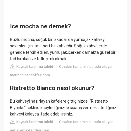
Ice mocha ne demek?
Buzlu mocha, soğuk bir o kadar da yumuşak kahveyi
sevenler için, tatlı-sert bir kahvedir. Soğuk kahvelerde
genelde tercih edilen, yumuşak,içerken damakta güzel bir
tad bırakan ve tatlı içimli olmalı..
Kaynak kaldırma talebi
Cevabın tamamını burada okuyun:
|
metropolitancoffee.com
Ristretto Bianco nasıl okunur?
Bu kahveyi hazırlayan kafelere gittiğinizde, “Ristıretto
Biyanko” şeklinde söylediğinizde sipariş vermek istediğiniz
kahveyi kolayca ifade edebilirsiniz.
Kaynak kaldırma talebi
Cevabın tamamını burada okuyun:
|
nefisyemektarifleri.com