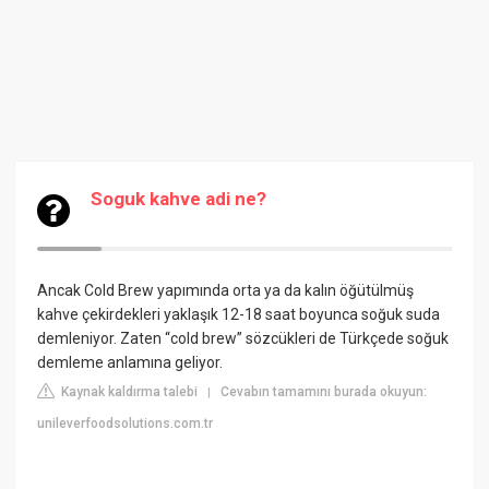
Soguk kahve adi ne?
Ancak Cold Brew yapımında orta ya da kalın öğütülmüş
kahve çekirdekleri yaklaşık 12-18 saat boyunca soğuk suda
demleniyor. Zaten “cold brew” sözcükleri de Türkçede soğuk
demleme anlamına geliyor.
Kaynak kaldırma talebi
Cevabın tamamını burada okuyun:
|
unileverfoodsolutions.com.tr