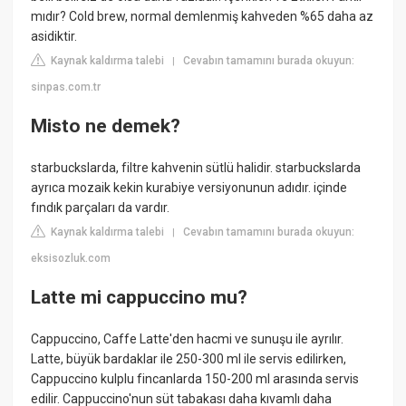
mıdır? Cold brew, normal demlenmiş kahveden %65 daha az
asidiktir.
Kaynak kaldırma talebi
Cevabın tamamını burada okuyun:
|
sinpas.com.tr
Misto ne demek?
starbuckslarda, filtre kahvenin sütlü halidir. starbuckslarda
ayrıca mozaik kekin kurabiye versiyonunun adıdır. içinde
fındık parçaları da vardır.
Kaynak kaldırma talebi
Cevabın tamamını burada okuyun:
|
eksisozluk.com
Latte mi cappuccino mu?
Cappuccino, Caffe Latte'den hacmi ve sunuşu ile ayrılır.
Latte, büyük bardaklar ile 250-300 ml ile servis edilirken,
Cappuccino kulplu fincanlarda 150-200 ml arasında servis
edilir. Cappuccino'nun süt tabakası daha kıvamlı daha