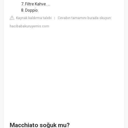
7. Filtre Kahve. ...
8. Doppio.
Kaynak kaldırma talebi
Cevabın tamamını burada okuyun:
|
hacibabakuruyemis.com
Macchiato soğuk mu?