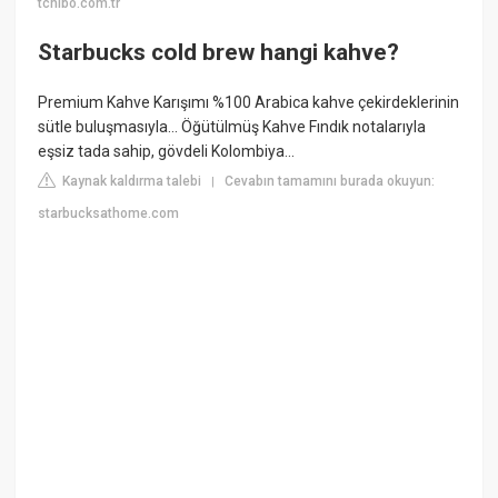
tchibo.com.tr
Starbucks cold brew hangi kahve?
Premium Kahve Karışımı %100 Arabica kahve çekirdeklerinin
sütle buluşmasıyla... Öğütülmüş Kahve Fındık notalarıyla
eşsiz tada sahip, gövdeli Kolombiya...
Kaynak kaldırma talebi
Cevabın tamamını burada okuyun:
|
starbucksathome.com