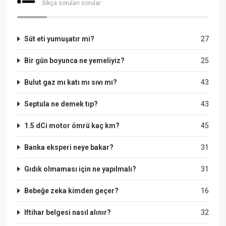
Sıkça sorulan sorular
Süt eti yumuşatır mi?
27
Bir gün boyunca ne yemeliyiz?
25
Bulut gaz mı katı mı sıvı mı?
43
Septula ne demek tıp?
43
1.5 dCi motor ömrü kaç km?
45
Banka eksperi neye bakar?
31
Gıdık olmaması için ne yapılmalı?
31
Bebeğe zeka kimden geçer?
16
Iftihar belgesi nasıl alınır?
32