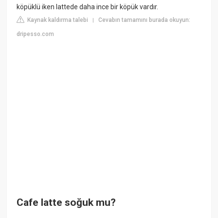
köpüklü iken lattede daha ince bir köpük vardır.
Kaynak kaldırma talebi
Cevabın tamamını burada okuyun:
|
dripesso.com
Cafe latte soğuk mu?