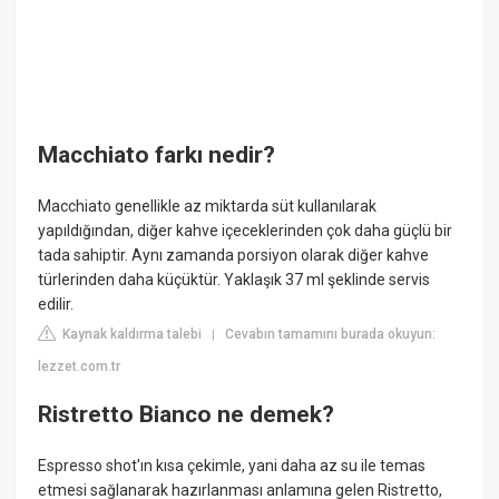
Macchiato farkı nedir?
Macchiato genellikle az miktarda süt kullanılarak
yapıldığından, diğer kahve içeceklerinden çok daha güçlü bir
tada sahiptir. Aynı zamanda porsiyon olarak diğer kahve
türlerinden daha küçüktür. Yaklaşık 37 ml şeklinde servis
edilir.
Kaynak kaldırma talebi
Cevabın tamamını burada okuyun:
|
lezzet.com.tr
Ristretto Bianco ne demek?
Espresso shot'ın kısa çekimle, yani daha az su ile temas
etmesi sağlanarak hazırlanması anlamına gelen Ristretto,