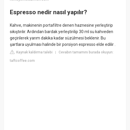
Espresso nedir nasıl yapılır?
Kahve, makinenin portafiltre denen haznesine yerleştirip
sıkıştırılır. Ardından bardak yerleştirilip 30 ml su kahveden
geçirilerek yarım dakika kadar süzülmesi beklenir. Bu
şartlara uyulması halinde bir porsiyon espresso elde edilir .
Kaynak kaldırma talebi
Cevabın tamamını burada okuyun:
|
taftcoffee.com