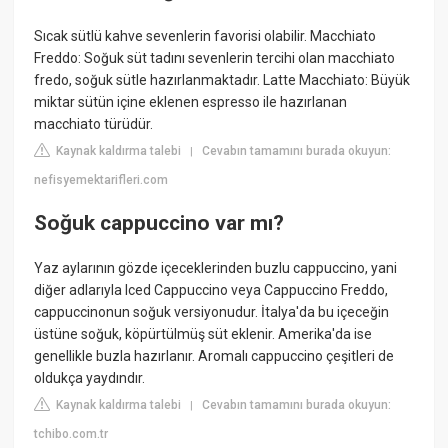
Sıcak sütlü kahve sevenlerin favorisi olabilir. Macchiato
Freddo: Soğuk süt tadını sevenlerin tercihi olan macchiato
fredo, soğuk sütle hazırlanmaktadır. Latte Macchiato: Büyük
miktar sütün içine eklenen espresso ile hazırlanan
macchiato türüdür.
Kaynak kaldırma talebi
Cevabın tamamını burada okuyun:
|
nefisyemektarifleri.com
Soğuk cappuccino var mı?
Yaz aylarının gözde içeceklerinden buzlu cappuccino, yani
diğer adlarıyla Iced Cappuccino veya Cappuccino Freddo,
cappuccinonun soğuk versiyonudur. İtalya'da bu içeceğin
üstüne soğuk, köpürtülmüş süt eklenir. Amerika'da ise
genellikle buzla hazırlanır. Aromalı cappuccino çeşitleri de
oldukça yaydındır.
Kaynak kaldırma talebi
Cevabın tamamını burada okuyun:
|
tchibo.com.tr