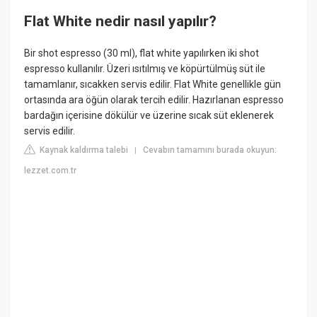
Flat White nedir nasıl yapılır?
Bir shot espresso (30 ml), flat white yapılırken iki shot
espresso kullanılır. Üzeri ısıtılmış ve köpürtülmüş süt ile
tamamlanır, sıcakken servis edilir. Flat White genellikle gün
ortasında ara öğün olarak tercih edilir. Hazırlanan espresso
bardağın içerisine dökülür ve üzerine sıcak süt eklenerek
servis edilir.
Kaynak kaldırma talebi
Cevabın tamamını burada okuyun:
|
lezzet.com.tr