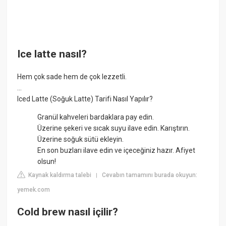
Ice latte nasıl?
Hem çok sade hem de çok lezzetli.
...
Iced Latte (Soğuk Latte) Tarifi Nasıl Yapılır?
Granül kahveleri bardaklara pay edin.
Üzerine şekeri ve sıcak suyu ilave edin. Karıştırın.
Üzerine soğuk sütü ekleyin.
En son buzları ilave edin ve içeceğiniz hazır. Afiyet
olsun!
Kaynak kaldırma talebi
Cevabın tamamını burada okuyun:
|
yemek.com
Cold brew nasıl içilir?