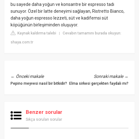
bu sayede daha yoğun ve konsantre bir espresso tadı
sunuyor. Özel bir latte deneyimi sağlayan, Ristretto Bianco,
daha yoğun espresso lezzeti, süt ve kadifemsi süt
köpüğünün birleşiminden oluşuyor.
Kaynak kaldırma talebi
Cevabın tamamını burada okuyun:
|
shaya.com.tr
←
Önceki makale
Sonraki makale
→
Pepino meyvesi nasıl bir bitkidir?
Elma sirkesi gerçekten faydalı mı?
Benzer sorular
Sıkça sorulan sorular