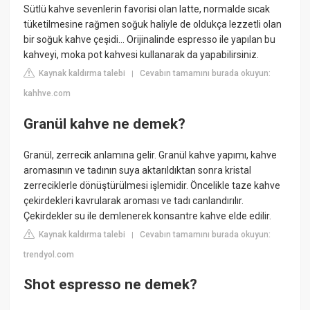
Sütlü kahve sevenlerin favorisi olan latte, normalde sıcak
tüketilmesine rağmen soğuk haliyle de oldukça lezzetli olan
bir soğuk kahve çeşidi… Orijinalinde espresso ile yapılan bu
kahveyi, moka pot kahvesi kullanarak da yapabilirsiniz.
Kaynak kaldırma talebi
Cevabın tamamını burada okuyun:
|
kahhve.com
Granül kahve ne demek?
Granül, zerrecik anlamına gelir. Granül kahve yapımı, kahve
aromasının ve tadının suya aktarıldıktan sonra kristal
zerreciklerle dönüştürülmesi işlemidir. Öncelikle taze kahve
çekirdekleri kavrularak aroması ve tadı canlandırılır.
Çekirdekler su ile demlenerek konsantre kahve elde edilir.
Kaynak kaldırma talebi
Cevabın tamamını burada okuyun:
|
trendyol.com
Shot espresso ne demek?