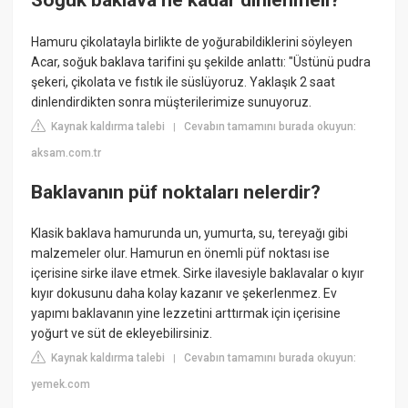
Soğuk baklava ne kadar dinlenmeli?
Hamuru çikolatayla birlikte de yoğurabildiklerini söyleyen
Acar, soğuk baklava tarifini şu şekilde anlattı: "Üstünü pudra
şekeri, çikolata ve fıstık ile süslüyoruz. Yaklaşık 2 saat
dinlendirdikten sonra müşterilerimize sunuyoruz.
Kaynak kaldırma talebi
Cevabın tamamını burada okuyun:
|
aksam.com.tr
Baklavanın püf noktaları nelerdir?
Klasik baklava hamurunda un, yumurta, su, tereyağı gibi
malzemeler olur. Hamurun en önemli püf noktası ise
içerisine sirke ilave etmek. Sirke ilavesiyle baklavalar o kıyır
kıyır dokusunu daha kolay kazanır ve şekerlenmez. Ev
yapımı baklavanın yine lezzetini arttırmak için içerisine
yoğurt ve süt de ekleyebilirsiniz.
Kaynak kaldırma talebi
Cevabın tamamını burada okuyun:
|
yemek.com