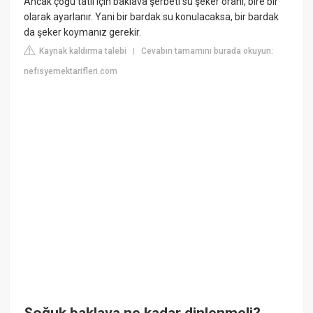
Ancak çoğu tatlı için baklava şerbeti su şeker oranı, bire bir
olarak ayarlanır. Yani bir bardak su konulacaksa, bir bardak
da şeker koymanız gerekir.
Kaynak kaldırma talebi
Cevabın tamamını burada okuyun:
|
nefisyemektarifleri.com