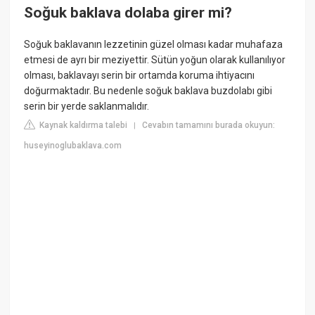
Soğuk baklava dolaba girer mi?
Soğuk baklavanın lezzetinin güzel olması kadar muhafaza
etmesi de ayrı bir meziyettir. Sütün yoğun olarak kullanılıyor
olması, baklavayı serin bir ortamda koruma ihtiyacını
doğurmaktadır. Bu nedenle soğuk baklava buzdolabı gibi
serin bir yerde saklanmalıdır.
Kaynak kaldırma talebi
Cevabın tamamını burada okuyun:
|
huseyinoglubaklava.com