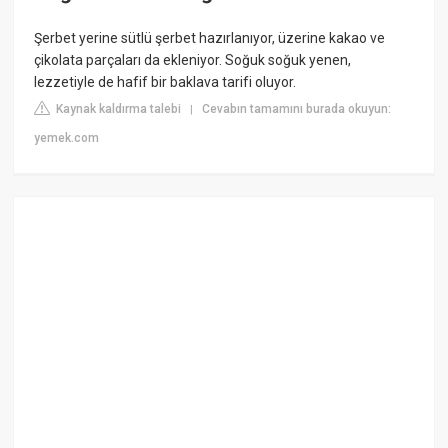
Şerbet yerine sütlü şerbet hazırlanıyor, üzerine kakao ve
çikolata parçaları da ekleniyor. Soğuk soğuk yenen,
lezzetiyle de hafif bir baklava tarifi oluyor.
Kaynak kaldırma talebi
Cevabın tamamını burada okuyun:
|
yemek.com