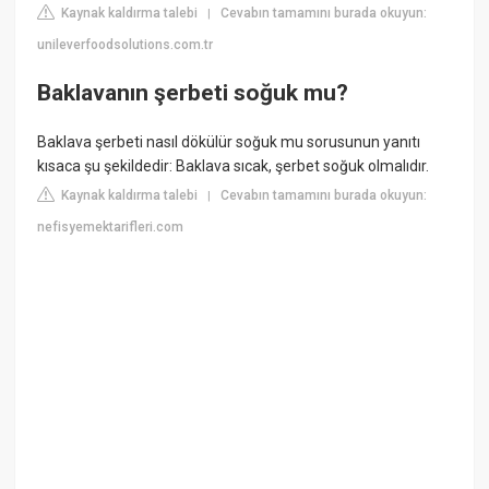
Kaynak kaldırma talebi
Cevabın tamamını burada okuyun:
|
unileverfoodsolutions.com.tr
Baklavanın şerbeti soğuk mu?
Baklava şerbeti nasıl dökülür soğuk mu sorusunun yanıtı
kısaca şu şekildedir: Baklava sıcak, şerbet soğuk olmalıdır.
Kaynak kaldırma talebi
Cevabın tamamını burada okuyun:
|
nefisyemektarifleri.com