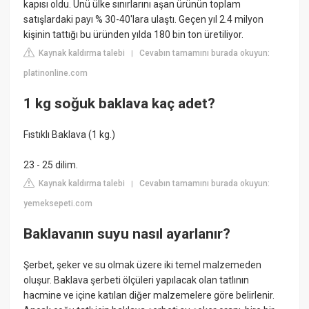
kapısı oldu. Ünü ülke sınırlarını aşan ürünün toplam
satışlardaki payı % 30-40'lara ulaştı. Geçen yıl 2.4 milyon
kişinin tattığı bu üründen yılda 180 bin ton üretiliyor.
Kaynak kaldırma talebi
Cevabın tamamını burada okuyun:
|
platinonline.com
1 kg soğuk baklava kaç adet?
Fıstıklı Baklava (1 kg.)
23 - 25 dilim.
Kaynak kaldırma talebi
Cevabın tamamını burada okuyun:
|
yemeksepeti.com
Baklavanın suyu nasıl ayarlanır?
Şerbet, şeker ve su olmak üzere iki temel malzemeden
oluşur. Baklava şerbeti ölçüleri yapılacak olan tatlının
hacmine ve içine katılan diğer malzemelere göre belirlenir.