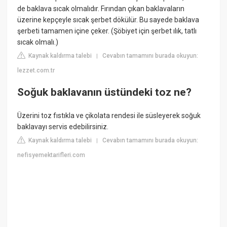
de baklava sıcak olmalıdır. Fırından çıkan baklavaların
üzerine kepçeyle sıcak şerbet dökülür. Bu sayede baklava
şerbeti tamamen içine çeker. (Şöbiyet için şerbet ılık, tatlı
sıcak olmalı.)
Kaynak kaldırma talebi
Cevabın tamamını burada okuyun:
|
lezzet.com.tr
Soğuk baklavanın üstündeki toz ne?
Üzerini toz fıstıkla ve çikolata rendesi ile süsleyerek soğuk
baklavayı servis edebilirsiniz.
Kaynak kaldırma talebi
Cevabın tamamını burada okuyun:
|
nefisyemektarifleri.com