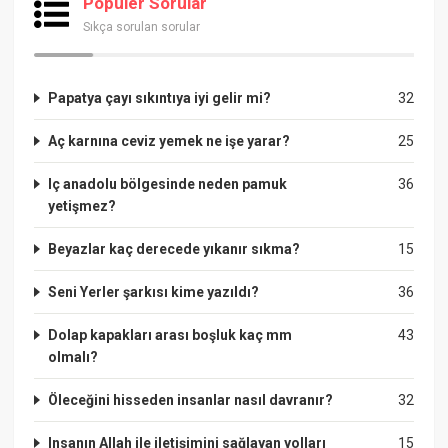
Popüler Sorular
Sıkça sorulan sorular
Papatya çayı sıkıntıya iyi gelir mi?
32
Aç karnına ceviz yemek ne işe yarar?
25
Iç anadolu bölgesinde neden pamuk
36
yetişmez?
Beyazlar kaç derecede yıkanır sıkma?
15
Seni Yerler şarkısı kime yazıldı?
36
Dolap kapakları arası boşluk kaç mm
43
olmalı?
Öleceğini hisseden insanlar nasıl davranır?
32
Insanın Allah ile iletişimini sağlayan yolları
15