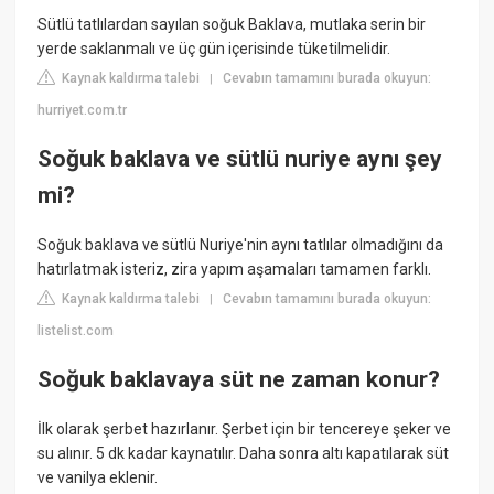
Sütlü tatlılardan sayılan soğuk Baklava, mutlaka serin bir
yerde saklanmalı ve üç gün içerisinde tüketilmelidir.
Kaynak kaldırma talebi
Cevabın tamamını burada okuyun:
|
hurriyet.com.tr
Soğuk baklava ve sütlü nuriye aynı şey
mi?
Soğuk baklava ve sütlü Nuriye'nin aynı tatlılar olmadığını da
hatırlatmak isteriz, zira yapım aşamaları tamamen farklı.
Kaynak kaldırma talebi
Cevabın tamamını burada okuyun:
|
listelist.com
Soğuk baklavaya süt ne zaman konur?
İlk olarak şerbet hazırlanır. Şerbet için bir tencereye şeker ve
su alınır. 5 dk kadar kaynatılır. Daha sonra altı kapatılarak süt
ve vanilya eklenir.