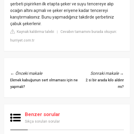
şerbeti pişirirken ilk etapta şeker ve suyu tencereye alıp
ocağın altını açmalı ve şeker eriyene kadar tencereyi
karıştırmalısınız. Bunu yapmadığınız takdirde şerbetiniz
çabuk şekerlenir.
Kaynak kaldırma talebi
Cevabın tamamını burada okuyun:
|
hurriyet.com.tr
←
Önceki makale
Sonraki makale
→
Ekmek kabuğunun sert olmaması için ne
2 si bir arada kilo aldırır
yapmalı?
mı?
Benzer sorular
Sıkça sorulan sorular