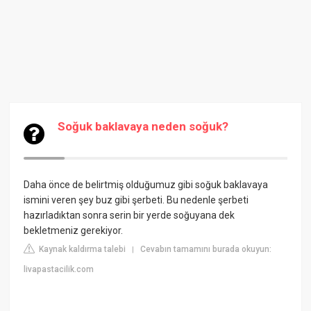
Soğuk baklavaya neden soğuk?
Daha önce de belirtmiş olduğumuz gibi soğuk baklavaya
ismini veren şey buz gibi şerbeti. Bu nedenle şerbeti
hazırladıktan sonra serin bir yerde soğuyana dek
bekletmeniz gerekiyor.
Kaynak kaldırma talebi
Cevabın tamamını burada okuyun:
|
livapastacilik.com