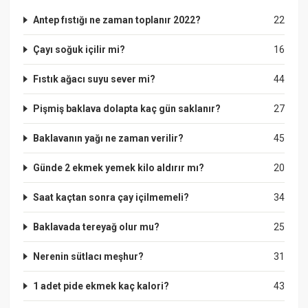
Antep fıstığı ne zaman toplanır 2022?
22
Çayı soğuk içilir mi?
16
Fıstık ağacı suyu sever mi?
44
Pişmiş baklava dolapta kaç gün saklanır?
27
Baklavanın yağı ne zaman verilir?
45
Günde 2 ekmek yemek kilo aldırır mı?
20
Saat kaçtan sonra çay içilmemeli?
34
Baklavada tereyağ olur mu?
25
Nerenin sütlacı meşhur?
31
1 adet pide ekmek kaç kalori?
43