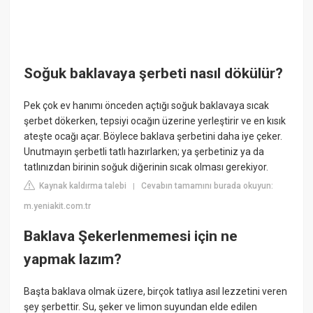
Soğuk baklavaya şerbeti nasıl dökülür?
Pek çok ev hanımı önceden açtığı soğuk baklavaya sıcak
şerbet dökerken, tepsiyi ocağın üzerine yerleştirir ve en kısık
ateşte ocağı açar. Böylece baklava şerbetini daha iye çeker.
Unutmayın şerbetli tatlı hazırlarken; ya şerbetiniz ya da
tatlınızdan birinin soğuk diğerinin sıcak olması gerekiyor.
Kaynak kaldırma talebi
Cevabın tamamını burada okuyun:
|
m.yeniakit.com.tr
Baklava Şekerlenmemesi için ne
yapmak lazım?
Başta baklava olmak üzere, birçok tatlıya asıl lezzetini veren
şey şerbettir. Su, şeker ve limon suyundan elde edilen