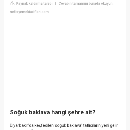
Kaynak kaldırma talebi
Cevabın tamamını burada okuyun:
|
nefisyemektarifleri.com
Soğuk baklava hangi şehre ait?
Diyarbakır'da keşfedilen 'soğuk baklava' tatlıcıların yeni gelir