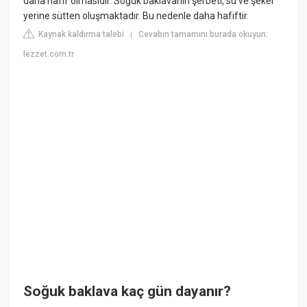
daha hafif olmasıdır. Soğuk baklavanın şerbeti, su ve şeker
yerine sütten oluşmaktadır. Bu nedenle daha hafiftir.
Kaynak kaldırma talebi
Cevabın tamamını burada okuyun:
|
lezzet.com.tr
Soğuk baklava kaç gün dayanır?