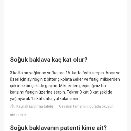
Soğuk baklava kaç kat olur?
3 katta bir yağlanan yufkalara 15. katta fıstık serpin. Arası ve
üzeri için ayırdığınız bitter çikolata şeker ve fıstığı mikserden
çok ince bir şekilde geçirin. Mikserden geçirdiğiniz bu
karışımı fıstığın üzerine serpin. Tekrar 3 kat 3 kat şekilde
yağlayarak 15 kat daha yufkaları serin.
Kaynak kaldırma talebi
Cevabın tamamını burada okuyun:
|
ntv.com.tr
Soğuk baklavanın patenti kime ait?