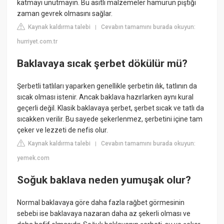
katmayı unutmayın. Bu asitli malzemeler hamurun piştiği
zaman gevrek olmasını sağlar.
Kaynak kaldırma talebi
Cevabın tamamını burada okuyun:
|
hurriyet.com.tr
Baklavaya sıcak şerbet dökülür mü?
Şerbetli tatlıları yaparken genellikle şerbetin ılık, tatlının da
sıcak olması istenir. Ancak baklava hazırlarken aynı kural
geçerli değil. Klasik baklavaya şerbet, şerbet sıcak ve tatlı da
sıcakken verilir. Bu sayede şekerlenmez, şerbetini içine tam
çeker ve lezzeti de nefis olur.
Kaynak kaldırma talebi
Cevabın tamamını burada okuyun:
|
yemek.com
Soğuk baklava neden yumuşak olur?
Normal baklavaya göre daha fazla rağbet görmesinin
sebebi ise baklavaya nazaran daha az şekerli olması ve