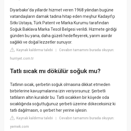
Diyarbakır'da yıllardır hizmet veren 1968 yılından bugüne
vatandaşların damak tadına hitap eden meşhur Kadayıfçı
Sıtkı Ustaya, Türk Patent ve Marka Kurumu tarafından
Soğuk Baklava Marka Tescil Belgesi verildi. Hizmete girdiği
günden bu yana, daha güzeli hedefleyerek, yarım asırdır
sağlıklı ve doğal lezzetler sunuyor.
Kaynak kaldırma talebi
Cevabın tamamını burada okuyun:
|
hurriyet.com.tr
Tatlı sıcak mı dökülür soğuk mu?
Tatlının sıcak, şerbetin soğuk olmasına dikkat etmeden
birbirlerine kavuşmalarına izin veriyorsunuz. Şerbetli
tatlıların altın kuralıdır bu. Tatlı sıcakken bir köşede oda
sıcaklığında soğuttuğunuz şerbeti üzerine dökeceksiniz ki
tatlı dağılmasın, o şerbet her yerine işlesin.
Kaynak kaldırma talebi
Cevabın tamamını burada okuyun:
|
yemek.com