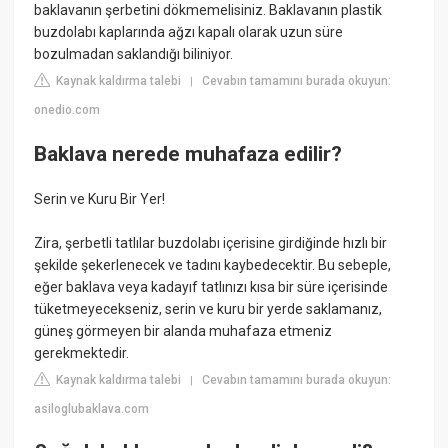
baklavanın şerbetini dökmemelisiniz. Baklavanın plastik
buzdolabı kaplarında ağzı kapalı olarak uzun süre
bozulmadan saklandığı biliniyor.
Kaynak kaldırma talebi
Cevabın tamamını burada okuyun:
|
onedio.com
Baklava nerede muhafaza edilir?
Serin ve Kuru Bir Yer!
Zira, şerbetli tatlılar buzdolabı içerisine girdiğinde hızlı bir
şekilde şekerlenecek ve tadını kaybedecektir. Bu sebeple,
eğer baklava veya kadayıf tatlınızı kısa bir süre içerisinde
tüketmeyecekseniz, serin ve kuru bir yerde saklamanız,
güneş görmeyen bir alanda muhafaza etmeniz
gerekmektedir.
Kaynak kaldırma talebi
Cevabın tamamını burada okuyun:
|
asiloglubaklava.com