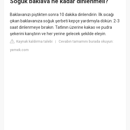
Soğuk baklava ne kadar dinlenmeli?
Baklavanızı piştikten sonra 10 dakika dinlendirin. İlk sıcağı
çıkan baklavanıza soğuk şerbeti kepçe yardımıyla dökün. 2-3
saat dinlenmeye bırakın. Tatlının üzerine kakao ve pudra
şekerini karıştırın ve her yerine gelecek şekilde eleyin.
Kaynak kaldırma talebi
Cevabın tamamını burada okuyun:
|
yemek.com