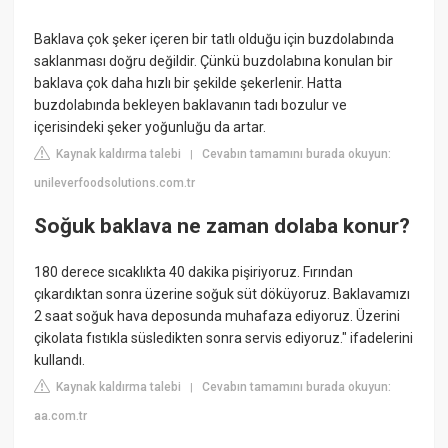
Baklava çok şeker içeren bir tatlı olduğu için buzdolabında
saklanması doğru değildir. Çünkü buzdolabına konulan bir
baklava çok daha hızlı bir şekilde şekerlenir. Hatta
buzdolabında bekleyen baklavanın tadı bozulur ve
içerisindeki şeker yoğunluğu da artar.
Kaynak kaldırma talebi
Cevabın tamamını burada okuyun:
|
unileverfoodsolutions.com.tr
Soğuk baklava ne zaman dolaba konur?
180 derece sıcaklıkta 40 dakika pişiriyoruz. Fırından
çıkardıktan sonra üzerine soğuk süt döküyoruz. Baklavamızı
2 saat soğuk hava deposunda muhafaza ediyoruz. Üzerini
çikolata fıstıkla süsledikten sonra servis ediyoruz." ifadelerini
kullandı.
Kaynak kaldırma talebi
Cevabın tamamını burada okuyun:
|
aa.com.tr