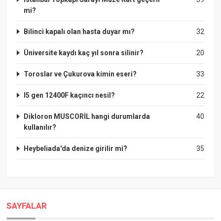
mi?
Bilinci kapalı olan hasta duyar mı?
32
Üniversite kaydı kaç yıl sonra silinir?
20
Toroslar ve Çukurova kimin eseri?
33
I5 gen 12400F kaçıncı nesil?
22
Dikloron MUSCORİL hangi durumlarda
40
kullanılır?
Heybeliada'da denize girilir mi?
35
SAYFALAR