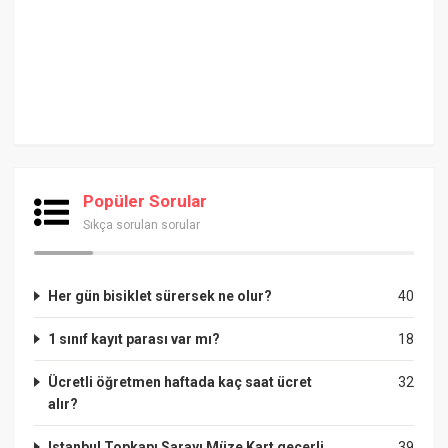
Popüler Sorular
Sıkça sorulan sorular
Her gün bisiklet sürersek ne olur?
40
1 sınıf kayıt parası var mı?
18
Ücretli öğretmen haftada kaç saat ücret
32
alır?
Istanbul Topkapı Sarayı Müze Kart geçerli
39