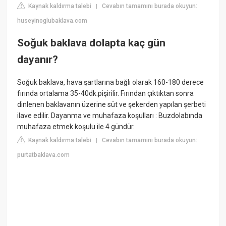
Kaynak kaldırma talebi
Cevabın tamamını burada okuyun:
|
huseyinoglubaklava.com
Soğuk baklava dolapta kaç gün
dayanır?
Soğuk baklava, hava şartlarına bağlı olarak 160-180 derece
fırında ortalama 35-40dk.pişirilir. Fırından çıktıktan sonra
dinlenen baklavanın üzerine süt ve şekerden yapılan şerbeti
ilave edilir. Dayanma ve muhafaza koşulları : Buzdolabında
muhafaza etmek koşulu ile 4 gündür.
Kaynak kaldırma talebi
Cevabın tamamını burada okuyun:
|
purtatbaklava.com