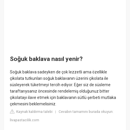
Soğuk baklava nasıl yenir?
Soğuk baklava sadeyken de çok lezzetli ama özellikle
çikolata tutkunları soğuk baklavanın üzerini çikolata ile
süsleyerek tüketmeyi tercih ediyor. Eğer siz de süsleme
taraftarıysanız öncesinde rendelemiş olduğunuz bitter
çikolatayı ilave etmek için baklavanın sütlü şerbeti mutlaka
çekmesini beklemelisiniz.
Kaynak kaldırma talebi
Cevabın tamamını burada okuyun:
|
livapastacilik.com