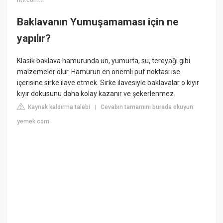
ntv.com.tr
Baklavanın Yumuşamaması için ne
yapılır?
Klasik baklava hamurunda un, yumurta, su, tereyağı gibi
malzemeler olur. Hamurun en önemli püf noktası ise
içerisine sirke ilave etmek. Sirke ilavesiyle baklavalar o kıyır
kıyır dokusunu daha kolay kazanır ve şekerlenmez.
Kaynak kaldırma talebi
Cevabın tamamını burada okuyun:
|
yemek.com