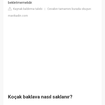
bekletmemelidir.
Kaynak kaldırma talebi
Cevabın tamamını burada okuyun:
|
mavikadin.com
Koçak baklava nasıl saklanır?