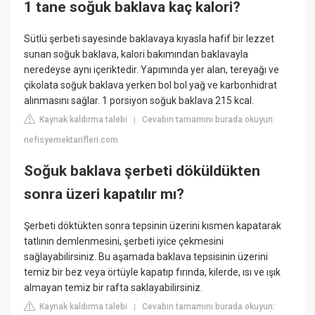
1 tane soğuk baklava kaç kalori?
Sütlü şerbeti sayesinde baklavaya kıyasla hafif bir lezzet
sunan soğuk baklava, kalori bakımından baklavayla
neredeyse aynı içeriktedir. Yapımında yer alan, tereyağı ve
çikolata soğuk baklava yerken bol bol yağ ve karbonhidrat
alınmasını sağlar. 1 porsiyon soğuk baklava 215 kcal.
Kaynak kaldırma talebi
Cevabın tamamını burada okuyun:
|
nefisyemektarifleri.com
Soğuk baklava şerbeti döküldükten
sonra üzeri kapatılır mı?
Şerbeti döktükten sonra tepsinin üzerini kısmen kapatarak
tatlının demlenmesini, şerbeti iyice çekmesini
sağlayabilirsiniz. Bu aşamada baklava tepsisinin üzerini
temiz bir bez veya örtüyle kapatıp fırında, kilerde, ısı ve ışık
almayan temiz bir rafta saklayabilirsiniz.
Kaynak kaldırma talebi
Cevabın tamamını burada okuyun:
|