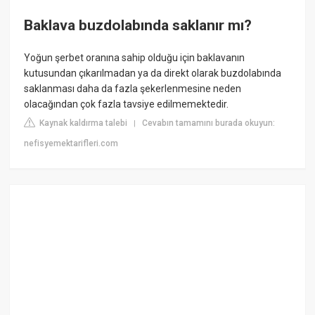
Baklava buzdolabında saklanır mı?
Yoğun şerbet oranına sahip olduğu için baklavanın
kutusundan çıkarılmadan ya da direkt olarak buzdolabında
saklanması daha da fazla şekerlenmesine neden
olacağından çok fazla tavsiye edilmemektedir.
Kaynak kaldırma talebi
Cevabın tamamını burada okuyun:
|
nefisyemektarifleri.com