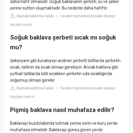
daha hafif olmasıdır. Soğuk baklavanın şerbeti, su ve şeker
yerine sütten oluşmaktadır. Bu nedenle daha hafiftir.
Kaynak kaldırma talebi
Cevabın tamamını burada okuyun:
|
lezzet.com.tr
Soğuk baklava şerbeti sıcak mı soğuk
mu?
Şekerpare gibi kurabiyeyi andıran şerbetli tatlılarda şerbetin
sıcak, tatlının da sıcak olması gerekiyor. Ancak baklava gibi
yufkalı tatlılarda tatlı sıcakken şerbetin oda sıcaklığında
soğumuş olması gerekir.
Kaynak kaldırma talebi
Cevabın tamamını burada okuyun:
|
hurriyet.com.tr
Pişmiş baklava nasıl muhafaza edilir?
Baklavayı buzdolabında tutmak yerine serin ve kuru yerde
muhafaza etmelidir. Baklavayı güneş gören yerde