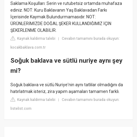
Saklama Koşulları: Serin ve rutubetsiz ortamda muhafaza
ediniz. NOT: Kuru Baklavanın Yaş Baklavadan Farkı
İçerisinde Kaymak Bulundurmamasıdır. NOT:
ÜRÜNLERİMİZDE DOĞAL ŞEKER KULLANDIĞIMIZ İÇİN
ŞEKERLENME OLABİLİR.
Kaynak kaldırma talebi
Cevabın tamamını burada okuyun:
|
kocakbaklava.com.tr
Soğuk baklava ve sütlü nuriye aynı şey
mi?
Soğuk baklava ve sütlü Nuriye'nin aynı tatlılar olmadığını da
hatırlatmak isteriz, zira yapım aşamaları tamamen farklı.
Kaynak kaldırma talebi
Cevabın tamamını burada okuyun:
|
listelist.com