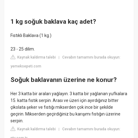
1 kg soğuk baklava kaç adet?
Fıstıklı Baklava (1 kg.)
23 - 25 dilim.
Kaynak kaldırma talebi
Cevabın tamamını burada okuyun:
|
yemeksepeti.com
Soğuk baklavanın üzerine ne konur?
Her 3 katta bir araları yağlayın. 3 katta bir yağlanan yufkalara
15. katta fıstık serpin. Arası ve üzeri için ayırdığınız bitter
çikolata şeker ve fıstığı mikserden çok ince bir şekilde
geçirin. Mikserden geçirdiğiniz bu karışımı fıstığın üzerine
serpin.
Kaynak kaldırma talebi
Cevabın tamamını burada okuyun:
|