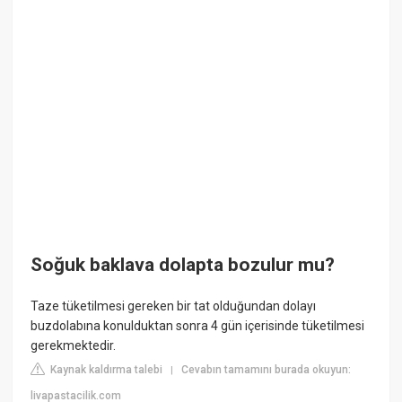
Soğuk baklava dolapta bozulur mu?
Taze tüketilmesi gereken bir tat olduğundan dolayı
buzdolabına konulduktan sonra 4 gün içerisinde tüketilmesi
gerekmektedir.
Kaynak kaldırma talebi
Cevabın tamamını burada okuyun:
|
livapastacilik.com