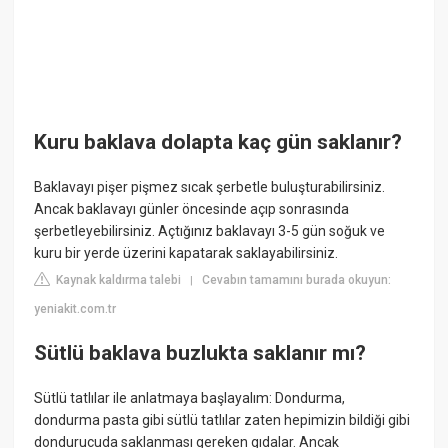
Kuru baklava dolapta kaç gün saklanır?
Baklavayı pişer pişmez sıcak şerbetle buluşturabilirsiniz.
Ancak baklavayı günler öncesinde açıp sonrasında
şerbetleyebilirsiniz. Açtığınız baklavayı 3-5 gün soğuk ve
kuru bir yerde üzerini kapatarak saklayabilirsiniz.
Kaynak kaldırma talebi
Cevabın tamamını burada okuyun:
|
yeniakit.com.tr
Sütlü baklava buzlukta saklanır mı?
Sütlü tatlılar ile anlatmaya başlayalım: Dondurma,
dondurma pasta gibi sütlü tatlılar zaten hepimizin bildiği gibi
dondurucuda saklanması gereken gıdalar. Ancak