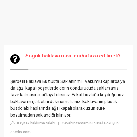
Soğuk baklava nasıl muhafaza edilmeli?
Şerbetli Baklava Buzlukta Saklanır mı? Vakumlu kaplarda ya
da ağzı kapalı poşetlerde derin dondurucuda saklarsanız
taze kalmasını sağlayabilirsiniz. Fakat buzluğa koyduğunuz
baklavanın şerbetini dökmemelisiniz. Baklavanın plastik
buzdolabı kaplarında ağzı kapalı olarak uzun süre
bozulmadan saklandığı biliniyor.
Kaynak kaldırma talebi
Cevabın tamamını burada okuyun:
|
onedio.com