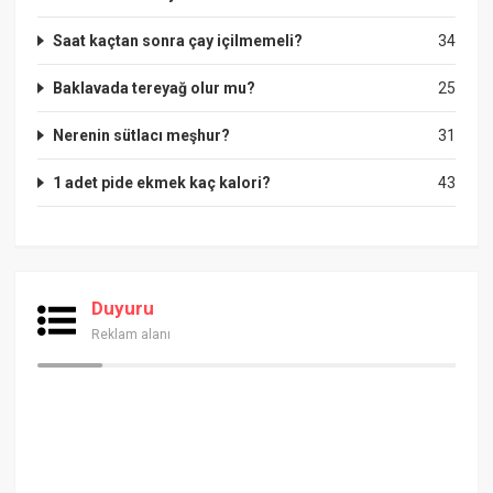
Saat kaçtan sonra çay içilmemeli?
34
Baklavada tereyağ olur mu?
25
Nerenin sütlacı meşhur?
31
1 adet pide ekmek kaç kalori?
43
Duyuru
Reklam alanı