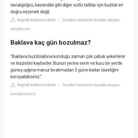
tavukgöğsü, kazandibi gibi diğer sütlü tatlılar için buzluk en
doğru seçenek değil.
Kaynak kaldırma talebi
Cevabın tamamını burada okuyun:
|
yemek.com
Baklava kaç gün bozulmaz?
“Baklava buzdolabına konduğu zaman çok çabuk şekerlenir
ve lezzetini kaybeder. Bunun yerine serin ve kuru bir yerde
güneş ışığına maruz bırakmadan 5 güne kadar tazeliğini
koruyabilirsiniz.”
Kaynak kaldırma talebi
Cevabın tamamını burada okuyun:
|
hurriyet.com.tr