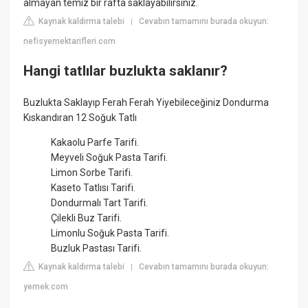
almayan temiz bir rafta saklayabilirsiniz.
Kaynak kaldırma talebi
Cevabın tamamını burada okuyun:
|
nefisyemektarifleri.com
Hangi tatlılar buzlukta saklanır?
Buzlukta Saklayıp Ferah Ferah Yiyebileceğiniz Dondurma
Kıskandıran 12 Soğuk Tatlı
Kakaolu Parfe Tarifi.
Meyveli Soğuk Pasta Tarifi.
Limon Sorbe Tarifi.
Kaseto Tatlısı Tarifi.
Dondurmalı Tart Tarifi.
Çilekli Buz Tarifi.
Limonlu Soğuk Pasta Tarifi.
Buzluk Pastası Tarifi.
Kaynak kaldırma talebi
Cevabın tamamını burada okuyun:
|
yemek.com