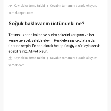
Kaynak kaldırma talebi
Cevabın tamamını burada okuyun:
|
yemeksepeti.com
Soğuk baklavanın üstündeki ne?
Tatlının üzerine kakao ve pudra şekerini karıştırın ve her
yerine gelecek şekilde eleyin. Rendelenmiş çikolatayı da
üzerine serpin. En son olarak Antep fıstığıyla süsleyip servis
edebilirsiniz. Afiyet olsun.
Kaynak kaldırma talebi
Cevabın tamamını burada okuyun:
|
yemek.com