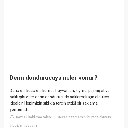
Derın dondurucuya neler konur?
Dana eti, kuzu eti, kümes hayvanları, kıyma, pişmiş et ve
balık gibi etler derin dondurucuda saklamak için oldukça
idealdir. Hepimizin sıklıkla tercih ettiği bir saklama
yöntemidir.
Kaynak kaldırma talebi
Cevabın tamamını burada okuyun:
|
blog2.armut.com