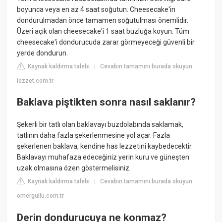
boyunca veya en az 4 saat soğutun. Cheesecake'in
dondurulmadan önce tamamen soğutulması önemlidir.
Üzeri açık olan cheesecake'i 1 saat buzluğa koyun. Tüm
cheesecake'i dondurucuda zarar görmeyeceği güvenli bir
yerde dondurun.
Kaynak kaldırma talebi
Cevabın tamamını burada okuyun:
|
lezzet.com.tr
Baklava piştikten sonra nasıl saklanır?
Şekerli bir tatlı olan baklavayı buzdolabında saklamak,
tatlının daha fazla şekerlenmesine yol açar. Fazla
şekerlenen baklava, kendine has lezzetini kaybedecektir.
Baklavayı muhafaza edeceğiniz yerin kuru ve güneşten
uzak olmasına özen göstermelisiniz.
Kaynak kaldırma talebi
Cevabın tamamını burada okuyun:
|
omergullu.com.tr
Derin dondurucuya ne konmaz?