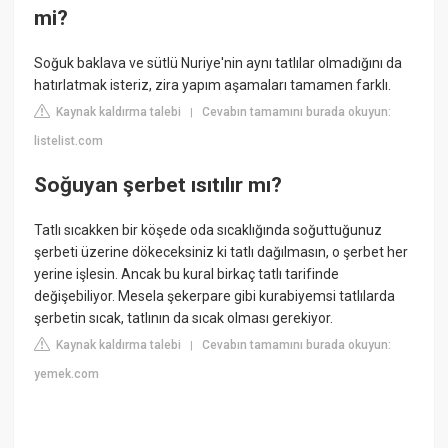
mi?
Soğuk baklava ve sütlü Nuriye'nin aynı tatlılar olmadığını da
hatırlatmak isteriz, zira yapım aşamaları tamamen farklı.
Kaynak kaldırma talebi
Cevabın tamamını burada okuyun:
|
listelist.com
Soğuyan şerbet ısıtılır mı?
Tatlı sıcakken bir köşede oda sıcaklığında soğuttuğunuz
şerbeti üzerine dökeceksiniz ki tatlı dağılmasın, o şerbet her
yerine işlesin. Ancak bu kural birkaç tatlı tarifinde
değişebiliyor. Mesela şekerpare gibi kurabiyemsi tatlılarda
şerbetin sıcak, tatlının da sıcak olması gerekiyor.
Kaynak kaldırma talebi
Cevabın tamamını burada okuyun:
|
yemek.com