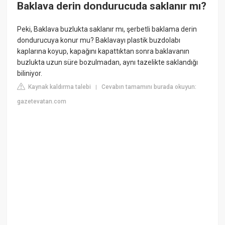
Baklava derin dondurucuda saklanır mı?
Peki, Baklava buzlukta saklanır mı, şerbetli baklama derin
dondurucuya konur mu? Baklavayı plastik buzdolabı
kaplarına koyup, kapağını kapattıktan sonra baklavanın
buzlukta uzun süre bozulmadan, aynı tazelikte saklandığı
biliniyor.
Kaynak kaldırma talebi
Cevabın tamamını burada okuyun:
|
gazetevatan.com