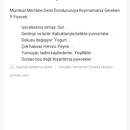
Mümkün Mertebe Derin Dondurucuya Koymamanız Gereken
9 Yiyecek
İçecekseniz olmaz: Süt. ...
Genleşir ve kırılır: Kabuklarıyla birlikte yumurtalar. ...
Dokusu değişiyor: Yoğurt. ...
Çok hassas mevzu: Peynir. ...
Yumuşar, tadını kaybederler: Yeşillikler. ...
Sonları hoş değil: Kızartılmış yiyecekler.
Kaynak kaldırma talebi
Cevabın tamamını burada okuyun:
|
yemek.com