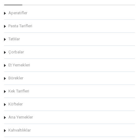
Aperatifler
Pasta Tarifleri
Tatlılar
Çorbalar
Et Yemekleri
Börekler
Kek Tarifleri
Köfteler
Ana Yemekler
Kahvaltılıklar