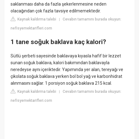
saklanması daha da fazla şekerlenmesine neden
olacağından çok fazla tavsiye edilmemektedir.
Kaynak kaldırma talebi
Cevabın tamamını burada okuyun:
|
nefisyemektarifleri.com
1 tane soğuk baklava kaç kalori?
Sütlü şerbeti sayesinde baklavaya kıyasla hafif bir lezzet
sunan soğuk baklava, kalori bakımından baklavayla
neredeyse aynı içeriktedir. Yapımında yer alan, tereyağı ve
çikolata soğuk baklava yerken bol bol yağ ve karbonhidrat
alınmasını sağlar. 1 porsiyon soğuk baklava 215 kcal.
Kaynak kaldırma talebi
Cevabın tamamını burada okuyun:
|
nefisyemektarifleri.com