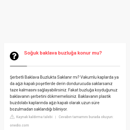
Soğuk baklava buzluğa konur mu?
Şerbetli Baklava Buzlukta Saklanır mı? Vakumlu kaplarda ya
da ağzı kapalı poşetlerde derin dondurucuda saklarsanız
taze kalmasını sağlayabilirsiniz. Fakat buzluğa koyduğunuz
baklavanın şerbetini dökmemelisiniz. Baklavanın plastik
buzdolabı kaplarında ağzı kapalı olarak uzun süre
bozulmadan saklandığı biliniyor.
Kaynak kaldırma talebi
Cevabın tamamını burada okuyun:
|
onedio.com