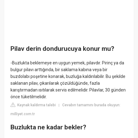
Pilav derin dondurucuya konur mu?
-Buzlukta beklemeye en uygun yemek, pilavdır. Pirinç ya da
bulgur pilavı arttığında, bir saklama kabına veya bir
buzdolabı poşetine konarak, buzluğa kaldırılabilir. Bu şekilde
saklanan pilav, çıkarılarak çözüldüğünde, fazla
karıştırmadan ısıtılarak servis edilmelidir. Pilavlar, 30 günden
önce tüketilmelidir.
Kaynak kaldırma talebi
Cevabın tamamını burada okuyun:
|
milliyet.com.tr
Buzlukta ne kadar bekler?