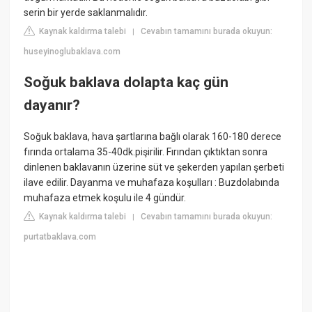
serin bir yerde saklanmalıdır.
Kaynak kaldırma talebi
Cevabın tamamını burada okuyun:
|
huseyinoglubaklava.com
Soğuk baklava dolapta kaç gün
dayanır?
Soğuk baklava, hava şartlarına bağlı olarak 160-180 derece
fırında ortalama 35-40dk.pişirilir. Fırından çıktıktan sonra
dinlenen baklavanın üzerine süt ve şekerden yapılan şerbeti
ilave edilir. Dayanma ve muhafaza koşulları : Buzdolabında
muhafaza etmek koşulu ile 4 gündür.
Kaynak kaldırma talebi
Cevabın tamamını burada okuyun:
|
purtatbaklava.com