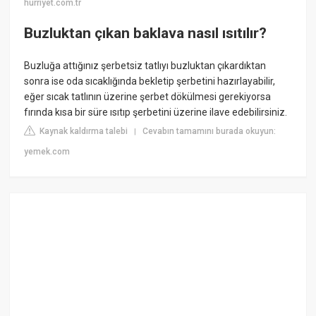
hurriyet.com.tr
Buzluktan çıkan baklava nasıl ısıtılır?
Buzluğa attığınız şerbetsiz tatlıyı buzluktan çıkardıktan
sonra ise oda sıcaklığında bekletip şerbetini hazırlayabilir,
eğer sıcak tatlının üzerine şerbet dökülmesi gerekiyorsa
fırında kısa bir süre ısıtıp şerbetini üzerine ilave edebilirsiniz.
Kaynak kaldırma talebi
Cevabın tamamını burada okuyun:
|
yemek.com