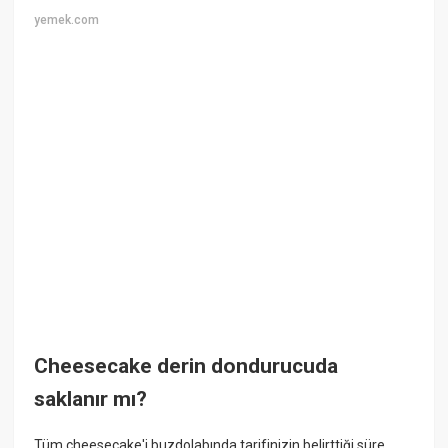
yemek.com
Cheesecake derin dondurucuda
saklanır mı?
Tüm cheesecake'i buzdolabında tarifinizin belirttiği süre