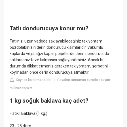
Tatlı dondurucuya konur mu?
Tatlınızı uzun vadede saklayabileceğiniz tek yöntem
buzdolabınızın derin dondurucu kısımlarıdır. Vakumlu
kaplarda veya ağzı kapalı poşetlerde derin dondurucuda
saklarsanız taze kalmasını sağlayabilirsiniz. Ancak bu
durumda dikkat etmeniz gereken tek yöntem, şerbetini
koymadan önce derin dondurucuya atmaktır.
Kaynak kaldırma talebi
Cevabın tamamını burada okuyun:
|
milliyet.com.tr
1 kg soğuk baklava kaç adet?
Fıstıklı Baklava (1 kg.)
23 - 25 dilim.