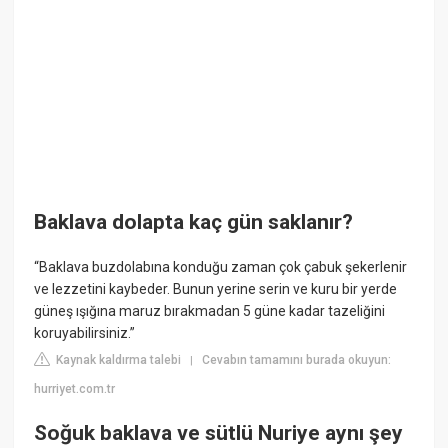
Baklava dolapta kaç gün saklanır?
“Baklava buzdolabına konduğu zaman çok çabuk şekerlenir
ve lezzetini kaybeder. Bunun yerine serin ve kuru bir yerde
güneş ışığına maruz bırakmadan 5 güne kadar tazeliğini
koruyabilirsiniz.”
Kaynak kaldırma talebi
Cevabın tamamını burada okuyun:
|
hurriyet.com.tr
Soğuk baklava ve sütlü Nuriye aynı şey