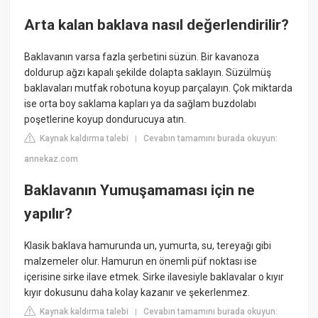
Arta kalan baklava nasıl değerlendirilir?
Baklavanın varsa fazla şerbetini süzün. Bir kavanoza
doldurup ağzı kapalı şekilde dolapta saklayın. Süzülmüş
baklavaları mutfak robotuna koyup parçalayın. Çok miktarda
ise orta boy saklama kapları ya da sağlam buzdolabı
poşetlerine koyup dondurucuya atın.
Kaynak kaldırma talebi
Cevabın tamamını burada okuyun:
|
annekaz.com
Baklavanın Yumuşamaması için ne
yapılır?
Klasik baklava hamurunda un, yumurta, su, tereyağı gibi
malzemeler olur. Hamurun en önemli püf noktası ise
içerisine sirke ilave etmek. Sirke ilavesiyle baklavalar o kıyır
kıyır dokusunu daha kolay kazanır ve şekerlenmez.
Kaynak kaldırma talebi
Cevabın tamamını burada okuyun:
|