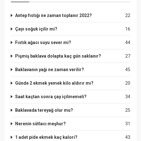
Antep fıstığı ne zaman toplanır 2022?
22
Çayı soğuk içilir mi?
16
Fıstık ağacı suyu sever mi?
44
Pişmiş baklava dolapta kaç gün saklanır?
27
Baklavanın yağı ne zaman verilir?
45
Günde 2 ekmek yemek kilo aldırır mı?
20
Saat kaçtan sonra çay içilmemeli?
34
Baklavada tereyağ olur mu?
25
Nerenin sütlacı meşhur?
31
1 adet pide ekmek kaç kalori?
43