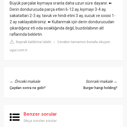
Büyük parçalar kıymaya oranla daha uzun süre dayanır. ➽
Derin dondurucuda parça etleri 6-12 ay, kıymayı 3-4 ay,
sakatatları 2-3 ay, tavuk ve hindi etini 3 ay, sucuk ve sosisi 1-
2 ay saklayabilirsiniz. ➽ Kullanmak için derin dondurucudan
çıkardığınız eti oda sıcaklığında değil, buzdolabının alt
raflarında bekletin.
Kaynak kaldırma talebi
Cevabın tamamını burada okuyun:
|
ugur.com.tr
←
Önceki makale
Sonraki makale
→
Çaydan sonra ne gelir?
Burger hangi holding?
Benzer sorular
Sıkça sorulan sorular