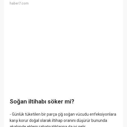
haber7.com
Soğan iltihabı söker mi?
- Günlük tüketilen bir parça çiğ soğan vücudu enfeksiyonlara
karşı korur doğal olarak iltihap oranını düşürür bununda
akabinde eklem rahatsızlıklarına da iyi gelir.