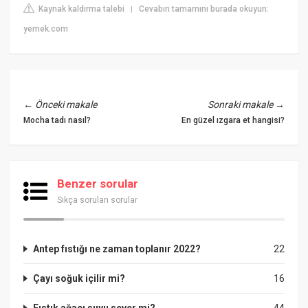
Kaynak kaldırma talebi
Cevabın tamamını burada okuyun:
|
yemek.com
←
Önceki makale
Sonraki makale
→
Mocha tadı nasıl?
En güzel ızgara et hangisi?
Benzer sorular
Sıkça sorulan sorular
Antep fıstığı ne zaman toplanır 2022?
22
Çayı soğuk içilir mi?
16
Fıstık ağacı suyu sever mi?
44