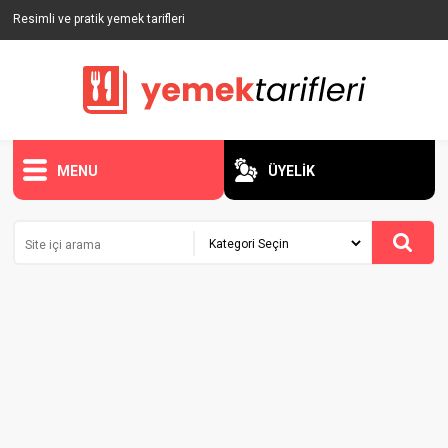
Resimli ve pratik yemek tarifleri
MENU
ÜYELİK