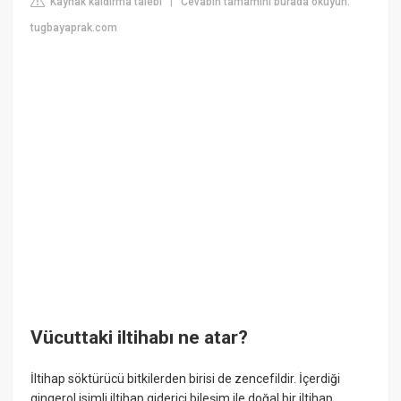
Kaynak kaldırma talebi
Cevabın tamamını burada okuyun:
|
tugbayaprak.com
Vücuttaki iltihabı ne atar?
İltihap söktürücü bitkilerden birisi de zencefildir. İçerdiği
gingerol isimli iltihap giderici bileşim ile doğal bir iltihap