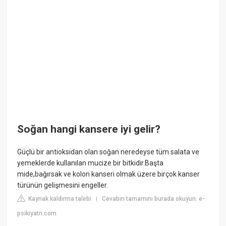
Soğan hangi kansere iyi gelir?
Güçlü bir antioksidan olan soğan neredeyse tüm salata ve
yemeklerde kullanılan mucize bir bitkidir.Başta
mide,bağırsak ve kolon kanseri olmak üzere birçok kanser
türünün gelişmesini engeller.
Kaynak kaldırma talebi
Cevabın tamamını burada okuyun: e-
|
psikiyatri.com