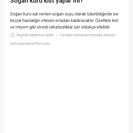
Soğan kürü kist yapar mı?
Soğan kürü adı verilen soğan suyu olarak tüketildiğinde ise
birçok hastalığın etkisini ortadan kaldıracaktır. Özellikle kist
ve miyom gibi stresli rahatsızlıklar için oldukça etkilidir.
Kaynak kaldırma talebi
Cevabın tamamını burada okuyun:
|
nefisyemektarifleri.com