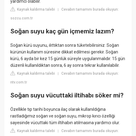
yardımcı olabilir.
Kaynak kaldırma talebi
Cevabın tamamını burada okuyun:
|
sozcu.com.tr
Soğan suyu kaç gün içmemiz lazım?
Soğan kürü suyunu, ılıttıktan sonra tüketebilirsiniz. Soğan
kürünün kullanım süresine dikkat edilmesi gerekir. Soğan
kürü, 6 ayda bir kez 15 günlük süreyle uygulanmalıdır. 15 gün
düzenli kullanıldıktan sonra, 6 ay sonra tekrar kullanılabilir.
Kaynak kaldırma talebi
Cevabın tamamını burada okuyun:
|
ntv.com.tr
Soğan suyu vücuttaki iltihabı söker mi?
Özellikle tıp tarihi boyunca ilaç olarak kullanıldığına
rastladığımız soğan ve soğan suyu, mikrop kırıcı özelliği
sayesinde vücuttaki tüm iltihabın atılmasına yardımcı olur.
Kaynak kaldırma talebi
Cevabın tamamını burada okuyun:
|