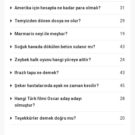
Amerika için hesapta ne kadar para olmalı?
31
Temyizden dönen dosya ne olur?
29
Marmaris neyi ile meşhur?
19
Soğuk havada dökülen beton sulanır mı?
43
Zeybek halk oyunu hangi yöreye aittir?
24
Ifrazlı tapu ne demek?
43
Şeker hastalarında ayak ne zaman kesilir?
45
Hangi Türk filmi Oscar aday adayı
28
olmuştur?
Teşekkürler demek doğru mu?
20