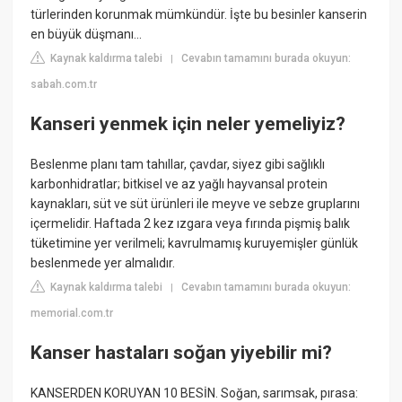
türlerinden korunmak mümkündür. İşte bu besinler kanserin
en büyük düşmanı...
Kaynak kaldırma talebi
Cevabın tamamını burada okuyun:
|
sabah.com.tr
Kanseri yenmek için neler yemeliyiz?
Beslenme planı tam tahıllar, çavdar, siyez gibi sağlıklı
karbonhidratlar; bitkisel ve az yağlı hayvansal protein
kaynakları, süt ve süt ürünleri ile meyve ve sebze gruplarını
içermelidir. Haftada 2 kez ızgara veya fırında pişmiş balık
tüketimine yer verilmeli; kavrulmamış kuruyemişler günlük
beslenmede yer almalıdır.
Kaynak kaldırma talebi
Cevabın tamamını burada okuyun:
|
memorial.com.tr
Kanser hastaları soğan yiyebilir mi?
KANSERDEN KORUYAN 10 BESİN. Soğan, sarımsak, pırasa: