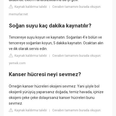
Kaynak kaldırma talebi
Cevabın tamamını burada okuyun:
|
memurlar.net
Soğan suyu kaç dakika kaynatılır?
Tencereye suyu koyun ve kaynatın. Soğanları 4'e bölün ve
tencereye soğanları koyun, 5 dakika kaynatın. Ocaktan alın
ve ılık olarak servis edin.
Kaynak kaldırma talebi
Cevabın tamamını burada okuyun:
|
yemek.com
Kanser hücresi neyi sevmez?
Örneğin kanser hücreleri oksijeni sevmez. Yani şöyle bol
oksijenli yürüyüş yaparsanız doğada, temiz havada, içinize
oksijeni çeke çeke dolaşırsanız kanser hücreleri bunu
sevmez.
Kaynak kaldırma talebi
Cevabın tamamını burada okuyun:
|