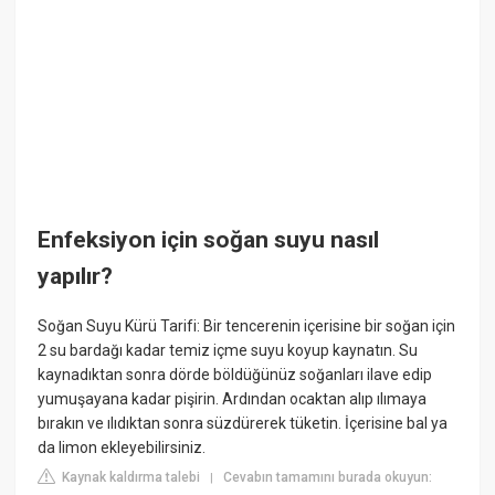
Enfeksiyon için soğan suyu nasıl
yapılır?
Soğan Suyu Kürü Tarifi: Bir tencerenin içerisine bir soğan için
2 su bardağı kadar temiz içme suyu koyup kaynatın. Su
kaynadıktan sonra dörde böldüğünüz soğanları ilave edip
yumuşayana kadar pişirin. Ardından ocaktan alıp ılımaya
bırakın ve ılıdıktan sonra süzdürerek tüketin. İçerisine bal ya
da limon ekleyebilirsiniz.
Kaynak kaldırma talebi
Cevabın tamamını burada okuyun:
|