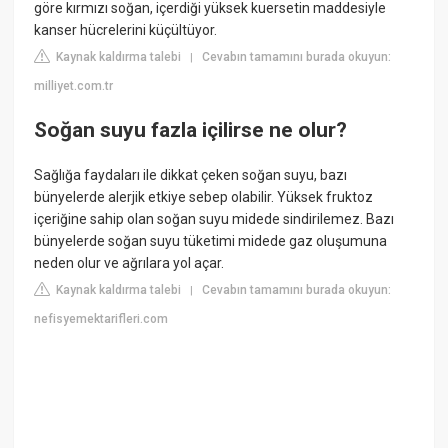
göre kırmızı soğan, içerdiği yüksek kuersetin maddesiyle
kanser hücrelerini küçültüyor.
Kaynak kaldırma talebi
Cevabın tamamını burada okuyun:
|
milliyet.com.tr
Soğan suyu fazla içilirse ne olur?
Sağlığa faydaları ile dikkat çeken soğan suyu, bazı
bünyelerde alerjik etkiye sebep olabilir. Yüksek fruktoz
içeriğine sahip olan soğan suyu midede sindirilemez. Bazı
bünyelerde soğan suyu tüketimi midede gaz oluşumuna
neden olur ve ağrılara yol açar.
Kaynak kaldırma talebi
Cevabın tamamını burada okuyun:
|
nefisyemektarifleri.com