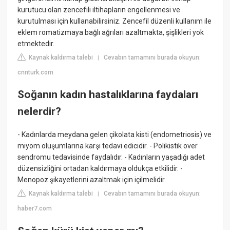
kurutucu olan zencefili iltihapların engellenmesi ve
kurutulması için kullanabilirsiniz. Zencefil düzenli kullanım ile
eklem romatizmaya bağlı ağrıları azaltmakta, şişlikleri yok
etmektedir.
Kaynak kaldırma talebi
Cevabın tamamını burada okuyun:
|
cnnturk.com
Soğanın kadın hastalıklarına faydaları
nelerdir?
- Kadınlarda meydana gelen çikolata kisti (endometriosis) ve
miyom oluşumlarına karşı tedavi edicidir. - Polikistik over
sendromu tedavisinde faydalıdır. - Kadınların yaşadığı adet
düzensizliğini ortadan kaldırmaya oldukça etkilidir. -
Menopoz şikayetlerini azaltmak için içilmelidir.
Kaynak kaldırma talebi
Cevabın tamamını burada okuyun:
|
haber7.com