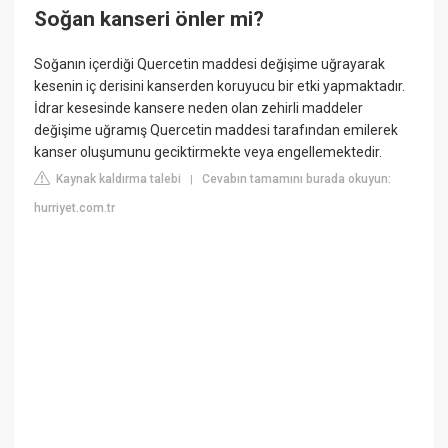
Soğan kanseri önler mi?
Soğanın içerdiği Quercetin maddesi değişime uğrayarak
kesenin iç derisini kanserden koruyucu bir etki yapmaktadır.
İdrar kesesinde kansere neden olan zehirli maddeler
değişime uğramış Quercetin maddesi tarafından emilerek
kanser oluşumunu geciktirmekte veya engellemektedir.
Kaynak kaldırma talebi
Cevabın tamamını burada okuyun:
|
hurriyet.com.tr