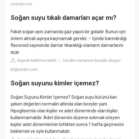
cnnturk.com
Soğan suyu tıkalı damarları açar mı?
Fakat soğan aynı zamanda gaz yapıcı bir gıdadır. Bunun için
önlem almalı aşırıya kaçmamak gerekir. – İçinde barındırdığı
flavonoid sayesinde damar tıkanıklığı olanların damarlarını
açar.
Kaynak kaldırma talebi
Cevabın tamamını burada okuyun:
|
bilgiustam.com
Soğan suyunu kimler içemez?
Soğan Suyunu Kimler İçemez? Soğan suyu kürünü kan
şekeri değerleri normalin altında olan bireyler yani
Hipoglisemisi olan kişiler ve adet döneminde olan kişiler
kullanmamalıdır. Adet dönemini düzene sokmak isteyen
kişiler adet dönemlerinin bittikten sonra 1 hafta geçmesini
beklemeli ve öyle kullanmalıdır.