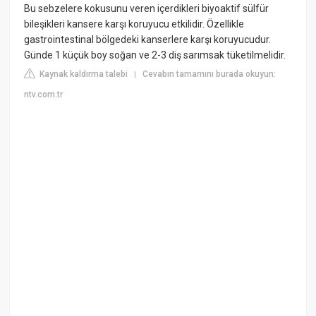
Bu sebzelere kokusunu veren içerdikleri biyoaktif sülfür
bileşikleri kansere karşı koruyucu etkilidir. Özellikle
gastrointestinal bölgedeki kanserlere karşı koruyucudur.
Günde 1 küçük boy soğan ve 2-3 diş sarımsak tüketilmelidir.
Kaynak kaldırma talebi
Cevabın tamamını burada okuyun:
|
ntv.com.tr