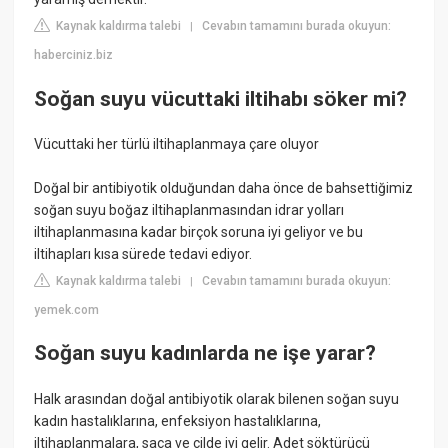
Kaynak kaldırma talebi
Cevabın tamamını burada okuyun:
|
haberciniz.biz
Soğan suyu vücuttaki iltihabı söker mi?
Vücuttaki her türlü iltihaplanmaya çare oluyor
Doğal bir antibiyotik olduğundan daha önce de bahsettiğimiz
soğan suyu boğaz iltihaplanmasından idrar yolları
iltihaplanmasına kadar birçok soruna iyi geliyor ve bu
iltihapları kısa sürede tedavi ediyor.
Kaynak kaldırma talebi
Cevabın tamamını burada okuyun:
|
yemek.com
Soğan suyu kadınlarda ne işe yarar?
Halk arasından doğal antibiyotik olarak bilenen soğan suyu
kadın hastalıklarına, enfeksiyon hastalıklarına,
iltihaplanmalara, saça ve cilde iyi gelir. Adet söktürücü