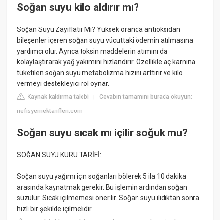
Soğan suyu kilo aldırır mı?
Soğan Suyu Zayıflatır Mı? Yüksek oranda antioksidan
bileşenler içeren soğan suyu vücuttaki ödemin atılmasına
yardımcı olur. Ayrıca toksin maddelerin atımını da
kolaylaştırarak yağ yakımını hızlandırır. Özellikle aç karnına
tüketilen soğan suyu metabolizma hızını arttırır ve kilo
vermeyi destekleyici rol oynar.
Kaynak kaldırma talebi
Cevabın tamamını burada okuyun:
|
nefisyemektarifleri.com
Soğan suyu sıcak mı içilir soğuk mu?
SOĞAN SUYU KÜRÜ TARİFİ:
Soğan suyu yağımı için soğanları bölerek 5 ila 10 dakika
arasında kaynatmak gerekir. Bu işlemin ardından soğan
süzülür. Sıcak içilmemesi önerilir. Soğan suyu ılıdıktan sonra
hızlı bir şekilde içilmelidir.