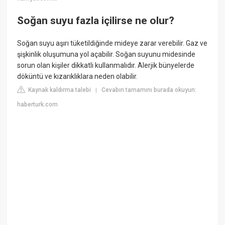
Soğan suyu fazla içilirse ne olur?
Soğan suyu aşırı tüketildiğinde mideye zarar verebilir. Gaz ve
şişkinlik oluşumuna yol açabilir. Soğan suyunu midesinde
sorun olan kişiler dikkatli kullanmalıdır. Alerjik bünyelerde
döküntü ve kızarıklıklara neden olabilir.
Kaynak kaldırma talebi
Cevabın tamamını burada okuyun:
|
haberturk.com