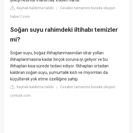
iyileşmesinde inanılmaz etkileri vardır.
Kaynak kaldırma talebi
Cevabın tamamını burada okuyun:
|
haber7.com
Soğan suyu rahimdeki iltihabı temizler
mi?
Soğan suyu, boğaz iltihaplanmasından idrar yolları
iltihaplanmasına kadar birçok soruna iyi geliyor ve bu
iltihapları kısa sürede tedavi ediyor. İltihapları ortadan
kaldıran soğan suyu, yumurtalık kisti ve miyomları da
küçülterek yok etme özelliğine sahip.
Kaynak kaldırma talebi
Cevabın tamamını burada okuyun:
|
cnnturk.com