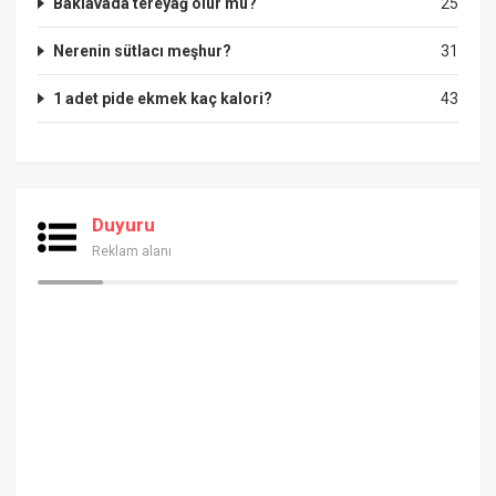
Baklavada tereyağ olur mu?
25
Nerenin sütlacı meşhur?
31
1 adet pide ekmek kaç kalori?
43
Duyuru
Reklam alanı