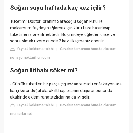
Soğan suyu haftada kaç kez içilir?
Tüketimi: Doktor İbrahim Saraçoğlu soğan kürü ile
maksimum faydayı sağlamak için kürü taze hazırlayıp
tüketmeniz önerilmektedir. Boş mideye öğleden önce ve
sonra olmak üzere günde 2 kez ılık içmeniz önerilir.
Kaynak kaldırma talebi
Cevabın tamamını burada okuyun:
|
nefisyemektarifleri.com
Soğan iltihabı söker mi?
- Günlük tüketilen bir parça çiğ soğan vücudu enfeksiyonlara
karşı korur doğal olarak iltihap oranını düşürür bununda
akabinde eklem rahatsızlıklarına da iyi gelir.
Kaynak kaldırma talebi
Cevabın tamamını burada okuyun:
|
memurlar.net