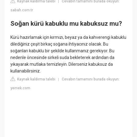
Kaynak kaldırma talebi
Cevabın tamamını burada okuyun:
|
sabah.com.tr
Soğan kürü kabuklu mu kabuksuz mu?
Kürü hazırlamak için kırmızı, beyaz ya da kahverengi kabuklu
dilediğiniz çeşit birkaç soğana ihtiyacınız olacak. Bu
soğanları kabuklu bir şekilde kullanmanız gerekiyor. Bu
nedenle öncesinde sirkeli suda bekleterek ardından da
yıkayarak mutlaka temizleyin. Dilerseniz kabuksuz da
kullanabilirsiniz.
Kaynak kaldırma talebi
Cevabın tamamını burada okuyun:
|
yemek.com