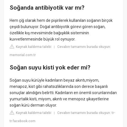
Soğanda antibiyotik var mı?
Hem çiğ olarak hem de pişirilerek kullanılan soğanın birçok
çeşidi bulunuyor. Doğal antibiyotik görevi gören soğan,
özellikle kış mevsiminde bağışıklık sisteminin
kuvvetlenmesinde büyük rol oynuyor.
Kaynak kaldırma talebi
Cevabın tamamını burada okuyun:
|
memorial.com.tr
Soğan suyu kisti yok eder mi?
Soğan suyu kürüyle kadınların beyaz akıntı,miyom,
menapoz, kist gibi rahatsızlıklarında son derece başarılı
sonuçlar alındığını belirtti. Kadınların en önemli sorunlarından
yumurtalık kisti, miyom, akıntı ve menopoz şikayetlerine
soğan kürü derman oluyor.
Kaynak kaldırma talebi
Cevabın tamamını burada okuyun: tr-
|
tr.facebook.com