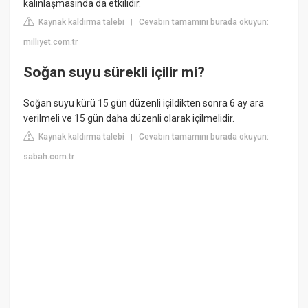
kalınlaşmasında da etkilidir.
Kaynak kaldırma talebi
Cevabın tamamını burada okuyun:
|
milliyet.com.tr
Soğan suyu sürekli içilir mi?
Soğan suyu kürü 15 gün düzenli içildikten sonra 6 ay ara
verilmeli ve 15 gün daha düzenli olarak içilmelidir.
Kaynak kaldırma talebi
Cevabın tamamını burada okuyun:
|
sabah.com.tr