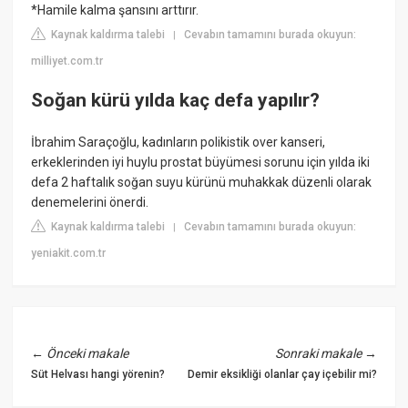
*Hamile kalma şansını arttırır.
Kaynak kaldırma talebi
Cevabın tamamını burada okuyun:
|
milliyet.com.tr
Soğan kürü yılda kaç defa yapılır?
İbrahim Saraçoğlu, kadınların polikistik over kanseri,
erkeklerinden iyi huylu prostat büyümesi sorunu için yılda iki
defa 2 haftalık soğan suyu kürünü muhakkak düzenli olarak
denemelerini önerdi.
Kaynak kaldırma talebi
Cevabın tamamını burada okuyun:
|
yeniakit.com.tr
←
Önceki makale
Sonraki makale
→
Süt Helvası hangi yörenin?
Demir eksikliği olanlar çay içebilir mi?