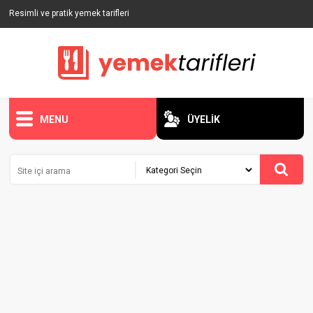
Resimli ve pratik yemek tarifleri
MENU
ÜYELİK