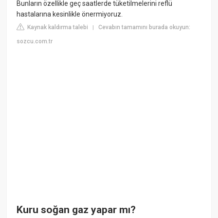
Bunların özellikle geç saatlerde tüketilmelerini reflü
hastalarına kesinlikle önermiyoruz.
Kaynak kaldırma talebi
Cevabın tamamını burada okuyun:
|
sozcu.com.tr
Kuru soğan gaz yapar mı?