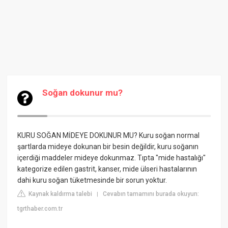
Soğan dokunur mu?
KURU SOĞAN MİDEYE DOKUNUR MU? Kuru soğan normal
şartlarda mideye dokunan bir besin değildir, kuru soğanın
içerdiği maddeler mideye dokunmaz. Tıpta "mide hastalığı"
kategorize edilen gastrit, kanser, mide ülseri hastalarının
dahi kuru soğan tüketmesinde bir sorun yoktur.
Kaynak kaldırma talebi
Cevabın tamamını burada okuyun:
|
tgrthaber.com.tr