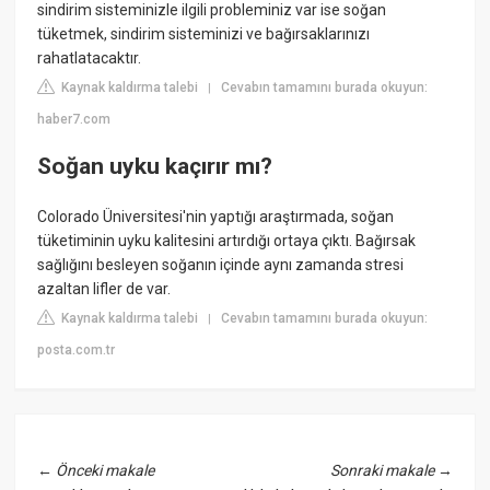
sindirim sisteminizle ilgili probleminiz var ise soğan
tüketmek, sindirim sisteminizi ve bağırsaklarınızı
rahatlatacaktır.
Kaynak kaldırma talebi
Cevabın tamamını burada okuyun:
|
haber7.com
Soğan uyku kaçırır mı?
Colorado Üniversitesi'nin yaptığı araştırmada, soğan
tüketiminin uyku kalitesini artırdığı ortaya çıktı. Bağırsak
sağlığını besleyen soğanın içinde aynı zamanda stresi
azaltan lifler de var.
Kaynak kaldırma talebi
Cevabın tamamını burada okuyun:
|
posta.com.tr
←
Önceki makale
Sonraki makale
→