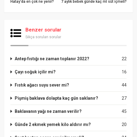
Hatay'da en çok ne yenir?
7 aylık bebek günde kaç ml süt içmeli?
Benzer sorular
Sıkça sorulan sorular
Antep fıstığı ne zaman toplanır 2022?
22
Çayı soğuk içilir mi?
16
Fıstık ağacı suyu sever mi?
44
Pişmiş baklava dolapta kaç gün saklanır?
27
Baklavanın yağı ne zaman verilir?
45
Günde 2 ekmek yemek kilo aldırır mı?
20