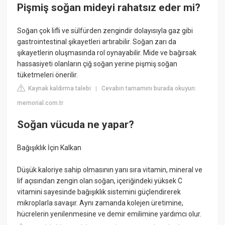
Pişmiş soğan mideyi rahatsız eder mi?
Soğan çok lifli ve sülfürden zengindir dolayısıyla gaz gibi
gastrointestinal şikayetleri artırabilir. Soğan zarı da
şikayetlerin oluşmasında rol oynayabilir. Mide ve bağırsak
hassasiyeti olanların çiğ soğan yerine pişmiş soğan
tüketmeleri önerilir.
Kaynak kaldırma talebi
Cevabın tamamını burada okuyun:
|
memorial.com.tr
Soğan vücuda ne yapar?
Bağışıklık İçin Kalkan
Düşük kaloriye sahip olmasının yanı sıra vitamin, mineral ve
lif açısından zengin olan soğan, içeriğindeki yüksek C
vitamini sayesinde bağışıklık sistemini güçlendirerek
mikroplarla savaşır. Aynı zamanda kolejen üretimine,
hücrelerin yenilenmesine ve demir emilimine yardımcı olur.