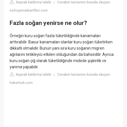
Kaynak kaldırma talebi
Cevabın tamamını burada okuyun:
|
nefisyemektarifleri.com
Fazla soğan yenirse ne olur?
Örneğin kuru soğan fazla tüketildiğinde kanamaları
arttırabilir. Basur kanamaları olanlar kuru soğan tüketirken
dikkatli olmalıdır. Bunun yanı sıra kuru soğanın migren
ağrılarını tetikleyici etkileri olduğundan da bahsedilir. Ayrıca
kuru soğan çiğ olarak tüketildiğinde midede şişkinlik ve
yanma yapabilir.
Kaynak kaldırma talebi
Cevabın tamamını burada okuyun:
|
haberturk.com