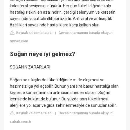
kolesterol seviyesini düşürür. Her gün tüketildiğinde kalp
hastalığı riskini en aza indirir. İçerdiği selenyum ve kersetin
sayesinde vücuttaki iltihabı azaltır. Antiviral ve antiseptik
özellikleri sayesinde hastalıklara karşı kalkan olur.
Kaynak kaldırma talebi
Cevabın tamamını burada okuyun:
|
mynet.com
Soğan neye iyi gelmez?
SOĞANIN ZARARLARI
Soğan bazı kişilerde tüketildiğinde mide ekşimesi ve
hazımsızlığa yol açabilir. Bunun yanı sıra basur hastalığı olan
kişilerde kanamanın da artmasına neden olabilir. Soğan
içerisinde kükürt de bulunur. Bu yüzde aşırı tüketilmesi
alerjilere yol açar ve gıda zehirlenmesiyle de sonuçlanabilir.
Kaynak kaldırma talebi
Cevabın tamamını burada okuyun:
|
sabah.com.tr