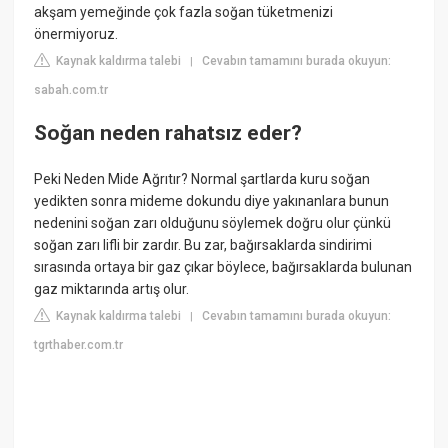
akşam yemeğinde çok fazla soğan tüketmenizi
önermiyoruz.
Kaynak kaldırma talebi
Cevabın tamamını burada okuyun:
|
sabah.com.tr
Soğan neden rahatsız eder?
Peki Neden Mide Ağrıtır? Normal şartlarda kuru soğan
yedikten sonra mideme dokundu diye yakınanlara bunun
nedenini soğan zarı olduğunu söylemek doğru olur çünkü
soğan zarı lifli bir zardır. Bu zar, bağırsaklarda sindirimi
sırasında ortaya bir gaz çıkar böylece, bağırsaklarda bulunan
gaz miktarında artış olur.
Kaynak kaldırma talebi
Cevabın tamamını burada okuyun:
|
tgrthaber.com.tr