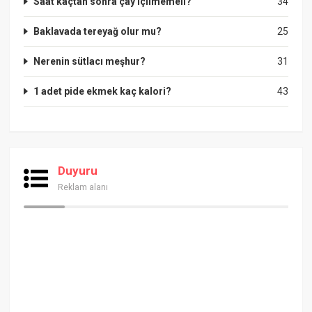
Saat kaçtan sonra çay içilmemeli?
34
Baklavada tereyağ olur mu?
25
Nerenin sütlacı meşhur?
31
1 adet pide ekmek kaç kalori?
43
Duyuru
Reklam alanı