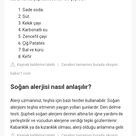
Sade soda.
Süt.
Kekik çayı
Karbonatlı su.
Zencefil çayı
Çiğ Patates.
Bal ve kürü
Kefir.
Kaynak kaldırma talebi
Cevabın tamamını burada okuyun:
|
haber7.com
Soğan alerjisi nasıl anlaşılır?
Alerji uzmanınız, teşhis için bazı testler kullanabilir. Soğan
alerjisini teşhis etmenin yaygın yolları şunlardır: Deri delme
testi: Şüpheli soğan alerjeni derinin altına bir iğne yardımı ile
yerleştirilir ve vücudun alerjene verdiği tepki gözlemlenir.
Kabarıklık ya da kızarıklık olması, alerji olduğu anlamına gelir.
Kaynak kaldırma talebi
Cevabın tamamını burada okuyun:
|