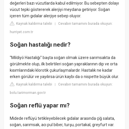
değerleri bazı vücutlarda kabul edilmiyor. Bu sebepten dolayı
vücut tepki göstererek alerjiyi meydana getiriyor. Soğan
içeren tüm gıdalar alerjiye sebep oluyor.
Kaynak kaldırma talebi
Cevabın tamamını burada okuyun:
|
hurriyet.com.tr
Soğan hastalığı nedir?
''Mildiyö Hastalığı'' başta soğan olmak üzere sarımsakta da
görülmekte olup, ilk belirtileri soğan yapraklarının dip ve orta
kısımlarındaki klorotik çukurlaşmalardır. Hastalık ne kadar
erken görülür ve yayılırsa ürün kaybı da o nispette büyük olur.
Kaynak kaldırma talebi
Cevabın tamamını burada okuyun:
|
bolu.tarimorman.gov.tr
Soğan reflü yapar mı?
Midede reflüyü tetikleyebilecek gıdalar arasında çiğ salata,
soğan, sarımsak, acı pul biber, turşu, portakal, greyfurt var.