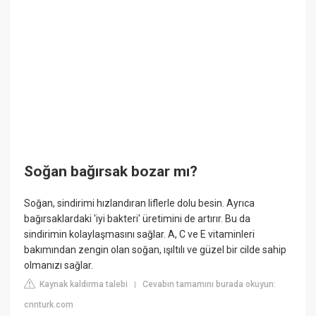
Soğan bağırsak bozar mı?
Soğan, sindirimi hızlandıran liflerle dolu besin. Ayrıca
bağırsaklardaki 'iyi bakteri' üretimini de artırır. Bu da
sindirimin kolaylaşmasını sağlar. A, C ve E vitaminleri
bakımından zengin olan soğan, ışıltılı ve güzel bir cilde sahip
olmanızı sağlar.
Kaynak kaldırma talebi
Cevabın tamamını burada okuyun:
|
cnnturk.com