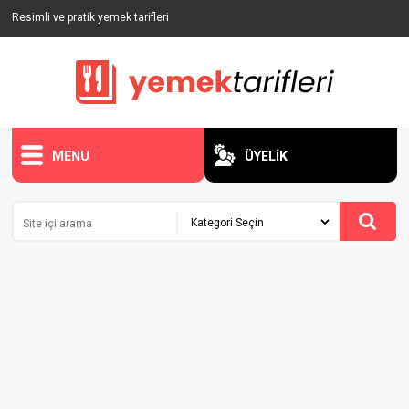
Resimli ve pratik yemek tarifleri
MENU
ÜYELİK