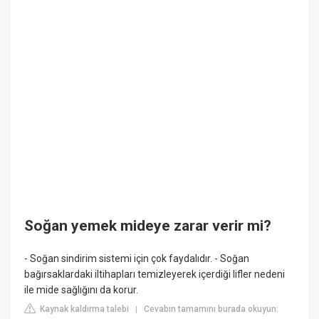
Soğan yemek mideye zarar verir mi?
- Soğan sindirim sistemi için çok faydalıdır. - Soğan
bağırsaklardaki iltihapları temizleyerek içerdiği lifler nedeni
ile mide sağlığını da korur.
Kaynak kaldırma talebi
Cevabın tamamını burada okuyun:
|