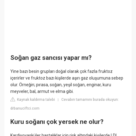
Soğan gaz sancısı yapar mı?
Yine bazı besin grupları doğal olarak çok fazla fruktoz
içerirler ve fruktoz bazı kişilerde aşırı gaz oluşumuna sebep
olur. Örneğin; pırasa, soğan, yeşil soğan, enginar, kuru
meyveler, bal, armut ve elma gibi.
Kaynak kaldırma talebi
Cevabın tamamını burada okuyun:
|
drbanuciftci.com
Kuru soğanı çok yersek ne olur?
Kardiyovasküler hastalıklar için risk altındaki kişilerde LDL