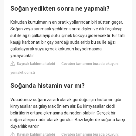
Soğan yedikten sonra ne yapmalı?
Kokudan kurtulmanın en pratik yollarından biri sütten geçer.
Soğan veya sarımsak yedikten sonra dişleri ve dili fırçalayıp
süt ile ağzı çalkalayıp sütü içmek kokuyu giderecektir. Bir tatlı
kaşığı karbonatı bir çay bardağı suda eritip bu su ile ağzı
çalkalayarak suyu içmek kokunun kaybolmasına
yarayacaktır.
Kaynak kaldırma talebi
Cevabın tamamını burada okuyun:
|
yeniakit.com.tr
Soğanda histamin var mı?
Vücudunuz soğanı zararlı olarak gördüğü için histamin gibi
kimyasallar salgılayarak önlem alır. Bu kimyasallar ciddi
belirtilerin ortaya çıkmasına da neden olabilir. Gerçek bir
soğan alerjisi nadir olarak görülür. Bazı kişilerde soğana karşı
duyarlılık vardır.
Kaynak kaldırma talebi
Cevabın tamamını burada okuyun:
|