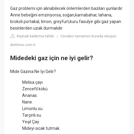
Gaz problemi için alınabilecek önlemlerden bazıları şunlardır:
Anne bebeğini emziriyorsa, soğan,karnabahar, lahana,
brokoli portakal, limon, greyfurt,kuru fasulye gibi gaz yapan
besinlerden uzak durmalıdır.
Kaynak kaldırma talebi
Cevabın tamamını burada okuyun:
|
diettime.com.tr
Midedeki gaz için ne iyi gelir?
Mide Gazına Ne İyi Gelir?
Melisa çayı
Zencefil kökü
Ananas.
Nane.
Limonlu su.
Tarçınlı su.
Yeşil Çay.
Mideyi sıcak tutmak.