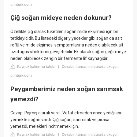
cnnturk.com
Çiğ soğan mideye neden dokunur?
Özellikle çiğ olarak tüketilen soğan mide ekşimesi için bir
tetikleyicidir. Bu listedeki diğer yiyecekler gibi soğan da asit
reflü ve mide ekşimesi semptomlarına neden olabilecek alt
özofagus sfinkterini gevşetebilir. Ek olarak soğan geğirmeye
neden olabilecek zengin bir fermente lif kaynağıdır.
Kaynak kaldırma talebi
Cevabın tamamını burada okuyun:
|
cnnturk.com
Peygamberimiz neden soğan sarımsak
yemezdi?
Cevap: Pişmiş olarak yerdi. Vefat etmeden önce yediği son
yemekte soğan vardı. Çiğ soğan, sarımsak ve pırasa
yemezdi, melekleri incitmemek için.
Kaynak kaldırma talebi
Cevabın tamamını burada okuyun:
|