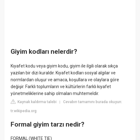
Giyim kodları nelerdir?
Kıyafet kodu veya giyim kodu, giyim ile ilgili olarak sıkça
yazılan bir dizi kuraldır. Kıyafet kodları sosyal algılar ve
normlardan oluşur ve amaca, koşullara ve olaylara göre
değişir. Farklı toplumların ve kültürlerin farklı kıyafet
yönetmeliklerine sahip olmaları muhtemeldir.
Kaynak kaldırma talebi
Cevabın tamamını burada okuyun:
|
tr.wikipedia.org
Formal giyim tarzı nedir?
FORMAL (WHITE TIE)