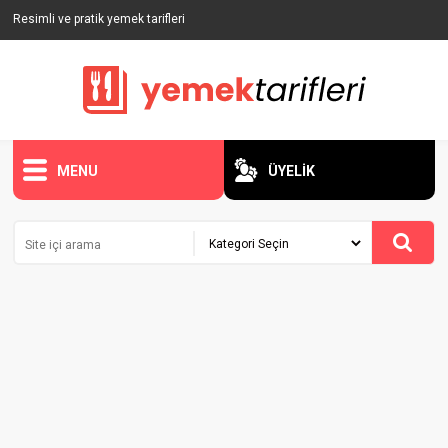
Resimli ve pratik yemek tarifleri
MENU
ÜYELİK