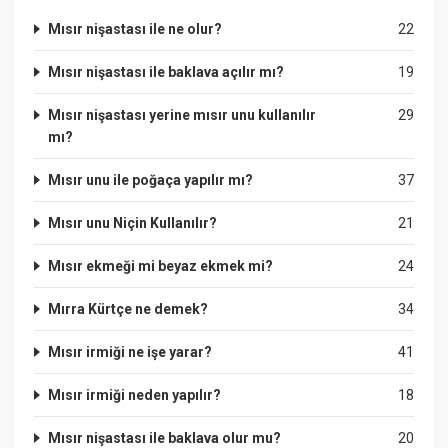
Mısır nişastası ile ne olur?
22
Mısır nişastası ile baklava açılır mı?
19
Mısır nişastası yerine mısır unu kullanılır
29
mı?
Mısır unu ile poğaça yapılır mı?
37
Mısır unu Niçin Kullanılır?
21
Mısır ekmeği mi beyaz ekmek mi?
24
Mırra Kürtçe ne demek?
34
Mısır irmiği ne işe yarar?
41
Mısır irmiği neden yapılır?
18
Mısır nişastası ile baklava olur mu?
20