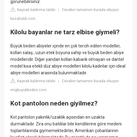
görünebilirsiniz.
Kaynak kaldırma talebi
Cevabın tamamını burada okuyun:
|
kozabutik.com
Kilolu bayanlar ne tarz elbise giymeli?
Büyük beden abiyeler içinde en çok tercih edilen modeller,
kolları salaş , uzun etek boyuna sahip ve büyük beden abiye
modelleridir. Diğer yandan kolları kabarık olmayan ve dantel
model kısa etekli düz abiye modelleri kilolu kadınlar için ideal
abiye modelleri arasında bulunmaktadır.
Kaynak kaldırma talebi
Cevabın tamamını burada okuyun:
|
rmgbuyukbeden.com
Kot pantolon neden giyilmez?
Kot pantolon yakınlık/uzaklık açısından en uzakta
durmaktadır. Zira onu batılılar bile kendilerine göre medeni
toplantılarında giymemektedirler, Amerikan çobanlarının