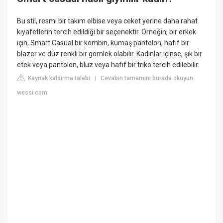
Bu stil, resmi bir takım elbise veya ceket yerine daha rahat
kıyafetlerin tercih edildiği bir seçenektir. Örneğin, bir erkek
için, Smart Casual bir kombin, kumaş pantolon, hafif bir
blazer ve düz renkli bir gömlek olabilir. Kadınlar içinse, şık bir
etek veya pantolon, bluz veya hafif bir triko tercih edilebilir.
Kaynak kaldırma talebi
Cevabın tamamını burada okuyun:
|
wessi.com