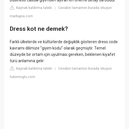
business casual giyimden ayıran en önemli detay da budur.
Kaynak kaldırma talebi
Cevabın tamamını burada okuyun:
|
markapia.com
Dress kot ne demek?
Farklı ülkelerde ve kültürlerde değişiklik gösteren dress code
kavramı dilimize “giyim kodu” olarak geçmiştir. Temel
düzeyde bir ortam için uyulması gereken, beklenen kıyafet
türü anlamına gelir.
Kaynak kaldırma talebi
Cevabın tamamını burada okuyun:
|
hatemoglu.com