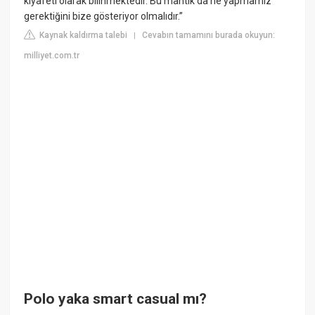
kıyafeti olarak bilinmektedir. Bu mantık da ne yapmamız
gerektiğini bize gösteriyor olmalıdır.”
Kaynak kaldırma talebi
Cevabın tamamını burada okuyun:
|
milliyet.com.tr
Polo yaka smart casual mı?