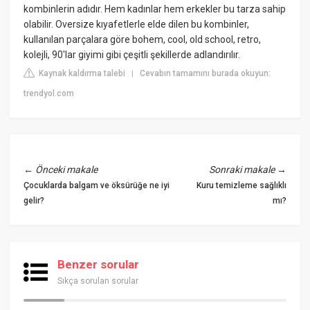
kombinlerin adıdır. Hem kadınlar hem erkekler bu tarza sahip
olabilir. Oversize kıyafetlerle elde dilen bu kombinler,
kullanılan parçalara göre bohem, cool, old school, retro,
kolejli, 90'lar giyimi gibi çeşitli şekillerde adlandırılır.
Kaynak kaldırma talebi
Cevabın tamamını burada okuyun:
|
trendyol.com
←
Önceki makale
Sonraki makale
→
Çocuklarda balgam ve öksürüğe ne iyi
Kuru temizleme sağlıklı
gelir?
mı?
Benzer sorular
Sıkça sorulan sorular