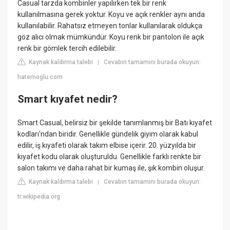
Casual tarzda kombinler yapılırken tek bir renk
kullanılmasına gerek yoktur. Koyu ve açık renkler aynı anda
kullanılabilir. Rahatsız etmeyen tonlar kullanılarak oldukça
göz alıcı olmak mümkündür. Koyu renk bir pantolon ile açık
renk bir gömlek tercih edilebilir.
Kaynak kaldırma talebi
Cevabın tamamını burada okuyun:
|
hatemoglu.com
Smart kıyafet nedir?
Smart Casual, belirsiz bir şekilde tanımlanmış bir Batı kıyafet
kodları'ndan biridir. Genellikle gündelik giyim olarak kabul
edilir, iş kıyafeti olarak takım elbise içerir. 20. yüzyılda bir
kıyafet kodu olarak oluşturuldu. Genellikle farklı renkte bir
salon takımı ve daha rahat bir kumaş ile, şık kombin oluşur.
Kaynak kaldırma talebi
Cevabın tamamını burada okuyun:
|
tr.wikipedia.org