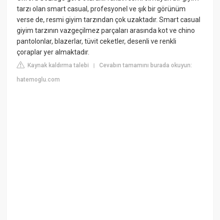
tarzı olan smart casual, profesyonel ve şık bir görünüm
verse de, resmi giyim tarzından çok uzaktadır. Smart casual
giyim tarzının vazgeçilmez parçaları arasında kot ve chino
pantolonlar, blazerlar, tüvit ceketler, desenli ve renkli
çoraplar yer almaktadır.
Kaynak kaldırma talebi
Cevabın tamamını burada okuyun:
|
hatemoglu.com