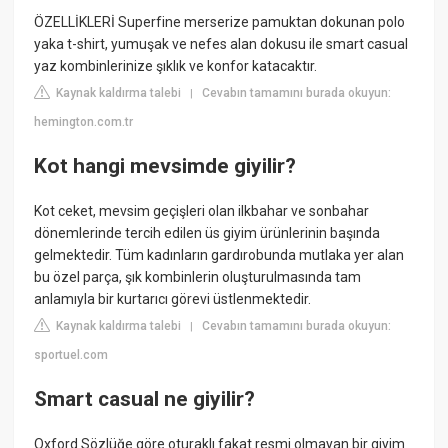
ÖZELLİKLERİ Superfine merserize pamuktan dokunan polo
yaka t-shirt, yumuşak ve nefes alan dokusu ile smart casual
yaz kombinlerinize şıklık ve konfor katacaktır.
Kaynak kaldırma talebi
Cevabın tamamını burada okuyun:
|
hemington.com.tr
Kot hangi mevsimde giyilir?
Kot ceket, mevsim geçişleri olan ilkbahar ve sonbahar
dönemlerinde tercih edilen üs giyim ürünlerinin başında
gelmektedir. Tüm kadınların gardırobunda mutlaka yer alan
bu özel parça, şık kombinlerin oluşturulmasında tam
anlamıyla bir kurtarıcı görevi üstlenmektedir.
Kaynak kaldırma talebi
Cevabın tamamını burada okuyun:
|
sportuel.com
Smart casual ne giyilir?
Oxford Sözlüğe göre oturaklı fakat resmi olmayan bir giyim