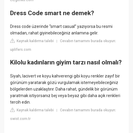
cizgitriko.com
Dress Code smart ne demek?
Dress code üzerinde “smart casual” yazıyorsa bu resmi
olmadan, rahat giyinebileceğiniz anlamına gelir.
Kaynak kaldırma talebi
Cevabın tamamını burada okuyun:
|
uplifers.com
Kilolu kadınların giyim tarzı nasıl olmalı?
Siyah, lacivert ve koyu kahverengi gibi koyu renkler zayıf bir
görünüm yaratarak gözü vurgulamak istemeyebileceğiniz
bölgelerden uzaklaştırır. Daha rahat, gündelik bir görünüm
yaratmak istiyorsanız bej veya beyaz gibi daha açık renkleri
tercih edin.
Kaynak kaldırma talebi
Cevabın tamamını burada okuyun:
|
swist.com.tr