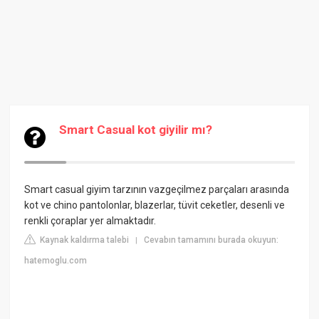
Smart Casual kot giyilir mı?
Smart casual giyim tarzının vazgeçilmez parçaları arasında
kot ve chino pantolonlar, blazerlar, tüvit ceketler, desenli ve
renkli çoraplar yer almaktadır.
Kaynak kaldırma talebi
Cevabın tamamını burada okuyun:
|
hatemoglu.com