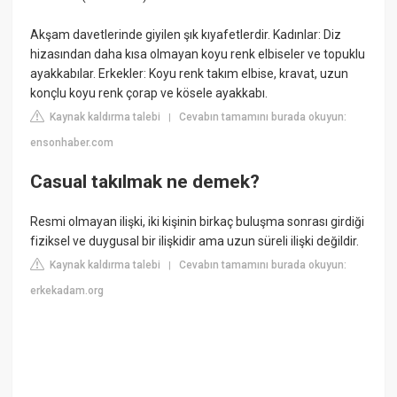
Akşam davetlerinde giyilen şık kıyafetlerdir. Kadınlar: Diz
hizasından daha kısa olmayan koyu renk elbiseler ve topuklu
ayakkabılar. Erkekler: Koyu renk takım elbise, kravat, uzun
konçlu koyu renk çorap ve kösele ayakkabı.
Kaynak kaldırma talebi
Cevabın tamamını burada okuyun:
|
ensonhaber.com
Casual takılmak ne demek?
Resmi olmayan ilişki, iki kişinin birkaç buluşma sonrası girdiği
fiziksel ve duygusal bir ilişkidir ama uzun süreli ilişki değildir.
Kaynak kaldırma talebi
Cevabın tamamını burada okuyun:
|
erkekadam.org