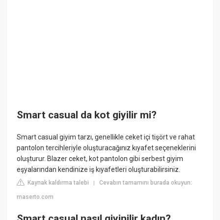
Smart casual da kot giyilir mi?
Smart casual giyim tarzı, genellikle ceket içi tişört ve rahat
pantolon tercihleriyle oluşturacağınız kıyafet seçeneklerini
oluşturur. Blazer ceket, kot pantolon gibi serbest giyim
eşyalarından kendinize iş kıyafetleri oluşturabilirsiniz.
Kaynak kaldırma talebi
Cevabın tamamını burada okuyun:
|
maserto.com
Smart casual nasıl giyinilir kadın?