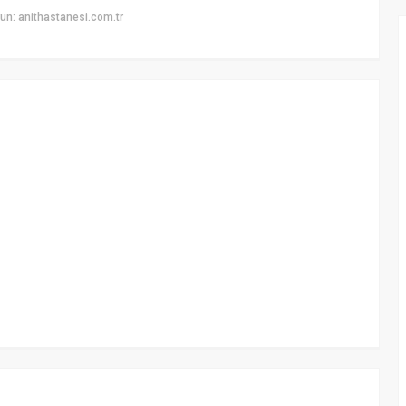
n: anithastanesi.com.tr