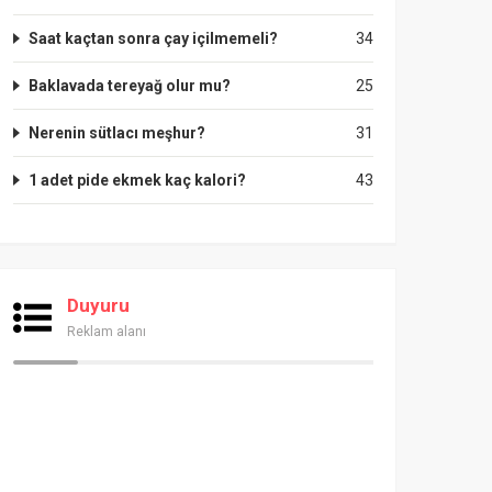
Saat kaçtan sonra çay içilmemeli?
34
Baklavada tereyağ olur mu?
25
Nerenin sütlacı meşhur?
31
1 adet pide ekmek kaç kalori?
43
Duyuru
Reklam alanı