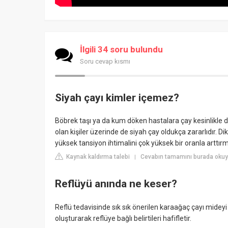
İlgili 34 soru bulundu
Soru cevap kısmı
Siyah çayı kimler içemez?
Böbrek taşı ya da kum döken hastalara çay kesinlikle d
olan kişiler üzerinde de siyah çay oldukça zararlıdır. 
yüksek tansiyon ihtimalini çok yüksek bir oranla arttırm
Kaynak kaldırma talebi
Cevabın tamamını burada okuyu
|
Reflüyü anında ne keser?
Reflü tedavisinde sık sık önerilen karaağaç çayı mideyi
oluşturarak reflüye bağlı belirtileri hafifletir.