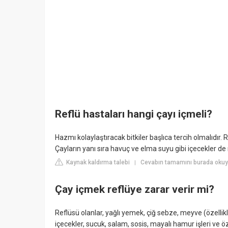
Reflü hastaları hangi çayı içmeli?
Hazmı kolaylaştıracak bitkiler başlıca tercih olmalıdır. 
Çayların yanı sıra havuç ve elma suyu gibi içecekler de r
Kaynak kaldırma talebi
Cevabın tamamını burada okuyu
|
Çay içmek reflüye zarar verir mi?
Reflüsü olanlar, yağlı yemek, çiğ sebze, meyve (özellik
içecekler, sucuk, salam, sosis, mayalı hamur işleri ve ö