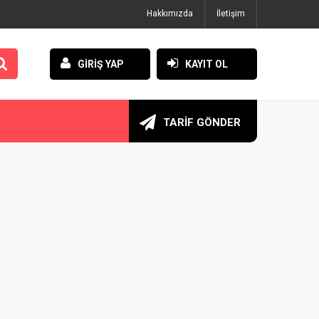
Hakkımızda
İletişim
GİRİŞ YAP
KAYIT OL
TARİF GÖNDER