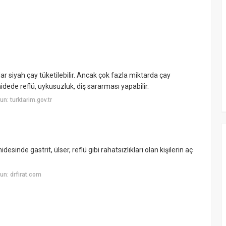
ar siyah çay tüketilebilir. Ancak çok fazla miktarda çay
ı, midede reflü, uykusuzluk, diş sararması yapabilir.
: turktarim.gov.tr
sinde gastrit, ülser, reflü gibi rahatsızlıkları olan kişilerin aç
n: drfirat.com