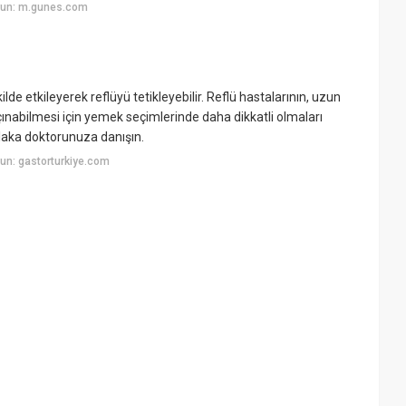
yun: m.gunes.com
e etkileyerek reflüyü tetikleyebilir. Reflü hastalarının, uzun
ınabilmesi için yemek seçimlerinde daha dikkatli olmaları
laka doktorunuza danışın.
un: gastorturkiye.com