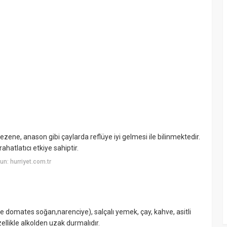
Rezene, anason gibi çaylarda reflüye iyi gelmesi ile bilinmektedir.
ahatlatıcı etkiye sahiptir.
n: hurriyet.com.tr
le domates soğan,narenciye), salçalı yemek, çay, kahve, asitli
zellikle alkolden uzak durmalıdır.