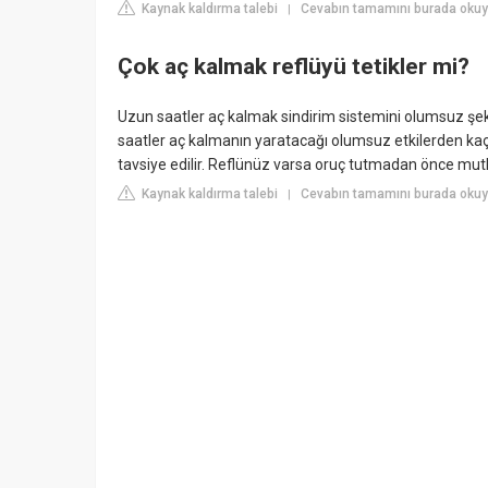
Kaynak kaldırma talebi
Cevabın tamamını burada oku
|
Çok aç kalmak reflüyü tetikler mi?
Uzun saatler aç kalmak sindirim sistemini olumsuz şekild
saatler aç kalmanın yaratacağı olumsuz etkilerden kaç
tavsiye edilir. Reflünüz varsa oruç tutmadan önce mut
Kaynak kaldırma talebi
Cevabın tamamını burada okuy
|