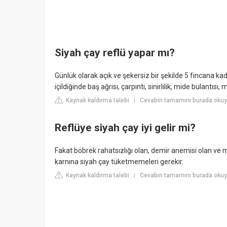
Siyah çay reflü yapar mı?
Günlük olarak açık ve şekersiz bir şekilde 5 fincana kad
içildiğinde baş ağrısı, çarpıntı, sinirlilik, mide bulantıs
Kaynak kaldırma talebi
Cevabın tamamını burada okuyun
|
Reflüye siyah çay iyi gelir mi?
Fakat böbrek rahatsızlığı olan, demir anemisi olan ve mide
karnına siyah çay tüketmemeleri gerekir.
Kaynak kaldırma talebi
Cevabın tamamını burada okuyu
|