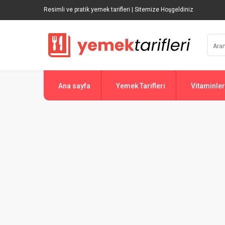
Resimli ve pratik yemek tarifleri | Sitemize Hoşgeldiniz
Ana sayfa
Yemek Tarifleri
Vitaminler