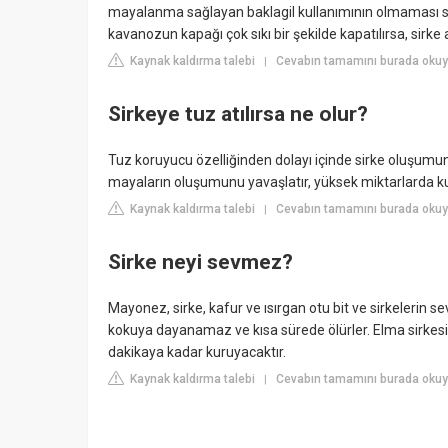
mayalanma sağlayan baklagil kullanımının olmaması s
kavanozun kapağı çok sıkı bir şekilde kapatılırsa, sirke
Kaynak kaldırma talebi
Cevabın tamamını burada okuyu
|
Sirkeye tuz atılırsa ne olur?
Tuz koruyucu özelliğinden dolayı içinde sirke oluşumun
mayaların oluşumunu yavaşlatır, yüksek miktarlarda kul
Kaynak kaldırma talebi
Cevabın tamamını burada okuy
|
Sirke neyi sevmez?
Mayonez, sirke, kafur ve ısırgan otu bit ve sirkelerin se
kokuya dayanamaz ve kısa sürede ölürler. Elma sirkesi i
dakikaya kadar kuruyacaktır.
Kaynak kaldırma talebi
Cevabın tamamını burada oku
|