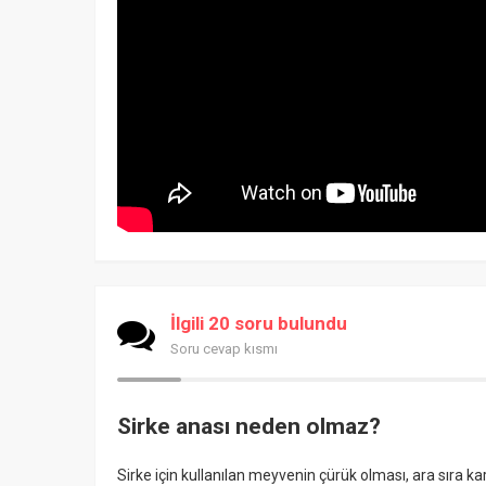
İlgili 20 soru bulundu
Soru cevap kısmı
Sirke anası neden olmaz?
Sirke için kullanılan meyvenin çürük olması, ara sıra