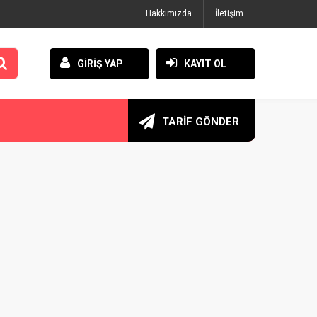
Hakkımızda
İletişim
GİRİŞ YAP
KAYIT OL
TARİF GÖNDER