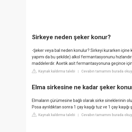
Sirkeye neden şeker konur?
-Şeker veya bal neden konulur? Sirkeyi kurarken içine
yapımı da bu şekilde) alkol fermantasyonunu hızlandı
maddelerdir. Asetik asit fermantasyonuna geçince içind
Kaynak kaldırma talebi
Cevabın tamamını burada okuy
|
Elma sirkesine ne kadar şeker konu
Elmaların çürümesine bağlı olarak sirke sineklerinin o
Posa ayrıldıktan sonra 1 çay kaşığı tuz ve 1 çay kaşığı şek
Kaynak kaldırma talebi
Cevabın tamamını burada okuyu
|