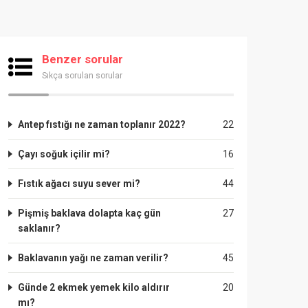
Benzer sorular
Sıkça sorulan sorular
Antep fıstığı ne zaman toplanır 2022?
22
Çayı soğuk içilir mi?
16
Fıstık ağacı suyu sever mi?
44
Pişmiş baklava dolapta kaç gün
27
saklanır?
Baklavanın yağı ne zaman verilir?
45
Günde 2 ekmek yemek kilo aldırır
20
mı?