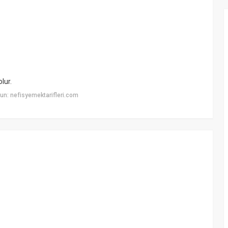
lur.
n: nefisyemektarifleri.com