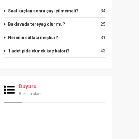
Saat kaçtan sonra çay içilmemeli?
34
Baklavada tereyağ olur mu?
25
Nerenin sütlacı meşhur?
31
1 adet pide ekmek kaç kalori?
43
Duyuru
Reklam alanı