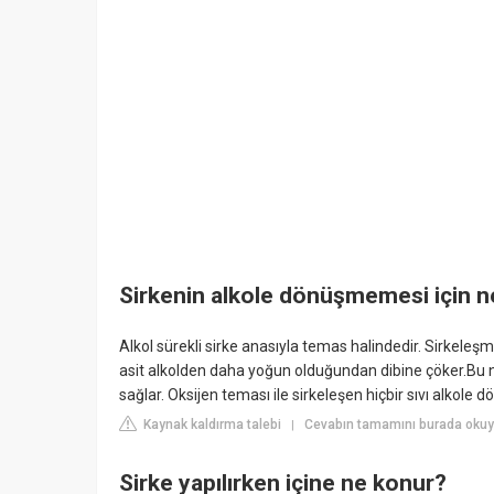
Sirkenin alkole dönüşmemesi için n
Alkol sürekli sirke anasıyla temas halindedir. Sirkele
asit alkolden daha yoğun olduğundan dibine çöker.Bu n
sağlar. Oksijen teması ile sirkeleşen hiçbir sıvı alkole
Kaynak kaldırma talebi
Cevabın tamamını burada okuyu
|
Sirke yapılırken içine ne konur?