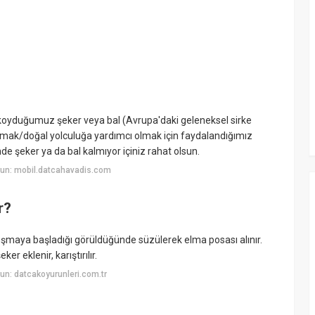
 koyduğumuz şeker veya bal (Avrupa'daki geleneksel sirke
rmak/doğal yolculuğa yardımcı olmak için faydalandığımız
e şeker ya da bal kalmıyor içiniz rahat olsun.
un: mobil.datcahavadis.com
r?
luşmaya başladığı görüldüğünde süzülerek elma posası alınır.
er eklenir, karıştırılır.
n: datcakoyurunleri.com.tr