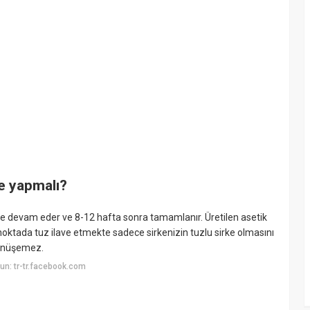
e yapmalı?
şme devam eder ve 8-12 hafta sonra tamamlanır. Üretilen asetik
oktada tuz ilave etmekte sadece sirkenizin tuzlu sirke olmasını
 dönüşemez.
n: tr-tr.facebook.com