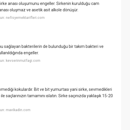
irke anası oluşumunu engeller. Sirkenin kurulduğu cam
 anası oluşmaz ve asetik asit alkole dönüşür.
n: nefisyemektarifleri.com
u sağlayan bakterilerin de bulunduğu bir takım bakteri ve
lanıldığında engeller.
un: kevserinmutfagi.com
vmediği kokulardır. Bit ve bit yumurtası yani sirke, sevmedikleri
le saçlarınızın tamamını ıslatın. Sirke saçınızda yaklaşık 15-20
yun: mavikadin.com