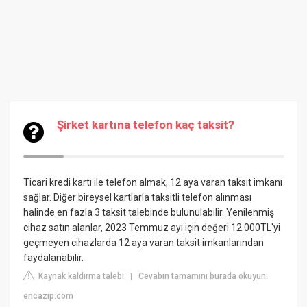
Şirket kartına telefon kaç taksit?
Ticari kredi kartı ile telefon almak, 12 aya varan taksit imkanı
sağlar. Diğer bireysel kartlarla taksitli telefon alınması
halinde en fazla 3 taksit talebinde bulunulabilir. Yenilenmiş
cihaz satın alanlar, 2023 Temmuz ayı için değeri 12.000TL'yi
geçmeyen cihazlarda 12 aya varan taksit imkanlarından
faydalanabilir.
Kaynak kaldırma talebi
Cevabın tamamını burada okuyun:
|
encazip.com