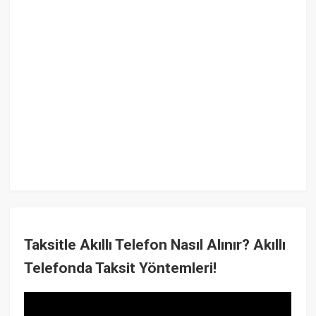
Taksitle Akıllı Telefon Nasıl Alınır? Akıllı
Telefonda Taksit Yöntemleri!