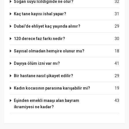
Soğan suyu Icildiginde ne olur?
32
Kaç tane kayısı ishal yapar?
31
Dubai'de ehliyet kaç yaşında alınır?
29
120 derece faz farkı nedir?
30
Sayısal olmadan hemşire olunur mu?
18
Dayıya ölüm izni var mı?
41
Bir hastane nasıl şikayet edilir?
29
Kadın kocasının parasına karışabilir mi?
19
Eşinden emekli maaşı alan bayram
43
ikramiyesi ne kadar?