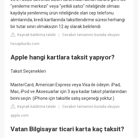
"yenileme merkezi" veya "yetkili satıcı" niteliğinde olması
kaydıyla yenilenmiş ürün niteliğinde olan cep telefonu
alımlarında, kredi kartlarında taksitlendirme süresi herhangi
bir tutar sınırı olmaksızın 12 ay olarak belirlendi.
Kaynak kaldırma talebi
Cevabın tamamını burada okuyun:
|
hesapkurdu.com
Apple hangi kartlara taksit yapıyor?
Taksit Seçenekleri
MasterCard, American Express veya Visa ile ödeyin. iPad,
Mac, iPod ve Aksesuarlar için 3 aya kadar taksit planlarından
birini seçin. (iPhone için taksitle satış seçeneği yoktur.)
Kaynak kaldırma talebi
Cevabın tamamını burada okuyun:
|
apple.com
Vatan Bilgisayar ticari karta kaç taksit?