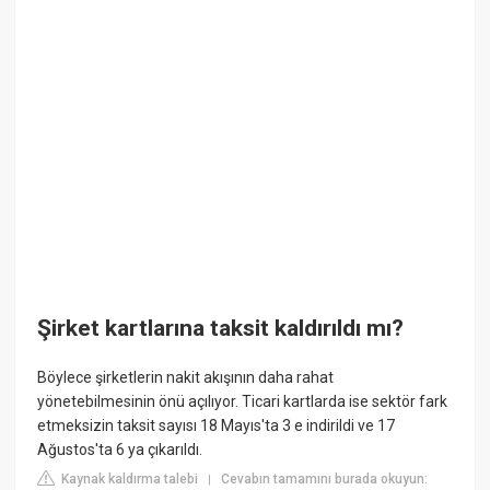
Şirket kartlarına taksit kaldırıldı mı?
Böylece şirketlerin nakit akışının daha rahat
yönetebilmesinin önü açılıyor. Ticari kartlarda ise sektör fark
etmeksizin taksit sayısı 18 Mayıs'ta 3 e indirildi ve 17
Ağustos'ta 6 ya çıkarıldı.
Kaynak kaldırma talebi
Cevabın tamamını burada okuyun:
|