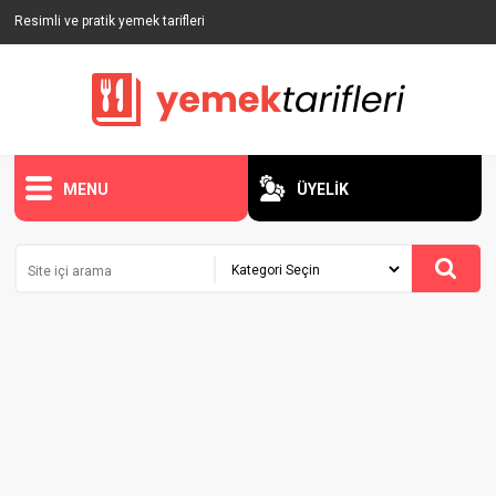
Resimli ve pratik yemek tarifleri
MENU
ÜYELİK