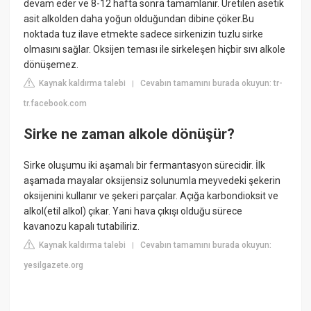
devam eder ve 8-12 hafta sonra tamamlanır. Üretilen asetik
asit alkolden daha yoğun olduğundan dibine çöker.Bu
noktada tuz ilave etmekte sadece sirkenizin tuzlu sirke
olmasını sağlar. Oksijen teması ile sirkeleşen hiçbir sıvı alkole
dönüşemez.
Kaynak kaldırma talebi
Cevabın tamamını burada okuyun: tr-
|
tr.facebook.com
Sirke ne zaman alkole dönüşür?
Sirke oluşumu iki aşamalı bir fermantasyon sürecidir. İlk
aşamada mayalar oksijensiz solunumla meyvedeki şekerin
oksijenini kullanır ve şekeri parçalar. Açığa karbondioksit ve
alkol(etil alkol) çıkar. Yani hava çıkışı olduğu sürece
kavanozu kapalı tutabiliriz.
Kaynak kaldırma talebi
Cevabın tamamını burada okuyun:
|
yesilgazete.org