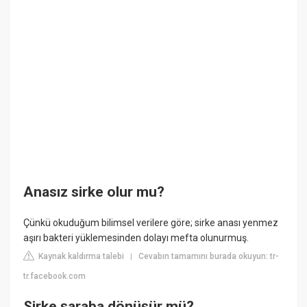
Anasız sirke olur mu?
Çünkü okuduğum bilimsel verilere göre; sirke anası yenmez
aşırı bakteri yüklemesinden dolayı mefta olunurmuş.
Kaynak kaldırma talebi
Cevabın tamamını burada okuyun: tr-
|
tr.facebook.com
Sirke şaraba dönüşür mü?