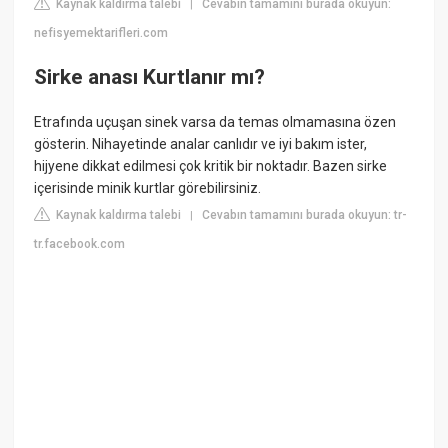
Kaynak kaldırma talebi
Cevabın tamamını burada okuyun:
|
nefisyemektarifleri.com
Sirke anası Kurtlanır mı?
Etrafında uçuşan sinek varsa da temas olmamasına özen
gösterin. Nihayetinde analar canlıdır ve iyi bakım ister,
hijyene dikkat edilmesi çok kritik bir noktadır. Bazen sirke
içerisinde minik kurtlar görebilirsiniz.
Kaynak kaldırma talebi
Cevabın tamamını burada okuyun: tr-
|
tr.facebook.com