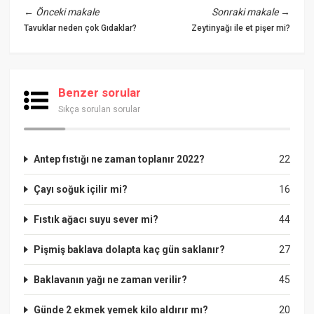
←
Önceki makale
Sonraki makale
→
Tavuklar neden çok Gıdaklar?
Zeytinyağı ile et pişer mi?
Benzer sorular
Sıkça sorulan sorular
Antep fıstığı ne zaman toplanır 2022?
22
Çayı soğuk içilir mi?
16
Fıstık ağacı suyu sever mi?
44
Pişmiş baklava dolapta kaç gün saklanır?
27
Baklavanın yağı ne zaman verilir?
45
Günde 2 ekmek yemek kilo aldırır mı?
20