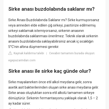
Sirke anası buzdolabında saklanır mı?
Sirke Anası Buzdolabında Saklanır mı? Sirke kurmuyorsanız
veya anneden elde edilen çiğ sirkeyi, pastörize edilmemiş
sirkeyi saklamak istemiyorsanız, sirkenin anasının
buzdolabında saklanması önerilmez. Teknik olarak sirkenin
anasını buzdolabında saklayabilirsiniz ancak iç sıcaklığın
5°C'nin altına düşmemesi gerekir.
Kaynak kaldırma talebi
Cevabın tamamını burada okuyun:
|
egepazarindan.com
Sirke anası ile sirke kaç günde olur?
Sirke mayalanırken önce etil alkol meydana gelir, sonra
asetik asit bakterilerinden oluşan sirke anası meydana gelir.
Sirke anası oluştuktan sonra etil alkolü tamamen sirkeye
dönüştürür. Sirkenin fermantasyonu yaklaşık olarak 1,5 – 2
ay kadar sürer.