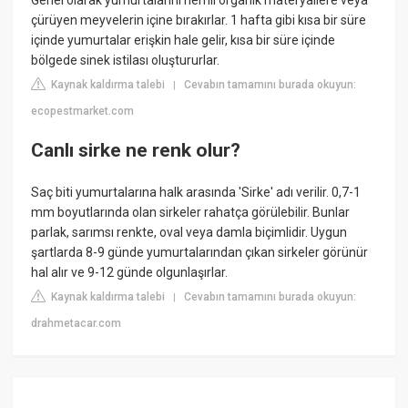
çürüyen meyvelerin içine bırakırlar. 1 hafta gibi kısa bir süre
içinde yumurtalar erişkin hale gelir, kısa bir süre içinde
bölgede sinek istilası oluştururlar.
Kaynak kaldırma talebi
Cevabın tamamını burada okuyun:
|
ecopestmarket.com
Canlı sirke ne renk olur?
Saç biti yumurtalarına halk arasında 'Sirke' adı verilir. 0,7-1
mm boyutlarında olan sirkeler rahatça görülebilir. Bunlar
parlak, sarımsı renkte, oval veya damla biçimlidir. Uygun
şartlarda 8-9 günde yumurtalarından çıkan sirkeler görünür
hal alır ve 9-12 günde olgunlaşırlar.
Kaynak kaldırma talebi
Cevabın tamamını burada okuyun:
|
drahmetacar.com