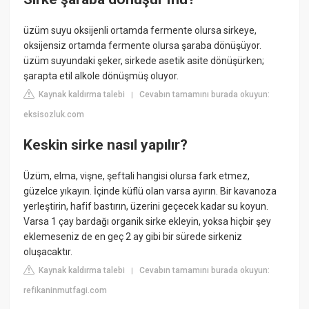
üzüm suyu oksijenli ortamda fermente olursa sirkeye,
oksijensiz ortamda fermente olursa şaraba dönüşüyor.
üzüm suyundaki şeker, sirkede asetik asite dönüşürken;
şarapta etil alkole dönüşmüş oluyor.
Kaynak kaldırma talebi
Cevabın tamamını burada okuyun:
|
eksisozluk.com
Keskin sirke nasıl yapılır?
Üzüm, elma, vişne, şeftali hangisi olursa fark etmez,
güzelce yıkayın. İçinde küflü olan varsa ayırın. Bir kavanoza
yerleştirin, hafif bastırın, üzerini geçecek kadar su koyun.
Varsa 1 çay bardağı organik sirke ekleyin, yoksa hiçbir şey
eklemeseniz de en geç 2 ay gibi bir sürede sirkeniz
oluşacaktır.
Kaynak kaldırma talebi
Cevabın tamamını burada okuyun:
|
refikaninmutfagi.com