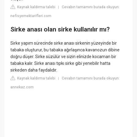
Kaynak kaldırma talebi
Cevabın tamamını burada okuyun:
|
nefisyemektarifleri.com
Sirke anası olan sirke kullanılır mı?
Sirke yapım sürecinde sirke anası sirkenin yüzeyinde bir
tabaka oluşturur, bu tabaka ağırlaşınca kavanozun dibine
doğru düşer. Sirke süzülür ve sizin elinizde kocaman bir
tabaka kalır. Sirke anası tıpkı sirke gibi yenebilir hatta
sirkeden daha faydalıdır.
Kaynak kaldırma talebi
Cevabın tamamını burada okuyun:
|
annekaz.com