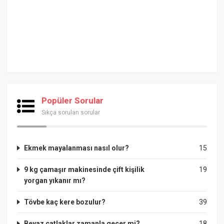
Popüler Sorular
Sıkça sorulan sorular
Ekmek mayalanması nasıl olur?
15
9 kg çamaşır makinesinde çift kişilik
19
yorgan yıkanır mı?
Tövbe kaç kere bozulur?
39
Beyaz çatlaklar zamanla geçer mi?
18