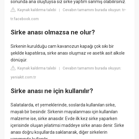
sonunda ana oluştuysa siz sirke yaptım sanmış olabilirsiniz.
Kaynak kaldırma talebi
Cevabın tamamını burada okuyun: tr-
|
tr.facebook.com
Sirke anası olmazsa ne olur?
Sirkenin kurulduğu cam kavanozun kapağı çok sıkı bir
şekilde kapatılırsa, sirke anası oluşmaz ve asetik asit alkole
dönüşür.
Kaynak kaldırma talebi
Cevabın tamamını burada okuyun:
|
yeniakit.com.tr
Sirke anası ne için kullanılır?
Salatalarda, et yemeklerinde, soslarda kullanılan sirke,
mayalı bir besindir. Sirkenin mayalanması için kullanılan
malzeme ise, sirke anasıdır. Evde ilk kez sirke yaparken
içerisinde oluşan jelatimsi maddeye sirke anası denir. Sirke
anası doğru koşullarda saklanarak, diğer sirkelerin