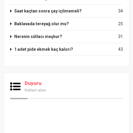
Saat kaçtan sonra çay içilmemeli?
34
Baklavada tereyağ olur mu?
25
Nerenin sütlacı meşhur?
31
1 adet pide ekmek kaç kalori?
43
Duyuru
Reklam alanı