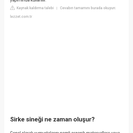
yapımında kullanılır.
Kaynak kaldırma talebi
Cevabın tamamını burada okuyun:
|
lezzet.com.tr
Sirke sineği ne zaman oluşur?
Genel olarak yumurtalarını nemli organik materyallere veya