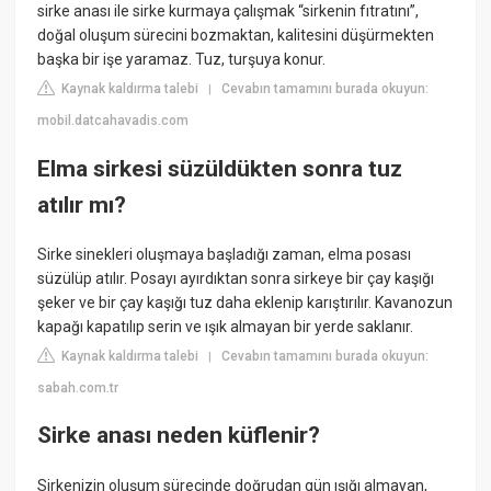
sirke anası ile sirke kurmaya çalışmak “sirkenin fıtratını”,
doğal oluşum sürecini bozmaktan, kalitesini düşürmekten
başka bir işe yaramaz. Tuz, turşuya konur.
Kaynak kaldırma talebi
Cevabın tamamını burada okuyun:
|
mobil.datcahavadis.com
Elma sirkesi süzüldükten sonra tuz
atılır mı?
Sirke sinekleri oluşmaya başladığı zaman, elma posası
süzülüp atılır. Posayı ayırdıktan sonra sirkeye bir çay kaşığı
şeker ve bir çay kaşığı tuz daha eklenip karıştırılır. Kavanozun
kapağı kapatılıp serin ve ışık almayan bir yerde saklanır.
Kaynak kaldırma talebi
Cevabın tamamını burada okuyun:
|
sabah.com.tr
Sirke anası neden küflenir?
Sirkenizin oluşum sürecinde doğrudan gün ışığı almayan,