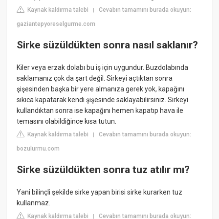
Kaynak kaldırma talebi
Cevabın tamamını burada okuyun:
|
gaziantepyoreselgurme.com
Sirke süzüldükten sonra nasıl saklanır?
Kiler veya erzak dolabı bu iş için uygundur. Buzdolabında
saklamanız çok da şart değil. Sirkeyi açtıktan sonra
şişesinden başka bir yere almanıza gerek yok, kapağını
sıkıca kapatarak kendi şişesinde saklayabilirsiniz. Sirkeyi
kullandıktan sonra ise kapağını hemen kapatıp hava ile
temasını olabildiğince kısa tutun.
Kaynak kaldırma talebi
Cevabın tamamını burada okuyun:
|
bozulurmu.com
Sirke süzüldükten sonra tuz atılır mı?
Yani bilinçli şekilde sirke yapan birisi sirke kurarken tuz
kullanmaz.
Kaynak kaldırma talebi
Cevabın tamamını burada okuyun:
|