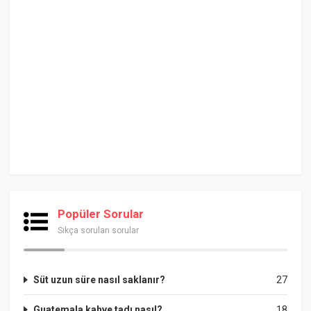
Popüler Sorular
Sıkça sorulan sorular
Süt uzun süre nasıl saklanır?
27
Guatemala kahve tadı nasıl?
18