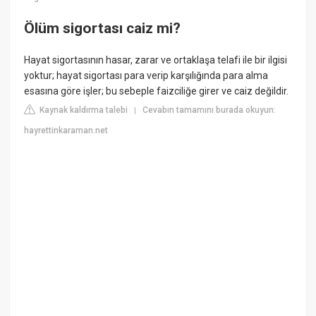
Ölüm sigortası caiz mi?
Hayat sigortasının hasar, zarar ve ortaklaşa telafi ile bir ilgisi
yoktur; hayat sigortası para verip karşılığında para alma
esasına göre işler; bu sebeple faizciliğe girer ve caiz değildir.
Kaynak kaldırma talebi
Cevabın tamamını burada okuyun:
|
hayrettinkaraman.net