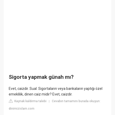
Sigorta yapmak günah mı?
Evet, caizdir. Sual: Sigortaların veya bankaların yaptığı özel
emeklilik, dinen caiz midir? Evet, caizdir.
Kaynak kaldırma talebi
Cevabın tamamını burada okuyun:
|
dinimizislam.com