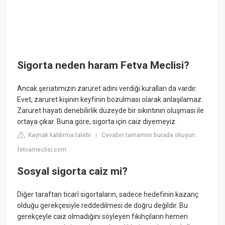
Sigorta neden haram Fetva Meclisi?
Ancak şeriatımızın zaruret adını verdiği kuralları da vardır.
Evet, zaruret kişinin keyfinin bozulması olarak anlaşılamaz.
Zaruret hayati denebilirlik düzeyde bir sıkıntının oluşması ile
ortaya çıkar. Buna göre, sigorta için caiz diyemeyiz.
Kaynak kaldırma talebi
Cevabın tamamını burada okuyun:
|
fetvameclisi.com
Sosyal sigorta caiz mi?
Diğer taraftan ticarî sigortaların, sadece hedefinin kazanç
olduğu gerekçesiyle reddedilmesi de doğru değildir. Bu
gerekçeyle caiz olmadığını söyleyen fıkıhçıların hemen