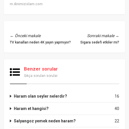
m.dinimizislam.com
←
Önceki makale
Sonraki makale
→
TV kanalları neden 4K yayın yapmıyor?
Sigara sedefi etkiler mi?
Benzer sorular
Sıkça sorulan sorular
Haram olan seyler nelerdir?
16
Haram et hangisi?
40
Salyangoz yemek neden haram?
22