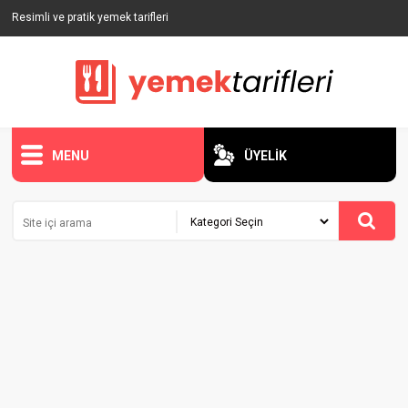
Resimli ve pratik yemek tarifleri
MENU
ÜYELİK