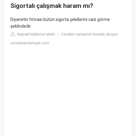
Sigortalı çalışmak haram mı?
Diyanetin fetvası bütün sigorta şekillerini caiz görme
şeklindedir.
Kaynak kaldırma talebi
Cevabın tamamını burada okuyun:
|
sorularlaislamiyet.com