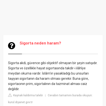
Sigorta neden haram?
Sigorta akdi, güvence gibi objektif olmayan bir şeyin satışıdır.
Sigorta ve özellikle hayat sigortasında takdir-i ilâhîye
meydan okuma vardır. İslâm'ın yasakladığı bu unsurları
taşıyan sigortanın da haram olması gerekir. Buna göre,
sigortacının prim, sigortalının da tazminat alması caiz
değildir.
Kaynak kaldırma talebi
Cevabın tamamını burada okuyun:
|
kurul.diyanet.gov.tr