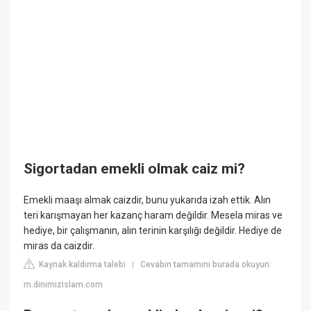
Sigortadan emekli olmak caiz mi?
Emekli maaşı almak caizdir, bunu yukarıda izah ettik. Alın
teri karışmayan her kazanç haram değildir. Mesela miras ve
hediye, bir çalışmanın, alın terinin karşılığı değildir. Hediye de
miras da caizdir.
Kaynak kaldırma talebi
Cevabın tamamını burada okuyun:
|
m.dinimizislam.com