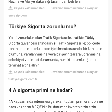
Hazine ve Maliye Bakanlığı tarafından belirlenir.
Kaynak kaldırma talebi
Cevabın tamamını burada okuyun:
|
encazip.com
Türkiye Sigorta zorunlu mu?
Yasal zorunluluk olan Trafik Sigortası ile, trafikte Türkiye
Sigorta güvencesi altındasınız! Trafik Sigortası ile; poliçede
tanımlanan motorlu aracın işletilmesi sırasında, bir kimsenin
ölümüne, yaralanmasına veya bir şeyin zarara uğramasına
sebebiyet verilmesi durumunda, hukuki sorumluluğunuz
teminat altına alınır.
Kaynak kaldırma talebi
Cevabın tamamını burada okuyun:
|
turkiyesigorta.com.tr
4 A sigorta primi ne kadar?
4A kapsamında ödenmesi gereken toplam prim oranı, prime
esas kazancın %37,5'idir. Bu durumda işvereninizin sizin