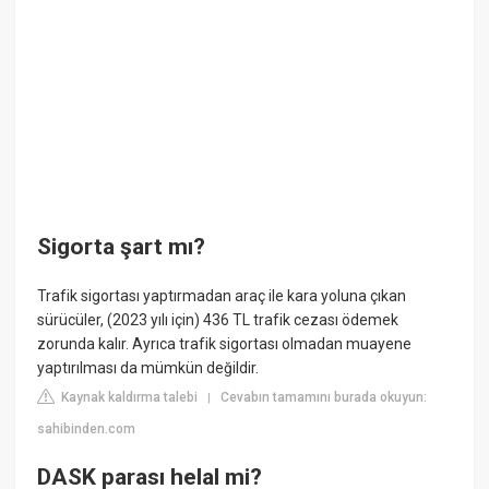
Sigorta şart mı?
Trafik sigortası yaptırmadan araç ile kara yoluna çıkan
sürücüler, (2023 yılı için) 436 TL trafik cezası ödemek
zorunda kalır. Ayrıca trafik sigortası olmadan muayene
yaptırılması da mümkün değildir.
Kaynak kaldırma talebi
Cevabın tamamını burada okuyun:
|
sahibinden.com
DASK parası helal mi?