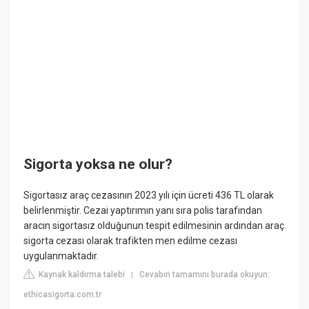
Sigorta yoksa ne olur?
Sigortasız araç cezasının 2023 yılı için ücreti 436 TL olarak
belirlenmiştir. Cezai yaptırımın yanı sıra polis tarafından
aracın sigortasız olduğunun tespit edilmesinin ardından araç
sigorta cezası olarak trafikten men edilme cezası
uygulanmaktadır.
Kaynak kaldırma talebi
Cevabın tamamını burada okuyun:
|
ethicasigorta.com.tr