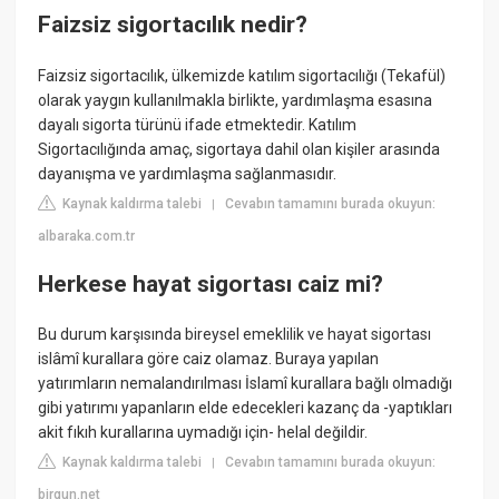
Faizsiz sigortacılık nedir?
Faizsiz sigortacılık, ülkemizde katılım sigortacılığı (Tekafül)
olarak yaygın kullanılmakla birlikte, yardımlaşma esasına
dayalı sigorta türünü ifade etmektedir. Katılım
Sigortacılığında amaç, sigortaya dahil olan kişiler arasında
dayanışma ve yardımlaşma sağlanmasıdır.
Kaynak kaldırma talebi
Cevabın tamamını burada okuyun:
|
albaraka.com.tr
Herkese hayat sigortası caiz mi?
Bu durum karşısında bireysel emeklilik ve hayat sigortası
islâmî kurallara göre caiz olamaz. Buraya yapılan
yatırımların nemalandırılması İslamî kurallara bağlı olmadığı
gibi yatırımı yapanların elde edecekleri kazanç da -yaptıkları
akit fıkıh kurallarına uymadığı için- helal değildir.
Kaynak kaldırma talebi
Cevabın tamamını burada okuyun:
|
birgun.net