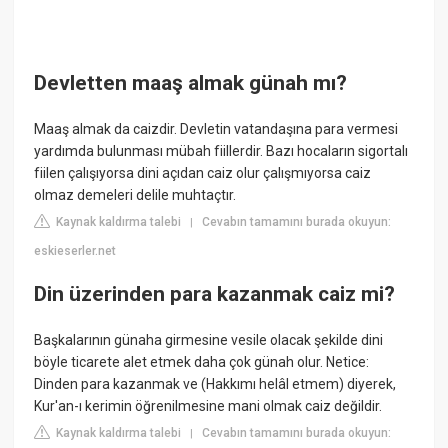
Devletten maaş almak günah mı?
Maaş almak da caizdir. Devletin vatandaşına para vermesi
yardımda bulunması mübah fiillerdir. Bazı hocaların sigortalı
fiilen çalışıyorsa dini açıdan caiz olur çalışmıyorsa caiz
olmaz demeleri delile muhtaçtır.
Kaynak kaldırma talebi
Cevabın tamamını burada okuyun:
|
eskieserler.net
Din üzerinden para kazanmak caiz mi?
Başkalarının günaha girmesine vesile olacak şekilde dini
böyle ticarete alet etmek daha çok günah olur. Netice:
Dinden para kazanmak ve (Hakkımı helâl etmem) diyerek,
Kur'an-ı kerimin öğrenilmesine mani olmak caiz değildir.
Kaynak kaldırma talebi
Cevabın tamamını burada okuyun:
|