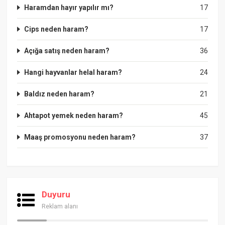
Haramdan hayır yapılır mı?
17
Cips neden haram?
17
Açığa satış neden haram?
36
Hangi hayvanlar helal haram?
24
Baldız neden haram?
21
Ahtapot yemek neden haram?
45
Maaş promosyonu neden haram?
37
Duyuru
Reklam alanı