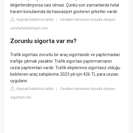
değerlendiriyorsa caiz olmaz. Çünkü son zamanlarda helal
haram konularında da hassasiyet gösteren şirketler vardır.
Kaynak kaldırma talebi
Cevabın tamamını burada okuyun:
|
sorularlaislamiyet.com
Zorunlu sigorta var mı?
Trafik sigortası zorunlu bir araç sigortasıdır ve yaptırmadan
trafiğe çıkmak yasaktır. Trafik sigortası yaptırmamanın
cezai yaptırımları vardır. Trafik ekiplerince sigortasız olduğu
belirlenen araç sahiplerine 2023 yılı için 426 TL para cezası
uygulanır.
Kaynak kaldırma talebi
Cevabın tamamını burada okuyun:
|
sigortam.net