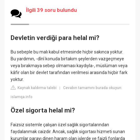
İlgili 39 soru bulundu
Devletin verdiği para helal mi?
Bu sebeple bu malı kabul etmesinde hiçbir sakınca yoktur.
Bu yardımın, -dînî konuda birtakım şeylerden vazgeçmeye
veya bırakmaya sebep olmaması kaydıyla-, müslüman veya
kâfir olan bir devlet tarafından verilmesi arasında hiçbir fark
yoktur.
Kaynak kaldırma talebi
Cevabın tamamını burada okuyun:
|
islamqa.info
Özel sigorta helal mi?
Faizsiz sistemle çalışan özel sağlık sigortalarından
faydalanmak caizdir. Ancak, sağlık sigortası hizmeti sunan
kurumlar parayı dinen haram olan işlerde ve faizli fonlarda