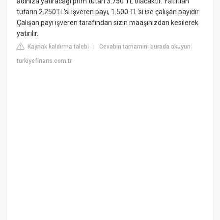
adınıza yatıracağı prim tutarı 3.750 TL olacaktır. Yatırılan
tutarın 2.250TL'si işveren payı, 1.500 TL'si ise çalışan payıdır.
Çalışan payı işveren tarafından sizin maaşınızdan kesilerek
yatırılır.
Kaynak kaldırma talebi
Cevabın tamamını burada okuyun:
|
turkiyefinans.com.tr