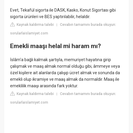
Evet, Tekafül sigorta ile DASK, Kasko, Konut Sigortası gibi
sigorta ürünleri ve BES yaptırılabilir, helaldir.
Kaynak kaldırma talebi
Cevabın tamamını burada okuyun:
|
sorularlaislamiyet.com
Emekli maaşı helal mi haram mı?
İslâm'a bağlı kalmak şartıyla, memuriyet hayatına girip
çalışmak ve maaş almak normal olduğu gibi, âmmeye veya
özel kişilere ait alanlarda çalışıp ücret almak ve sonunda da
emekli olup ikramiye ve maaş almak da normaldir. Maaş ile
emeklilik maaşı arasında fark yoktur.
Kaynak kaldırma talebi
Cevabın tamamını burada okuyun:
|
sorularlaislamiyet.com