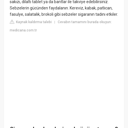
sakızı, dilaltı tablet ya da bantlar ile takviye edebilirsiniz.
Sebzelerin gücünden faydalanın. Kereviz, kabak, patlıcan,
fasulye, salatalık, brokoli gibi sebzeler sigaranın tadını etkiler.
Kaynak kaldırma talebi
Cevabın tamamını burada okuyun:
|
medicana.com.tr