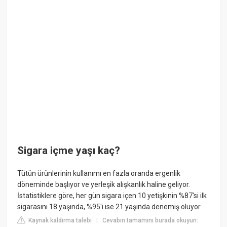
Sigara içme yaşı kaç?
Tütün ürünlerinin kullanımı en fazla oranda ergenlik
döneminde başlıyor ve yerleşik alışkanlık haline geliyor.
İstatistiklere göre, her gün sigara içen 10 yetişkinin %87'si ilk
sigarasını 18 yaşında, %95'i ise 21 yaşında denemiş oluyor.
Kaynak kaldırma talebi
Cevabın tamamını burada okuyun:
|