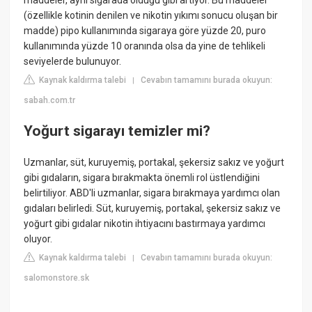
maddeler, aynı sigarada olduğu gibi artıyor. Bu maddeler
(özellikle kotinin denilen ve nikotin yıkımı sonucu oluşan bir
madde) pipo kullanımında sigaraya göre yüzde 20, puro
kullanımında yüzde 10 oranında olsa da yine de tehlikeli
seviyelerde bulunuyor.
Kaynak kaldırma talebi
Cevabın tamamını burada okuyun:
|
sabah.com.tr
Yoğurt sigarayı temizler mi?
Uzmanlar, süt, kuruyemiş, portakal, şekersiz sakız ve yoğurt
gibi gıdaların, sigara bırakmakta önemli rol üstlendiğini
belirtiliyor. ABD'li uzmanlar, sigara bırakmaya yardımcı olan
gıdaları belirledi. Süt, kuruyemiş, portakal, şekersiz sakız ve
yoğurt gibi gıdalar nikotin ihtiyacını bastırmaya yardımcı
oluyor.
Kaynak kaldırma talebi
Cevabın tamamını burada okuyun:
|
salomonstore.sk