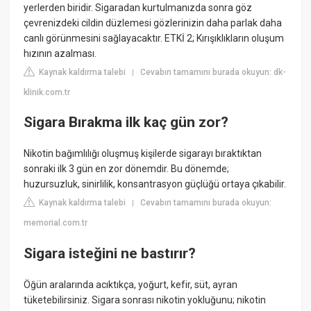
yerlerden biridir. Sigaradan kurtulmanızda sonra göz
çevrenizdeki cildin düzlemesi gözlerinizin daha parlak daha
canlı görünmesini sağlayacaktır. ETKİ 2; Kırışıklıkların oluşum
hızının azalması.
Kaynak kaldırma talebi
Cevabın tamamını burada okuyun: dk-
|
klinik.com.tr
Sigara Bırakma ilk kaç gün zor?
Nikotin bağımlılığı oluşmuş kişilerde sigarayı bıraktıktan
sonraki ilk 3 gün en zor dönemdir. Bu dönemde;
huzursuzluk, sinirlilik, konsantrasyon güçlüğü ortaya çıkabilir.
Kaynak kaldırma talebi
Cevabın tamamını burada okuyun:
|
memorial.com.tr
Sigara isteğini ne bastırır?
Öğün aralarında acıktıkça, yoğurt, kefir, süt, ayran
tüketebilirsiniz. Sigara sonrası nikotin yokluğunu; nikotin