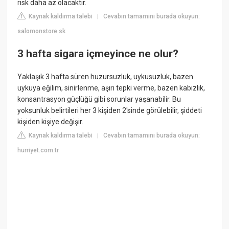
risk daha az olacaktır.
Kaynak kaldırma talebi
Cevabın tamamını burada okuyun:
|
salomonstore.sk
3 hafta sigara içmeyince ne olur?
Yaklaşık 3 hafta süren huzursuzluk, uykusuzluk, bazen
uykuya eğilim, sinirlenme, aşırı tepki verme, bazen kabızlık,
konsantrasyon güçlüğü gibi sorunlar yaşanabilir. Bu
yoksunluk belirtileri her 3 kişiden 2'sinde görülebilir, şiddeti
kişiden kişiye değişir.
Kaynak kaldırma talebi
Cevabın tamamını burada okuyun:
|
hurriyet.com.tr