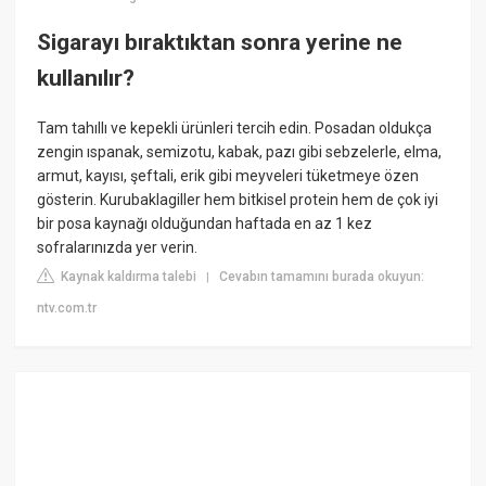
Sigarayı bıraktıktan sonra yerine ne
kullanılır?
Tam tahıllı ve kepekli ürünleri tercih edin. Posadan oldukça
zengin ıspanak, semizotu, kabak, pazı gibi sebzelerle, elma,
armut, kayısı, şeftali, erik gibi meyveleri tüketmeye özen
gösterin. Kurubaklagiller hem bitkisel protein hem de çok iyi
bir posa kaynağı olduğundan haftada en az 1 kez
sofralarınızda yer verin.
Kaynak kaldırma talebi
Cevabın tamamını burada okuyun:
|
ntv.com.tr