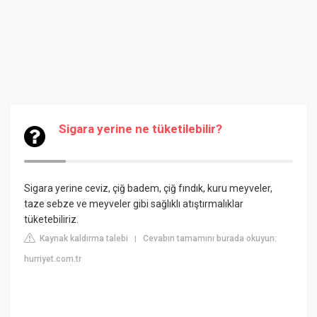
Sigara yerine ne tüketilebilir?
Sigara yerine ceviz, çiğ badem, çiğ fındık, kuru meyveler,
taze sebze ve meyveler gibi sağlıklı atıştırmalıklar
tüketebiliriz.
Kaynak kaldırma talebi
Cevabın tamamını burada okuyun:
|
hurriyet.com.tr