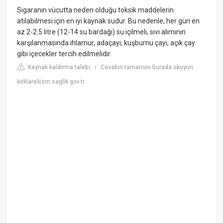
Sigaranın vücutta neden olduğu toksik maddelerin
atılabilmesi için en iyi kaynak sudur. Bu nedenle, her gün en
az 2-2.5 litre (12-14 su bardağı) su içilmeli, sıvı alımının
karşılanmasında ıhlamur, adaçayı, kuşburnu çayı, açık çay
gibi içecekler tercih edilmelidir.
Kaynak kaldırma talebi
Cevabın tamamını burada okuyun:
|
kirklareliism.saglik.gov.tr