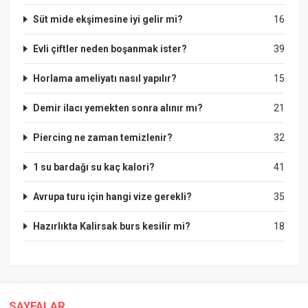
Süt mide ekşimesine iyi gelir mi?
16
Evli çiftler neden boşanmak ister?
39
Horlama ameliyatı nasıl yapılır?
15
Demir ilacı yemekten sonra alınır mı?
21
Piercing ne zaman temizlenir?
32
1 su bardağı su kaç kalori?
41
Avrupa turu için hangi vize gerekli?
35
Hazırlıkta Kalirsak burs kesilir mi?
18
SAYFALAR