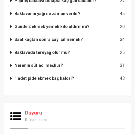
Pişmiş baklava dolapta kaç gün saklanır?
27
Baklavanın yağı ne zaman verilir?
45
Günde 2 ekmek yemek kilo aldırır mı?
20
Saat kaçtan sonra çay içilmemeli?
34
Baklavada tereyağ olur mu?
25
Nerenin sütlacı meşhur?
31
1 adet pide ekmek kaç kalori?
43
Duyuru
Reklam alanı