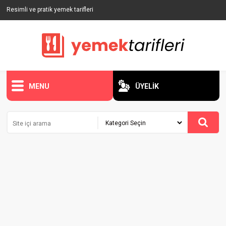
Resimli ve pratik yemek tarifleri
MENU
ÜYELİK