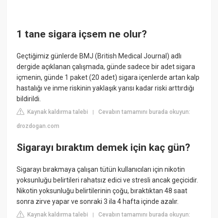
1 tane sigara içsem ne olur?
Geçtiğimiz günlerde BMJ (British Medical Journal) adlı
dergide açıklanan çalışmada, günde sadece bir adet sigara
içmenin, günde 1 paket (20 adet) sigara içenlerde artan kalp
hastalığı ve inme riskinin yaklaşık yarısı kadar riski arttırdığı
bildirildi.
Kaynak kaldırma talebi
Cevabın tamamını burada okuyun:
|
drozdogan.com
Sigarayı bıraktım demek için kaç gün?
Sigarayı bırakmaya çalışan tütün kullanıcıları için nikotin
yoksunluğu belirtileri rahatsız edici ve stresli ancak geçicidir.
Nikotin yoksunluğu belirtilerinin çoğu, bıraktıktan 48 saat
sonra zirve yapar ve sonraki 3 ila 4 hafta içinde azalır.
Kaynak kaldırma talebi
Cevabın tamamını burada okuyun:
|