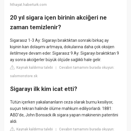
hthayat.haberturk.com
20 yıl sigara içen birinin akciğeri ne
zaman temizlenir?
Sigarasız 1-3 Ay: Sigarayı bıraktıktan sonraki birkaç ay
kişinin kan dolaşımı artmaya, dokularına daha çok oksijen
iletilmeye devam eder. Sigarasız 9 Ay: Sigarayı bıraktıktan 9
ay sonra akciğerler büyük ölçüde sağlıklı hale gelir.
Kaynak kaldırma talebi
Cevabın tamamını burada okuyun:
|
salomonstore.sk
Sigarayı ilk kim icat etti?
Tütün içerken yakalananların ceza olarak burnu kesiliyor,
suçun tekrarı halinde ölüme mahkum ediliyorlardı. 1881:
ABD'de, John Bonsack ilk sigara yapan makinenin patentini
aldı.
Kaynak kaldırma talebi
Cevabın tamamını burada okuyun:
|