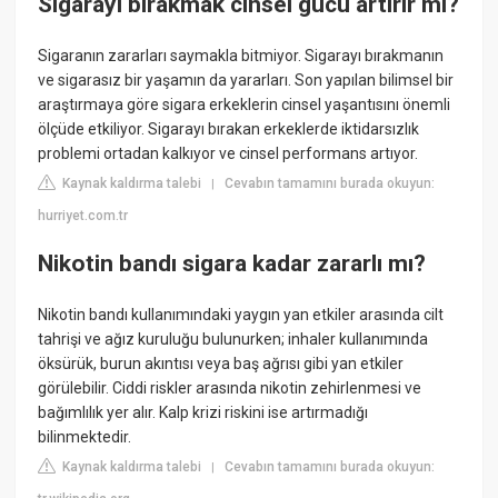
Sigarayı bırakmak cinsel gücü artırır mı?
Sigaranın zararları saymakla bitmiyor. Sigarayı bırakmanın
ve sigarasız bir yaşamın da yararları. Son yapılan bilimsel bir
araştırmaya göre sigara erkeklerin cinsel yaşantısını önemli
ölçüde etkiliyor. Sigarayı bırakan erkeklerde iktidarsızlık
problemi ortadan kalkıyor ve cinsel performans artıyor.
Kaynak kaldırma talebi
Cevabın tamamını burada okuyun:
|
hurriyet.com.tr
Nikotin bandı sigara kadar zararlı mı?
Nikotin bandı kullanımındaki yaygın yan etkiler arasında cilt
tahrişi ve ağız kuruluğu bulunurken; inhaler kullanımında
öksürük, burun akıntısı veya baş ağrısı gibi yan etkiler
görülebilir. Ciddi riskler arasında nikotin zehirlenmesi ve
bağımlılık yer alır. Kalp krizi riskini ise artırmadığı
bilinmektedir.
Kaynak kaldırma talebi
Cevabın tamamını burada okuyun:
|