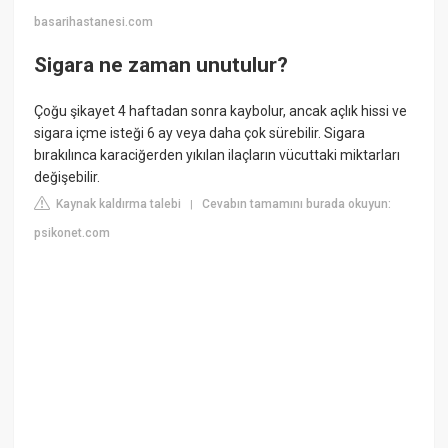
basarihastanesi.com
Sigara ne zaman unutulur?
Çoğu şikayet 4 haftadan sonra kaybolur, ancak açlık hissi ve
sigara içme isteği 6 ay veya daha çok sürebilir. Sigara
bırakılınca karaciğerden yıkılan ilaçların vücuttaki miktarları
değişebilir.
Kaynak kaldırma talebi
Cevabın tamamını burada okuyun:
|
psikonet.com