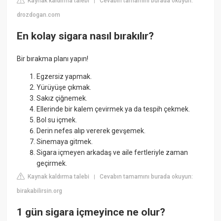
Kaynak kaldırma talebi
Cevabın tamamını burada okuyun:
|
drozdogan.com
En kolay sigara nasıl bırakılır?
Bir bırakma planı yapın!
Egzersiz yapmak.
Yürüyüşe çıkmak.
Sakız çiğnemek.
Ellerinde bir kalem çevirmek ya da tespih çekmek.
Bol su içmek.
Derin nefes alıp vererek gevşemek.
Sinemaya gitmek.
Sigara içmeyen arkadaş ve aile fertleriyle zaman
geçirmek.
Kaynak kaldırma talebi
Cevabın tamamını burada okuyun:
|
birakabilirsin.org
1 gün sigara içmeyince ne olur?