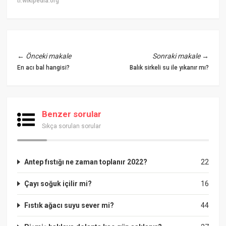
tr.wikipedia.org
←
Önceki makale
Sonraki makale
→
En acı bal hangisi?
Balık sirkeli su ile yıkanır mı?
Benzer sorular
Sıkça sorulan sorular
Antep fıstığı ne zaman toplanır 2022?
22
Çayı soğuk içilir mi?
16
Fıstık ağacı suyu sever mi?
44