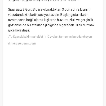
Sigarasız 3 Gün: Sigarayı bıraktıktan 3 gün sonra kişinin
vücudundaki nikotin seviyesi azalır. Başlangıçta nikotin
azalmasına bağlı olarak kişilerde huzursuzluk ve gerginlik
gözlense de bu ataklar aşıldığında sigaradan uzak durmak
iyice kolaylaşır.
Kaynak kaldırma talebi
Cevabın tamamını burada okuyun:
|
drmerdaerdemir.com