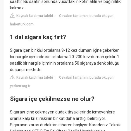
saattir. Bu saatin sonunda vücuttaki nikotin atılır ve bağımlılık
kalmaz.
Kaynak kaldırma talebi
Cevabın tamamını burada okuyun:
|
haberturk.com
1 dal sigara kaç fırt?
Sigara içen bir kişi ortalama 8-12 kez dumanı içine çekerken
bir nargile içiminde ise ortalama 20-200 kez duman çekilir. 1
saatlik bir nargile içiminin ortalama 50 sigaraya denk olduğu
düşünülmektedir.
Kaynak kaldırma talebi
Cevabın tamamını burada okuyun:
|
yedam.org.tr
Sigara içe çekilmezse ne olur?
Sigarayı içine çekmeyen dudak tiryakilerinde içmeyenlere
oranla kalp krizi riskinin bir kat daha arttığı belirtiliyor.
Sigaranın zararı dudaktan itibaren başlıyor. Karadeniz Teknik