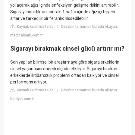
yol açarak ağız içinde enfeksiyon gelişme riskini artırabilir.
Sigarayı bıraktıktan sonraki 1 hafta içinde ağız içi hijyeni
artar ve farkedilir bir ferahlık hissedilebilir.
Kaynak kaldırma talebi
Cevabın tamamını burada okuyun:
|
medicalpark.com.tr
Sigarayı bırakmak cinsel gücü artırır mı?
Son yapılan bilimsel bir araştırmaya göre sigara erkeklerin
cinsel yaşantısını önemli ölçüde etkiliyor. Sigarayı bırakan
erkeklerde iktidarsızlık problemi ortadan kalkıyor ve cinsel
performans artıyor.
Kaynak kaldırma talebi
Cevabın tamamını burada okuyun:
|
hurriyet.com.tr