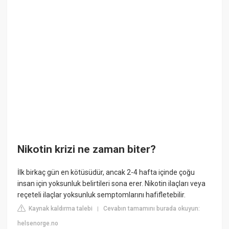
Nikotin krizi ne zaman biter?
İlk birkaç gün en kötüsüdür, ancak 2-4 hafta içinde çoğu
insan için yoksunluk belirtileri sona erer. Nikotin ilaçları veya
reçeteli ilaçlar yoksunluk semptomlarını hafifletebilir.
Kaynak kaldırma talebi
Cevabın tamamını burada okuyun:
|
helsenorge.no