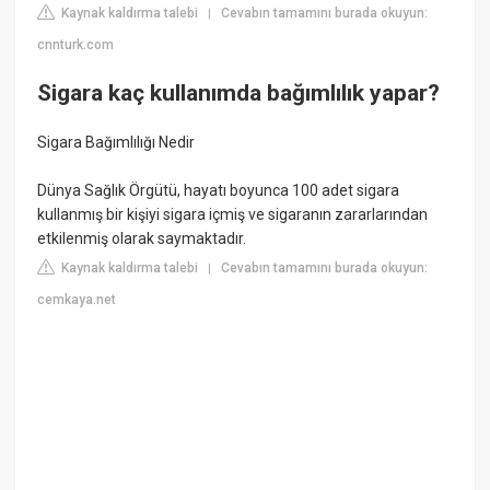
Kaynak kaldırma talebi
Cevabın tamamını burada okuyun:
|
cnnturk.com
Sigara kaç kullanımda bağımlılık yapar?
Sigara Bağımlılığı Nedir
Dünya Sağlık Örgütü, hayatı boyunca 100 adet sigara
kullanmış bir kişiyi sigara içmiş ve sigaranın zararlarından
etkilenmiş olarak saymaktadır.
Kaynak kaldırma talebi
Cevabın tamamını burada okuyun:
|
cemkaya.net