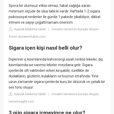
Spora bir olumsuz etkisi olmaz, fakat sağlığa zararı
minimum ölçüde de olsa tabii ki vardır. Haftada 1-2 sigara
psikososyal nedenler ile günde 1 pakede çıkabiliyor, dikkat
etmeni ve sayıyı çoğaltmamanı öneririm.
Kaynak kaldırma talebi
Cevabın tamamını burada okuyun:
|
forum.donanimhaber.com
Sigara içen kişi nasıl belli olur?
Dişlerinin iç kısımlarında kahverengi siyah renkte lekeler, dış
kısımlarında ise sarımsı lekeler meydana gelir. Sigara
içenlerde cilt vaktinden erken kırışabilir, özellikle de
dudakların, gözlerin, kulakların ve boynun etrafında. Yine
uzun zamandır sigara içenlerde kuru bir öksürük ve çatallı bir
ses tonu oluşur.
Kaynak kaldırma talebi
Cevabın tamamını burada okuyun:
|
hemensaglik.com
3 gün sigara içmeyince ne olur?