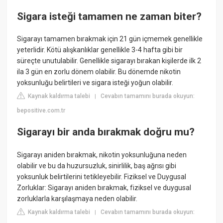
Sigara isteği tamamen ne zaman biter?
Sigarayı tamamen bırakmak için 21 gün içmemek genellikle
yeterlidir. Kötü alışkanlıklar genellikle 3-4 hafta gibi bir
süreçte unutulabilir. Genellikle sigarayı bırakan kişilerde ilk 2
ila 3 gün en zorlu dönem olabilir. Bu dönemde nikotin
yoksunluğu belirtileri ve sigara isteği yoğun olabilir.
Kaynak kaldırma talebi
Cevabın tamamını burada okuyun:
|
bepositive.com.tr
Sigarayı bir anda bırakmak doğru mu?
Sigarayı aniden bırakmak, nikotin yoksunluğuna neden
olabilir ve bu da huzursuzluk, sinirlilik, baş ağrısı gibi
yoksunluk belirtilerini tetikleyebilir. Fiziksel ve Duygusal
Zorluklar: Sigarayı aniden bırakmak, fiziksel ve duygusal
zorluklarla karşılaşmaya neden olabilir.
Kaynak kaldırma talebi
Cevabın tamamını burada okuyun:
|