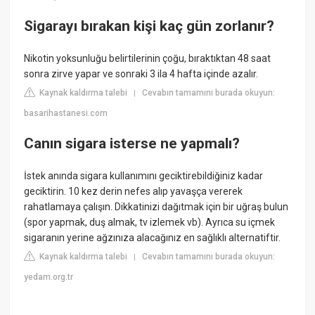
Sigarayı bırakan kişi kaç gün zorlanır?
Nikotin yoksunluğu belirtilerinin çoğu, bıraktıktan 48 saat
sonra zirve yapar ve sonraki 3 ila 4 hafta içinde azalır.
Kaynak kaldırma talebi
Cevabın tamamını burada okuyun:
|
basarihastanesi.com
Canın sigara isterse ne yapmalı?
İstek anında sigara kullanımını geciktirebildiğiniz kadar
geciktirin. 10 kez derin nefes alıp yavaşça vererek
rahatlamaya çalışın. Dikkatinizi dağıtmak için bir uğraş bulun
(spor yapmak, duş almak, tv izlemek vb). Ayrıca su içmek
sigaranın yerine ağzınıza alacağınız en sağlıklı alternatiftir.
Kaynak kaldırma talebi
Cevabın tamamını burada okuyun:
|
yedam.org.tr