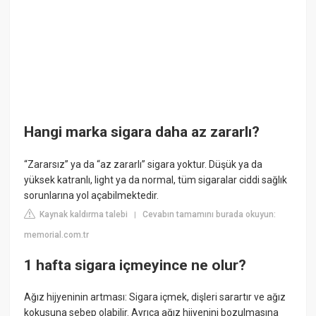
Hangi marka sigara daha az zararlı?
“Zararsız” ya da “az zararlı” sigara yoktur. Düşük ya da
yüksek katranlı, light ya da normal, tüm sigaralar ciddi sağlık
sorunlarına yol açabilmektedir.
Kaynak kaldırma talebi
Cevabın tamamını burada okuyun:
|
memorial.com.tr
1 hafta sigara içmeyince ne olur?
Ağız hijyeninin artması: Sigara içmek, dişleri sarartır ve ağız
kokusuna sebep olabilir. Ayrıca ağız hijyenini bozulmasına