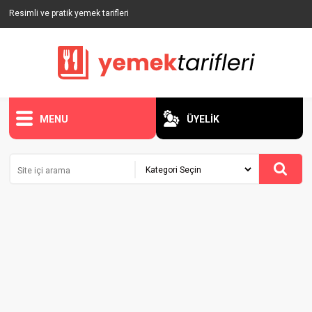
Resimli ve pratik yemek tarifleri
MENU
ÜYELİK