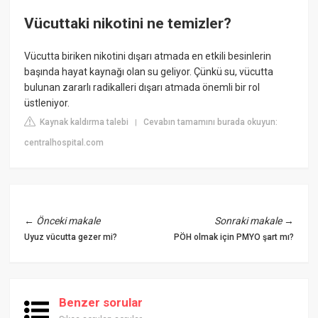
Vücuttaki nikotini ne temizler?
Vücutta biriken nikotini dışarı atmada en etkili besinlerin
başında hayat kaynağı olan su geliyor. Çünkü su, vücutta
bulunan zararlı radikalleri dışarı atmada önemli bir rol
üstleniyor.
Kaynak kaldırma talebi
Cevabın tamamını burada okuyun:
|
centralhospital.com
←
Önceki makale
Sonraki makale
→
Uyuz vücutta gezer mi?
PÖH olmak için PMYO şart mı?
Benzer sorular