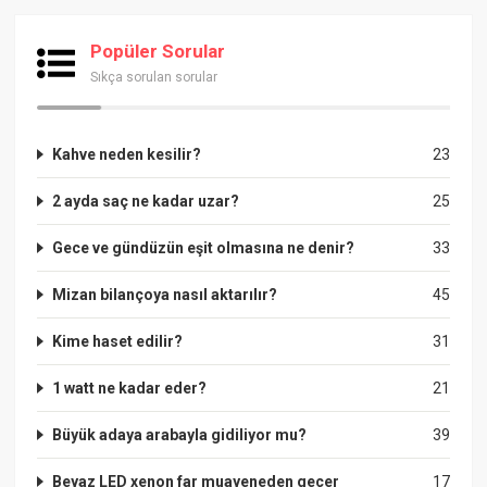
Popüler Sorular
Sıkça sorulan sorular
Kahve neden kesilir?
23
2 ayda saç ne kadar uzar?
25
Gece ve gündüzün eşit olmasına ne denir?
33
Mizan bilançoya nasıl aktarılır?
45
Kime haset edilir?
31
1 watt ne kadar eder?
21
Büyük adaya arabayla gidiliyor mu?
39
Beyaz LED xenon far muayeneden geçer
17