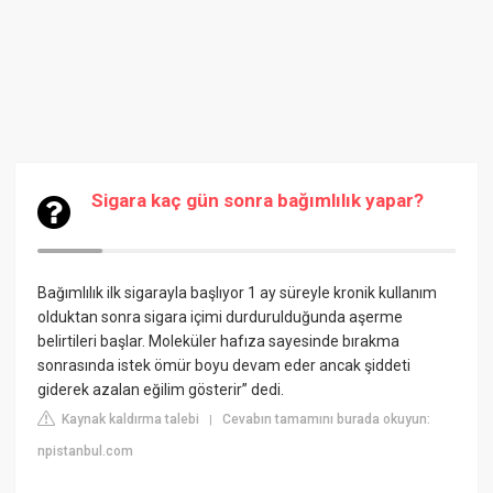
Sigara kaç gün sonra bağımlılık yapar?
Bağımlılık ilk sigarayla başlıyor
1 ay süreyle kronik kullanım
olduktan sonra sigara içimi durdurulduğunda aşerme
belirtileri başlar. Moleküler hafıza sayesinde bırakma
sonrasında istek ömür boyu devam eder ancak şiddeti
giderek azalan eğilim gösterir” dedi.
Kaynak kaldırma talebi
Cevabın tamamını burada okuyun:
|
npistanbul.com