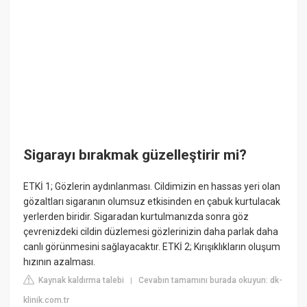
Sigarayı bırakmak güzelleştirir mi?
ETKİ 1; Gözlerin aydınlanması. Cildimizin en hassas yeri olan
gözaltları sigaranın olumsuz etkisinden en çabuk kurtulacak
yerlerden biridir. Sigaradan kurtulmanızda sonra göz
çevrenizdeki cildin düzlemesi gözlerinizin daha parlak daha
canlı görünmesini sağlayacaktır. ETKİ 2; Kırışıklıkların oluşum
hızının azalması.
Kaynak kaldırma talebi
Cevabın tamamını burada okuyun: dk-
|
klinik.com.tr