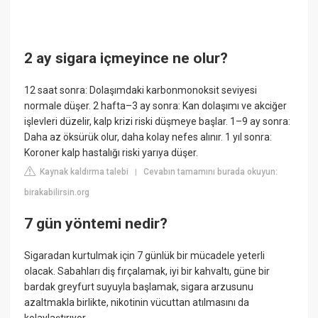
2 ay sigara içmeyince ne olur?
12 saat sonra: Dolaşımdaki karbonmonoksit seviyesi
normale düşer. 2 hafta–3 ay sonra: Kan dolaşımı ve akciğer
işlevleri düzelir, kalp krizi riski düşmeye başlar. 1–9 ay sonra:
Daha az öksürük olur, daha kolay nefes alınır. 1 yıl sonra:
Koroner kalp hastalığı riski yarıya düşer.
Kaynak kaldırma talebi
Cevabın tamamını burada okuyun:
|
birakabilirsin.org
7 gün yöntemi nedir?
Sigaradan kurtulmak için 7 günlük bir mücadele yeterli
olacak. Sabahları diş fırçalamak, iyi bir kahvaltı, güne bir
bardak greyfurt suyuyla başlamak, sigara arzusunu
azaltmakla birlikte, nikotinin vücuttan atılmasını da