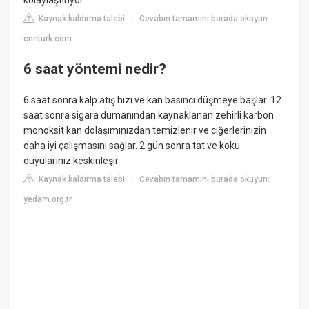
kolaylaştırıyor.
Kaynak kaldırma talebi
Cevabın tamamını burada okuyun:
|
cnnturk.com
6 saat yöntemi nedir?
6 saat sonra kalp atış hızı ve kan basıncı düşmeye başlar. 12
saat sonra sigara dumanından kaynaklanan zehirli karbon
monoksit kan dolaşımınızdan temizlenir ve ciğerlerinizin
daha iyi çalışmasını sağlar. 2 gün sonra tat ve koku
duyularınız keskinleşir.
Kaynak kaldırma talebi
Cevabın tamamını burada okuyun:
|
yedam.org.tr