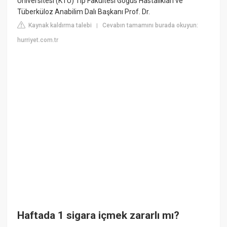
Üniversitesi (KTÜ) Tıp Fakültesi Göğüs Hastalıkları ve
Tüberküloz Anabilim Dalı Başkanı Prof. Dr.
Kaynak kaldırma talebi
Cevabın tamamını burada okuyun:
|
hurriyet.com.tr
Haftada 1 sigara içmek zararlı mı?