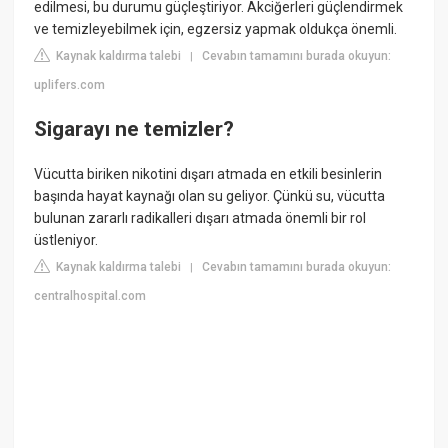
edilmesi, bu durumu güçleştiriyor. Akciğerleri güçlendirmek
ve temizleyebilmek için, egzersiz yapmak oldukça önemli.
Kaynak kaldırma talebi
Cevabın tamamını burada okuyun:
|
uplifers.com
Sigarayı ne temizler?
Vücutta biriken nikotini dışarı atmada en etkili besinlerin
başında hayat kaynağı olan su geliyor. Çünkü su, vücutta
bulunan zararlı radikalleri dışarı atmada önemli bir rol
üstleniyor.
Kaynak kaldırma talebi
Cevabın tamamını burada okuyun:
|
centralhospital.com