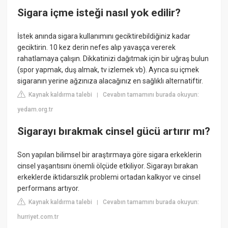
Sigara içme isteği nasıl yok edilir?
İstek anında sigara kullanımını geciktirebildiğiniz kadar
geciktirin. 10 kez derin nefes alıp yavaşça vererek
rahatlamaya çalışın. Dikkatinizi dağıtmak için bir uğraş bulun
(spor yapmak, duş almak, tv izlemek vb). Ayrıca su içmek
sigaranın yerine ağzınıza alacağınız en sağlıklı alternatiftir.
Kaynak kaldırma talebi
Cevabın tamamını burada okuyun:
|
yedam.org.tr
Sigarayı bırakmak cinsel gücü artırır mı?
Son yapılan bilimsel bir araştırmaya göre sigara erkeklerin
cinsel yaşantısını önemli ölçüde etkiliyor. Sigarayı bırakan
erkeklerde iktidarsızlık problemi ortadan kalkıyor ve cinsel
performans artıyor.
Kaynak kaldırma talebi
Cevabın tamamını burada okuyun:
|
hurriyet.com.tr