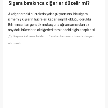
Sigara bırakınca ciğerler düzelir mi?
Akciğerlerdeki hücrelerin yaklaşık yarısının, hiç sigara
içmemiş kişilerin hücreleri kadar sağlıklı olduğu görüldü.
Bilim insanları genetik mutasyona uğramamış olan az
sayıdaki hücrelerin akciğerleri tamir edebildiğini tespit etti.
Kaynak kaldırma talebi
Cevabın tamamını burada okuyun:
|
ntv.com.tr