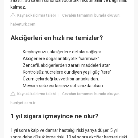
saattir. Bu saatin sonunda vücuttaki nikotin atılır ve bağımlılık
kalmaz.
Kaynak kaldırma talebi
Cevabın tamamını burada okuyun:
|
haberturk.com
Akciğerleri en hızlı ne temizler?
Keçiboynuzu, akciğerlere detoks sağlıyor.
Akciğerlere doğal antibiyotik “sarımsak”
Zencefil, akciğerlerden zararlı maddeleri atar.
Kontrolsüz hücrelere dur diyen yeşil güç “tere”
Üzüm çekirdeği kuvvetli bir antioksidan.
Mevsim sebzesi kereviz sofranızda olsun.
Kaynak kaldırma talebi
Cevabın tamamını burada okuyun:
|
hurriyet.com.tr
1 yıl sigara içmeyince ne olur?
1 yıl sonra kalp ve damar hastalığı riski yarıya düşer. 5 yıl
sonra daha düşük inme riski. 10 yıl sonra akciğer kanseri riski