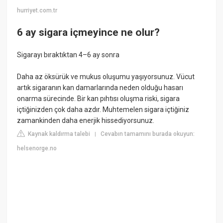
hurriyet.com.tr
6 ay sigara içmeyince ne olur?
Sigarayı bıraktıktan 4–6 ay sonra
Daha az öksürük ve mukus oluşumu yaşıyorsunuz. Vücut
artık sigaranın kan damarlarında neden olduğu hasarı
onarma sürecinde. Bir kan pıhtısı oluşma riski, sigara
içtiğinizden çok daha azdır. Muhtemelen sigara içtiğiniz
zamankinden daha enerjik hissediyorsunuz.
Kaynak kaldırma talebi
Cevabın tamamını burada okuyun:
|
helsenorge.no