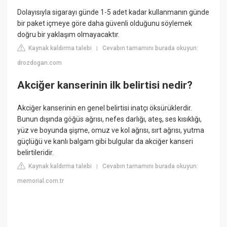
Dolayısıyla sigarayı günde 1-5 adet kadar kullanmanın günde
bir paket içmeye göre daha güvenli olduğunu söylemek
doğru bir yaklaşım olmayacaktır.
Kaynak kaldırma talebi
Cevabın tamamını burada okuyun:
|
drozdogan.com
Akciğer kanserinin ilk belirtisi nedir?
Akciğer kanserinin en genel belirtisi inatçı öksürüklerdir.
Bunun dışında göğüs ağrısı, nefes darlığı, ateş, ses kısıklığı,
yüz ve boyunda şişme, omuz ve kol ağrısı, sırt ağrısı, yutma
güçlüğü ve kanlı balgam gibi bulgular da akciğer kanseri
belirtileridir.
Kaynak kaldırma talebi
Cevabın tamamını burada okuyun:
|
memorial.com.tr