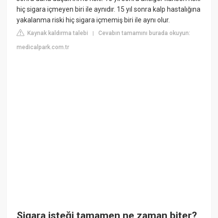
hiç sigara içmeyen biri ile aynıdır. 15 yıl sonra kalp hastalığına
yakalanma riski hiç sigara içmemiş biri ile aynı olur.
Kaynak kaldırma talebi
Cevabın tamamını burada okuyun:
|
medicalpark.com.tr
Sigara isteği tamamen ne zaman biter?