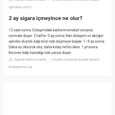
tgrthaber.com.tr
2 ay sigara içmeyince ne olur?
12 saat sonra: Dolaşımdaki karbonmonoksit seviyesi
normale düşer. 2 hafta–3 ay sonra: Kan dolaşımı ve akciğer
işlevleri düzelir, kalp krizi riski düşmeye başlar. 1–9 ay sonra:
Daha az öksürük olur, daha kolay nefes alınır. 1 yıl sonra:
Koroner kalp hastalığı riski yarıya düşer.
Kaynak kaldırma talebi
Cevabın tamamını burada okuyun:
|
birakabilirsin.org