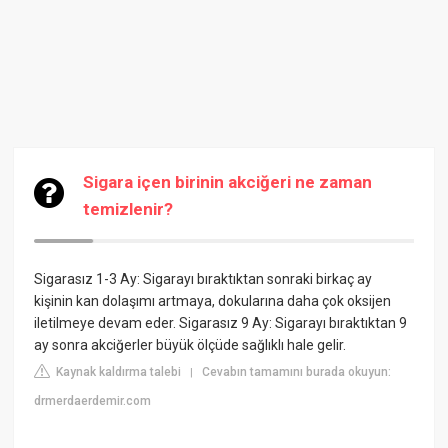
Sigara içen birinin akciğeri ne zaman
temizlenir?
Sigarasız 1-3 Ay: Sigarayı bıraktıktan sonraki birkaç ay
kişinin kan dolaşımı artmaya, dokularına daha çok oksijen
iletilmeye devam eder. Sigarasız 9 Ay: Sigarayı bıraktıktan 9
ay sonra akciğerler büyük ölçüde sağlıklı hale gelir.
Kaynak kaldırma talebi
Cevabın tamamını burada okuyun:
|
drmerdaerdemir.com