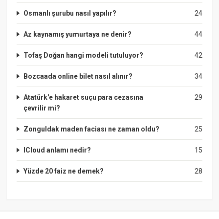
Osmanlı şurubu nasıl yapılır?
24
Az kaynamış yumurtaya ne denir?
44
Tofaş Doğan hangi modeli tutuluyor?
42
Bozcaada online bilet nasıl alınır?
34
Atatürk'e hakaret suçu para cezasına
29
çevrilir mi?
Zonguldak maden faciası ne zaman oldu?
25
ICloud anlamı nedir?
15
Yüzde 20 faiz ne demek?
28