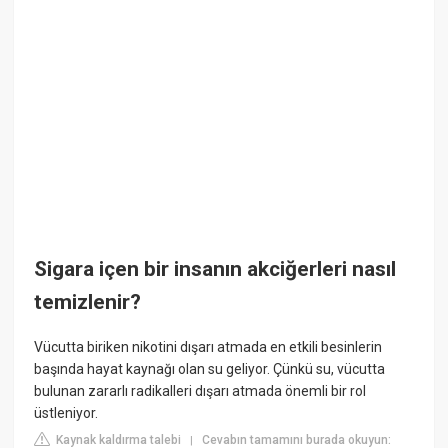
Sigara içen bir insanın akciğerleri nasıl
temizlenir?
Vücutta biriken nikotini dışarı atmada en etkili besinlerin
başında hayat kaynağı olan su geliyor. Çünkü su, vücutta
bulunan zararlı radikalleri dışarı atmada önemli bir rol
üstleniyor.
Kaynak kaldırma talebi
Cevabın tamamını burada okuyun:
|