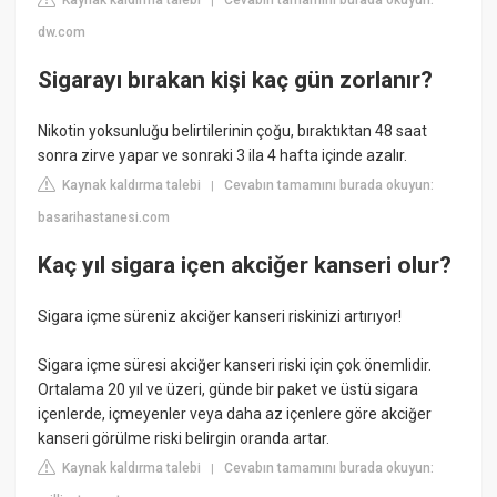
Kaynak kaldırma talebi
Cevabın tamamını burada okuyun:
|
dw.com
Sigarayı bırakan kişi kaç gün zorlanır?
Nikotin yoksunluğu belirtilerinin çoğu, bıraktıktan 48 saat
sonra zirve yapar ve sonraki 3 ila 4 hafta içinde azalır.
Kaynak kaldırma talebi
Cevabın tamamını burada okuyun:
|
basarihastanesi.com
Kaç yıl sigara içen akciğer kanseri olur?
Sigara içme süreniz akciğer kanseri riskinizi artırıyor!
Sigara içme süresi akciğer kanseri riski için çok önemlidir.
Ortalama 20 yıl ve üzeri, günde bir paket ve üstü sigara
içenlerde, içmeyenler veya daha az içenlere göre akciğer
kanseri görülme riski belirgin oranda artar.
Kaynak kaldırma talebi
Cevabın tamamını burada okuyun:
|