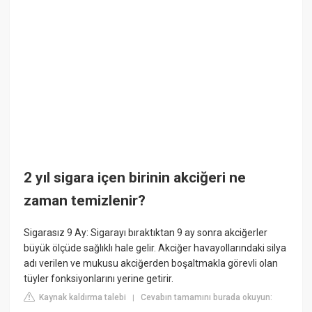
2 yıl sigara içen birinin akciğeri ne
zaman temizlenir?
Sigarasız 9 Ay: Sigarayı bıraktıktan 9 ay sonra akciğerler
büyük ölçüde sağlıklı hale gelir. Akciğer havayollarındaki silya
adı verilen ve mukusu akciğerden boşaltmakla görevli olan
tüyler fonksiyonlarını yerine getirir.
Kaynak kaldırma talebi
Cevabın tamamını burada okuyun:
|