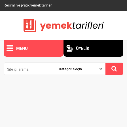
Resimli ve pratik yemek tarifleri
MENU
ÜYELİK