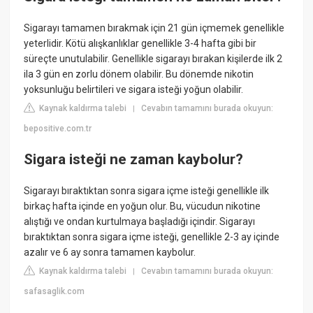
Sigarayı tamamen bırakmak için 21 gün içmemek genellikle
yeterlidir. Kötü alışkanlıklar genellikle 3-4 hafta gibi bir
süreçte unutulabilir. Genellikle sigarayı bırakan kişilerde ilk 2
ila 3 gün en zorlu dönem olabilir. Bu dönemde nikotin
yoksunluğu belirtileri ve sigara isteği yoğun olabilir.
Kaynak kaldırma talebi
Cevabın tamamını burada okuyun:
|
bepositive.com.tr
Sigara isteği ne zaman kaybolur?
Sigarayı bıraktıktan sonra sigara içme isteği genellikle ilk
birkaç hafta içinde en yoğun olur. Bu, vücudun nikotine
alıştığı ve ondan kurtulmaya başladığı içindir. Sigarayı
bıraktıktan sonra sigara içme isteği, genellikle 2-3 ay içinde
azalır ve 6 ay sonra tamamen kaybolur.
Kaynak kaldırma talebi
Cevabın tamamını burada okuyun:
|
safasaglik.com