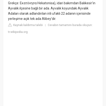
Grekçe: Εκατόνησα Hekatonisa), idari bakımdan Balıkesir'in
Ayvalık ilçesine bağlı bir ada. Ayvalık koyundaki Ayvalık
Adaları olarak adlandırılan irili ufaklı 22 adanın içerisinde
yerleşime açık tek ada Alibey'dir.
Kaynak kaldırma talebi
Cevabın tamamını burada okuyun:
|
tr.wikipedia.org