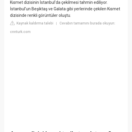
Kısmet dizisinin İstanbul'da çekilmesi tahmin ediliyor.
İstanbul'un Beşiktaş ve Galata gibi yerlerinde çekilen Kısmet
dizisinde renkli görüntüler oluştu.
Kaynak kaldırma talebi
Cevabın tamamını burada okuyun:
|
cnnturk.com