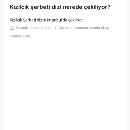
Kızılcık şerbeti dizi nerede çekiliyor?
Kızılcık Şerbeti dizisi İstanbul'da çekiliyor.
Kaynak kaldırma talebi
Cevabın tamamını burada okuyun:
|
cnnturk.com