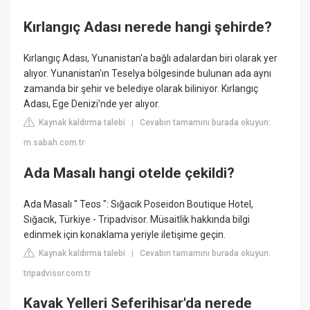
Kırlangıç Adası nerede hangi şehirde?
Kırlangıç Adası, Yunanistan'a bağlı adalardan biri olarak yer
alıyor. Yunanistan'ın Teselya bölgesinde bulunan ada aynı
zamanda bir şehir ve belediye olarak biliniyor. Kırlangıç
Adası, Ege Denizi'nde yer alıyor.
Kaynak kaldırma talebi
Cevabın tamamını burada okuyun:
|
m.sabah.com.tr
Ada Masalı hangi otelde çekildi?
Ada Masalı '' Teos ": Sığacık Poseidon Boutique Hotel,
Sığacık, Türkiye - Tripadvisor. Müsaitlik hakkında bilgi
edinmek için konaklama yeriyle iletişime geçin.
Kaynak kaldırma talebi
Cevabın tamamını burada okuyun:
|
tripadvisor.com.tr
Kavak Yelleri Seferihisar'da nerede