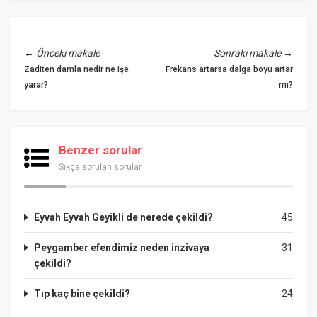
←
Önceki makale
Sonraki makale
→
Zaditen damla nedir ne işe
Frekans artarsa dalga boyu artar
yarar?
mı?
Benzer sorular
Sıkça sorulan sorular
Eyvah Eyvah Geyikli de nerede çekildi?
45
Peygamber efendimiz neden inzivaya
31
çekildi?
Tıp kaç bine çekildi?
24