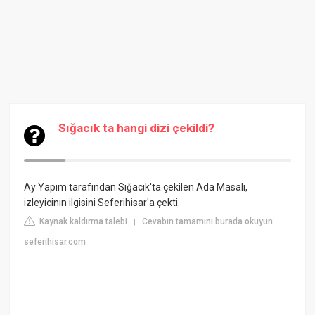
Sığacık ta hangi dizi çekildi?
Ay Yapım tarafından Sığacık'ta çekilen Ada Masalı,
izleyicinin ilgisini Seferihisar'a çekti.
Kaynak kaldırma talebi
Cevabın tamamını burada okuyun:
|
seferihisar.com