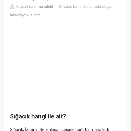
Kaynak kaldırma talebi
Cevabın tamamını burada okuyun:
|
bizevdeyokuz.com
Sığacık hangi ile ait?
Sığacık, İzmir'in Seferihisar ilçesine bağlı bir mahalledir.