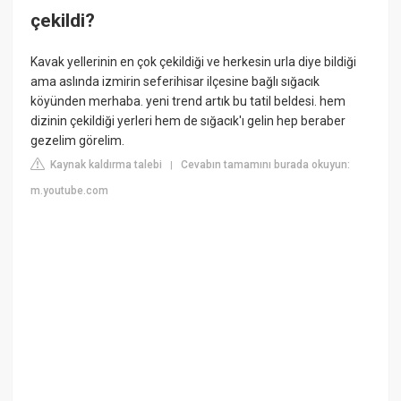
çekildi?
Kavak yellerinin en çok çekildiği ve herkesin urla diye bildiği
ama aslında izmirin seferihisar ilçesine bağlı sığacık
köyünden merhaba. yeni trend artık bu tatil beldesi. hem
dizinin çekildiği yerleri hem de sığacık'ı gelin hep beraber
gezelim görelim.
Kaynak kaldırma talebi
Cevabın tamamını burada okuyun:
|
m.youtube.com