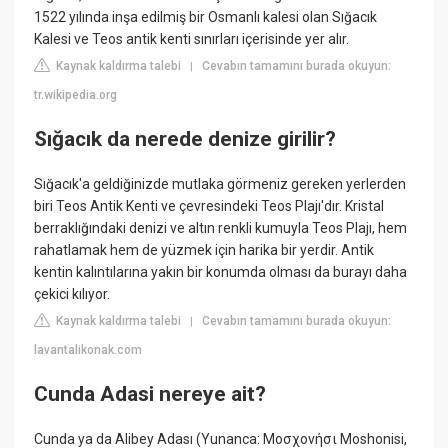
1522 yılında inşa edilmiş bir Osmanlı kalesi olan Sığacık
Kalesi ve Teos antik kenti sınırları içerisinde yer alır.
Kaynak kaldırma talebi
Cevabın tamamını burada okuyun:
|
tr.wikipedia.org
Sığacık da nerede denize girilir?
Sığacık'a geldiğinizde mutlaka görmeniz gereken yerlerden
biri Teos Antik Kenti ve çevresindeki Teos Plajı'dır. Kristal
berraklığındaki denizi ve altın renkli kumuyla Teos Plajı, hem
rahatlamak hem de yüzmek için harika bir yerdir. Antik
kentin kalıntılarına yakın bir konumda olması da burayı daha
çekici kılıyor.
Kaynak kaldırma talebi
Cevabın tamamını burada okuyun:
|
lavantalikonak.com
Cunda Adasi nereye ait?
Cunda ya da Alibey Adası (Yunanca: Μοσχονήσι Moshonisi,