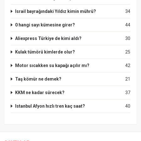
Israil bayrağındaki Yıldız kimin mührü?
34
0 hangi sayı kümesine girer?
44
Aliexpress Türkiye de kimi aldı?
30
Kulak tümörü kimlerde olur?
25
Motor sıcakken su kapağı açılır mı?
42
Taş kömür ne demek?
21
KKM ne kadar sürecek?
37
Istanbul Afyon hızlı tren kaç saat?
40