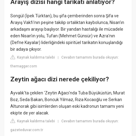
Arayış dizisi hangi tarikatı anlatıyor?
Songül (İpek Türktan), bu şifa çemberinden sonra Şifa ve
Arayış Vakfı'nın peşine takılıp ortalıktan kaybolunca, Nisan'ın
arkadaşını arayışı başlıyor. Bir yandan hastalığı ile mücadele
eden Nisan'ın yolu, Tufan (Mehmet Günsür) ve Azra'nın
(Defne Kayalar) liderliğindeki spiritüel tarikatın konuşlandığı
bir adaya çıkıyor.
Kaynak kaldırma talebi
Cevabın tamamını burada okuyun:
|
themagger.com
Zeytin ağacı dizi nerede çekiliyor?
Ayvalık'ta çekilen 'Zeytin Ağacı'nda Tuba Büyüküstün, Murat
Boz, Seda Bakan, Boncuk Yılmaz, Rıza Kocaoğlu ve Serkan
Altunorak gibi isimlerden oluşan eski kadronun tamamı yeni
ekipte de yer alacak.
Kaynak kaldırma talebi
Cevabın tamamını burada okuyun:
|
gazeteduvar.com.tr