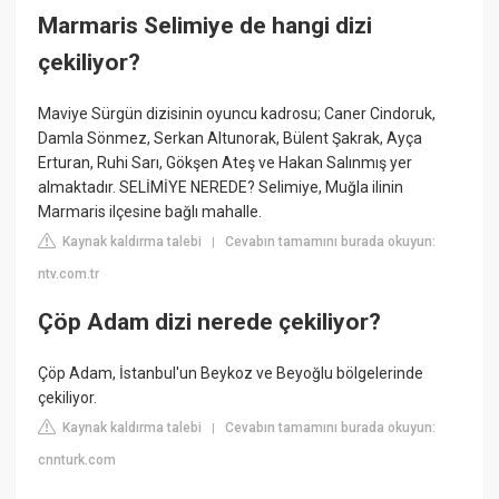
Marmaris Selimiye de hangi dizi
çekiliyor?
Maviye Sürgün dizisinin oyuncu kadrosu; Caner Cindoruk,
Damla Sönmez, Serkan Altunorak, Bülent Şakrak, Ayça
Erturan, Ruhi Sarı, Gökşen Ateş ve Hakan Salınmış yer
almaktadır. SELİMİYE NEREDE? Selimiye, Muğla ilinin
Marmaris ilçesine bağlı mahalle.
Kaynak kaldırma talebi
Cevabın tamamını burada okuyun:
|
ntv.com.tr
Çöp Adam dizi nerede çekiliyor?
Çöp Adam, İstanbul'un Beykoz ve Beyoğlu bölgelerinde
çekiliyor.
Kaynak kaldırma talebi
Cevabın tamamını burada okuyun:
|
cnnturk.com