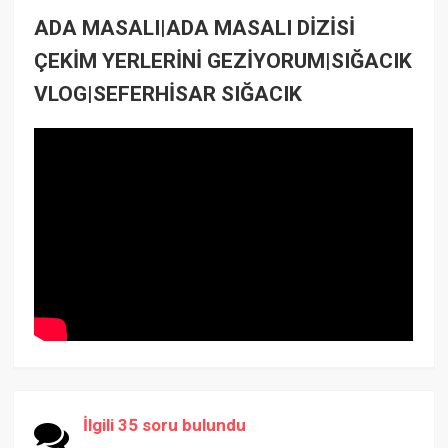
ADA MASALI|ADA MASALI DİZİSİ
ÇEKİM YERLERİNİ GEZİYORUM|SIĞACIK
VLOG|SEFERHİSAR SIĞACIK
İlgili 35 soru bulundu