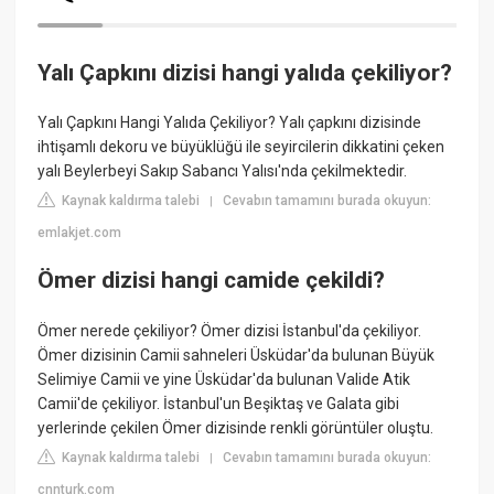
Yalı Çapkını dizisi hangi yalıda çekiliyor?
Yalı Çapkını Hangi Yalıda Çekiliyor? Yalı çapkını dizisinde
ihtişamlı dekoru ve büyüklüğü ile seyircilerin dikkatini çeken
yalı Beylerbeyi Sakıp Sabancı Yalısı'nda çekilmektedir.
Kaynak kaldırma talebi
Cevabın tamamını burada okuyun:
|
emlakjet.com
Ömer dizisi hangi camide çekildi?
Ömer nerede çekiliyor? Ömer dizisi İstanbul'da çekiliyor.
Ömer dizisinin Camii sahneleri Üsküdar'da bulunan Büyük
Selimiye Camii ve yine Üsküdar'da bulunan Valide Atik
Camii'de çekiliyor. İstanbul'un Beşiktaş ve Galata gibi
yerlerinde çekilen Ömer dizisinde renkli görüntüler oluştu.
Kaynak kaldırma talebi
Cevabın tamamını burada okuyun:
|
cnnturk.com