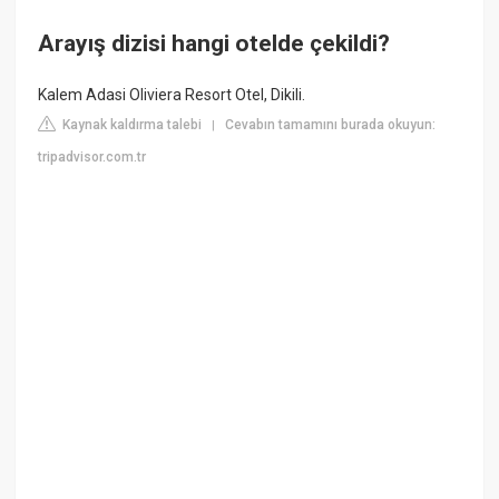
Arayış dizisi hangi otelde çekildi?
Kalem Adasi Oliviera Resort Otel, Dikili.
Kaynak kaldırma talebi
Cevabın tamamını burada okuyun:
|
tripadvisor.com.tr