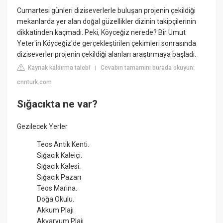
Cumartesi günleri diziseverlerle buluşan projenin çekildiği
mekanlarda yer alan doğal güzellikler dizinin takipçilerinin
dikkatinden kaçmadı. Peki, Köyceğiz nerede? Bir Umut
Yeter'in Köyceğiz'de gerçekleştirilen çekimleri sonrasında
diziseverler projenin çekildiği alanları araştırmaya başladı.
Kaynak kaldırma talebi
Cevabın tamamını burada okuyun:
|
cnnturk.com
Sığacıkta ne var?
Gezilecek Yerler
Teos Antik Kenti.
Sığacık Kaleiçi.
Sığacık Kalesi.
Sığacık Pazarı
Teos Marina.
Doğa Okulu.
Akkum Plajı
Akvaryum Plajı