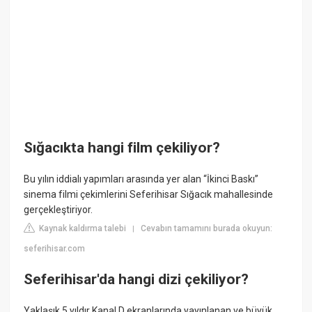
Sığacıkta hangi film çekiliyor?
Bu yılın iddialı yapımları arasında yer alan “İkinci Baskı”
sinema filmi çekimlerini Seferihisar Sığacık mahallesinde
gerçekleştiriyor.
Kaynak kaldırma talebi
Cevabın tamamını burada okuyun:
|
seferihisar.com
Seferihisar'da hangi dizi çekiliyor?
Yaklaşık 5 yıldır Kanal D ekranlarında yayınlanan ve büyük