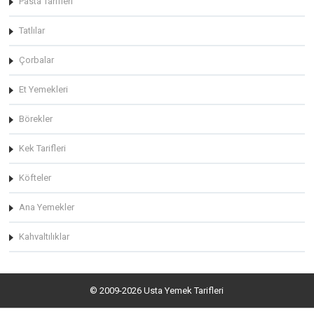
Pasta Tarifleri
Tatlılar
Çorbalar
Et Yemekleri
Börekler
Kek Tarifleri
Köfteler
Ana Yemekler
Kahvaltılıklar
© 2009-2026 Usta Yemek Tarifleri