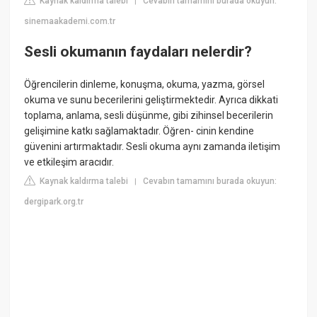
Kaynak kaldırma talebi
Cevabın tamamını burada okuyun:
|
sinemaakademi.com.tr
Sesli okumanın faydaları nelerdir?
Öğrencilerin dinleme, konuşma, okuma, yazma, görsel
okuma ve sunu becerilerini geliştirmektedir. Ayrıca dikkati
toplama, anlama, sesli düşünme, gibi zihinsel becerilerin
gelişimine katkı sağlamaktadır. Öğren- cinin kendine
güvenini artırmaktadır. Sesli okuma aynı zamanda iletişim
ve etkileşim aracıdır.
Kaynak kaldırma talebi
Cevabın tamamını burada okuyun:
|
dergipark.org.tr