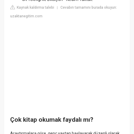
Kaynak kaldırma talebi
Cevabın tamamını burada okuyun:
|
uzaktanegitim.com
Çok kitap okumak faydalı mı?
Araştırmalara göre, genç yaştan başlayarak düzenli olarak