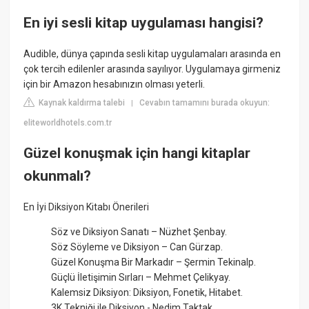
En iyi sesli kitap uygulaması hangisi?
Audible, dünya çapında sesli kitap uygulamaları arasında en
çok tercih edilenler arasında sayılıyor. Uygulamaya girmeniz
için bir Amazon hesabınızın olması yeterli.
Kaynak kaldırma talebi
Cevabın tamamını burada okuyun:
|
eliteworldhotels.com.tr
Güzel konuşmak için hangi kitaplar
okunmalı?
En İyi Diksiyon Kitabı Önerileri
Söz ve Diksiyon Sanatı – Nüzhet Şenbay.
Söz Söyleme ve Diksiyon – Can Gürzap.
Güzel Konuşma Bir Markadır – Şermin Tekinalp.
Güçlü İletişimin Sırları – Mehmet Çelikyay.
Kalemsiz Diksiyon: Diksiyon, Fonetik, Hitabet.
3K Tekniği ile Diksiyon - Nedim Taktak.