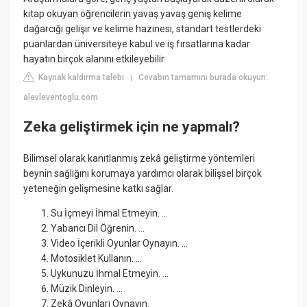
kitap okuyan öğrencilerin yavaş yavaş geniş kelime
dağarcığı gelişir ve kelime hazinesi, standart testlerdeki
puanlardan üniversiteye kabul ve iş fırsatlarına kadar
hayatın birçok alanını etkileyebilir.
Kaynak kaldırma talebi
Cevabın tamamını burada okuyun:
|
alevleventoglu.com
Zeka geliştirmek için ne yapmalı?
Bilimsel olarak kanıtlanmış zekâ geliştirme yöntemleri
beynin sağlığını korumaya yardımcı olarak bilişsel birçok
yeteneğin gelişmesine katkı sağlar.
Su İçmeyi İhmal Etmeyin. ...
Yabancı Dil Öğrenin. ...
Video İçerikli Oyunlar Oynayın. ...
Motosiklet Kullanın. ...
Uykunuzu İhmal Etmeyin. ...
Müzik Dinleyin. ...
Zekâ Oyunları Oynayın.