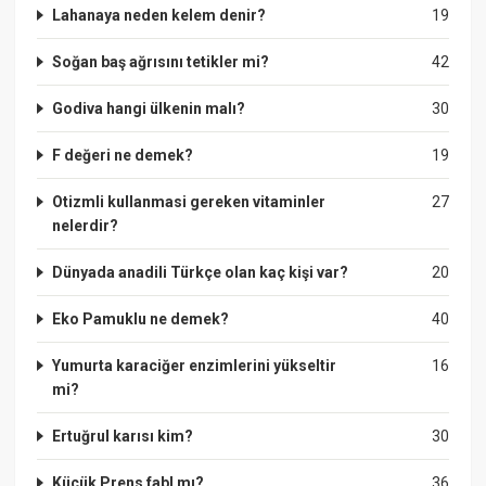
Lahanaya neden kelem denir?
19
Soğan baş ağrısını tetikler mi?
42
Godiva hangi ülkenin malı?
30
F değeri ne demek?
19
Otizmli kullanmasi gereken vitaminler
27
nelerdir?
Dünyada anadili Türkçe olan kaç kişi var?
20
Eko Pamuklu ne demek?
40
Yumurta karaciğer enzimlerini yükseltir
16
mi?
Ertuğrul karısı kim?
30
Küçük Prens fabl mı?
36