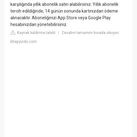
karşılığında yıllık abonelik satın alabilirsiniz. Yıllık abonelik
tercih edildiğinde, 14 günün sonunda kartınızdan ödeme
alınacaktır. Aboneliğinizi App Store veya Google Play
hesabınızdan yönetebilirsiniz.
Kaynak kaldırma talebi
Cevabın tamamını burada okuyun:
|
kitapyurdu.com