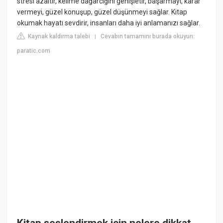
stresi azaltır, kelime dağarcığını genişletir, başarmayı, karar
vermeyi, güzel konuşup, güzel düşünmeyi sağlar. Kitap
okumak hayatı sevdirir, insanları daha iyi anlamanızı sağlar.
Kaynak kaldırma talebi
Cevabın tamamını burada okuyun:
|
paratic.com