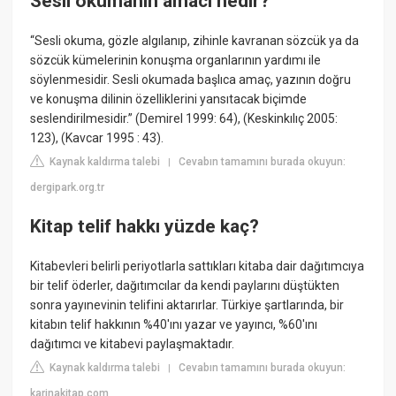
Sesli okumanın amacı nedir?
“Sesli okuma, gözle algılanıp, zihinle kavranan sözcük ya da
sözcük kümelerinin konuşma organlarının yardımı ile
söylenmesidir. Sesli okumada başlıca amaç, yazının doğru
ve konuşma dilinin özelliklerini yansıtacak biçimde
seslendirilmesidir.” (Demirel 1999: 64), (Keskinkılıç 2005:
123), (Kavcar 1995 : 43).
Kaynak kaldırma talebi
Cevabın tamamını burada okuyun:
|
dergipark.org.tr
Kitap telif hakkı yüzde kaç?
Kitabevleri belirli periyotlarla sattıkları kitaba dair dağıtımcıya
bir telif öderler, dağıtımcılar da kendi paylarını düştükten
sonra yayınevinin telifini aktarırlar. Türkiye şartlarında, bir
kitabın telif hakkının %40'ını yazar ve yayıncı, %60'ını
dağıtımcı ve kitabevi paylaşmaktadır.
Kaynak kaldırma talebi
Cevabın tamamını burada okuyun:
|
karinakitap.com