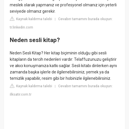
meslek olarak yapmanız ve profesyonel olmanız için yeterli
seviyede olmanız gerekir.
Kaynak kaldırma talebi
Cevabın tamamını burada okuyun:
|
tr.linkedin.com
Neden sesli kitap?
Neden Sesli Kitap? Her kitap biçiminin olduğu gibi sesli
kitapların da tercih nedenleri vardır: Telaffuzunuzu geliştirir
ve akıcı konuşmanıza katkı sağlar. Sesli kitabı dinlerken aynı
zamanda başka işlerle de ilgilenebilirsiniz; yemek ya da
temizlik yapabilir, resim gibi bir hobinizle ilgilenebilirsiniz.
Kaynak kaldırma talebi
Cevabın tamamını burada okuyun:
|
ilksatir.com.tr