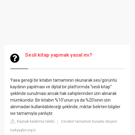
Sesli kitap yapmak yasal mı?
Yasa gereği bir kitabın tamamının okunarak ses/görüntü
kaydının yapılması ve dijital bir platformda “sesli kitap”
şeklinde sunulması ancak hak sahiplerinden izin alınarak
mümkündür. Bir kitabın %10'unun ya da %20'sinin izin
alınmadan kullanılabileceği şeklinde, miktar belirten bilgiler
ise tamamıyla yanlıştır.
Kaynak kaldırma talebi
Cevabın tamamını burada okuyun:
|
turkyaybir.org.tr