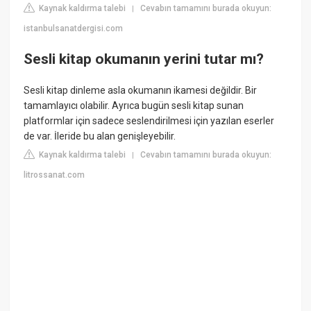
Kaynak kaldırma talebi
Cevabın tamamını burada okuyun:
|
istanbulsanatdergisi.com
Sesli kitap okumanın yerini tutar mı?
Sesli kitap dinleme asla okumanın ikamesi değildir. Bir
tamamlayıcı olabilir. Ayrıca bugün sesli kitap sunan
platformlar için sadece seslendirilmesi için yazılan eserler
de var. İleride bu alan genişleyebilir.
Kaynak kaldırma talebi
Cevabın tamamını burada okuyun:
|
litrossanat.com