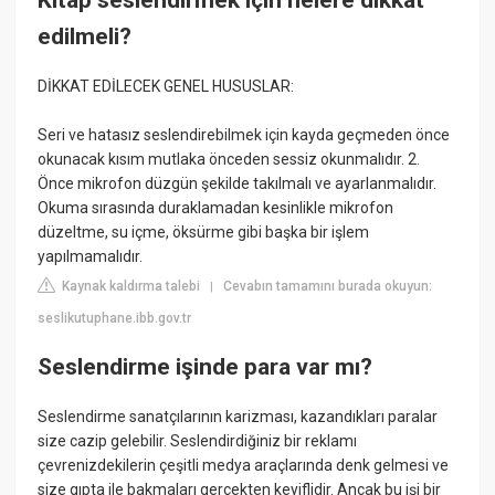
Kitap seslendirmek için nelere dikkat
edilmeli?
DİKKAT EDİLECEK GENEL HUSUSLAR:
Seri ve hatasız seslendirebilmek için kayda geçmeden önce
okunacak kısım mutlaka önceden sessiz okunmalıdır. 2.
Önce mikrofon düzgün şekilde takılmalı ve ayarlanmalıdır.
Okuma sırasında duraklamadan kesinlikle mikrofon
düzeltme, su içme, öksürme gibi başka bir işlem
yapılmamalıdır.
Kaynak kaldırma talebi
Cevabın tamamını burada okuyun:
|
seslikutuphane.ibb.gov.tr
Seslendirme işinde para var mı?
Seslendirme sanatçılarının karizması, kazandıkları paralar
size cazip gelebilir. Seslendirdiğiniz bir reklamı
çevrenizdekilerin çeşitli medya araçlarında denk gelmesi ve
size gıpta ile bakmaları gerçekten keyiflidir. Ancak bu işi bir