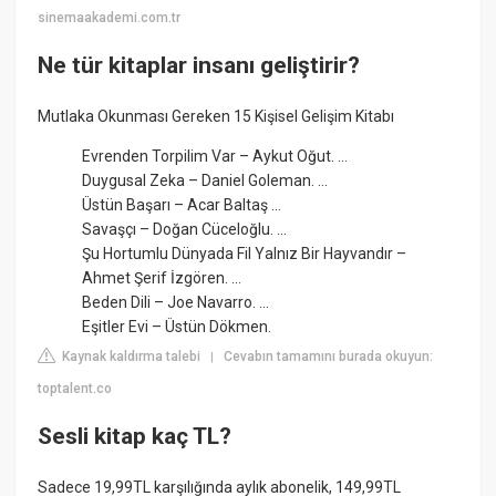
sinemaakademi.com.tr
Ne tür kitaplar insanı geliştirir?
Mutlaka Okunması Gereken 15 Kişisel Gelişim Kitabı
Evrenden Torpilim Var – Aykut Oğut. ...
Duygusal Zeka – Daniel Goleman. ...
Üstün Başarı – Acar Baltaş ...
Savaşçı – Doğan Cüceloğlu. ...
Şu Hortumlu Dünyada Fil Yalnız Bir Hayvandır –
Ahmet Şerif İzgören. ...
Beden Dili – Joe Navarro. ...
Eşitler Evi – Üstün Dökmen.
Kaynak kaldırma talebi
Cevabın tamamını burada okuyun:
|
toptalent.co
Sesli kitap kaç TL?
Sadece 19,99TL karşılığında aylık abonelik, 149,99TL