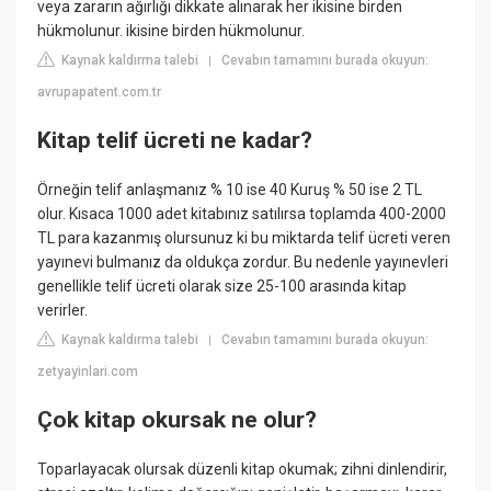
veya zararın ağırlığı dikkate alınarak her ikisine birden
hükmolunur. ikisine birden hükmolunur.
Kaynak kaldırma talebi
Cevabın tamamını burada okuyun:
|
avrupapatent.com.tr
Kitap telif ücreti ne kadar?
Örneğin telif anlaşmanız % 10 ise 40 Kuruş % 50 ise 2 TL
olur. Kısaca 1000 adet kitabınız satılırsa toplamda 400-2000
TL para kazanmış olursunuz ki bu miktarda telif ücreti veren
yayınevi bulmanız da oldukça zordur. Bu nedenle yayınevleri
genellikle telif ücreti olarak size 25-100 arasında kitap
verirler.
Kaynak kaldırma talebi
Cevabın tamamını burada okuyun:
|
zetyayinlari.com
Çok kitap okursak ne olur?
Toparlayacak olursak düzenli kitap okumak; zihni dinlendirir,