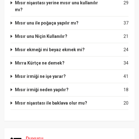
Mısır nişastası yerine mısır unu kullanılır
29
mı?
Mısır unu ile poğaça yapılır mı?
37
Mısır unu Niçin Kullanılır?
21
Mısır ekmeği mi beyaz ekmek mi?
24
Mırra Kürtçe ne demek?
34
Mısır irmiği ne işe yarar?
41
Mısır irmiği neden yapılır?
18
Mısır nişastası ile baklava olur mu?
20
Duyuru